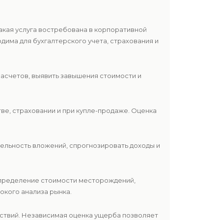
Такая услуга востребована в корпоративной
одима для бухгалтерского учета, страхования и
расчетов, выявить завышения стоимости и
тве, страховании и при купле-продаже. Оценка
бельность вложений, спрогнозировать доходы и
определение стоимости месторождений,
окого анализа рынка.
ествий. Независимая оценка ущерба позволяет