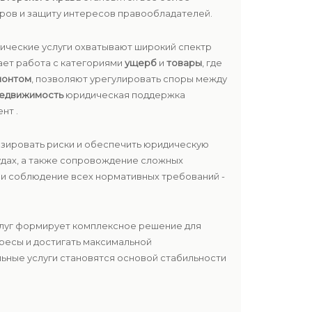
ров и защиту интересов правообладателей.
дические услуги охватывают широкий спектр
мает работа с категориями
ущерб
и
товары
, где
монтом
, позволяют урегулировать споры между
едвижимость
юридическая поддержка
нт .
изировать риски и обеспечить юридическую
удах, а также сопровождение сложных
ь и соблюдение всех нормативных требований -
слуг формирует комплексное решение для
ересы и достигать максимальной
ьные услуги становятся основой стабильности