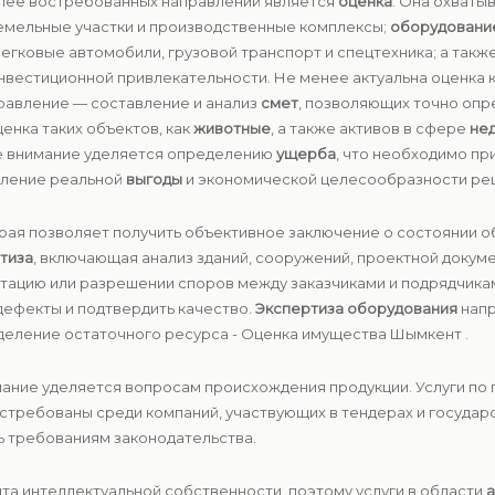
лее востребованных направлений является
оценка
. Она охваты
емельные участки и производственные комплексы;
оборудовани
егковые автомобили, грузовой транспорт и спецтехника; а такж
инвестиционной привлекательности. Не менее актуальна оценка 
правление — составление и анализ
смет
, позволяющих точно опр
енка таких объектов, как
животные
, а также активов в сфере
не
е внимание уделяется определению
ущерба
, что необходимо пр
явление реальной
выгоды
и экономической целесообразности ре
орая позволяет получить объективное заключение о состоянии об
тиза
, включающая анализ зданий, сооружений, проектной докуме
атацию или разрешении споров между заказчиками и подрядчика
дефекты и подтвердить качество.
Экспертиза оборудования
напр
деление остаточного ресурса - Оценка имущества Шымкент .
ание уделяется вопросам происхождения продукции. Услуги по
стребованы среди компаний, участвующих в тендерах и государс
ь требованиям законодательства.
та интеллектуальной собственности, поэтому услуги в области
а