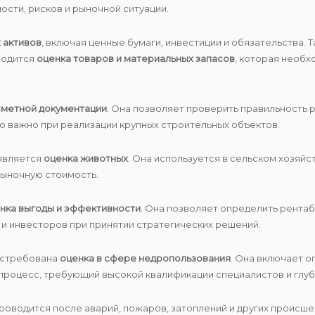
ости, рисков и рыночной ситуации.
 активов
, включая ценные бумаги, инвестиции и обязательства. 
водится
оценка товаров и материальных запасов
, которая необх
сметной документации
. Она позволяет проверить правильность 
о важно при реализации крупных строительных объектов.
является
оценка животных
. Она используется в сельском хозяйс
рыночную стоимость.
нка выгоды и эффективности
. Она позволяет определить рента
а и инвесторов при принятии стратегических решений.
остребована
оценка в сфере недропользования
. Она включает 
процесс, требующий высокой квалификации специалистов и глуб
проводится после аварий, пожаров, затоплений и других происш