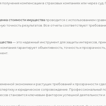
я получения компенсации в страховых компаниях или через суд
енка стоимости имущества
проводится с использованием сравни
ую точность результатов. Все отчеты соответствуют требован
ущества
— это надежный инструмент для защиты интересов, при
компания гарантирует объективность, точность и прозрачность,
кент.
еменной экономики и растущих требований к прозрачности сдел
кспертизу и юридическое сопровождение. Профессиональный под
есов становится ключевым фактором успешной деятельности и 