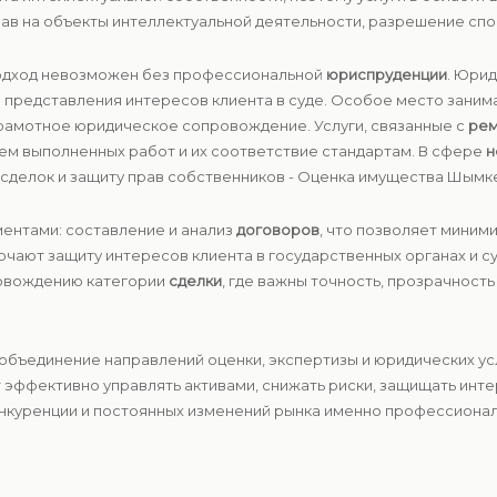
ав на объекты интеллектуальной деятельности, разрешение спо
одход невозможен без профессиональной
юриспруденции
. Юри
до представления интересов клиента в суде. Особое место зани
 грамотное юридическое сопровождение. Услуги, связанные с
ре
ем выполненных работ и их соответствие стандартам. В сфере
н
сделок и защиту прав собственников - Оценка имущества Шымке
ентами: составление и анализ
договоров
, что позволяет миним
чают защиту интересов клиента в государственных органах и с
ровождению категории
сделки
, где важны точность, прозрачност
объединение направлений оценки, экспертизы и юридических у
т эффективно управлять активами, снижать риски, защищать инт
онкуренции и постоянных изменений рынка именно профессионал