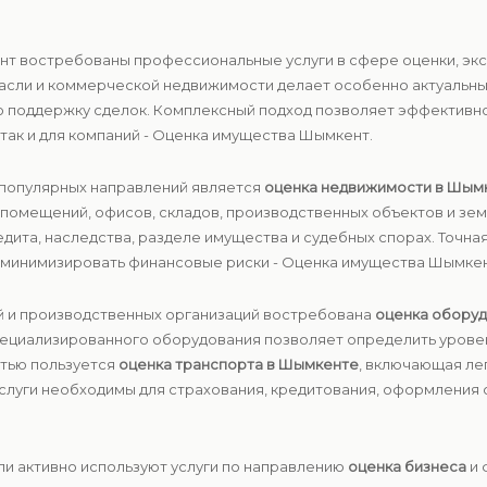
нт востребованы профессиональные услуги в сфере оценки, эк
расли и коммерческой недвижимости делает особенно актуальн
ю поддержку сделок. Комплексный подход позволяет эффективн
 так и для компаний - Оценка имущества Шымкент.
 популярных направлений является
оценка недвижимости в Шым
 помещений, офисов, складов, производственных объектов и зем
дита, наследства, разделе имущества и судебных спорах. Точн
 минимизировать финансовые риски - Оценка имущества Шымкен
й и производственных организаций востребована
оценка обору
специализированного оборудования позволяет определить урове
стью пользуется
оценка транспорта в Шымкенте
, включающая ле
услуги необходимы для страхования, кредитования, оформления
и активно используют услуги по направлению
оценка бизнеса
и 