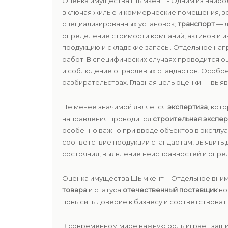
Оценка имущества Шымкент - Одним из наибо
включая жилые и коммерческие помещения, з
специализированных установок;
транспорт
— л
определение стоимости компаний, активов и 
продукцию и складские запасы. Отдельное на
работ. В специфических случаях проводится оц
и соблюдение отраслевых стандартов. Особо
разбирательствах. Главная цель оценки — вы
Не менее значимой является
экспертиза
, кот
направления проводится
строительная экспер
особенно важно при вводе объектов в эксплу
соответствие продукции стандартам, выявить 
состояния, выявление неисправностей и опре
Оценка имущества Шымкент - Отдельное вним
товара
и статуса
отечественный поставщик
во
повысить доверие к бизнесу и соответствоват
В современном мире важную роль играет защи