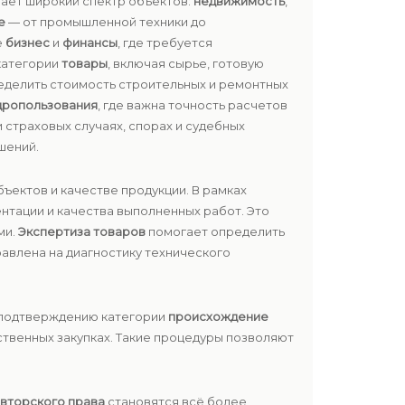
вает широкий спектр объектов:
недвижимость
,
е
— от промышленной техники до
е
бизнес
и
финансы
, где требуется
категории
товары
, включая сырье, готовую
еделить стоимость строительных и ремонтных
дропользования
, где важна точность расчетов
и страховых случаях, спорах и судебных
шений.
ъектов и качестве продукции. В рамках
нтации и качества выполненных работ. Это
ми.
Экспертиза товаров
помогает определить
авлена на диагностику технического
 подтверждению категории
происхождение
твенных закупках. Такие процедуры позволяют
вторского права
становятся всё более