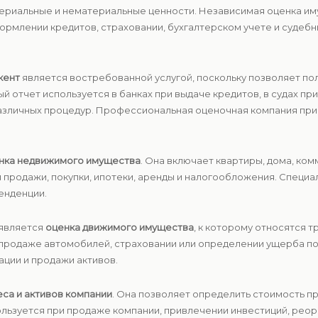
териальные и нематериальные ценности. Независимая оценка им
формлении кредитов, страховании, бухгалтерском учете и судеб
кент
является востребованной услугой, поскольку позволяет по
 отчет используется в банках при выдаче кредитов, в судах п
различных процедур. Профессиональная оценочная компания пр
нка недвижимого имущества
. Она включает квартиры, дома, к
 продажи, покупки, ипотеки, аренды и налогообложения. Специ
енденции.
 является
оценка движимого имущества
, к которому относятся 
продаже автомобилей, страховании или определении ущерба п
ации и продажи активов.
еса и активов компании
. Она позволяет определить стоимость пр
льзуется при продаже компании, привлечении инвестиций, реор