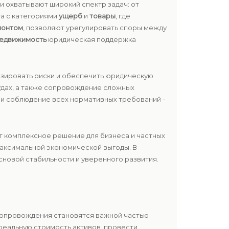
и охватывают широкий спектр задач: от
та с категориями
ущерб
и
товары
, где
монтом
, позволяют урегулировать споры между
едвижимость
юридическая поддержка
изировать риски и обеспечить юридическую
удах, а также сопровождение сложных
ь и соблюдение всех нормативных требований -
т комплексное решение для бизнеса и частных
 максимальной экономической выгоды. В
новой стабильности и уверенного развития.
 сопровождения становятся важной частью
реальную стоимость активов, провести