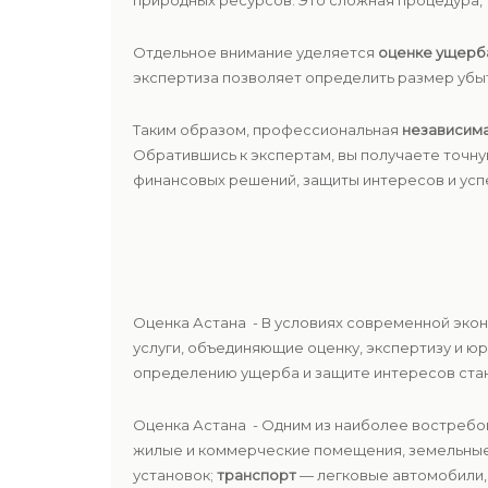
природных ресурсов. Это сложная процедура,
Отдельное внимание уделяется
оценке ущерба
экспертиза позволяет определить размер убыт
Таким образом, профессиональная
независима
Обратившись к экспертам, вы получаете точн
финансовых решений, защиты интересов и усп
Оценка Астана - В условиях современной эко
услуги, объединяющие оценку, экспертизу и ю
определению ущерба и защите интересов ста
Оценка Астана - Одним из наиболее востреб
жилые и коммерческие помещения, земельные
установок;
транспорт
— легковые автомобили, 