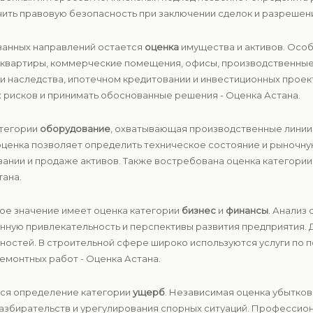
ить правовую безопасность при заключении сделок и разрешени
ванных направлений остается
оценка
имущества и активов. Особ
 квартиры, коммерческие помещения, офисы, производственные з
и наследства, ипотечном кредитовании и инвестиционных проек
рисков и принимать обоснованные решения - Оценка Астана.
атегории
оборудование
, охватывающая производственные линии,
ценка позволяет определить техническое состояние и рыночну
вании и продаже активов. Также востребована оценка категори
тана.
ое значение имеет оценка категории
бизнес
и
финансы
. Анализ
нную привлекательность и перспективы развития предприятия. 
енностей. В строительной сфере широко используются услуги по 
емонтных работ - Оценка Астана.
тся определение категории
ущерб
. Независимая оценка убытков
разбирательств и урегулирования спорных ситуаций. Профессио