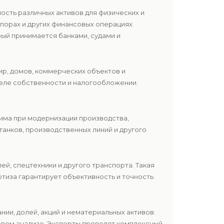
ость различных активов для физических и
порах и других финансовых операциях.
ый принимается банками, судами и
ир, домов, коммерческих объектов и
еле собственности и налогообложении.
дима при модернизации производства,
танков, производственных линий и другого
й, спецтехники и другого транспорта. Такая
тиза гарантирует объективность и точность
нии, долей, акций и нематериальных активов.
овом анализе. Эксперты проводят комплексный