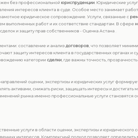
ожен без профессиональной
юриспруденции
. Юридические услуг
вления интересов клиента в суде. Особое место занимает рабо
 грамотное юридическое сопровождение. Услуги, связанные с
ре
ем выполненных работ и их соответствие стандартам. В сфере
н
делок и защиту прав собственников - Оценка Астана .
ентами: составление и анализ
договоров
, что позволяет миним
чают защиту интересов клиента в государственных органах и с
ровождению категории
сделки
, где важны точность, прозрачност
направлений оценки, экспертизы и юридических услуг формируе
влять активами, снижать риски, защищать интересы и достигать
зменений рынка именно профессиональные услуги становятся ос
ственные услуги в области оценки, экспертизы и юридического
венных интересов. Комплексный подход позволяет определить 