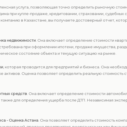
лексная услуга, позволяющая точно определить рыночную стоим
има при купле-продаже, кредитовании, страховании, судебных с
омпанию в Казахстане, вы получаете достоверный отчет, котор
нка недвижимости
. Она включает определение стоимости кварт
стребована при оформлении ипотеки, продаже имущества, разд
ическое состояние объекта и текущую ситуацию на рынке.
ки
, которая проводится для предприятий и бизнеса. Она необхо
же активов. Оценка позволяет определить реальную стоимость с
ртных средств
. Она включает определение стоимости автомобиле
а также для определения ущерба после ДТП. Независимая экспер
еса - Оценка Астана
. Она позволяет определить стоимость компа
и инвестиций, продаже предприятия, реорганизации или финанс