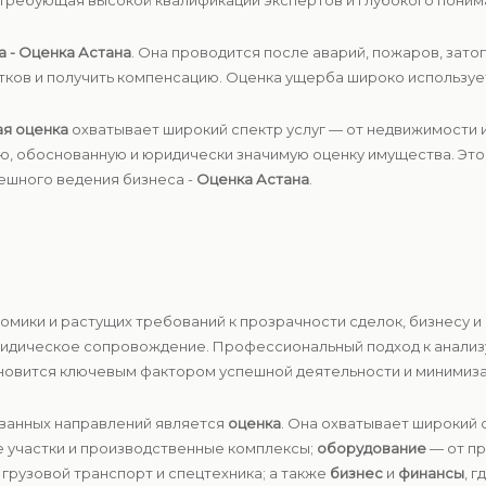
 требующая высокой квалификации экспертов и глубокого поним
 - Оценка Астана
. Она проводится после аварий, пожаров, зато
ков и получить компенсацию. Оценка ущерба широко использует
я оценка
охватывает широкий спектр услуг — от недвижимости и
ую, обоснованную и юридически значимую оценку имущества. Это
ешного ведения бизнеса -
Оценка Астана
.
номики и растущих требований к прозрачности сделок, бизнесу
ридическое сопровождение. Профессиональный подход к анализу
новится ключевым фактором успешной деятельности и минимиза
ованных направлений является
оценка
. Она охватывает широкий 
 участки и производственные комплексы;
оборудование
— от п
грузовой транспорт и спецтехника; а также
бизнес
и
финансы
, 