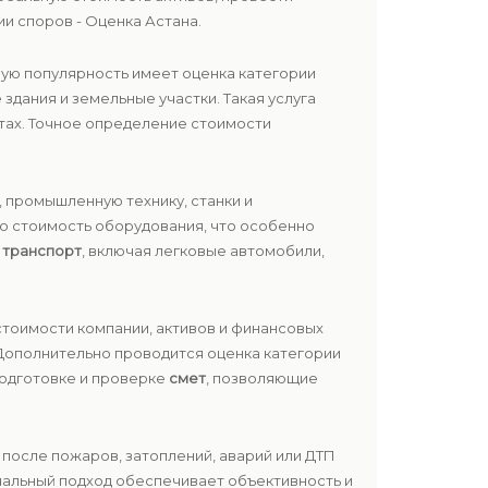
и споров - Оценка Астана.
ую популярность имеет оценка категории
дания и земельные участки. Такая услуга
тах. Точное определение стоимости
 промышленную технику, станки и
ю стоимость оборудования, что особенно
и
транспорт
, включая легковые автомобили,
 стоимости компании, активов и финансовых
Дополнительно проводится оценка категории
подготовке и проверке
смет
, позволяющие
 после пожаров, затоплений, аварий или ДТП
нальный подход обеспечивает объективность и