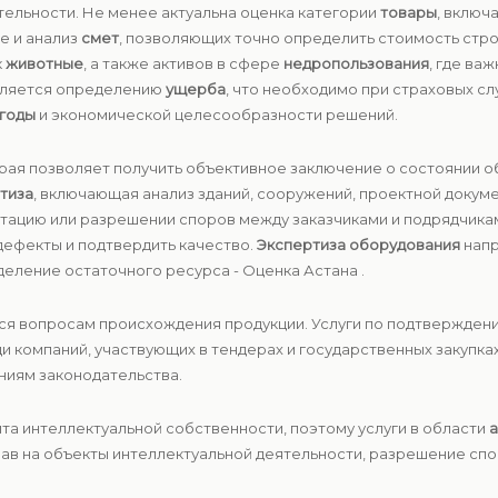
тельности. Не менее актуальна оценка категории
товары
, включ
е и анализ
смет
, позволяющих точно определить стоимость стр
к
животные
, а также активов в сфере
недропользования
, где ва
еляется определению
ущерба
, что необходимо при страховых сл
годы
и экономической целесообразности решений.
орая позволяет получить объективное заключение о состоянии об
тиза
, включающая анализ зданий, сооружений, проектной докуме
атацию или разрешении споров между заказчиками и подрядчика
дефекты и подтвердить качество.
Экспертиза оборудования
напр
еление остаточного ресурса - Оценка Астана .
ся вопросам происхождения продукции. Услуги по подтвержден
 компаний, участвующих в тендерах и государственных закупка
ниям законодательства.
та интеллектуальной собственности, поэтому услуги в области
а
ав на объекты интеллектуальной деятельности, разрешение спо