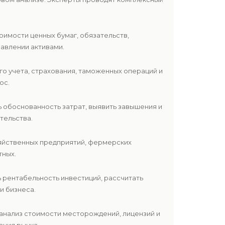
тоимости ценных бумаг, обязательств,
равлении активами.
го учета, страхования, таможенных операций и
ос.
ь обоснованность затрат, выявить завышения и
тельства.
зяйственных предприятий, фермерских
тных.
ь рентабельность инвестиций, рассчитать
и бизнеса.
 анализ стоимости месторождений, лицензий и