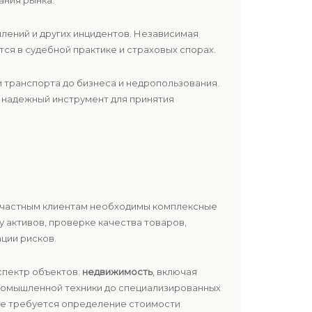
ания рынка.
плений и других инцидентов. Независимая
ся в судебной практике и страховых спорах.
 транспорта до бизнеса и недропользования.
 надежный инструмент для принятия
 и частным клиентам необходимы комплексные
 активов, проверке качества товаров,
ции рисков.
спектр объектов:
недвижимость
, включая
ромышленной техники до специализированных
где требуется определение стоимости