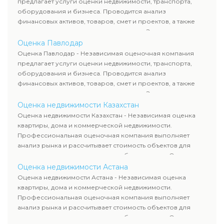
предлагает услуги оценки недвижимости, транспорта,
сделок, кредитования и судебных процессов.
оборудования и бизнеса. Проводится анализ
финансовых активов, товаров, смет и проектов, а также
оценка животных и недропользования. Эксперты
определяют рыночную стоимость имущества и
Оценка Павлодар
рассчитывают ущерб. Все отчеты соответствуют
Оценка Павлодар - Независимая оценочная компания
требованиям законодательства и используются для
предлагает услуги оценки недвижимости, транспорта,
сделок, кредитования и судебных процессов.
оборудования и бизнеса. Проводится анализ
финансовых активов, товаров, смет и проектов, а также
оценка животных и недропользования. Эксперты
определяют рыночную стоимость имущества и
Оценка недвижимости Казахстан
рассчитывают ущерб. Все отчеты соответствуют
Оценка недвижимости Казахстан - Независимая оценка
требованиям законодательства и используются для
квартиры, дома и коммерческой недвижимости.
сделок, кредитования и судебных процессов.
Профессиональная оценочная компания выполняет
анализ рынка и рассчитывает стоимость объектов для
продажи, ипотеки, аренды и судебных споров. Оценка
недвижимости включает современные методы и
Оценка недвижимости Астана
гарантирует объективные результаты. Отчеты
Оценка недвижимости Астана - Независимая оценка
используются для банков, судов и страховых компаний по
квартиры, дома и коммерческой недвижимости.
всему Казахстану.
Профессиональная оценочная компания выполняет
анализ рынка и рассчитывает стоимость объектов для
продажи, ипотеки, аренды и судебных споров. Оценка