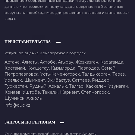
применяем современные методики и актуальные рыночные
данные, что позволяет получать достоверные и объективные
результаты, необходимые для решения правовых и финансовых
задач.
ПРЕДСТАВИТЕЛЬСТВА
Услуги по оценке и экспертизе в городах:
Астана,
Алматы,
Актобе,
Атырау,
Жезказган,
Караганда,
Костанай,
Кокшетау,
Кызылорда,
Павлодар,
Семей,
Петропавловск,
Усть-Каменогорск,
Талдыкорган,
Тараз,
Уральск,
Шымкент,
Экибастуз,
Сатпаев,
Риддер,
Туркестан,
Рудный,
Аркалык,
Талгар,
Каскелен,
Узунагач,
Конаев,
Уштобе,
Текели,
Жаркент,
Степногорск,
Щучинск,
Акколь
info@ouc.kz
ЗАПРОСЫ ПО РЕГИОНАМ
Оценка коммерческой недвижимости в Алматы