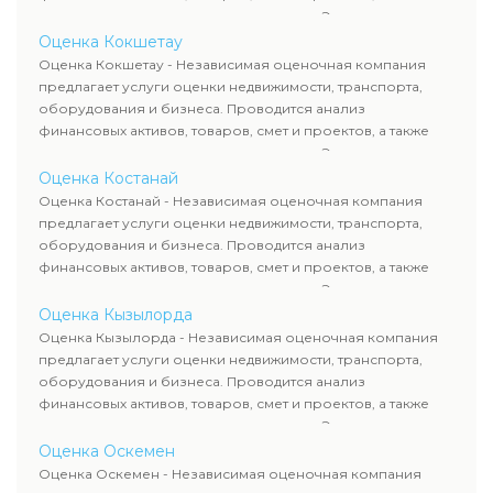
оценка животных и недропользования. Эксперты
определяют рыночную стоимость имущества и
Оценка Кокшетау
рассчитывают ущерб. Все отчеты соответствуют
Оценка Кокшетау - Независимая оценочная компания
требованиям законодательства и используются для
предлагает услуги оценки недвижимости, транспорта,
сделок, кредитования и судебных процессов.
оборудования и бизнеса. Проводится анализ
финансовых активов, товаров, смет и проектов, а также
оценка животных и недропользования. Эксперты
определяют рыночную стоимость имущества и
Оценка Костанай
рассчитывают ущерб. Все отчеты соответствуют
Оценка Костанай - Независимая оценочная компания
требованиям законодательства и используются для
предлагает услуги оценки недвижимости, транспорта,
сделок, кредитования и судебных процессов.
оборудования и бизнеса. Проводится анализ
финансовых активов, товаров, смет и проектов, а также
оценка животных и недропользования. Эксперты
определяют рыночную стоимость имущества и
Оценка Кызылорда
рассчитывают ущерб. Все отчеты соответствуют
Оценка Кызылорда - Независимая оценочная компания
требованиям законодательства и используются для
предлагает услуги оценки недвижимости, транспорта,
сделок, кредитования и судебных процессов.
оборудования и бизнеса. Проводится анализ
финансовых активов, товаров, смет и проектов, а также
оценка животных и недропользования. Эксперты
определяют рыночную стоимость имущества и
Оценка Оскемен
рассчитывают ущерб. Все отчеты соответствуют
Оценка Оскемен - Независимая оценочная компания
требованиям законодательства и используются для