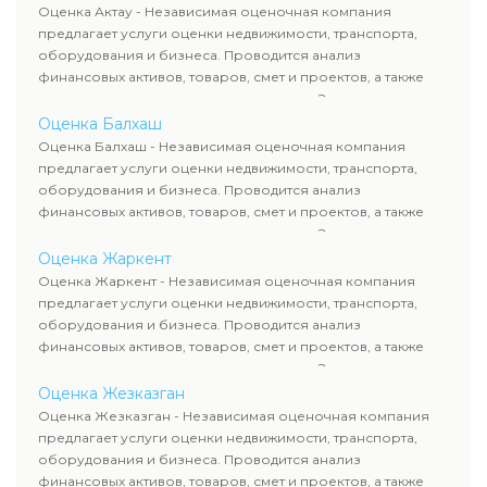
рассчитывают ущерб. Все отчеты соответствуют
Оценка Актау - Независимая оценочная компания
требованиям законодательства и используются для
предлагает услуги оценки недвижимости, транспорта,
сделок, кредитования и судебных процессов.
оборудования и бизнеса. Проводится анализ
финансовых активов, товаров, смет и проектов, а также
оценка животных и недропользования. Эксперты
определяют рыночную стоимость имущества и
Оценка Балхаш
рассчитывают ущерб. Все отчеты соответствуют
Оценка Балхаш - Независимая оценочная компания
требованиям законодательства и используются для
предлагает услуги оценки недвижимости, транспорта,
сделок, кредитования и судебных процессов.
оборудования и бизнеса. Проводится анализ
финансовых активов, товаров, смет и проектов, а также
оценка животных и недропользования. Эксперты
определяют рыночную стоимость имущества и
Оценка Жаркент
рассчитывают ущерб. Все отчеты соответствуют
Оценка Жаркент - Независимая оценочная компания
требованиям законодательства и используются для
предлагает услуги оценки недвижимости, транспорта,
сделок, кредитования и судебных процессов.
оборудования и бизнеса. Проводится анализ
финансовых активов, товаров, смет и проектов, а также
оценка животных и недропользования. Эксперты
определяют рыночную стоимость имущества и
Оценка Жезказган
рассчитывают ущерб. Все отчеты соответствуют
Оценка Жезказган - Независимая оценочная компания
требованиям законодательства и используются для
предлагает услуги оценки недвижимости, транспорта,
сделок, кредитования и судебных процессов.
оборудования и бизнеса. Проводится анализ
финансовых активов, товаров, смет и проектов, а также