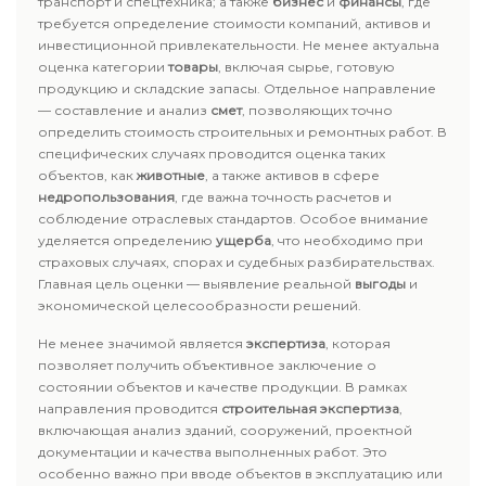
транспорт и спецтехника; а также
бизнес
и
финансы
, где
требуется определение стоимости компаний, активов и
инвестиционной привлекательности. Не менее актуальна
оценка категории
товары
, включая сырье, готовую
продукцию и складские запасы. Отдельное направление
— составление и анализ
смет
, позволяющих точно
определить стоимость строительных и ремонтных работ. В
специфических случаях проводится оценка таких
объектов, как
животные
, а также активов в сфере
недропользования
, где важна точность расчетов и
соблюдение отраслевых стандартов. Особое внимание
уделяется определению
ущерба
, что необходимо при
страховых случаях, спорах и судебных разбирательствах.
Главная цель оценки — выявление реальной
выгоды
и
экономической целесообразности решений.
Не менее значимой является
экспертиза
, которая
позволяет получить объективное заключение о
состоянии объектов и качестве продукции. В рамках
направления проводится
строительная экспертиза
,
включающая анализ зданий, сооружений, проектной
документации и качества выполненных работ. Это
особенно важно при вводе объектов в эксплуатацию или