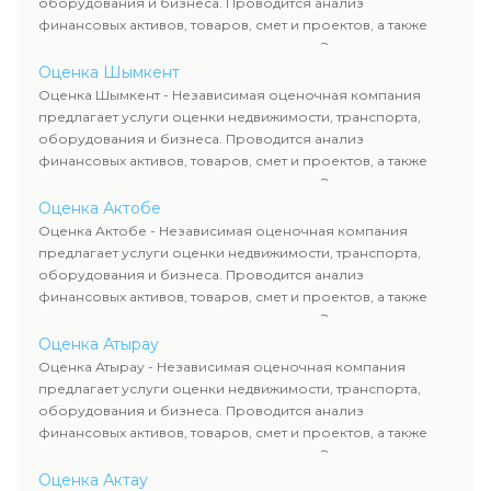
оборудования и бизнеса. Проводится анализ
финансовых активов, товаров, смет и проектов, а также
оценка животных и недропользования. Эксперты
определяют рыночную стоимость имущества и
Оценка Шымкент
рассчитывают ущерб. Все отчеты соответствуют
Оценка Шымкент - Независимая оценочная компания
требованиям законодательства и используются для
предлагает услуги оценки недвижимости, транспорта,
сделок, кредитования и судебных процессов.
оборудования и бизнеса. Проводится анализ
финансовых активов, товаров, смет и проектов, а также
оценка животных и недропользования. Эксперты
определяют рыночную стоимость имущества и
Оценка Актобе
рассчитывают ущерб. Все отчеты соответствуют
Оценка Актобе - Независимая оценочная компания
требованиям законодательства и используются для
предлагает услуги оценки недвижимости, транспорта,
сделок, кредитования и судебных процессов.
оборудования и бизнеса. Проводится анализ
финансовых активов, товаров, смет и проектов, а также
оценка животных и недропользования. Эксперты
определяют рыночную стоимость имущества и
Оценка Атырау
рассчитывают ущерб. Все отчеты соответствуют
Оценка Атырау - Независимая оценочная компания
требованиям законодательства и используются для
предлагает услуги оценки недвижимости, транспорта,
сделок, кредитования и судебных процессов.
оборудования и бизнеса. Проводится анализ
финансовых активов, товаров, смет и проектов, а также
оценка животных и недропользования. Эксперты
определяют рыночную стоимость имущества и
Оценка Актау