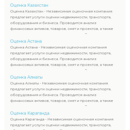
отчеты соответствуют
недвижимости включает
Оценка Казахстан
требованиям законодательства
современные методы и
Оценка Казахстан - Независимая оценочная компания
и используются для сделок,
гарантирует объективные
предлагает услуги оценки недвижимости, транспорта,
кредитования и судебных
результаты. Отчеты
оборудования и бизнеса. Проводится анализ
процессов.
используются для банков,
финансовых активов, товаров, смет и проектов, а также
судов и страховых компаний по
оценка животных и недропользования. Эксперты
всему Казахстану.
определяют рыночную стоимость имущества и
Оценка Астана
рассчитывают ущерб. Все отчеты соответствуют
Оценка Астана - Независимая оценочная компания
требованиям законодательства и используются для
предлагает услуги оценки недвижимости, транспорта,
сделок, кредитования и судебных процессов.
оборудования и бизнеса. Проводится анализ
финансовых активов, товаров, смет и проектов, а также
оценка животных и недропользования. Эксперты
определяют рыночную стоимость имущества и
Оценка Алматы
рассчитывают ущерб. Все отчеты соответствуют
Оценка Алматы - Независимая оценочная компания
требованиям законодательства и используются для
предлагает услуги оценки недвижимости, транспорта,
сделок, кредитования и судебных процессов.
оборудования и бизнеса. Проводится анализ
финансовых активов, товаров, смет и проектов, а также
оценка животных и недропользования. Эксперты
определяют рыночную стоимость имущества и
Оценка Караганда
рассчитывают ущерб. Все отчеты соответствуют
Оценка Караганда - Независимая оценочная компания
требованиям законодательства и используются для
предлагает услуги оценки недвижимости, транспорта,
сделок, кредитования и судебных процессов.