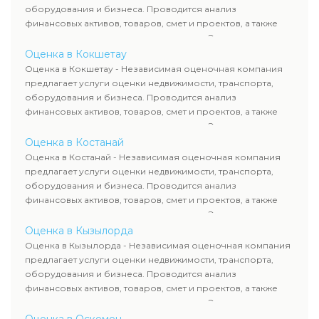
сделок, кредитования и судебных процессов.
оборудования и бизнеса. Проводится анализ
финансовых активов, товаров, смет и проектов, а также
оценка животных и недропользования. Эксперты
определяют рыночную стоимость имущества и
Оценка в Кокшетау
рассчитывают ущерб. Все отчеты соответствуют
Оценка в Кокшетау - Независимая оценочная компания
требованиям законодательства и используются для
предлагает услуги оценки недвижимости, транспорта,
сделок, кредитования и судебных процессов.
оборудования и бизнеса. Проводится анализ
финансовых активов, товаров, смет и проектов, а также
оценка животных и недропользования. Эксперты
определяют рыночную стоимость имущества и
Оценка в Костанай
рассчитывают ущерб. Все отчеты соответствуют
Оценка в Костанай - Независимая оценочная компания
требованиям законодательства и используются для
предлагает услуги оценки недвижимости, транспорта,
сделок, кредитования и судебных процессов.
оборудования и бизнеса. Проводится анализ
финансовых активов, товаров, смет и проектов, а также
оценка животных и недропользования. Эксперты
определяют рыночную стоимость имущества и
Оценка в Кызылорда
рассчитывают ущерб. Все отчеты соответствуют
Оценка в Кызылорда - Независимая оценочная компания
требованиям законодательства и используются для
предлагает услуги оценки недвижимости, транспорта,
сделок, кредитования и судебных процессов.
оборудования и бизнеса. Проводится анализ
финансовых активов, товаров, смет и проектов, а также
оценка животных и недропользования. Эксперты
определяют рыночную стоимость имущества и