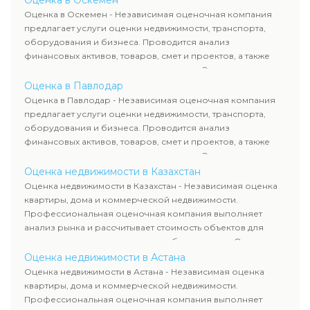
Оценка в Оскемен
рассчитывают ущерб. Все отчеты соответствуют
Оценка в Оскемен - Независимая оценочная компания
требованиям законодательства и используются для
предлагает услуги оценки недвижимости, транспорта,
сделок, кредитования и судебных процессов.
оборудования и бизнеса. Проводится анализ
финансовых активов, товаров, смет и проектов, а также
оценка животных и недропользования. Эксперты
определяют рыночную стоимость имущества и
Оценка в Павлодар
рассчитывают ущерб. Все отчеты соответствуют
Оценка в Павлодар - Независимая оценочная компания
требованиям законодательства и используются для
предлагает услуги оценки недвижимости, транспорта,
сделок, кредитования и судебных процессов.
оборудования и бизнеса. Проводится анализ
финансовых активов, товаров, смет и проектов, а также
оценка животных и недропользования. Эксперты
определяют рыночную стоимость имущества и
Оценка недвижимости в Казахстан
рассчитывают ущерб. Все отчеты соответствуют
Оценка недвижимости в Казахстан - Независимая оценка
требованиям законодательства и используются для
квартиры, дома и коммерческой недвижимости.
сделок, кредитования и судебных процессов.
Профессиональная оценочная компания выполняет
анализ рынка и рассчитывает стоимость объектов для
продажи, ипотеки, аренды и судебных споров. Оценка
недвижимости включает современные методы и
Оценка недвижимости в Астана
гарантирует объективные результаты. Отчеты
Оценка недвижимости в Астана - Независимая оценка
используются для банков, судов и страховых компаний по
квартиры, дома и коммерческой недвижимости.
всему Казахстану.
Профессиональная оценочная компания выполняет