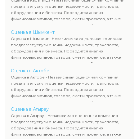
Оценка в Караганда - Независимая оценочная компания
требованиям законодательства и используются для
предлагает услуги оценки недвижимости, транспорта,
сделок, кредитования и судебных процессов.
оборудования и бизнеса. Проводится анализ
финансовых активов, товаров, смет и проектов, а также
оценка животных и недропользования. Эксперты
определяют рыночную стоимость имущества и
Оценка в Шымкент
рассчитывают ущерб. Все отчеты соответствуют
Оценка в Шымкент - Независимая оценочная компания
требованиям законодательства и используются для
предлагает услуги оценки недвижимости, транспорта,
сделок, кредитования и судебных процессов.
оборудования и бизнеса. Проводится анализ
финансовых активов, товаров, смет и проектов, а также
оценка животных и недропользования. Эксперты
определяют рыночную стоимость имущества и
Оценка в Актобе
рассчитывают ущерб. Все отчеты соответствуют
Оценка в Актобе - Независимая оценочная компания
требованиям законодательства и используются для
предлагает услуги оценки недвижимости, транспорта,
сделок, кредитования и судебных процессов.
оборудования и бизнеса. Проводится анализ
финансовых активов, товаров, смет и проектов, а также
оценка животных и недропользования. Эксперты
определяют рыночную стоимость имущества и
Оценка в Атырау
рассчитывают ущерб. Все отчеты соответствуют
Оценка в Атырау - Независимая оценочная компания
требованиям законодательства и используются для
предлагает услуги оценки недвижимости, транспорта,
сделок, кредитования и судебных процессов.
оборудования и бизнеса. Проводится анализ
финансовых активов, товаров, смет и проектов, а также