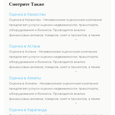
Смотрите Также
Оценка в Казахстан
Оценка в Казахстан - Независимая оценочная компания
предлагает услуги оценки недвижимости, транспорта,
оборудования и бизнеса. Проводится анализ
финансовых активов, товаров, смет и проектов, а также
оценка животных и недропользования. Эксперты
определяют рыночную стоимость имущества и
Оценка в Астана
рассчитывают ущерб. Все отчеты соответствуют
Оценка в Астана - Независимая оценочная компания
требованиям законодательства и используются для
предлагает услуги оценки недвижимости, транспорта,
сделок, кредитования и судебных процессов.
оборудования и бизнеса. Проводится анализ
финансовых активов, товаров, смет и проектов, а также
оценка животных и недропользования. Эксперты
определяют рыночную стоимость имущества и
Оценка в Алматы
рассчитывают ущерб. Все отчеты соответствуют
Оценка в Алматы - Независимая оценочная компания
требованиям законодательства и используются для
предлагает услуги оценки недвижимости, транспорта,
сделок, кредитования и судебных процессов.
оборудования и бизнеса. Проводится анализ
финансовых активов, товаров, смет и проектов, а также
оценка животных и недропользования. Эксперты
определяют рыночную стоимость имущества и
Оценка в Караганда
рассчитывают ущерб. Все отчеты соответствуют