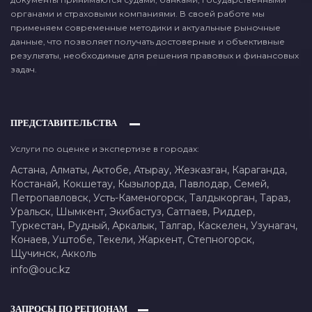
органами и страховыми компаниями. В своей работе мы
применяем современные методики и актуальные рыночные
данные, что позволяет получать достоверные и объективные
результаты, необходимые для решения правовых и финансовых
задач.
ПРЕДСТАВИТЕЛЬСТВА
Услуги по оценке и экспертизе в городах:
Астана,
Алматы,
Актобе,
Атырау,
Жезказган,
Караганда,
Костанай,
Кокшетау,
Кызылорда,
Павлодар,
Семей,
Петропавловск,
Усть-Каменогорск,
Талдыкорган,
Тараз,
Уральск,
Шымкент,
Экибастуз,
Сатпаев,
Риддер,
Туркестан,
Рудный,
Аркалык,
Талгар,
Каскелен,
Узунагач,
Конаев,
Уштобе,
Текели,
Жаркент,
Степногорск,
Щучинск,
Акколь
info@ouc.kz
ЗАПРОСЫ ПО РЕГИОНАМ