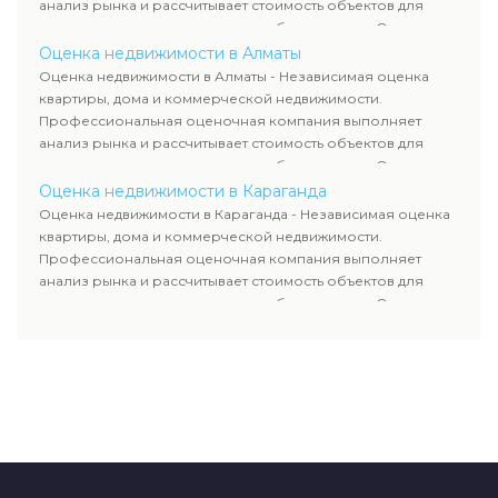
анализ рынка и рассчитывает стоимость объектов для
продажи, ипотеки, аренды и судебных споров. Оценка
недвижимости включает современные методы и
Оценка недвижимости в Алматы
гарантирует объективные результаты. Отчеты
Оценка недвижимости в Алматы - Независимая оценка
используются для банков, судов и страховых компаний по
квартиры, дома и коммерческой недвижимости.
всему Казахстану.
Профессиональная оценочная компания выполняет
анализ рынка и рассчитывает стоимость объектов для
продажи, ипотеки, аренды и судебных споров. Оценка
недвижимости включает современные методы и
Оценка недвижимости в Караганда
гарантирует объективные результаты. Отчеты
Оценка недвижимости в Караганда - Независимая оценка
используются для банков, судов и страховых компаний по
квартиры, дома и коммерческой недвижимости.
всему Казахстану.
Профессиональная оценочная компания выполняет
анализ рынка и рассчитывает стоимость объектов для
продажи, ипотеки, аренды и судебных споров. Оценка
недвижимости включает современные методы и
гарантирует объективные результаты. Отчеты
используются для банков, судов и страховых компаний по
всему Казахстану.