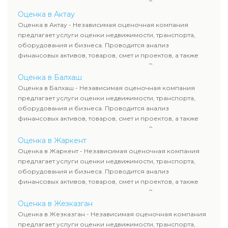
оценка животных и недропользования. Эксперты
определяют рыночную стоимость имущества и
Оценка в Актау
рассчитывают ущерб. Все отчеты соответствуют
Оценка в Актау - Независимая оценочная компания
требованиям законодательства и используются для
предлагает услуги оценки недвижимости, транспорта,
сделок, кредитования и судебных процессов.
оборудования и бизнеса. Проводится анализ
финансовых активов, товаров, смет и проектов, а также
оценка животных и недропользования. Эксперты
определяют рыночную стоимость имущества и
Оценка в Балхаш
рассчитывают ущерб. Все отчеты соответствуют
Оценка в Балхаш - Независимая оценочная компания
требованиям законодательства и используются для
предлагает услуги оценки недвижимости, транспорта,
сделок, кредитования и судебных процессов.
оборудования и бизнеса. Проводится анализ
финансовых активов, товаров, смет и проектов, а также
оценка животных и недропользования. Эксперты
определяют рыночную стоимость имущества и
Оценка в Жаркент
рассчитывают ущерб. Все отчеты соответствуют
Оценка в Жаркент - Независимая оценочная компания
требованиям законодательства и используются для
предлагает услуги оценки недвижимости, транспорта,
сделок, кредитования и судебных процессов.
оборудования и бизнеса. Проводится анализ
финансовых активов, товаров, смет и проектов, а также
оценка животных и недропользования. Эксперты
определяют рыночную стоимость имущества и
Оценка в Жезказган
рассчитывают ущерб. Все отчеты соответствуют
Оценка в Жезказган - Независимая оценочная компания
требованиям законодательства и используются для
предлагает услуги оценки недвижимости, транспорта,