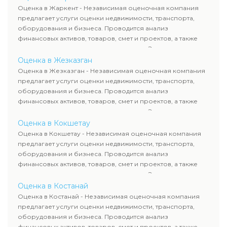
рассчитывают ущерб. Все отчеты соответствуют
Оценка в Жаркент - Независимая оценочная компания
требованиям законодательства и используются для
предлагает услуги оценки недвижимости, транспорта,
сделок, кредитования и судебных процессов.
оборудования и бизнеса. Проводится анализ
финансовых активов, товаров, смет и проектов, а также
оценка животных и недропользования. Эксперты
определяют рыночную стоимость имущества и
Оценка в Жезказган
рассчитывают ущерб. Все отчеты соответствуют
Оценка в Жезказган - Независимая оценочная компания
требованиям законодательства и используются для
предлагает услуги оценки недвижимости, транспорта,
сделок, кредитования и судебных процессов.
оборудования и бизнеса. Проводится анализ
финансовых активов, товаров, смет и проектов, а также
оценка животных и недропользования. Эксперты
определяют рыночную стоимость имущества и
Оценка в Кокшетау
рассчитывают ущерб. Все отчеты соответствуют
Оценка в Кокшетау - Независимая оценочная компания
требованиям законодательства и используются для
предлагает услуги оценки недвижимости, транспорта,
сделок, кредитования и судебных процессов.
оборудования и бизнеса. Проводится анализ
финансовых активов, товаров, смет и проектов, а также
оценка животных и недропользования. Эксперты
определяют рыночную стоимость имущества и
Оценка в Костанай
рассчитывают ущерб. Все отчеты соответствуют
Оценка в Костанай - Независимая оценочная компания
требованиям законодательства и используются для
предлагает услуги оценки недвижимости, транспорта,
сделок, кредитования и судебных процессов.
оборудования и бизнеса. Проводится анализ
финансовых активов, товаров, смет и проектов, а также