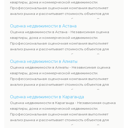
требованиям законодательства и используются для
квартиры, дома и коммерческой недвижимости.
сделок, кредитования и судебных процессов.
Профессиональная оценочная компания выполняет
анализ рынка и рассчитывает стоимость объектов для
продажи, ипотеки, аренды и судебных споров. Оценка
недвижимости включает современные методы и
Оценка недвижимости в Астана
гарантирует объективные результаты. Отчеты
Оценка недвижимости в Астана - Независимая оценка
используются для банков, судов и страховых компаний по
квартиры, дома и коммерческой недвижимости.
всему Казахстану.
Профессиональная оценочная компания выполняет
анализ рынка и рассчитывает стоимость объектов для
продажи, ипотеки, аренды и судебных споров. Оценка
недвижимости включает современные методы и
Оценка недвижимости в Алматы
гарантирует объективные результаты. Отчеты
Оценка недвижимости в Алматы - Независимая оценка
используются для банков, судов и страховых компаний по
квартиры, дома и коммерческой недвижимости.
всему Казахстану.
Профессиональная оценочная компания выполняет
анализ рынка и рассчитывает стоимость объектов для
продажи, ипотеки, аренды и судебных споров. Оценка
недвижимости включает современные методы и
Оценка недвижимости в Караганда
гарантирует объективные результаты. Отчеты
Оценка недвижимости в Караганда - Независимая оценка
используются для банков, судов и страховых компаний по
квартиры, дома и коммерческой недвижимости.
всему Казахстану.
Профессиональная оценочная компания выполняет
анализ рынка и рассчитывает стоимость объектов для
продажи, ипотеки, аренды и судебных споров. Оценка