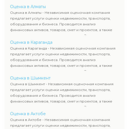
определяют рыночную стоимость имущества и
Оценка в Алматы
рассчитывают ущерб. Все отчеты соответствуют
Оценка в Алматы - Независимая оценочная компания
требованиям законодательства и используются для
предлагает услуги оценки недвижимости, транспорта,
сделок, кредитования и судебных процессов.
оборудования и бизнеса. Проводится анализ
финансовых активов, товаров, смет и проектов, а также
оценка животных и недропользования. Эксперты
определяют рыночную стоимость имущества и
Оценка в Караганда
рассчитывают ущерб. Все отчеты соответствуют
Оценка в Караганда - Независимая оценочная компания
требованиям законодательства и используются для
предлагает услуги оценки недвижимости, транспорта,
сделок, кредитования и судебных процессов.
оборудования и бизнеса. Проводится анализ
финансовых активов, товаров, смет и проектов, а также
оценка животных и недропользования. Эксперты
определяют рыночную стоимость имущества и
Оценка в Шымкент
рассчитывают ущерб. Все отчеты соответствуют
Оценка в Шымкент - Независимая оценочная компания
требованиям законодательства и используются для
предлагает услуги оценки недвижимости, транспорта,
сделок, кредитования и судебных процессов.
оборудования и бизнеса. Проводится анализ
финансовых активов, товаров, смет и проектов, а также
оценка животных и недропользования. Эксперты
определяют рыночную стоимость имущества и
Оценка в Актобе
рассчитывают ущерб. Все отчеты соответствуют
Оценка в Актобе - Независимая оценочная компания
требованиям законодательства и используются для
предлагает услуги оценки недвижимости, транспорта,