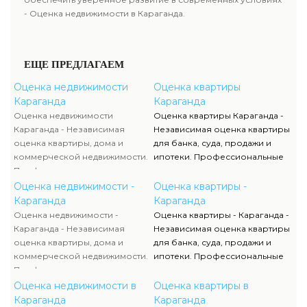
- Оценка недвижимости в Караганда.
ЕЩЕ ПРЕДЛАГАЕМ
Оценка недвижимости
Оценка квартиры
Караганда
Караганда
Оценка недвижимости
Оценка квартиры Караганда -
Караганда - Независимая
Независимая оценка квартиры
оценка квартиры, дома и
для банка, суда, продажи и
коммерческой недвижимости.
ипотеки. Профессиональные
Профессиональная оценочная
оценщики анализируют рынок
компания выполняет анализ
и рассчитывают стоимость
Оценка недвижимости -
Оценка квартиры -
рынка и рассчитывает
жилья с учетом всех
Караганда
Караганда
стоимость объектов для
параметров. Оценка квартиры
Оценка недвижимости -
Оценка квартиры - Караганда -
продажи, ипотеки, аренды и
помогает определить
Караганда - Независимая
Независимая оценка квартиры
судебных споров. Оценка
справедливую цену и избежать
оценка квартиры, дома и
для банка, суда, продажи и
недвижимости включает
рисков при сделках. Отчет
коммерческой недвижимости.
ипотеки. Профессиональные
современные методы и
соответствует требованиям
Профессиональная оценочная
оценщики анализируют рынок
гарантирует объективные
законодательства и
компания выполняет анализ
и рассчитывают стоимость
Оценка недвижимости в
Оценка квартиры в
результаты. Отчеты
используется в финансовых и
рынка и рассчитывает
жилья с учетом всех
Караганда
Караганда