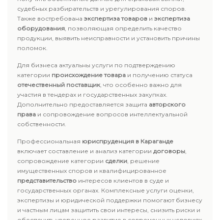
судебных разбирательств и урегулирования споров.
Также востребована
экспертиза товаров
и
экспертиза
оборудования
, позволяющая определить качество
продукции, выявить неисправности и установить причины
поломок.
Для бизнеса актуальны услуги по подтверждению
категории
происхождение товара
и получению статуса
отечественный поставщик
, что особенно важно для
участия в тендерах и государственных закупках.
Дополнительно предоставляется защита
авторского
права
и сопровождение вопросов интеллектуальной
собственности.
Профессиональная
юриспруденция в Караганде
включает составление и анализ категории
договоры
,
сопровождение категории
сделки
, решение
имущественных споров и квалифицированное
представительство
интересов клиентов в суде и
государственных органах. Комплексные услуги оценки,
экспертизы и юридической поддержки помогают бизнесу
и частным лицам защитить свои интересы, снизить риски и
обеспечить уверенное развитие в современных условиях