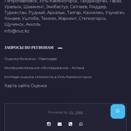
Петропавловск,
Усть-Каменогорск,
Талдыкорган,
Тараз,
Уральск,
Шымкент,
Экибастуз,
Сатпаев,
Риддер,
Туркестан,
Рудный,
Аркалык,
Талгар,
Каскелен,
Узунагач,
Конаев,
Уштобе,
Текели,
Жаркент,
Степногорск,
Щучинск,
Акколь
info@ouc.kz
ЗАПРОСЫ ПО РЕГИОНАМ
Оценка бизнеса - Павлодар
Инструментальное обследование - Астана
Коттедж оценка стоимость в Усть-Каменогорск
Карта сайта
Оценка
Powered by
Mr. Web