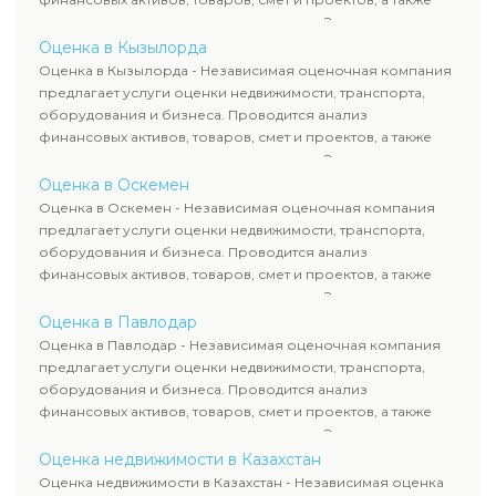
оценка животных и недропользования. Эксперты
определяют рыночную стоимость имущества и
Оценка в Кызылорда
рассчитывают ущерб. Все отчеты соответствуют
Оценка в Кызылорда - Независимая оценочная компания
требованиям законодательства и используются для
предлагает услуги оценки недвижимости, транспорта,
сделок, кредитования и судебных процессов.
оборудования и бизнеса. Проводится анализ
финансовых активов, товаров, смет и проектов, а также
оценка животных и недропользования. Эксперты
определяют рыночную стоимость имущества и
Оценка в Оскемен
рассчитывают ущерб. Все отчеты соответствуют
Оценка в Оскемен - Независимая оценочная компания
требованиям законодательства и используются для
предлагает услуги оценки недвижимости, транспорта,
сделок, кредитования и судебных процессов.
оборудования и бизнеса. Проводится анализ
финансовых активов, товаров, смет и проектов, а также
оценка животных и недропользования. Эксперты
определяют рыночную стоимость имущества и
Оценка в Павлодар
рассчитывают ущерб. Все отчеты соответствуют
Оценка в Павлодар - Независимая оценочная компания
требованиям законодательства и используются для
предлагает услуги оценки недвижимости, транспорта,
сделок, кредитования и судебных процессов.
оборудования и бизнеса. Проводится анализ
финансовых активов, товаров, смет и проектов, а также
оценка животных и недропользования. Эксперты
определяют рыночную стоимость имущества и
Оценка недвижимости в Казахстан
рассчитывают ущерб. Все отчеты соответствуют
Оценка недвижимости в Казахстан - Независимая оценка