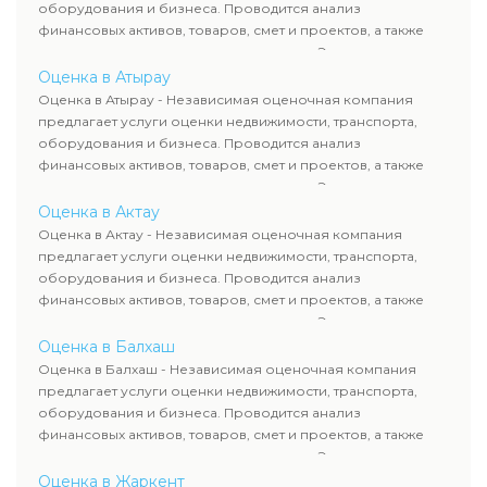
сделок, кредитования и судебных процессов.
оборудования и бизнеса. Проводится анализ
финансовых активов, товаров, смет и проектов, а также
оценка животных и недропользования. Эксперты
определяют рыночную стоимость имущества и
Оценка в Атырау
рассчитывают ущерб. Все отчеты соответствуют
Оценка в Атырау - Независимая оценочная компания
требованиям законодательства и используются для
предлагает услуги оценки недвижимости, транспорта,
сделок, кредитования и судебных процессов.
оборудования и бизнеса. Проводится анализ
финансовых активов, товаров, смет и проектов, а также
оценка животных и недропользования. Эксперты
определяют рыночную стоимость имущества и
Оценка в Актау
рассчитывают ущерб. Все отчеты соответствуют
Оценка в Актау - Независимая оценочная компания
требованиям законодательства и используются для
предлагает услуги оценки недвижимости, транспорта,
сделок, кредитования и судебных процессов.
оборудования и бизнеса. Проводится анализ
финансовых активов, товаров, смет и проектов, а также
оценка животных и недропользования. Эксперты
определяют рыночную стоимость имущества и
Оценка в Балхаш
рассчитывают ущерб. Все отчеты соответствуют
Оценка в Балхаш - Независимая оценочная компания
требованиям законодательства и используются для
предлагает услуги оценки недвижимости, транспорта,
сделок, кредитования и судебных процессов.
оборудования и бизнеса. Проводится анализ
финансовых активов, товаров, смет и проектов, а также
оценка животных и недропользования. Эксперты
определяют рыночную стоимость имущества и
Оценка в Жаркент