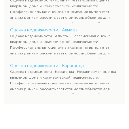
Оценка недвижимости - Астана - Независимая оценка
используются для банков, судов и страховых компаний по
квартиры, дома и коммерческой недвижимости.
всему Казахстану.
Профессиональная оценочная компания выполняет
анализ рынка и рассчитывает стоимость объектов для
продажи, ипотеки, аренды и судебных споров. Оценка
недвижимости включает современные методы и
Оценка недвижимости - Алматы
гарантирует объективные результаты. Отчеты
Оценка недвижимости - Алматы - Независимая оценка
используются для банков, судов и страховых компаний по
квартиры, дома и коммерческой недвижимости.
всему Казахстану.
Профессиональная оценочная компания выполняет
анализ рынка и рассчитывает стоимость объектов для
продажи, ипотеки, аренды и судебных споров. Оценка
недвижимости включает современные методы и
Оценка недвижимости - Караганда
гарантирует объективные результаты. Отчеты
Оценка недвижимости - Караганда - Независимая оценка
используются для банков, судов и страховых компаний по
квартиры, дома и коммерческой недвижимости.
всему Казахстану.
Профессиональная оценочная компания выполняет
анализ рынка и рассчитывает стоимость объектов для
продажи, ипотеки, аренды и судебных споров. Оценка
недвижимости включает современные методы и
гарантирует объективные результаты. Отчеты
используются для банков, судов и страховых компаний по
всему Казахстану.