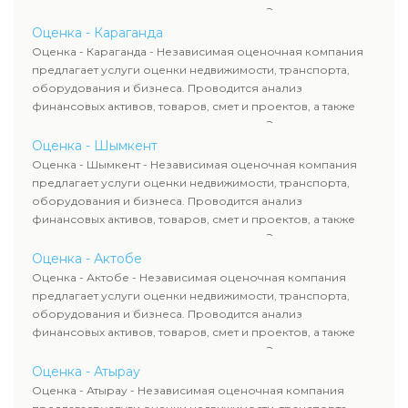
оценка животных и недропользования. Эксперты
определяют рыночную стоимость имущества и
Оценка - Караганда
рассчитывают ущерб. Все отчеты соответствуют
Оценка - Караганда - Независимая оценочная компания
требованиям законодательства и используются для
предлагает услуги оценки недвижимости, транспорта,
сделок, кредитования и судебных процессов.
оборудования и бизнеса. Проводится анализ
финансовых активов, товаров, смет и проектов, а также
оценка животных и недропользования. Эксперты
определяют рыночную стоимость имущества и
Оценка - Шымкент
рассчитывают ущерб. Все отчеты соответствуют
Оценка - Шымкент - Независимая оценочная компания
требованиям законодательства и используются для
предлагает услуги оценки недвижимости, транспорта,
сделок, кредитования и судебных процессов.
оборудования и бизнеса. Проводится анализ
финансовых активов, товаров, смет и проектов, а также
оценка животных и недропользования. Эксперты
определяют рыночную стоимость имущества и
Оценка - Актобе
рассчитывают ущерб. Все отчеты соответствуют
Оценка - Актобе - Независимая оценочная компания
требованиям законодательства и используются для
предлагает услуги оценки недвижимости, транспорта,
сделок, кредитования и судебных процессов.
оборудования и бизнеса. Проводится анализ
финансовых активов, товаров, смет и проектов, а также
оценка животных и недропользования. Эксперты
определяют рыночную стоимость имущества и
Оценка - Атырау
рассчитывают ущерб. Все отчеты соответствуют
Оценка - Атырау - Независимая оценочная компания
требованиям законодательства и используются для