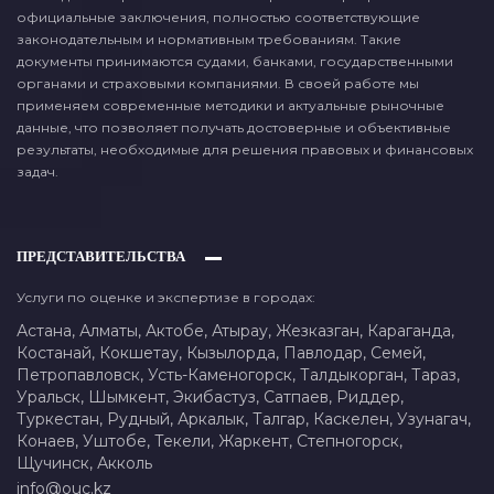
официальные заключения, полностью соответствующие
законодательным и нормативным требованиям. Такие
документы принимаются судами, банками, государственными
органами и страховыми компаниями. В своей работе мы
применяем современные методики и актуальные рыночные
данные, что позволяет получать достоверные и объективные
результаты, необходимые для решения правовых и финансовых
задач.
ПРЕДСТАВИТЕЛЬСТВА
Услуги по оценке и экспертизе в городах:
Астана,
Алматы,
Актобе,
Атырау,
Жезказган,
Караганда,
Костанай,
Кокшетау,
Кызылорда,
Павлодар,
Семей,
Петропавловск,
Усть-Каменогорск,
Талдыкорган,
Тараз,
Уральск,
Шымкент,
Экибастуз,
Сатпаев,
Риддер,
Туркестан,
Рудный,
Аркалык,
Талгар,
Каскелен,
Узунагач,
Конаев,
Уштобе,
Текели,
Жаркент,
Степногорск,
Щучинск,
Акколь
info@ouc.kz