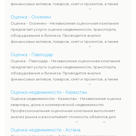
финансовых активов, товаров, смет и проектов, а также
оценка животных и недропользования. Эксперты
определяют рыночную стоимость имущества и
Оценка - Оскемен
рассчитывают ущерб. Все отчеты соответствуют
Оценка - Оскемен - Независимая оценочная компания
требованиям законодательства и используются для
предлагает услуги оценки недвижимости, транспорта,
сделок, кредитования и судебных процессов.
оборудования и бизнеса. Проводится анализ
финансовых активов, товаров, смет и проектов, а также
оценка животных и недропользования. Эксперты
определяют рыночную стоимость имущества и
Оценка - Павлодар
рассчитывают ущерб. Все отчеты соответствуют
Оценка - Павлодар - Независимая оценочная компания
требованиям законодательства и используются для
предлагает услуги оценки недвижимости, транспорта,
сделок, кредитования и судебных процессов.
оборудования и бизнеса. Проводится анализ
финансовых активов, товаров, смет и проектов, а также
оценка животных и недропользования. Эксперты
определяют рыночную стоимость имущества и
Оценка недвижимости - Казахстан
рассчитывают ущерб. Все отчеты соответствуют
Оценка недвижимости - Казахстан - Независимая оценка
требованиям законодательства и используются для
квартиры, дома и коммерческой недвижимости.
сделок, кредитования и судебных процессов.
Профессиональная оценочная компания выполняет
анализ рынка и рассчитывает стоимость объектов для
продажи, ипотеки, аренды и судебных споров. Оценка
недвижимости включает современные методы и
Оценка недвижимости - Астана
гарантирует объективные результаты. Отчеты