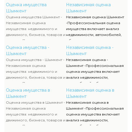
Оценка имущества
Независимая оценка
Шымкент
Шымкент
Оценка имущества Шымкент -
Независимая оценка Шымкент
Независимая оценка
-Профессиональная оценка
имущества: недвижимого и
имущества включает анализ
движимого, бизнеса, товаров и
недвижимости, автомобилей,
активов. Проводится оценка
оборудования, товаров,
транспорта, оборудования,
финансовых активов и бизнеса.
Оценка имущества -
Независимая оценка -
смет, животных и
Независимая оценка помогает
Шымкент
Шымкент
недропользования. Услуга
определить реальную
Оценка имущества - Шымкент -
Независимая оценка -
востребована для сделок,
стоимость объектов для
Независимая оценка
Шымкент -Профессиональная
бухгалтерского учета и
кредитования, страхования,
имущества: недвижимого и
оценка имущества включает
судебных споров. Отчет об
судебных процессов и
движимого, бизнеса, товаров и
анализ недвижимости,
оценке соответствует
бухгалтерского учета.
активов. Проводится оценка
автомобилей, оборудования,
требованиям законодательства
Эксперты используют
транспорта, оборудования,
товаров, финансовых активов и
Оценка имущества в
Независимая оценка в
и обеспечивает точность и
современные методы анализа
смет, животных и
бизнеса. Независимая оценка
Шымкент
Шымкент
объективность результатов.
и готовят официальные
недропользования. Услуга
помогает определить
Оценка имущества в Шымкент -
Независимая оценка в
заключения, принимаемые
востребована для сделок,
реальную стоимость объектов
Независимая оценка
Шымкент -Профессиональная
банками и государственными
бухгалтерского учета и
для кредитования,
имущества: недвижимого и
оценка имущества включает
структурами Казахстана.
судебных споров. Отчет об
страхования, судебных
движимого, бизнеса, товаров и
анализ недвижимости,
оценке соответствует
процессов и бухгалтерского
активов. Проводится оценка
автомобилей, оборудования,
требованиям законодательства
учета. Эксперты используют
транспорта, оборудования,
товаров, финансовых активов и