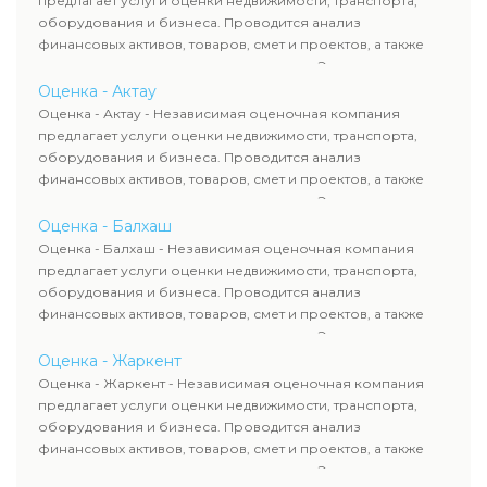
предлагает услуги оценки недвижимости, транспорта,
сделок, кредитования и судебных процессов.
оборудования и бизнеса. Проводится анализ
финансовых активов, товаров, смет и проектов, а также
оценка животных и недропользования. Эксперты
определяют рыночную стоимость имущества и
Оценка - Актау
рассчитывают ущерб. Все отчеты соответствуют
Оценка - Актау - Независимая оценочная компания
требованиям законодательства и используются для
предлагает услуги оценки недвижимости, транспорта,
сделок, кредитования и судебных процессов.
оборудования и бизнеса. Проводится анализ
финансовых активов, товаров, смет и проектов, а также
оценка животных и недропользования. Эксперты
определяют рыночную стоимость имущества и
Оценка - Балхаш
рассчитывают ущерб. Все отчеты соответствуют
Оценка - Балхаш - Независимая оценочная компания
требованиям законодательства и используются для
предлагает услуги оценки недвижимости, транспорта,
сделок, кредитования и судебных процессов.
оборудования и бизнеса. Проводится анализ
финансовых активов, товаров, смет и проектов, а также
оценка животных и недропользования. Эксперты
определяют рыночную стоимость имущества и
Оценка - Жаркент
рассчитывают ущерб. Все отчеты соответствуют
Оценка - Жаркент - Независимая оценочная компания
требованиям законодательства и используются для
предлагает услуги оценки недвижимости, транспорта,
сделок, кредитования и судебных процессов.
оборудования и бизнеса. Проводится анализ
финансовых активов, товаров, смет и проектов, а также
оценка животных и недропользования. Эксперты