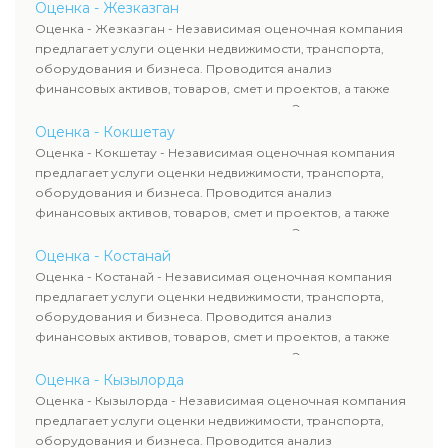
определяют рыночную стоимость имущества и
Оценка - Жезказган
рассчитывают ущерб. Все отчеты соответствуют
Оценка - Жезказган - Независимая оценочная компания
требованиям законодательства и используются для
предлагает услуги оценки недвижимости, транспорта,
сделок, кредитования и судебных процессов.
оборудования и бизнеса. Проводится анализ
финансовых активов, товаров, смет и проектов, а также
оценка животных и недропользования. Эксперты
определяют рыночную стоимость имущества и
Оценка - Кокшетау
рассчитывают ущерб. Все отчеты соответствуют
Оценка - Кокшетау - Независимая оценочная компания
требованиям законодательства и используются для
предлагает услуги оценки недвижимости, транспорта,
сделок, кредитования и судебных процессов.
оборудования и бизнеса. Проводится анализ
финансовых активов, товаров, смет и проектов, а также
оценка животных и недропользования. Эксперты
определяют рыночную стоимость имущества и
Оценка - Костанай
рассчитывают ущерб. Все отчеты соответствуют
Оценка - Костанай - Независимая оценочная компания
требованиям законодательства и используются для
предлагает услуги оценки недвижимости, транспорта,
сделок, кредитования и судебных процессов.
оборудования и бизнеса. Проводится анализ
финансовых активов, товаров, смет и проектов, а также
оценка животных и недропользования. Эксперты
определяют рыночную стоимость имущества и
Оценка - Кызылорда
рассчитывают ущерб. Все отчеты соответствуют
Оценка - Кызылорда - Независимая оценочная компания
требованиям законодательства и используются для
предлагает услуги оценки недвижимости, транспорта,
сделок, кредитования и судебных процессов.
оборудования и бизнеса. Проводится анализ