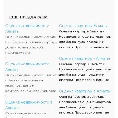
ЕЩЕ ПРЕДЛАГАЕМ
Оценка недвижимости
Оценка квартиры Алматы
Алматы
Оценка квартиры Алматы -
Независимая оценка квартиры
Оценка недвижимости Алматы -
для банка, суда, продажи и
Независимая оценка квартиры,
ипотеки. Профессиональные
дома и коммерческой
оценщики анализируют рынок
недвижимости.
и рассчитывают стоимость
Профессиональная оценочная
Оценка квартиры - Алматы
жилья с учетом всех
компания выполняет анализ
Оценка недвижимости -
Оценка квартиры - Алматы -
параметров. Оценка квартиры
рынка и рассчитывает
Алматы
Независимая оценка квартиры
помогает определить
стоимость объектов для
для банка, суда, продажи и
Оценка недвижимости - Алматы
справедливую цену и избежать
продажи, ипотеки, аренды и
ипотеки. Профессиональные
- Независимая оценка
рисков при сделках. Отчет
судебных споров. Оценка
оценщики анализируют рынок
квартиры, дома и
соответствует требованиям
недвижимости включает
и рассчитывают стоимость
коммерческой недвижимости.
Оценка квартиры в Алматы
законодательства и
современные методы и
жилья с учетом всех
Профессиональная оценочная
Оценка квартиры в Алматы -
используется в финансовых и
гарантирует объективные
параметров. Оценка квартиры
компания выполняет анализ
Оценка недвижимости в
Независимая оценка квартиры
юридических процессах.
результаты. Отчеты
помогает определить
рынка и рассчитывает
для банка, суда, продажи и
Алматы
используются для банков,
справедливую цену и избежать
стоимость объектов для
ипотеки. Профессиональные
Оценка недвижимости в
судов и страховых компаний по
рисков при сделках. Отчет
продажи, ипотеки, аренды и
оценщики анализируют рынок