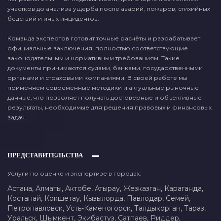
участков до анализа ущерба после аварий, пожаров, стихийных
бедствий и иных инцидентов.
Команда экспертов готовит точные расчёты и разрабатывает
официальные заключения, полностью соответствующие
законодательным и нормативным требованиям. Такие
документы принимаются судами, банками, государственными
органами и страховыми компаниями. В своей работе мы
применяем современные методики и актуальные рыночные
данные, что позволяет получать достоверные и объективные
результаты, необходимые для решения правовых и финансовых
задач.
ПРЕДСТАВИТЕЛЬСТВА
Услуги по оценке и экспертизе в городах:
Астана,
Алматы,
Актобе,
Атырау,
Жезказган,
Караганда,
Костанай,
Кокшетау,
Кызылорда,
Павлодар,
Семей,
Петропавловск,
Усть-Каменогорск,
Талдыкорган,
Тараз,
Уральск,
Шымкент,
Экибастуз,
Сатпаев,
Риддер,