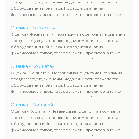
требованиям законодательства и используются для
предлагает услуги оценки недвижимости, транспорта,
сделок, кредитования и судебных процессов.
оборудования и бизнеса. Проводится анализ
финансовых активов, товаров, смет и проектов, а также
оценка животных и недропользования. Эксперты
определяют рыночную стоимость имущества и
Оценка - Жезказган
рассчитывают ущерб. Все отчеты соответствуют
Оценка - Жезказган - Независимая оценочная компания
требованиям законодательства и используются для
предлагает услуги оценки недвижимости, транспорта,
сделок, кредитования и судебных процессов.
оборудования и бизнеса. Проводится анализ
финансовых активов, товаров, смет и проектов, а также
оценка животных и недропользования. Эксперты
определяют рыночную стоимость имущества и
Оценка - Кокшетау
рассчитывают ущерб. Все отчеты соответствуют
Оценка - Кокшетау - Независимая оценочная компания
требованиям законодательства и используются для
предлагает услуги оценки недвижимости, транспорта,
сделок, кредитования и судебных процессов.
оборудования и бизнеса. Проводится анализ
финансовых активов, товаров, смет и проектов, а также
оценка животных и недропользования. Эксперты
определяют рыночную стоимость имущества и
Оценка - Костанай
рассчитывают ущерб. Все отчеты соответствуют
Оценка - Костанай - Независимая оценочная компания
требованиям законодательства и используются для
предлагает услуги оценки недвижимости, транспорта,
сделок, кредитования и судебных процессов.
оборудования и бизнеса. Проводится анализ
финансовых активов, товаров, смет и проектов, а также
оценка животных и недропользования. Эксперты