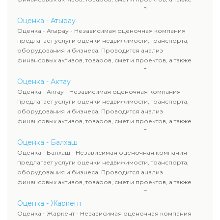
оценка животных и недропользования. Эксперты
определяют рыночную стоимость имущества и
Оценка - Атырау
рассчитывают ущерб. Все отчеты соответствуют
Оценка - Атырау - Независимая оценочная компания
требованиям законодательства и используются для
предлагает услуги оценки недвижимости, транспорта,
сделок, кредитования и судебных процессов.
оборудования и бизнеса. Проводится анализ
финансовых активов, товаров, смет и проектов, а также
оценка животных и недропользования. Эксперты
определяют рыночную стоимость имущества и
Оценка - Актау
рассчитывают ущерб. Все отчеты соответствуют
Оценка - Актау - Независимая оценочная компания
требованиям законодательства и используются для
предлагает услуги оценки недвижимости, транспорта,
сделок, кредитования и судебных процессов.
оборудования и бизнеса. Проводится анализ
финансовых активов, товаров, смет и проектов, а также
оценка животных и недропользования. Эксперты
определяют рыночную стоимость имущества и
Оценка - Балхаш
рассчитывают ущерб. Все отчеты соответствуют
Оценка - Балхаш - Независимая оценочная компания
требованиям законодательства и используются для
предлагает услуги оценки недвижимости, транспорта,
сделок, кредитования и судебных процессов.
оборудования и бизнеса. Проводится анализ
финансовых активов, товаров, смет и проектов, а также
оценка животных и недропользования. Эксперты
определяют рыночную стоимость имущества и
Оценка - Жаркент
рассчитывают ущерб. Все отчеты соответствуют
Оценка - Жаркент - Независимая оценочная компания