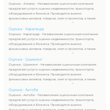
рассчитывают ущерб. Все отчеты соответствуют
Оценка - Алматы - Независимая оценочная компания
требованиям законодательства и используются для
предлагает услуги оценки недвижимости, транспорта,
сделок, кредитования и судебных процессов.
оборудования и бизнеса. Проводится анализ
финансовых активов, товаров, смет и проектов, а также
оценка животных и недропользования. Эксперты
определяют рыночную стоимость имущества и
Оценка - Караганда
рассчитывают ущерб. Все отчеты соответствуют
Оценка - Караганда - Независимая оценочная компания
требованиям законодательства и используются для
предлагает услуги оценки недвижимости, транспорта,
сделок, кредитования и судебных процессов.
оборудования и бизнеса. Проводится анализ
финансовых активов, товаров, смет и проектов, а также
оценка животных и недропользования. Эксперты
определяют рыночную стоимость имущества и
Оценка - Шымкент
рассчитывают ущерб. Все отчеты соответствуют
Оценка - Шымкент - Независимая оценочная компания
требованиям законодательства и используются для
предлагает услуги оценки недвижимости, транспорта,
сделок, кредитования и судебных процессов.
оборудования и бизнеса. Проводится анализ
финансовых активов, товаров, смет и проектов, а также
оценка животных и недропользования. Эксперты
определяют рыночную стоимость имущества и
Оценка - Актобе
рассчитывают ущерб. Все отчеты соответствуют
Оценка - Актобе - Независимая оценочная компания
требованиям законодательства и используются для
предлагает услуги оценки недвижимости, транспорта,
сделок, кредитования и судебных процессов.
оборудования и бизнеса. Проводится анализ
финансовых активов, товаров, смет и проектов, а также