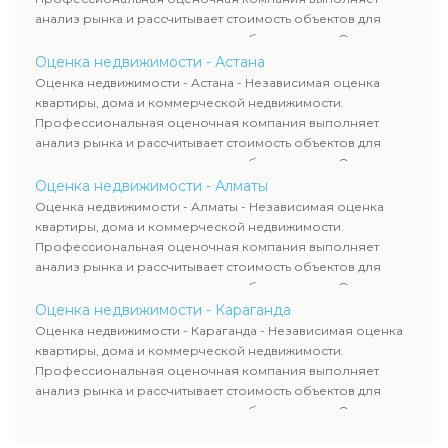
анализ рынка и рассчитывает стоимость объектов для
продажи, ипотеки, аренды и судебных споров. Оценка
недвижимости включает современные методы и
Оценка недвижимости - Астана
гарантирует объективные результаты. Отчеты
Оценка недвижимости - Астана - Независимая оценка
используются для банков, судов и страховых компаний по
квартиры, дома и коммерческой недвижимости.
всему Казахстану.
Профессиональная оценочная компания выполняет
анализ рынка и рассчитывает стоимость объектов для
продажи, ипотеки, аренды и судебных споров. Оценка
недвижимости включает современные методы и
Оценка недвижимости - Алматы
гарантирует объективные результаты. Отчеты
Оценка недвижимости - Алматы - Независимая оценка
используются для банков, судов и страховых компаний по
квартиры, дома и коммерческой недвижимости.
всему Казахстану.
Профессиональная оценочная компания выполняет
анализ рынка и рассчитывает стоимость объектов для
продажи, ипотеки, аренды и судебных споров. Оценка
недвижимости включает современные методы и
Оценка недвижимости - Караганда
гарантирует объективные результаты. Отчеты
Оценка недвижимости - Караганда - Независимая оценка
используются для банков, судов и страховых компаний по
квартиры, дома и коммерческой недвижимости.
всему Казахстану.
Профессиональная оценочная компания выполняет
анализ рынка и рассчитывает стоимость объектов для
продажи, ипотеки, аренды и судебных споров. Оценка
недвижимости включает современные методы и