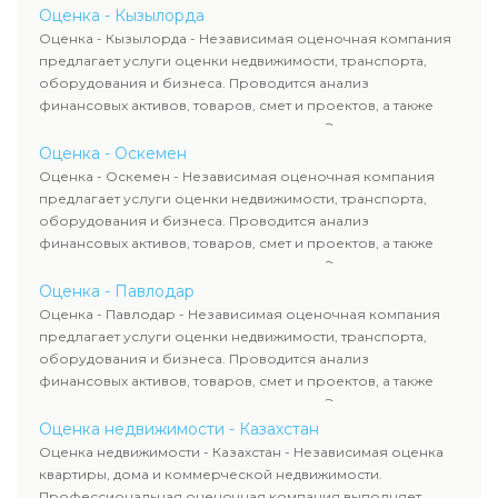
определяют рыночную стоимость имущества и
Оценка - Кызылорда
рассчитывают ущерб. Все отчеты соответствуют
Оценка - Кызылорда - Независимая оценочная компания
требованиям законодательства и используются для
предлагает услуги оценки недвижимости, транспорта,
сделок, кредитования и судебных процессов.
оборудования и бизнеса. Проводится анализ
финансовых активов, товаров, смет и проектов, а также
оценка животных и недропользования. Эксперты
определяют рыночную стоимость имущества и
Оценка - Оскемен
рассчитывают ущерб. Все отчеты соответствуют
Оценка - Оскемен - Независимая оценочная компания
требованиям законодательства и используются для
предлагает услуги оценки недвижимости, транспорта,
сделок, кредитования и судебных процессов.
оборудования и бизнеса. Проводится анализ
финансовых активов, товаров, смет и проектов, а также
оценка животных и недропользования. Эксперты
определяют рыночную стоимость имущества и
Оценка - Павлодар
рассчитывают ущерб. Все отчеты соответствуют
Оценка - Павлодар - Независимая оценочная компания
требованиям законодательства и используются для
предлагает услуги оценки недвижимости, транспорта,
сделок, кредитования и судебных процессов.
оборудования и бизнеса. Проводится анализ
финансовых активов, товаров, смет и проектов, а также
оценка животных и недропользования. Эксперты
определяют рыночную стоимость имущества и
Оценка недвижимости - Казахстан
рассчитывают ущерб. Все отчеты соответствуют
Оценка недвижимости - Казахстан - Независимая оценка
требованиям законодательства и используются для
квартиры, дома и коммерческой недвижимости.
сделок, кредитования и судебных процессов.
Профессиональная оценочная компания выполняет