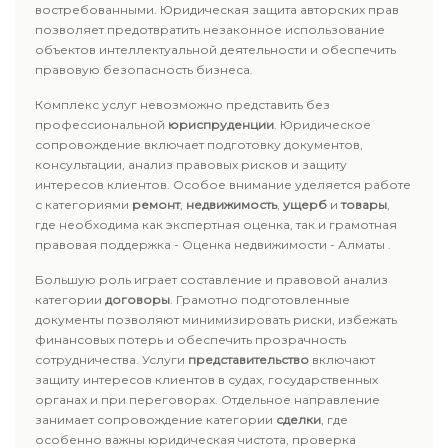
востребованными. Юридическая защита авторских прав
позволяет предотвратить незаконное использование
объектов интеллектуальной деятельности и обеспечить
правовую безопасность бизнеса.
Комплекс услуг невозможно представить без
профессиональной
юриспруденции
. Юридическое
сопровождение включает подготовку документов,
консультации, анализ правовых рисков и защиту
интересов клиентов. Особое внимание уделяется работе
с категориями
ремонт
,
недвижимость
,
ущерб
и
товары
,
где необходима как экспертная оценка, так и грамотная
правовая поддержка - Оценка недвижимости - Алматы .
Большую роль играет составление и правовой анализ
категории
договоры
. Грамотно подготовленные
документы позволяют минимизировать риски, избежать
финансовых потерь и обеспечить прозрачность
сотрудничества. Услуги
представительство
включают
защиту интересов клиентов в судах, государственных
органах и при переговорах. Отдельное направление
занимает сопровождение категории
сделки
, где
особенно важны юридическая чистота, проверка