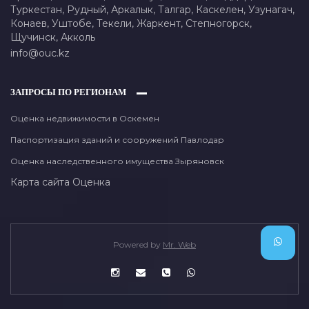
Туркестан,
Рудный,
Аркалык,
Талгар,
Каскелен,
Узунагач,
Конаев,
Уштобе,
Текели,
Жаркент,
Степногорск,
Щучинск,
Акколь
info@ouc.kz
ЗАПРОСЫ ПО РЕГИОНАМ
Оценка недвижимости в Оскемен
Паспортизация зданий и сооружений Павлодар
Оценка наследственного имущества Зыряновск
Карта сайта
Оценка
Powered by
Mr. Web