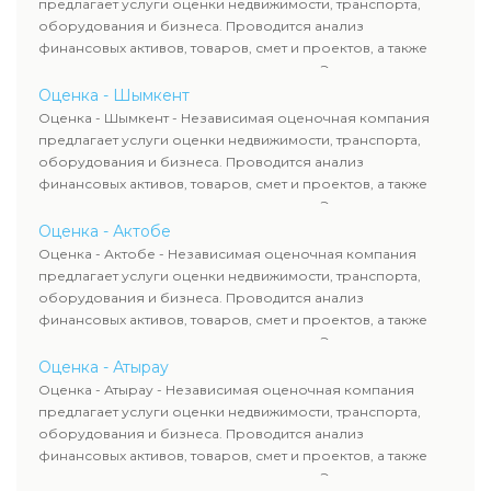
предлагает услуги оценки недвижимости, транспорта,
сделок, кредитования и судебных процессов.
оборудования и бизнеса. Проводится анализ
финансовых активов, товаров, смет и проектов, а также
оценка животных и недропользования. Эксперты
определяют рыночную стоимость имущества и
Оценка - Шымкент
рассчитывают ущерб. Все отчеты соответствуют
Оценка - Шымкент - Независимая оценочная компания
требованиям законодательства и используются для
предлагает услуги оценки недвижимости, транспорта,
сделок, кредитования и судебных процессов.
оборудования и бизнеса. Проводится анализ
финансовых активов, товаров, смет и проектов, а также
оценка животных и недропользования. Эксперты
определяют рыночную стоимость имущества и
Оценка - Актобе
рассчитывают ущерб. Все отчеты соответствуют
Оценка - Актобе - Независимая оценочная компания
требованиям законодательства и используются для
предлагает услуги оценки недвижимости, транспорта,
сделок, кредитования и судебных процессов.
оборудования и бизнеса. Проводится анализ
финансовых активов, товаров, смет и проектов, а также
оценка животных и недропользования. Эксперты
определяют рыночную стоимость имущества и
Оценка - Атырау
рассчитывают ущерб. Все отчеты соответствуют
Оценка - Атырау - Независимая оценочная компания
требованиям законодательства и используются для
предлагает услуги оценки недвижимости, транспорта,
сделок, кредитования и судебных процессов.
оборудования и бизнеса. Проводится анализ
финансовых активов, товаров, смет и проектов, а также
оценка животных и недропользования. Эксперты