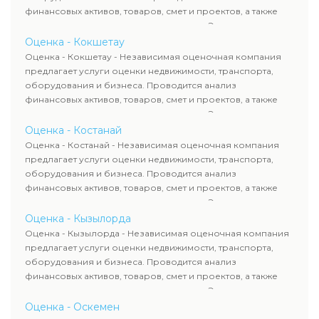
финансовых активов, товаров, смет и проектов, а также
оценка животных и недропользования. Эксперты
определяют рыночную стоимость имущества и
Оценка - Кокшетау
рассчитывают ущерб. Все отчеты соответствуют
Оценка - Кокшетау - Независимая оценочная компания
требованиям законодательства и используются для
предлагает услуги оценки недвижимости, транспорта,
сделок, кредитования и судебных процессов.
оборудования и бизнеса. Проводится анализ
финансовых активов, товаров, смет и проектов, а также
оценка животных и недропользования. Эксперты
определяют рыночную стоимость имущества и
Оценка - Костанай
рассчитывают ущерб. Все отчеты соответствуют
Оценка - Костанай - Независимая оценочная компания
требованиям законодательства и используются для
предлагает услуги оценки недвижимости, транспорта,
сделок, кредитования и судебных процессов.
оборудования и бизнеса. Проводится анализ
финансовых активов, товаров, смет и проектов, а также
оценка животных и недропользования. Эксперты
определяют рыночную стоимость имущества и
Оценка - Кызылорда
рассчитывают ущерб. Все отчеты соответствуют
Оценка - Кызылорда - Независимая оценочная компания
требованиям законодательства и используются для
предлагает услуги оценки недвижимости, транспорта,
сделок, кредитования и судебных процессов.
оборудования и бизнеса. Проводится анализ
финансовых активов, товаров, смет и проектов, а также
оценка животных и недропользования. Эксперты
определяют рыночную стоимость имущества и
Оценка - Оскемен
рассчитывают ущерб. Все отчеты соответствуют