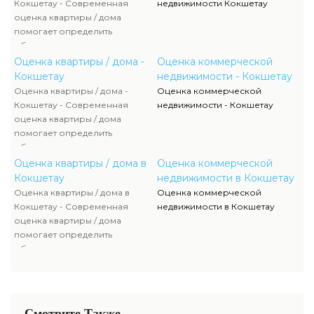
Кокшетау - Современная
недвижимости Кокшетау
оценка квартиры / дома
помогает определить
объективную стоимость
недвижимости с учетом
Оценка квартиры / дома -
Оценка коммерческой
рыночной ситуации и
Кокшетау
недвижимости - Кокшетау
технических характеристик
Оценка квартиры / дома -
Оценка коммерческой
объекта. Эксперты проводят
Кокшетау - Современная
недвижимости - Кокшетау
анализ направлений финансы,
оценка квартиры / дома
смета, товары и других
помогает определить
факторов, влияющих на
объективную стоимость
итоговую цену квартиры или
недвижимости с учетом
Оценка квартиры / дома в
Оценка коммерческой
дома. Профессиональный
рыночной ситуации и
Кокшетау
недвижимости в Кокшетау
подход обеспечивает
технических характеристик
Оценка квартиры / дома в
Оценка коммерческой
финансовую выгоду и
объекта. Эксперты проводят
Кокшетау - Современная
недвижимости в Кокшетау
безопасность сделки.
анализ направлений финансы,
оценка квартиры / дома
смета, товары и других
помогает определить
факторов, влияющих на
объективную стоимость
итоговую цену квартиры или
недвижимости с учетом
дома. Профессиональный
рыночной ситуации и
подход обеспечивает
технических характеристик
финансовую выгоду и
объекта. Эксперты проводят
Смотрите Также