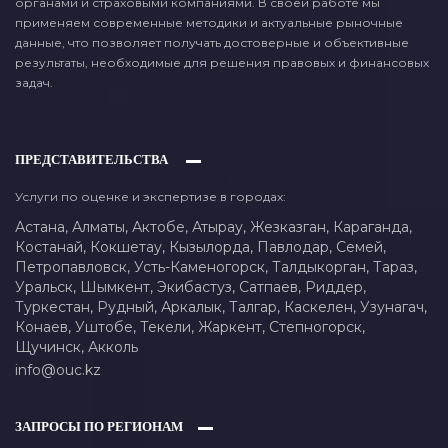
органами и страховыми компаниями. В своей работе мы
применяем современные методики и актуальные рыночные
данные, что позволяет получать достоверные и объективные
результаты, необходимые для решения правовых и финансовых
задач.
ПРЕДСТАВИТЕЛЬСТВА
Услуги по оценке и экспертизе в городах:
Астана,
Алматы,
Актобе,
Атырау,
Жезказган,
Караганда,
Костанай,
Кокшетау,
Кызылорда,
Павлодар,
Семей,
Петропавловск,
Усть-Каменогорск,
Талдыкорган,
Тараз,
Уральск,
Шымкент,
Экибастуз,
Сатпаев,
Риддер,
Туркестан,
Рудный,
Аркалык,
Талгар,
Каскелен,
Узунагач,
Конаев,
Уштобе,
Текели,
Жаркент,
Степногорск,
Щучинск,
Акколь
info@ouc.kz
ЗАПРОСЫ ПО РЕГИОНАМ