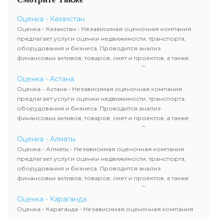
безопасность сделки.
анализ направлений финансы,
смета, товары и других
Оценка - Казахстан
факторов, влияющих на
Оценка - Казахстан - Независимая оценочная компания
итоговую цену квартиры или
предлагает услуги оценки недвижимости, транспорта,
дома. Профессиональный
оборудования и бизнеса. Проводится анализ
подход обеспечивает
финансовых активов, товаров, смет и проектов, а также
финансовую выгоду и
оценка животных и недропользования. Эксперты
безопасность сделки.
определяют рыночную стоимость имущества и
Оценка - Астана
рассчитывают ущерб. Все отчеты соответствуют
Оценка - Астана - Независимая оценочная компания
требованиям законодательства и используются для
предлагает услуги оценки недвижимости, транспорта,
сделок, кредитования и судебных процессов.
оборудования и бизнеса. Проводится анализ
финансовых активов, товаров, смет и проектов, а также
оценка животных и недропользования. Эксперты
определяют рыночную стоимость имущества и
Оценка - Алматы
рассчитывают ущерб. Все отчеты соответствуют
Оценка - Алматы - Независимая оценочная компания
требованиям законодательства и используются для
предлагает услуги оценки недвижимости, транспорта,
сделок, кредитования и судебных процессов.
оборудования и бизнеса. Проводится анализ
финансовых активов, товаров, смет и проектов, а также
оценка животных и недропользования. Эксперты
определяют рыночную стоимость имущества и
Оценка - Караганда
рассчитывают ущерб. Все отчеты соответствуют
Оценка - Караганда - Независимая оценочная компания
требованиям законодательства и используются для