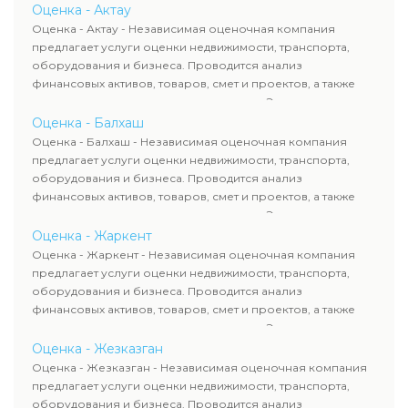
определяют рыночную стоимость имущества и
Оценка - Актау
рассчитывают ущерб. Все отчеты соответствуют
Оценка - Актау - Независимая оценочная компания
требованиям законодательства и используются для
предлагает услуги оценки недвижимости, транспорта,
сделок, кредитования и судебных процессов.
оборудования и бизнеса. Проводится анализ
финансовых активов, товаров, смет и проектов, а также
оценка животных и недропользования. Эксперты
определяют рыночную стоимость имущества и
Оценка - Балхаш
рассчитывают ущерб. Все отчеты соответствуют
Оценка - Балхаш - Независимая оценочная компания
требованиям законодательства и используются для
предлагает услуги оценки недвижимости, транспорта,
сделок, кредитования и судебных процессов.
оборудования и бизнеса. Проводится анализ
финансовых активов, товаров, смет и проектов, а также
оценка животных и недропользования. Эксперты
определяют рыночную стоимость имущества и
Оценка - Жаркент
рассчитывают ущерб. Все отчеты соответствуют
Оценка - Жаркент - Независимая оценочная компания
требованиям законодательства и используются для
предлагает услуги оценки недвижимости, транспорта,
сделок, кредитования и судебных процессов.
оборудования и бизнеса. Проводится анализ
финансовых активов, товаров, смет и проектов, а также
оценка животных и недропользования. Эксперты
определяют рыночную стоимость имущества и
Оценка - Жезказган
рассчитывают ущерб. Все отчеты соответствуют
Оценка - Жезказган - Независимая оценочная компания
требованиям законодательства и используются для
предлагает услуги оценки недвижимости, транспорта,
сделок, кредитования и судебных процессов.
оборудования и бизнеса. Проводится анализ