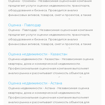
Оценка - Оскемен - Независимая оценочная компания
требованиям законодательства и используются для
предлагает услуги оценки недвижимости, транспорта,
сделок, кредитования и судебных процессов.
оборудования и бизнеса. Проводится анализ
финансовых активов, товаров, смет и проектов, а также
оценка животных и недропользования. Эксперты
определяют рыночную стоимость имущества и
Оценка - Павлодар
рассчитывают ущерб. Все отчеты соответствуют
Оценка - Павлодар - Независимая оценочная компания
требованиям законодательства и используются для
предлагает услуги оценки недвижимости, транспорта,
сделок, кредитования и судебных процессов.
оборудования и бизнеса. Проводится анализ
финансовых активов, товаров, смет и проектов, а также
оценка животных и недропользования. Эксперты
определяют рыночную стоимость имущества и
Оценка недвижимости - Казахстан
рассчитывают ущерб. Все отчеты соответствуют
Оценка недвижимости - Казахстан - Независимая оценка
требованиям законодательства и используются для
квартиры, дома и коммерческой недвижимости.
сделок, кредитования и судебных процессов.
Профессиональная оценочная компания выполняет
анализ рынка и рассчитывает стоимость объектов для
продажи, ипотеки, аренды и судебных споров. Оценка
недвижимости включает современные методы и
Оценка недвижимости - Астана
гарантирует объективные результаты. Отчеты
Оценка недвижимости - Астана - Независимая оценка
используются для банков, судов и страховых компаний по
квартиры, дома и коммерческой недвижимости.
всему Казахстану.
Профессиональная оценочная компания выполняет
анализ рынка и рассчитывает стоимость объектов для