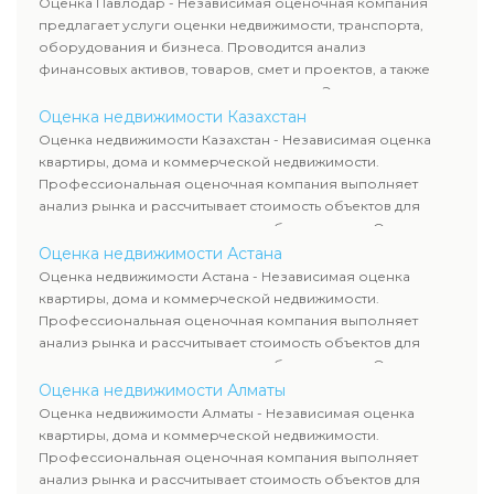
Оценка Павлодар - Независимая оценочная компания
требованиям законодательства и используются для
предлагает услуги оценки недвижимости, транспорта,
сделок, кредитования и судебных процессов.
оборудования и бизнеса. Проводится анализ
финансовых активов, товаров, смет и проектов, а также
оценка животных и недропользования. Эксперты
определяют рыночную стоимость имущества и
Оценка недвижимости Казахстан
рассчитывают ущерб. Все отчеты соответствуют
Оценка недвижимости Казахстан - Независимая оценка
требованиям законодательства и используются для
квартиры, дома и коммерческой недвижимости.
сделок, кредитования и судебных процессов.
Профессиональная оценочная компания выполняет
анализ рынка и рассчитывает стоимость объектов для
продажи, ипотеки, аренды и судебных споров. Оценка
недвижимости включает современные методы и
Оценка недвижимости Астана
гарантирует объективные результаты. Отчеты
Оценка недвижимости Астана - Независимая оценка
используются для банков, судов и страховых компаний по
квартиры, дома и коммерческой недвижимости.
всему Казахстану.
Профессиональная оценочная компания выполняет
анализ рынка и рассчитывает стоимость объектов для
продажи, ипотеки, аренды и судебных споров. Оценка
недвижимости включает современные методы и
Оценка недвижимости Алматы
гарантирует объективные результаты. Отчеты
Оценка недвижимости Алматы - Независимая оценка
используются для банков, судов и страховых компаний по
квартиры, дома и коммерческой недвижимости.
всему Казахстану.
Профессиональная оценочная компания выполняет
анализ рынка и рассчитывает стоимость объектов для