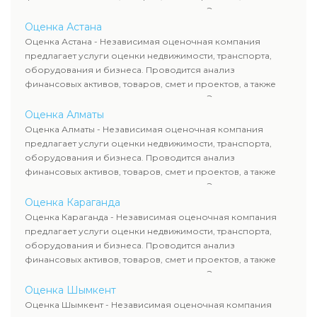
оценка животных и недропользования. Эксперты
определяют рыночную стоимость имущества и
Оценка Астана
рассчитывают ущерб. Все отчеты соответствуют
Оценка Астана - Независимая оценочная компания
требованиям законодательства и используются для
предлагает услуги оценки недвижимости, транспорта,
сделок, кредитования и судебных процессов.
оборудования и бизнеса. Проводится анализ
финансовых активов, товаров, смет и проектов, а также
оценка животных и недропользования. Эксперты
определяют рыночную стоимость имущества и
Оценка Алматы
рассчитывают ущерб. Все отчеты соответствуют
Оценка Алматы - Независимая оценочная компания
требованиям законодательства и используются для
предлагает услуги оценки недвижимости, транспорта,
сделок, кредитования и судебных процессов.
оборудования и бизнеса. Проводится анализ
финансовых активов, товаров, смет и проектов, а также
оценка животных и недропользования. Эксперты
определяют рыночную стоимость имущества и
Оценка Караганда
рассчитывают ущерб. Все отчеты соответствуют
Оценка Караганда - Независимая оценочная компания
требованиям законодательства и используются для
предлагает услуги оценки недвижимости, транспорта,
сделок, кредитования и судебных процессов.
оборудования и бизнеса. Проводится анализ
финансовых активов, товаров, смет и проектов, а также
оценка животных и недропользования. Эксперты
определяют рыночную стоимость имущества и
Оценка Шымкент
рассчитывают ущерб. Все отчеты соответствуют
Оценка Шымкент - Независимая оценочная компания
требованиям законодательства и используются для