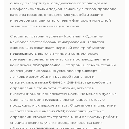
оценку, экспертизу и юридическое сопровождение.
Профессиональный подход к анализу активов, проверке
качества товаров, определению ущерба и защите
интересов становится ключевым фактором успешной
деятельности и минимизации рисков.
Споры по товарам и услугам Костанай - Одним из
наиболее востребованных направлений является
оценка
. Она охватывает широкий спектр объектов:
недвижимость
, включая жилые и коммерческие
помещения, земельные участки и производственные
комплексы;
оборудование
— от промышленной техники
до специализированных установок;
транспорт
—
легковые автомобили, грузовой транспорт и
спецтехника; а также
бизнес
и
финансы
, где требуется
определение стоимости компаний, активов и
инвестиционной привлекательности. Не менее актуальна
оценка категории
товары
, включая сырье, готовую
продукцию и складские запасы. Отдельное направление
— составление и анализ
смет
, позволяющих точно
определить стоимость строительных и ремонтных работ. В
специфических случаях проводится оценка таких
объектов, как
животные
, а также активов в сфере