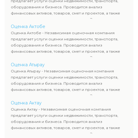
предлагает услуги оценки недвижимости, транспорта,
сделок, кредитования и судебных процессов.
оборудования и бизнеса. Проводится анализ
финансовых активов, товаров, смет и проектов, а также
оценка животных и недропользования. Эксперты
определяют рыночную стоимость имущества и
Оценка Актобе
рассчитывают ущерб. Все отчеты соответствуют
Оценка Актобе - Независимая оценочная компания
требованиям законодательства и используются для
предлагает услуги оценки недвижимости, транспорта,
сделок, кредитования и судебных процессов.
оборудования и бизнеса. Проводится анализ
финансовых активов, товаров, смет и проектов, а также
оценка животных и недропользования. Эксперты
определяют рыночную стоимость имущества и
Оценка Атырау
рассчитывают ущерб. Все отчеты соответствуют
Оценка Атырау - Независимая оценочная компания
требованиям законодательства и используются для
предлагает услуги оценки недвижимости, транспорта,
сделок, кредитования и судебных процессов.
оборудования и бизнеса. Проводится анализ
финансовых активов, товаров, смет и проектов, а также
оценка животных и недропользования. Эксперты
определяют рыночную стоимость имущества и
Оценка Актау
рассчитывают ущерб. Все отчеты соответствуют
Оценка Актау - Независимая оценочная компания
требованиям законодательства и используются для
предлагает услуги оценки недвижимости, транспорта,
сделок, кредитования и судебных процессов.
оборудования и бизнеса. Проводится анализ
финансовых активов, товаров, смет и проектов, а также
оценка животных и недропользования. Эксперты