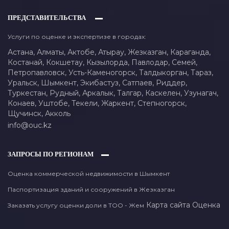
ПРЕДСТАВИТЕЛЬСТВА
Услуги по оценке и экспертизе в городах:
Астана,
Алматы,
Актобе,
Атырау,
Жезказган,
Караганда,
Костанай,
Кокшетау,
Кызылорда,
Павлодар,
Семей,
Петропавловск,
Усть-Каменогорск,
Талдыкорган,
Тараз,
Уральск,
Шымкент,
Экибастуз,
Сатпаев,
Риддер,
Туркестан,
Рудный,
Аркалык,
Талгар,
Каскелен,
Узунагач,
Конаев,
Уштобе,
Текели,
Жаркент,
Степногорск,
Щучинск,
Акколь
info@ouc.kz
ЗАПРОСЫ ПО РЕГИОНАМ
Оценка коммерческой недвижимости в Шымкент
Паспортизация зданий и сооружений в Жезказган
Карта сайта
Оценка
Заказать услугу оценки доли в ТОО - Жем