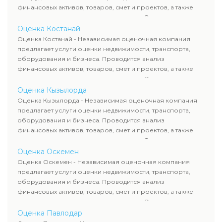
финансовых активов, товаров, смет и проектов, а также
оценка животных и недропользования. Эксперты
определяют рыночную стоимость имущества и
Оценка Костанай
рассчитывают ущерб. Все отчеты соответствуют
Оценка Костанай - Независимая оценочная компания
требованиям законодательства и используются для
предлагает услуги оценки недвижимости, транспорта,
сделок, кредитования и судебных процессов.
оборудования и бизнеса. Проводится анализ
финансовых активов, товаров, смет и проектов, а также
оценка животных и недропользования. Эксперты
определяют рыночную стоимость имущества и
Оценка Кызылорда
рассчитывают ущерб. Все отчеты соответствуют
Оценка Кызылорда - Независимая оценочная компания
требованиям законодательства и используются для
предлагает услуги оценки недвижимости, транспорта,
сделок, кредитования и судебных процессов.
оборудования и бизнеса. Проводится анализ
финансовых активов, товаров, смет и проектов, а также
оценка животных и недропользования. Эксперты
определяют рыночную стоимость имущества и
Оценка Оскемен
рассчитывают ущерб. Все отчеты соответствуют
Оценка Оскемен - Независимая оценочная компания
требованиям законодательства и используются для
предлагает услуги оценки недвижимости, транспорта,
сделок, кредитования и судебных процессов.
оборудования и бизнеса. Проводится анализ
финансовых активов, товаров, смет и проектов, а также
оценка животных и недропользования. Эксперты
определяют рыночную стоимость имущества и
Оценка Павлодар
рассчитывают ущерб. Все отчеты соответствуют