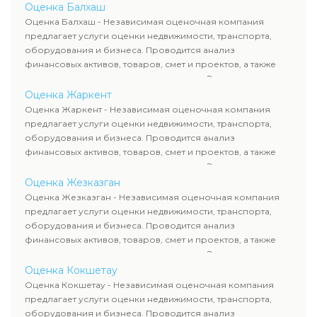
определяют рыночную стоимость имущества и
Оценка Балхаш
рассчитывают ущерб. Все отчеты соответствуют
Оценка Балхаш - Независимая оценочная компания
требованиям законодательства и используются для
предлагает услуги оценки недвижимости, транспорта,
сделок, кредитования и судебных процессов.
оборудования и бизнеса. Проводится анализ
финансовых активов, товаров, смет и проектов, а также
оценка животных и недропользования. Эксперты
определяют рыночную стоимость имущества и
Оценка Жаркент
рассчитывают ущерб. Все отчеты соответствуют
Оценка Жаркент - Независимая оценочная компания
требованиям законодательства и используются для
предлагает услуги оценки недвижимости, транспорта,
сделок, кредитования и судебных процессов.
оборудования и бизнеса. Проводится анализ
финансовых активов, товаров, смет и проектов, а также
оценка животных и недропользования. Эксперты
определяют рыночную стоимость имущества и
Оценка Жезказган
рассчитывают ущерб. Все отчеты соответствуют
Оценка Жезказган - Независимая оценочная компания
требованиям законодательства и используются для
предлагает услуги оценки недвижимости, транспорта,
сделок, кредитования и судебных процессов.
оборудования и бизнеса. Проводится анализ
финансовых активов, товаров, смет и проектов, а также
оценка животных и недропользования. Эксперты
определяют рыночную стоимость имущества и
Оценка Кокшетау
рассчитывают ущерб. Все отчеты соответствуют
Оценка Кокшетау - Независимая оценочная компания
требованиям законодательства и используются для
предлагает услуги оценки недвижимости, транспорта,
сделок, кредитования и судебных процессов.
оборудования и бизнеса. Проводится анализ