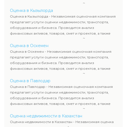
оценка животных и недропользования. Эксперты
определяют рыночную стоимость имущества и
Оценка в Кызылорда
рассчитывают ущерб. Все отчеты соответствуют
Оценка в Кызылорда - Независимая оценочная компания
требованиям законодательства и используются для
предлагает услуги оценки недвижимости, транспорта,
сделок, кредитования и судебных процессов.
оборудования и бизнеса. Проводится анализ
финансовых активов, товаров, смет и проектов, а также
оценка животных и недропользования. Эксперты
определяют рыночную стоимость имущества и
Оценка в Оскемен
рассчитывают ущерб. Все отчеты соответствуют
Оценка в Оскемен - Независимая оценочная компания
требованиям законодательства и используются для
предлагает услуги оценки недвижимости, транспорта,
сделок, кредитования и судебных процессов.
оборудования и бизнеса. Проводится анализ
финансовых активов, товаров, смет и проектов, а также
оценка животных и недропользования. Эксперты
определяют рыночную стоимость имущества и
Оценка в Павлодар
рассчитывают ущерб. Все отчеты соответствуют
Оценка в Павлодар - Независимая оценочная компания
требованиям законодательства и используются для
предлагает услуги оценки недвижимости, транспорта,
сделок, кредитования и судебных процессов.
оборудования и бизнеса. Проводится анализ
финансовых активов, товаров, смет и проектов, а также
оценка животных и недропользования. Эксперты
определяют рыночную стоимость имущества и
Оценка недвижимости в Казахстан
рассчитывают ущерб. Все отчеты соответствуют
Оценка недвижимости в Казахстан - Независимая оценка
требованиям законодательства и используются для