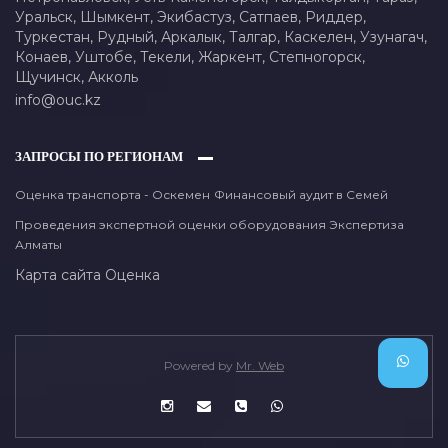
Уральск,
Шымкент,
Экибастуз,
Сатпаев,
Риддер,
Туркестан,
Рудный,
Аркалык,
Талгар,
Каскелен,
Узунагач,
Конаев,
Уштобе,
Текели,
Жаркент,
Степногорск,
Щучинск,
Акколь
info@ouc.kz
ЗАПРОСЫ ПО РЕГИОНАМ
Оценка транспорта - Оскемен
Финансовый аудит в Семей
Проведения экспертной оценки оборудования Экспертиза
Алматы
Карта сайта
Оценка
Powered by
Mr. Web