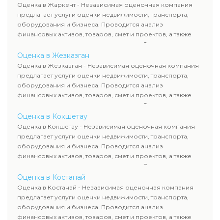
рассчитывают ущерб. Все отчеты соответствуют
Оценка в Жаркент - Независимая оценочная компания
требованиям законодательства и используются для
предлагает услуги оценки недвижимости, транспорта,
сделок, кредитования и судебных процессов.
оборудования и бизнеса. Проводится анализ
финансовых активов, товаров, смет и проектов, а также
оценка животных и недропользования. Эксперты
определяют рыночную стоимость имущества и
Оценка в Жезказган
рассчитывают ущерб. Все отчеты соответствуют
Оценка в Жезказган - Независимая оценочная компания
требованиям законодательства и используются для
предлагает услуги оценки недвижимости, транспорта,
сделок, кредитования и судебных процессов.
оборудования и бизнеса. Проводится анализ
финансовых активов, товаров, смет и проектов, а также
оценка животных и недропользования. Эксперты
определяют рыночную стоимость имущества и
Оценка в Кокшетау
рассчитывают ущерб. Все отчеты соответствуют
Оценка в Кокшетау - Независимая оценочная компания
требованиям законодательства и используются для
предлагает услуги оценки недвижимости, транспорта,
сделок, кредитования и судебных процессов.
оборудования и бизнеса. Проводится анализ
финансовых активов, товаров, смет и проектов, а также
оценка животных и недропользования. Эксперты
определяют рыночную стоимость имущества и
Оценка в Костанай
рассчитывают ущерб. Все отчеты соответствуют
Оценка в Костанай - Независимая оценочная компания
требованиям законодательства и используются для
предлагает услуги оценки недвижимости, транспорта,
сделок, кредитования и судебных процессов.
оборудования и бизнеса. Проводится анализ
финансовых активов, товаров, смет и проектов, а также