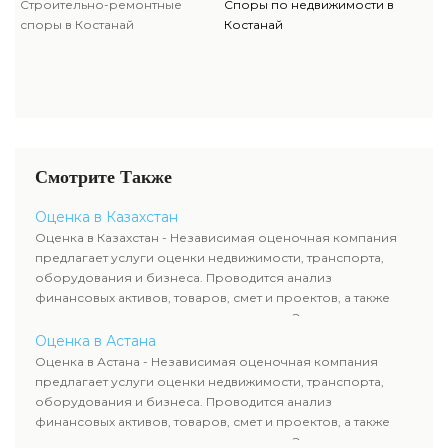
Строительно-ремонтные
Споры по недвижимости в
споры в Костанай
Костанай
Смотрите Также
Оценка в Казахстан
Оценка в Казахстан - Независимая оценочная компания
предлагает услуги оценки недвижимости, транспорта,
оборудования и бизнеса. Проводится анализ
финансовых активов, товаров, смет и проектов, а также
оценка животных и недропользования. Эксперты
определяют рыночную стоимость имущества и
Оценка в Астана
рассчитывают ущерб. Все отчеты соответствуют
Оценка в Астана - Независимая оценочная компания
требованиям законодательства и используются для
предлагает услуги оценки недвижимости, транспорта,
сделок, кредитования и судебных процессов.
оборудования и бизнеса. Проводится анализ
финансовых активов, товаров, смет и проектов, а также
оценка животных и недропользования. Эксперты