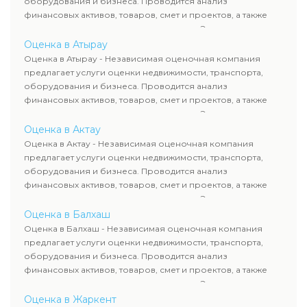
оборудования и бизнеса. Проводится анализ
финансовых активов, товаров, смет и проектов, а также
оценка животных и недропользования. Эксперты
определяют рыночную стоимость имущества и
Оценка в Атырау
рассчитывают ущерб. Все отчеты соответствуют
Оценка в Атырау - Независимая оценочная компания
требованиям законодательства и используются для
предлагает услуги оценки недвижимости, транспорта,
сделок, кредитования и судебных процессов.
оборудования и бизнеса. Проводится анализ
финансовых активов, товаров, смет и проектов, а также
оценка животных и недропользования. Эксперты
определяют рыночную стоимость имущества и
Оценка в Актау
рассчитывают ущерб. Все отчеты соответствуют
Оценка в Актау - Независимая оценочная компания
требованиям законодательства и используются для
предлагает услуги оценки недвижимости, транспорта,
сделок, кредитования и судебных процессов.
оборудования и бизнеса. Проводится анализ
финансовых активов, товаров, смет и проектов, а также
оценка животных и недропользования. Эксперты
определяют рыночную стоимость имущества и
Оценка в Балхаш
рассчитывают ущерб. Все отчеты соответствуют
Оценка в Балхаш - Независимая оценочная компания
требованиям законодательства и используются для
предлагает услуги оценки недвижимости, транспорта,
сделок, кредитования и судебных процессов.
оборудования и бизнеса. Проводится анализ
финансовых активов, товаров, смет и проектов, а также
оценка животных и недропользования. Эксперты
определяют рыночную стоимость имущества и
Оценка в Жаркент