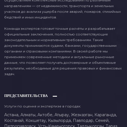
осуществляем комплексные исследования по различным
направлениям — от недвижимости, транспорта и земельных
участков до анализа ущерба после аварий, пожаров, стихийных
бедствий и иных инцидентов.
Команда экспертов готовит точные расчёты и разрабатывает
официальные заключения, полностью соответствующие
законодательным и нормативным требованиям. Такие
документы принимаются судами, банками, государственными
органами и страховыми компаниями. В своей работе мы
применяем современные методики и актуальные рыночные
данные, что позволяет получать достоверные и объективные
результаты, необходимые для решения правовых и финансовых
задач.
ПРЕДСТАВИТЕЛЬСТВА
Услуги по оценке и экспертизе в городах:
Астана,
Алматы,
Актобе,
Атырау,
Жезказган,
Караганда,
Костанай,
Кокшетау,
Кызылорда,
Павлодар,
Семей,
Петропавловск,
Усть-Каменогорск,
Талдыкорган,
Тараз,