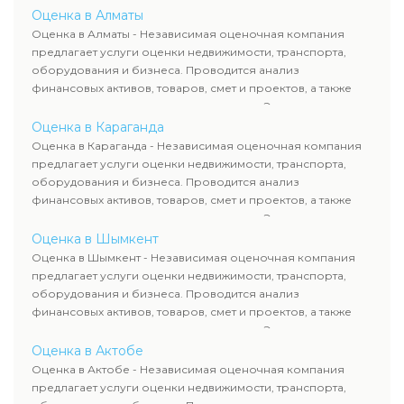
определяют рыночную стоимость имущества и
Оценка в Алматы
рассчитывают ущерб. Все отчеты соответствуют
Оценка в Алматы - Независимая оценочная компания
требованиям законодательства и используются для
предлагает услуги оценки недвижимости, транспорта,
сделок, кредитования и судебных процессов.
оборудования и бизнеса. Проводится анализ
финансовых активов, товаров, смет и проектов, а также
оценка животных и недропользования. Эксперты
определяют рыночную стоимость имущества и
Оценка в Караганда
рассчитывают ущерб. Все отчеты соответствуют
Оценка в Караганда - Независимая оценочная компания
требованиям законодательства и используются для
предлагает услуги оценки недвижимости, транспорта,
сделок, кредитования и судебных процессов.
оборудования и бизнеса. Проводится анализ
финансовых активов, товаров, смет и проектов, а также
оценка животных и недропользования. Эксперты
определяют рыночную стоимость имущества и
Оценка в Шымкент
рассчитывают ущерб. Все отчеты соответствуют
Оценка в Шымкент - Независимая оценочная компания
требованиям законодательства и используются для
предлагает услуги оценки недвижимости, транспорта,
сделок, кредитования и судебных процессов.
оборудования и бизнеса. Проводится анализ
финансовых активов, товаров, смет и проектов, а также
оценка животных и недропользования. Эксперты
определяют рыночную стоимость имущества и
Оценка в Актобе
рассчитывают ущерб. Все отчеты соответствуют
Оценка в Актобе - Независимая оценочная компания
требованиям законодательства и используются для
предлагает услуги оценки недвижимости, транспорта,
сделок, кредитования и судебных процессов.