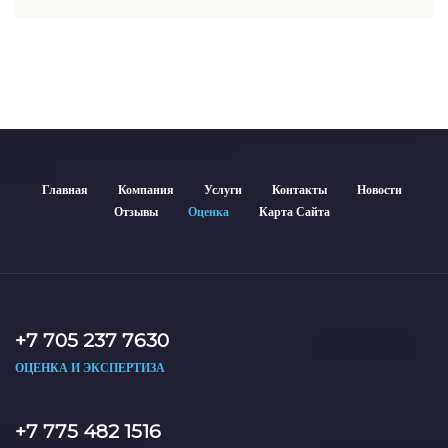
недвижимости включает современные методы и
гарантирует объективные результаты. Отчеты
используются для банков, судов и страховых компаний по
всему Казахстану.
Главная
Компания
Услуги
Контакты
Новости
Отзывы
Оценка
Карта Сайта
+7 705 237 7630
ОЦЕНКА И ЭКСПЕРТИЗА
+7 775 482 1516