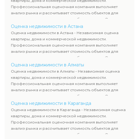
квартиры, дома и коммерческой недвижимости.
сделок, кредитования и судебных процессов.
Профессиональная оценочная компания выполняет
анализ рынка и рассчитывает стоимость объектов для
продажи, ипотеки, аренды и судебных споров. Оценка
недвижимости включает современные методы и
Оценка недвижимости в Астана
гарантирует объективные результаты. Отчеты
Оценка недвижимости в Астана - Независимая оценка
используются для банков, судов и страховых компаний по
квартиры, дома и коммерческой недвижимости.
всему Казахстану.
Профессиональная оценочная компания выполняет
анализ рынка и рассчитывает стоимость объектов для
продажи, ипотеки, аренды и судебных споров. Оценка
недвижимости включает современные методы и
Оценка недвижимости в Алматы
гарантирует объективные результаты. Отчеты
Оценка недвижимости в Алматы - Независимая оценка
используются для банков, судов и страховых компаний по
квартиры, дома и коммерческой недвижимости.
всему Казахстану.
Профессиональная оценочная компания выполняет
анализ рынка и рассчитывает стоимость объектов для
продажи, ипотеки, аренды и судебных споров. Оценка
недвижимости включает современные методы и
Оценка недвижимости в Караганда
гарантирует объективные результаты. Отчеты
Оценка недвижимости в Караганда - Независимая оценка
используются для банков, судов и страховых компаний по
квартиры, дома и коммерческой недвижимости.
всему Казахстану.
Профессиональная оценочная компания выполняет
анализ рынка и рассчитывает стоимость объектов для
продажи, ипотеки, аренды и судебных споров. Оценка