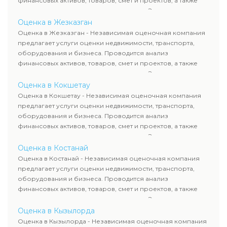
финансовых активов, товаров, смет и проектов, а также
оценка животных и недропользования. Эксперты
определяют рыночную стоимость имущества и
Оценка в Жезказган
рассчитывают ущерб. Все отчеты соответствуют
Оценка в Жезказган - Независимая оценочная компания
требованиям законодательства и используются для
предлагает услуги оценки недвижимости, транспорта,
сделок, кредитования и судебных процессов.
оборудования и бизнеса. Проводится анализ
финансовых активов, товаров, смет и проектов, а также
оценка животных и недропользования. Эксперты
определяют рыночную стоимость имущества и
Оценка в Кокшетау
рассчитывают ущерб. Все отчеты соответствуют
Оценка в Кокшетау - Независимая оценочная компания
требованиям законодательства и используются для
предлагает услуги оценки недвижимости, транспорта,
сделок, кредитования и судебных процессов.
оборудования и бизнеса. Проводится анализ
финансовых активов, товаров, смет и проектов, а также
оценка животных и недропользования. Эксперты
определяют рыночную стоимость имущества и
Оценка в Костанай
рассчитывают ущерб. Все отчеты соответствуют
Оценка в Костанай - Независимая оценочная компания
требованиям законодательства и используются для
предлагает услуги оценки недвижимости, транспорта,
сделок, кредитования и судебных процессов.
оборудования и бизнеса. Проводится анализ
финансовых активов, товаров, смет и проектов, а также
оценка животных и недропользования. Эксперты
определяют рыночную стоимость имущества и
Оценка в Кызылорда
рассчитывают ущерб. Все отчеты соответствуют
Оценка в Кызылорда - Независимая оценочная компания