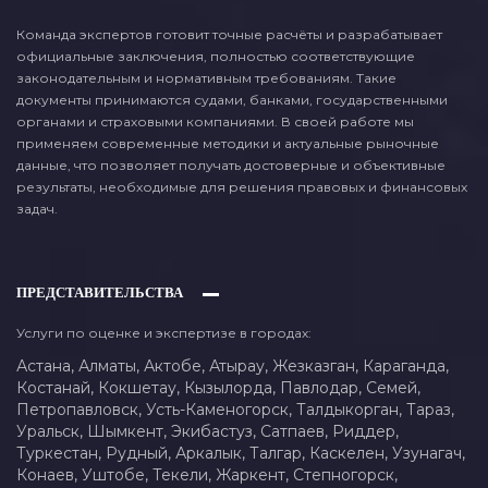
Команда экспертов готовит точные расчёты и разрабатывает
официальные заключения, полностью соответствующие
законодательным и нормативным требованиям. Такие
документы принимаются судами, банками, государственными
органами и страховыми компаниями. В своей работе мы
применяем современные методики и актуальные рыночные
данные, что позволяет получать достоверные и объективные
результаты, необходимые для решения правовых и финансовых
задач.
ПРЕДСТАВИТЕЛЬСТВА
Услуги по оценке и экспертизе в городах:
Астана,
Алматы,
Актобе,
Атырау,
Жезказган,
Караганда,
Костанай,
Кокшетау,
Кызылорда,
Павлодар,
Семей,
Петропавловск,
Усть-Каменогорск,
Талдыкорган,
Тараз,
Уральск,
Шымкент,
Экибастуз,
Сатпаев,
Риддер,
Туркестан,
Рудный,
Аркалык,
Талгар,
Каскелен,
Узунагач,
Конаев,
Уштобе,
Текели,
Жаркент,
Степногорск,