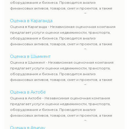
сделок, кредитования и судебных процессов.
оборудования и бизнеса. Проводится анализ
финансовых активов, товаров, смет и проектов, а также
оценка животных и недропользования. Эксперты
определяют рыночную стоимость имущества и
Оценка в Караганда
рассчитывают ущерб. Все отчеты соответствуют
Оценка в Караганда - Независимая оценочная компания
требованиям законодательства и используются для
предлагает услуги оценки недвижимости, транспорта,
сделок, кредитования и судебных процессов.
оборудования и бизнеса. Проводится анализ
финансовых активов, товаров, смет и проектов, а также
оценка животных и недропользования. Эксперты
определяют рыночную стоимость имущества и
Оценка в Шымкент
рассчитывают ущерб. Все отчеты соответствуют
Оценка в Шымкент - Независимая оценочная компания
требованиям законодательства и используются для
предлагает услуги оценки недвижимости, транспорта,
сделок, кредитования и судебных процессов.
оборудования и бизнеса. Проводится анализ
финансовых активов, товаров, смет и проектов, а также
оценка животных и недропользования. Эксперты
определяют рыночную стоимость имущества и
Оценка в Актобе
рассчитывают ущерб. Все отчеты соответствуют
Оценка в Актобе - Независимая оценочная компания
требованиям законодательства и используются для
предлагает услуги оценки недвижимости, транспорта,
сделок, кредитования и судебных процессов.
оборудования и бизнеса. Проводится анализ
финансовых активов, товаров, смет и проектов, а также
оценка животных и недропользования. Эксперты
определяют рыночную стоимость имущества и
Оценка в Атырау