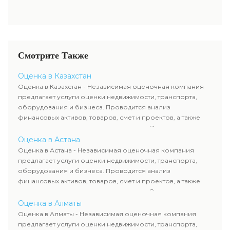
Смотрите Также
Оценка в Казахстан
Оценка в Казахстан - Независимая оценочная компания
предлагает услуги оценки недвижимости, транспорта,
оборудования и бизнеса. Проводится анализ
финансовых активов, товаров, смет и проектов, а также
оценка животных и недропользования. Эксперты
определяют рыночную стоимость имущества и
Оценка в Астана
рассчитывают ущерб. Все отчеты соответствуют
Оценка в Астана - Независимая оценочная компания
требованиям законодательства и используются для
предлагает услуги оценки недвижимости, транспорта,
сделок, кредитования и судебных процессов.
оборудования и бизнеса. Проводится анализ
финансовых активов, товаров, смет и проектов, а также
оценка животных и недропользования. Эксперты
определяют рыночную стоимость имущества и
Оценка в Алматы
рассчитывают ущерб. Все отчеты соответствуют
Оценка в Алматы - Независимая оценочная компания
требованиям законодательства и используются для
предлагает услуги оценки недвижимости, транспорта,