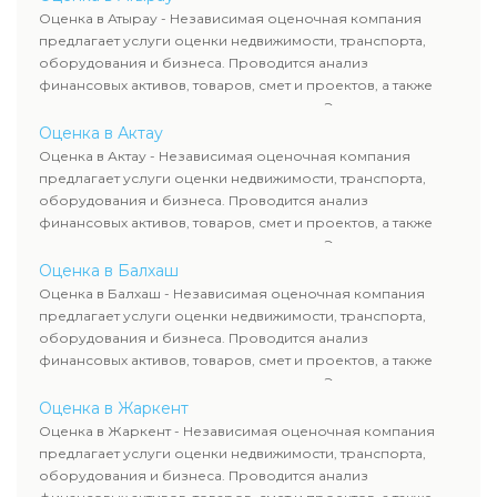
рассчитывают ущерб. Все отчеты соответствуют
Оценка в Атырау - Независимая оценочная компания
требованиям законодательства и используются для
предлагает услуги оценки недвижимости, транспорта,
сделок, кредитования и судебных процессов.
оборудования и бизнеса. Проводится анализ
финансовых активов, товаров, смет и проектов, а также
оценка животных и недропользования. Эксперты
определяют рыночную стоимость имущества и
Оценка в Актау
рассчитывают ущерб. Все отчеты соответствуют
Оценка в Актау - Независимая оценочная компания
требованиям законодательства и используются для
предлагает услуги оценки недвижимости, транспорта,
сделок, кредитования и судебных процессов.
оборудования и бизнеса. Проводится анализ
финансовых активов, товаров, смет и проектов, а также
оценка животных и недропользования. Эксперты
определяют рыночную стоимость имущества и
Оценка в Балхаш
рассчитывают ущерб. Все отчеты соответствуют
Оценка в Балхаш - Независимая оценочная компания
требованиям законодательства и используются для
предлагает услуги оценки недвижимости, транспорта,
сделок, кредитования и судебных процессов.
оборудования и бизнеса. Проводится анализ
финансовых активов, товаров, смет и проектов, а также
оценка животных и недропользования. Эксперты
определяют рыночную стоимость имущества и
Оценка в Жаркент
рассчитывают ущерб. Все отчеты соответствуют
Оценка в Жаркент - Независимая оценочная компания
требованиям законодательства и используются для
предлагает услуги оценки недвижимости, транспорта,
сделок, кредитования и судебных процессов.
оборудования и бизнеса. Проводится анализ