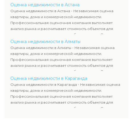
недвижимости включает современные методы и
Оценка недвижимости в Астана
гарантирует объективные результаты. Отчеты
Оценка недвижимости в Астана - Независимая оценка
используются для банков, судов и страховых компаний по
квартиры, дома и коммерческой недвижимости.
всему Казахстану.
Профессиональная оценочная компания выполняет
анализ рынка и рассчитывает стоимость объектов для
продажи, ипотеки, аренды и судебных споров. Оценка
недвижимости включает современные методы и
Оценка недвижимости в Алматы
гарантирует объективные результаты. Отчеты
Оценка недвижимости в Алматы - Независимая оценка
используются для банков, судов и страховых компаний по
квартиры, дома и коммерческой недвижимости.
всему Казахстану.
Профессиональная оценочная компания выполняет
анализ рынка и рассчитывает стоимость объектов для
продажи, ипотеки, аренды и судебных споров. Оценка
недвижимости включает современные методы и
Оценка недвижимости в Караганда
гарантирует объективные результаты. Отчеты
Оценка недвижимости в Караганда - Независимая оценка
используются для банков, судов и страховых компаний по
квартиры, дома и коммерческой недвижимости.
всему Казахстану.
Профессиональная оценочная компания выполняет
анализ рынка и рассчитывает стоимость объектов для
продажи, ипотеки, аренды и судебных споров. Оценка
недвижимости включает современные методы и
гарантирует объективные результаты. Отчеты
используются для банков, судов и страховых компаний по
всему Казахстану.