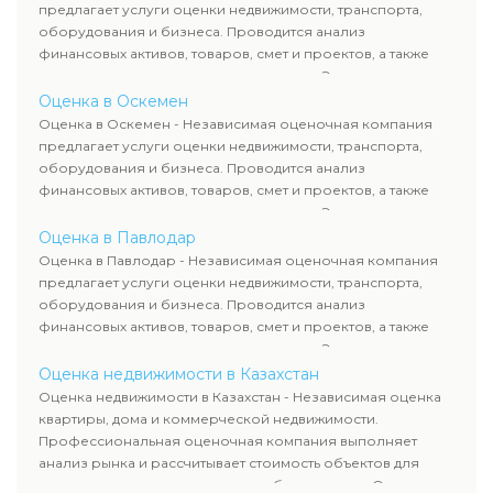
требованиям законодательства и используются для
предлагает услуги оценки недвижимости, транспорта,
сделок, кредитования и судебных процессов.
оборудования и бизнеса. Проводится анализ
финансовых активов, товаров, смет и проектов, а также
оценка животных и недропользования. Эксперты
определяют рыночную стоимость имущества и
Оценка в Оскемен
рассчитывают ущерб. Все отчеты соответствуют
Оценка в Оскемен - Независимая оценочная компания
требованиям законодательства и используются для
предлагает услуги оценки недвижимости, транспорта,
сделок, кредитования и судебных процессов.
оборудования и бизнеса. Проводится анализ
финансовых активов, товаров, смет и проектов, а также
оценка животных и недропользования. Эксперты
определяют рыночную стоимость имущества и
Оценка в Павлодар
рассчитывают ущерб. Все отчеты соответствуют
Оценка в Павлодар - Независимая оценочная компания
требованиям законодательства и используются для
предлагает услуги оценки недвижимости, транспорта,
сделок, кредитования и судебных процессов.
оборудования и бизнеса. Проводится анализ
финансовых активов, товаров, смет и проектов, а также
оценка животных и недропользования. Эксперты
определяют рыночную стоимость имущества и
Оценка недвижимости в Казахстан
рассчитывают ущерб. Все отчеты соответствуют
Оценка недвижимости в Казахстан - Независимая оценка
требованиям законодательства и используются для
квартиры, дома и коммерческой недвижимости.
сделок, кредитования и судебных процессов.
Профессиональная оценочная компания выполняет
анализ рынка и рассчитывает стоимость объектов для
продажи, ипотеки, аренды и судебных споров. Оценка