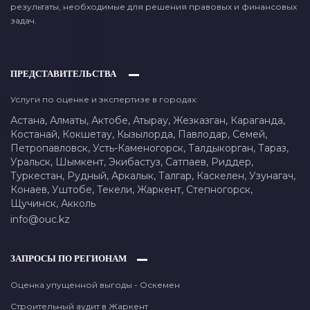
результаты, необходимые для решения правовых и финансовых
задач.
ПРЕДСТАВИТЕЛЬСТВА
Услуги по оценке и экспертизе в городах:
Астана,
Алматы,
Актобе,
Атырау,
Жезказган,
Караганда,
Костанай,
Кокшетау,
Кызылорда,
Павлодар,
Семей,
Петропавловск,
Усть-Каменогорск,
Талдыкорган,
Тараз,
Уральск,
Шымкент,
Экибастуз,
Сатпаев,
Риддер,
Туркестан,
Рудный,
Аркалык,
Талгар,
Каскелен,
Узунагач,
Конаев,
Уштобе,
Текели,
Жаркент,
Степногорск,
Щучинск,
Акколь
info@ouc.kz
ЗАПРОСЫ ПО РЕГИОНАМ
Оценка упущенной выгоды - Оскемен
Строительный аудит в Жаркент