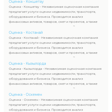
определяют рыночную стоимость имущества и
Оценка - Кокшетау
рассчитывают ущерб. Все отчеты соответствуют
Оценка - Кокшетау - Независимая оценочная компания
требованиям законодательства и используются для
предлагает услуги оценки недвижимости, транспорта,
сделок, кредитования и судебных процессов.
оборудования и бизнеса. Проводится анализ
финансовых активов, товаров, смет и проектов, а также
оценка животных и недропользования. Эксперты
определяют рыночную стоимость имущества и
Оценка - Костанай
рассчитывают ущерб. Все отчеты соответствуют
Оценка - Костанай - Независимая оценочная компания
требованиям законодательства и используются для
предлагает услуги оценки недвижимости, транспорта,
сделок, кредитования и судебных процессов.
оборудования и бизнеса. Проводится анализ
финансовых активов, товаров, смет и проектов, а также
оценка животных и недропользования. Эксперты
определяют рыночную стоимость имущества и
Оценка - Кызылорда
рассчитывают ущерб. Все отчеты соответствуют
Оценка - Кызылорда - Независимая оценочная компания
требованиям законодательства и используются для
предлагает услуги оценки недвижимости, транспорта,
сделок, кредитования и судебных процессов.
оборудования и бизнеса. Проводится анализ
финансовых активов, товаров, смет и проектов, а также
оценка животных и недропользования. Эксперты
определяют рыночную стоимость имущества и
Оценка - Оскемен
рассчитывают ущерб. Все отчеты соответствуют
Оценка - Оскемен - Независимая оценочная компания
требованиям законодательства и используются для
предлагает услуги оценки недвижимости, транспорта,
сделок, кредитования и судебных процессов.
оборудования и бизнеса. Проводится анализ