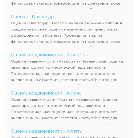
финансовых активов, товаров, смет и проектов, а также
оценка животных и недропользования. Эксперты
определяют рыночную стоимость имущества и
Оценка - Павлодар
рассчитывают ущерб. Все отчеты соответствуют
Оценка - Павлодар - Независимая оценочная компания
требованиям законодательства и используются для
предлагает услуги оценки недвижимости, транспорта,
сделок, кредитования и судебных процессов.
оборудования и бизнеса. Проводится анализ
финансовых активов, товаров, смет и проектов, а также
оценка животных и недропользования. Эксперты
определяют рыночную стоимость имущества и
Оценка недвижимости - Казахстан
рассчитывают ущерб. Все отчеты соответствуют
Оценка недвижимости - Казахстан - Независимая оценка
требованиям законодательства и используются для
квартиры, дома и коммерческой недвижимости.
сделок, кредитования и судебных процессов.
Профессиональная оценочная компания выполняет
анализ рынка и рассчитывает стоимость объектов для
продажи, ипотеки, аренды и судебных споров. Оценка
недвижимости включает современные методы и
Оценка недвижимости - Астана
гарантирует объективные результаты. Отчеты
Оценка недвижимости - Астана - Независимая оценка
используются для банков, судов и страховых компаний по
квартиры, дома и коммерческой недвижимости.
всему Казахстану.
Профессиональная оценочная компания выполняет
анализ рынка и рассчитывает стоимость объектов для
продажи, ипотеки, аренды и судебных споров. Оценка
недвижимости включает современные методы и
Оценка недвижимости - Алматы
гарантирует объективные результаты. Отчеты
Оценка недвижимости - Алматы - Независимая оценка