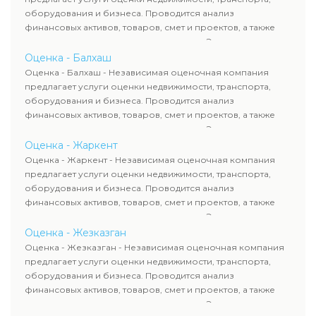
сделок, кредитования и судебных процессов.
оборудования и бизнеса. Проводится анализ
финансовых активов, товаров, смет и проектов, а также
оценка животных и недропользования. Эксперты
определяют рыночную стоимость имущества и
Оценка - Балхаш
рассчитывают ущерб. Все отчеты соответствуют
Оценка - Балхаш - Независимая оценочная компания
требованиям законодательства и используются для
предлагает услуги оценки недвижимости, транспорта,
сделок, кредитования и судебных процессов.
оборудования и бизнеса. Проводится анализ
финансовых активов, товаров, смет и проектов, а также
оценка животных и недропользования. Эксперты
определяют рыночную стоимость имущества и
Оценка - Жаркент
рассчитывают ущерб. Все отчеты соответствуют
Оценка - Жаркент - Независимая оценочная компания
требованиям законодательства и используются для
предлагает услуги оценки недвижимости, транспорта,
сделок, кредитования и судебных процессов.
оборудования и бизнеса. Проводится анализ
финансовых активов, товаров, смет и проектов, а также
оценка животных и недропользования. Эксперты
определяют рыночную стоимость имущества и
Оценка - Жезказган
рассчитывают ущерб. Все отчеты соответствуют
Оценка - Жезказган - Независимая оценочная компания
требованиям законодательства и используются для
предлагает услуги оценки недвижимости, транспорта,
сделок, кредитования и судебных процессов.
оборудования и бизнеса. Проводится анализ
финансовых активов, товаров, смет и проектов, а также
оценка животных и недропользования. Эксперты