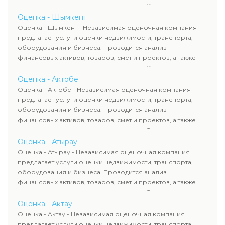
оценка животных и недропользования. Эксперты
определяют рыночную стоимость имущества и
Оценка - Шымкент
рассчитывают ущерб. Все отчеты соответствуют
Оценка - Шымкент - Независимая оценочная компания
требованиям законодательства и используются для
предлагает услуги оценки недвижимости, транспорта,
сделок, кредитования и судебных процессов.
оборудования и бизнеса. Проводится анализ
финансовых активов, товаров, смет и проектов, а также
оценка животных и недропользования. Эксперты
определяют рыночную стоимость имущества и
Оценка - Актобе
рассчитывают ущерб. Все отчеты соответствуют
Оценка - Актобе - Независимая оценочная компания
требованиям законодательства и используются для
предлагает услуги оценки недвижимости, транспорта,
сделок, кредитования и судебных процессов.
оборудования и бизнеса. Проводится анализ
финансовых активов, товаров, смет и проектов, а также
оценка животных и недропользования. Эксперты
определяют рыночную стоимость имущества и
Оценка - Атырау
рассчитывают ущерб. Все отчеты соответствуют
Оценка - Атырау - Независимая оценочная компания
требованиям законодательства и используются для
предлагает услуги оценки недвижимости, транспорта,
сделок, кредитования и судебных процессов.
оборудования и бизнеса. Проводится анализ
финансовых активов, товаров, смет и проектов, а также
оценка животных и недропользования. Эксперты
определяют рыночную стоимость имущества и
Оценка - Актау
рассчитывают ущерб. Все отчеты соответствуют
Оценка - Актау - Независимая оценочная компания
требованиям законодательства и используются для
предлагает услуги оценки недвижимости, транспорта,