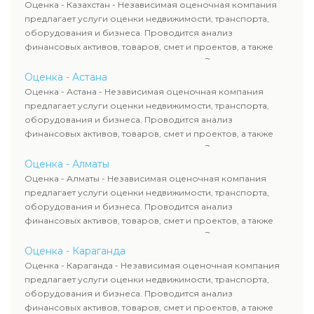
Оценка - Казахстан - Независимая оценочная компания
предлагает услуги оценки недвижимости, транспорта,
оборудования и бизнеса. Проводится анализ
финансовых активов, товаров, смет и проектов, а также
оценка животных и недропользования. Эксперты
определяют рыночную стоимость имущества и
Оценка - Астана
рассчитывают ущерб. Все отчеты соответствуют
Оценка - Астана - Независимая оценочная компания
требованиям законодательства и используются для
предлагает услуги оценки недвижимости, транспорта,
сделок, кредитования и судебных процессов.
оборудования и бизнеса. Проводится анализ
финансовых активов, товаров, смет и проектов, а также
оценка животных и недропользования. Эксперты
определяют рыночную стоимость имущества и
Оценка - Алматы
рассчитывают ущерб. Все отчеты соответствуют
Оценка - Алматы - Независимая оценочная компания
требованиям законодательства и используются для
предлагает услуги оценки недвижимости, транспорта,
сделок, кредитования и судебных процессов.
оборудования и бизнеса. Проводится анализ
финансовых активов, товаров, смет и проектов, а также
оценка животных и недропользования. Эксперты
определяют рыночную стоимость имущества и
Оценка - Караганда
рассчитывают ущерб. Все отчеты соответствуют
Оценка - Караганда - Независимая оценочная компания
требованиям законодательства и используются для
предлагает услуги оценки недвижимости, транспорта,
сделок, кредитования и судебных процессов.
оборудования и бизнеса. Проводится анализ
финансовых активов, товаров, смет и проектов, а также