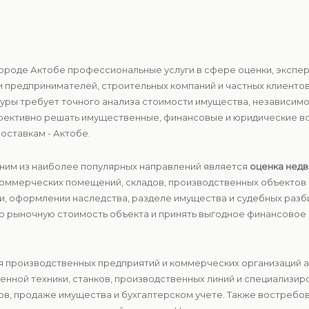
 городе Актобе профессиональные услуги в сфере оценки, эксп
 предпринимателей, строительных компаний и частных клиенто
ры требует точного анализа стоимости имущества, независимо
фективно решать имущественные, финансовые и юридические во
оставкам - Актобе.
дним из наиболее популярных направлений является
оценка нед
коммерческих помещений, складов, производственных объектов 
ии, оформлении наследства, разделе имущества и судебных раз
 рыночную стоимость объекта и принять выгодное финансовое р
ля производственных предприятий и коммерческих организаций 
нной техники, станков, производственных линий и специализир
ов, продаже имущества и бухгалтерском учете. Также востребо