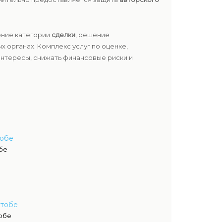
ение категории
сделки
, решение
х органах. Комплекс услуг по оценке,
нтересы, снижать финансовые риски и
тобе
бе
ктобе
тобе