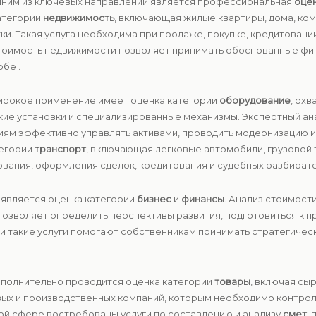
Одним из ключевых направлений является профессиональная
оце
атегории
недвижимость
, включающая жилые квартиры, дома, ко
и. Такая услуга необходима при продаже, покупке, кредитован
 стоимость недвижимости позволяет принимать обоснованные ф
обе .
Широкое применение имеет оценка категории
оборудование
, ох
кие установки и специализированные механизмы. Экспертный ан
иям эффективно управлять активами, проводить модернизацию 
тегории
транспорт
, включающая легковые автомобили, грузовой 
хования, оформления сделок, кредитования и судебных разбирате
является оценка категории
бизнес
и
финансы
. Анализ стоимост
позволяет определить перспективы развития, подготовиться к 
ки такие услуги помогают собственникам принимать стратегиче
Дополнительно проводится оценка категории
товары
, включая сы
вых и производственных компаний, которым необходимо контрол
ой сфере востребованы услуги по составлению и анализу
смет
,