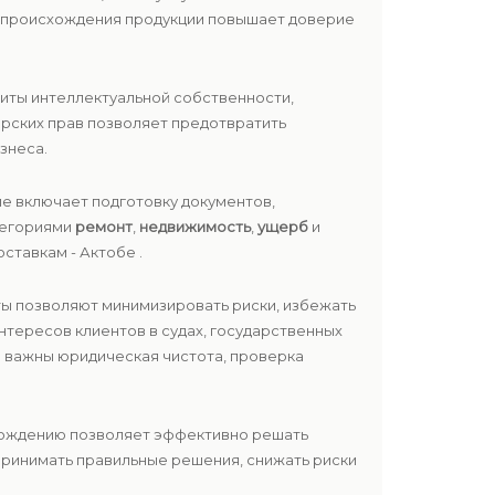
е происхождения продукции повышает доверие
иты интеллектуальной собственности,
рских прав позволяет предотвратить
знеса.
е включает подготовку документов,
атегориями
ремонт
,
недвижимость
,
ущерб
и
ставкам - Актобе .
ты позволяют минимизировать риски, избежать
нтересов клиентов в судах, государственных
о важны юридическая чистота, проверка
овождению позволяет эффективно решать
принимать правильные решения, снижать риски