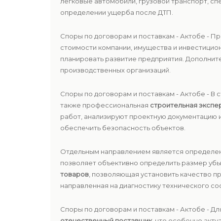
легковые автомобили, грузовой транспорт, сп
определении ущерба после ДТП.
Споры по договорам и поставкам - Актобе - П
стоимости компании, имущества и инвестицио
планировать развитие предприятия. Дополнит
производственных организаций.
Споры по договорам и поставкам - Актобе - В
также профессиональная
строительная экспе
работ, анализируют проектную документацию 
обеспечить безопасность объектов.
Отдельным направлением является определе
позволяет объективно определить размер убыт
товаров
, позволяющая установить качество п
направленная на диагностику технического со
Споры по договорам и поставкам - Актобе - Д
отечественный поставщик
, что особенно акт