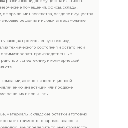
нка
различных видов имущества и активов.
ммерческие помещения, офисы, склады,
ии, оформлении наследства, разделе имущества
инансовые решения и исключать возможные
ватывающая промышленную технику,
ализ технического состояния и остаточной
и оптимизировать производственные
транспорт, спецтехнику и коммерческий
льств.
и компании, активов, инвестиционной
привлечению инвестиций или продаже
ские решения и повышать
рье, материалы, складские остатки и готовую
ировать стоимость товарных запасов и
 позволяющие определить точную стоимость