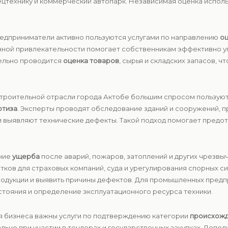
ецтехнику и коммерческий автопарк. Независимая оценка испол
редприниматели активно пользуются услугами по направлению
оц
нной привлекательности помогает собственникам эффективно уп
ельно проводится
оценка товаров
, сырья и складских запасов, 
 строительной отрасли города Актобе большим спросом пользую
ртиза
. Эксперты проводят обследование зданий и сооружений, 
и выявляют технические дефекты. Такой подход помогает предо
ние
ущерба
после аварий, пожаров, затоплений и других чрезвы
ков для страховых компаний, суда и урегулирования спорных с
родукции и выявить причины дефектов. Для промышленных предп
стояния и определение эксплуатационного ресурса техники.
ля бизнеса важны услуги по подтверждению категории
происхожд
уально при участии в тендерах и государственных закупках. Доп