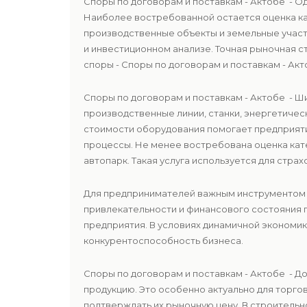
Споры по договорам и поставкам - Актобе - 
Наиболее востребованной остается оценка к
производственные объекты и земельные участк
и инвестиционном анализе. Точная рыночная
споры - Споры по договорам и поставкам - Акт
Споры по договорам и поставкам - Актобе - 
производственные линии, станки, энергетичес
стоимости оборудования помогает предприят
процессы. Не менее востребована оценка ка
автопарк. Такая услуга используется для стра
Для предпринимателей важным инструментом 
привлекательности и финансового состояния 
предприятия. В условиях динамичной экономи
конкурентоспособность бизнеса.
Споры по договорам и поставкам - Актобе - 
продукцию. Это особенно актуально для торго
подтверждать их рыночную цену. В строительн