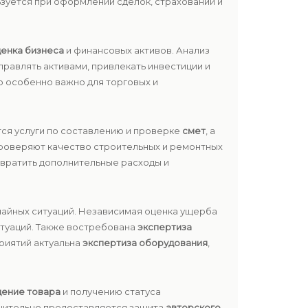
ьзуется при оформлении сделок, страховании и
енка бизнеса
и финансовых активов. Анализ
равлять активами, привлекать инвестиции и
что особенно важно для торговых и
тся услуги по составлению и проверке
смет
, а
проверяют качество строительных и ремонтных
твратить дополнительные расходы и
чайных ситуаций. Независимая оценка ущерба
итуаций. Также востребована
экспертиза
риятий актуальна
экспертиза оборудования
,
ение товара
и получению статуса
олнительно предоставляется защита
авторского