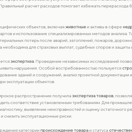
 Правильный расчет расходов помогает избежать перерасхода 
ецифических объектов, включая
животные
и активы в сфере
нед
ндартов и использование специализированных методов анализа.
атериальных потерь после аварий, затоплений, пожаров, дорожн
 необходима для страховых выплат, судебных споров и защиты
яется
экспертиза
. Проведение независимых исследований позво
 выявить нарушения. Особой востребованностью пользуется
стро
дование зданий и сооружений, анализ проектной документации и
при эксплуатации объектов.
Широкое распространение получила
экспертиза товаров
, позвол
рдить соответствие установленным требованиям. Для промышле
диагностику, выявление неисправностей и оценку остаточного 
и снизить эксплуатационные риски.
ерждения категории
происхождение товара
и статуса
отечестве