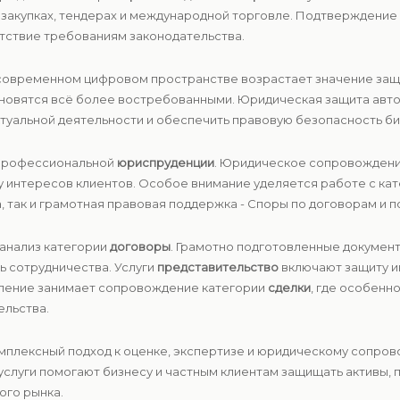
х закупках, тендерах и международной торговле. Подтверждени
тствие требованиям законодательства.
В современном цифровом пространстве возрастает значение защ
новятся всё более востребованными. Юридическая защита авто
туальной деятельности и обеспечить правовую безопасность би
 профессиональной
юриспруденции
. Юридическое сопровождени
ту интересов клиентов. Особое внимание уделяется работе с к
, так и грамотная правовая поддержка - Споры по договорам и по
 анализ категории
договоры
. Грамотно подготовленные докумен
ь сотрудничества. Услуги
представительство
включают защиту и
вление занимает сопровождение категории
сделки
, где особенн
ельства.
Комплексный подход к оценке, экспертизе и юридическому сопр
слуги помогают бизнесу и частным клиентам защищать активы, 
ого рынка.