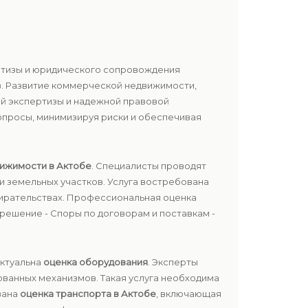
ертизы и юридического сопровождения
в. Развитие коммерческой недвижимости,
й экспертизы и надежной правовой
просы, минимизируя риски и обеспечивая
вижимости в Актобе
. Специалисты проводят
и земельных участков. Услуга востребована
бирательствах. Профессиональная оценка
ешение - Споры по договорам и поставкам -
актуальна
оценка оборудования
. Эксперты
ованных механизмов. Такая услуга необходима
вана
оценка транспорта в Актобе
, включающая