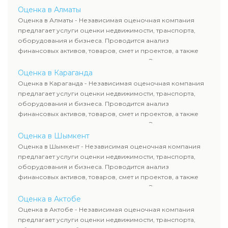
определяют рыночную стоимость имущества и
Оценка в Алматы
рассчитывают ущерб. Все отчеты соответствуют
Оценка в Алматы - Независимая оценочная компания
требованиям законодательства и используются для
предлагает услуги оценки недвижимости, транспорта,
сделок, кредитования и судебных процессов.
оборудования и бизнеса. Проводится анализ
финансовых активов, товаров, смет и проектов, а также
оценка животных и недропользования. Эксперты
определяют рыночную стоимость имущества и
Оценка в Караганда
рассчитывают ущерб. Все отчеты соответствуют
Оценка в Караганда - Независимая оценочная компания
требованиям законодательства и используются для
предлагает услуги оценки недвижимости, транспорта,
сделок, кредитования и судебных процессов.
оборудования и бизнеса. Проводится анализ
финансовых активов, товаров, смет и проектов, а также
оценка животных и недропользования. Эксперты
определяют рыночную стоимость имущества и
Оценка в Шымкент
рассчитывают ущерб. Все отчеты соответствуют
Оценка в Шымкент - Независимая оценочная компания
требованиям законодательства и используются для
предлагает услуги оценки недвижимости, транспорта,
сделок, кредитования и судебных процессов.
оборудования и бизнеса. Проводится анализ
финансовых активов, товаров, смет и проектов, а также
оценка животных и недропользования. Эксперты
определяют рыночную стоимость имущества и
Оценка в Актобе
рассчитывают ущерб. Все отчеты соответствуют
Оценка в Актобе - Независимая оценочная компания
требованиям законодательства и используются для
предлагает услуги оценки недвижимости, транспорта,
сделок, кредитования и судебных процессов.