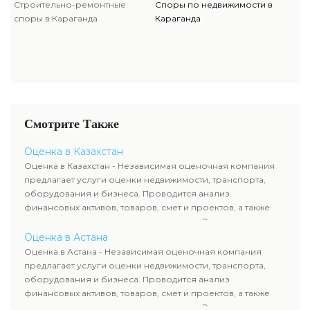
Строительно-ремонтные
Споры по недвижимости в
споры в Караганда
Караганда
Смотрите Также
Оценка в Казахстан
Оценка в Казахстан - Независимая оценочная компания
предлагает услуги оценки недвижимости, транспорта,
оборудования и бизнеса. Проводится анализ
финансовых активов, товаров, смет и проектов, а также
оценка животных и недропользования. Эксперты
определяют рыночную стоимость имущества и
Оценка в Астана
рассчитывают ущерб. Все отчеты соответствуют
Оценка в Астана - Независимая оценочная компания
требованиям законодательства и используются для
предлагает услуги оценки недвижимости, транспорта,
сделок, кредитования и судебных процессов.
оборудования и бизнеса. Проводится анализ
финансовых активов, товаров, смет и проектов, а также
оценка животных и недропользования. Эксперты