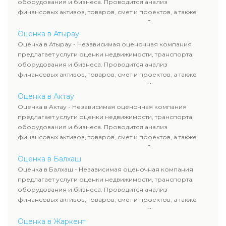
оборудования и бизнеса. Проводится анализ
финансовых активов, товаров, смет и проектов, а также
оценка животных и недропользования. Эксперты
определяют рыночную стоимость имущества и
Оценка в Атырау
рассчитывают ущерб. Все отчеты соответствуют
Оценка в Атырау - Независимая оценочная компания
требованиям законодательства и используются для
предлагает услуги оценки недвижимости, транспорта,
сделок, кредитования и судебных процессов.
оборудования и бизнеса. Проводится анализ
финансовых активов, товаров, смет и проектов, а также
оценка животных и недропользования. Эксперты
определяют рыночную стоимость имущества и
Оценка в Актау
рассчитывают ущерб. Все отчеты соответствуют
Оценка в Актау - Независимая оценочная компания
требованиям законодательства и используются для
предлагает услуги оценки недвижимости, транспорта,
сделок, кредитования и судебных процессов.
оборудования и бизнеса. Проводится анализ
финансовых активов, товаров, смет и проектов, а также
оценка животных и недропользования. Эксперты
определяют рыночную стоимость имущества и
Оценка в Балхаш
рассчитывают ущерб. Все отчеты соответствуют
Оценка в Балхаш - Независимая оценочная компания
требованиям законодательства и используются для
предлагает услуги оценки недвижимости, транспорта,
сделок, кредитования и судебных процессов.
оборудования и бизнеса. Проводится анализ
финансовых активов, товаров, смет и проектов, а также
оценка животных и недропользования. Эксперты
определяют рыночную стоимость имущества и
Оценка в Жаркент