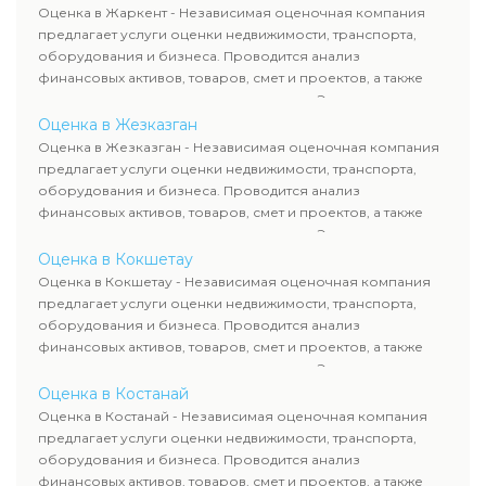
рассчитывают ущерб. Все отчеты соответствуют
Оценка в Жаркент - Независимая оценочная компания
требованиям законодательства и используются для
предлагает услуги оценки недвижимости, транспорта,
сделок, кредитования и судебных процессов.
оборудования и бизнеса. Проводится анализ
финансовых активов, товаров, смет и проектов, а также
оценка животных и недропользования. Эксперты
определяют рыночную стоимость имущества и
Оценка в Жезказган
рассчитывают ущерб. Все отчеты соответствуют
Оценка в Жезказган - Независимая оценочная компания
требованиям законодательства и используются для
предлагает услуги оценки недвижимости, транспорта,
сделок, кредитования и судебных процессов.
оборудования и бизнеса. Проводится анализ
финансовых активов, товаров, смет и проектов, а также
оценка животных и недропользования. Эксперты
определяют рыночную стоимость имущества и
Оценка в Кокшетау
рассчитывают ущерб. Все отчеты соответствуют
Оценка в Кокшетау - Независимая оценочная компания
требованиям законодательства и используются для
предлагает услуги оценки недвижимости, транспорта,
сделок, кредитования и судебных процессов.
оборудования и бизнеса. Проводится анализ
финансовых активов, товаров, смет и проектов, а также
оценка животных и недропользования. Эксперты
определяют рыночную стоимость имущества и
Оценка в Костанай
рассчитывают ущерб. Все отчеты соответствуют
Оценка в Костанай - Независимая оценочная компания
требованиям законодательства и используются для
предлагает услуги оценки недвижимости, транспорта,
сделок, кредитования и судебных процессов.
оборудования и бизнеса. Проводится анализ
финансовых активов, товаров, смет и проектов, а также