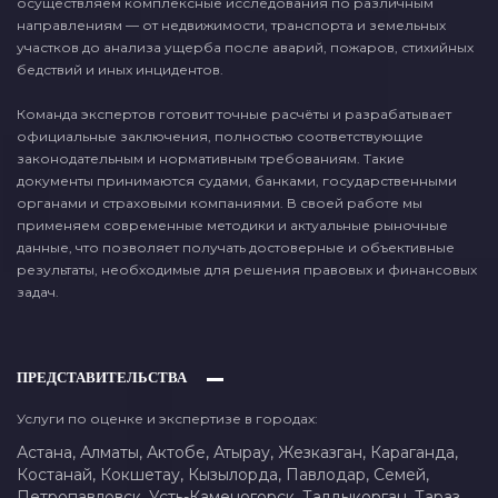
осуществляем комплексные исследования по различным
направлениям — от недвижимости, транспорта и земельных
участков до анализа ущерба после аварий, пожаров, стихийных
бедствий и иных инцидентов.
Команда экспертов готовит точные расчёты и разрабатывает
официальные заключения, полностью соответствующие
законодательным и нормативным требованиям. Такие
документы принимаются судами, банками, государственными
органами и страховыми компаниями. В своей работе мы
применяем современные методики и актуальные рыночные
данные, что позволяет получать достоверные и объективные
результаты, необходимые для решения правовых и финансовых
задач.
ПРЕДСТАВИТЕЛЬСТВА
Услуги по оценке и экспертизе в городах:
Астана,
Алматы,
Актобе,
Атырау,
Жезказган,
Караганда,
Костанай,
Кокшетау,
Кызылорда,
Павлодар,
Семей,
Петропавловск,
Усть-Каменогорск,
Талдыкорган,
Тараз,