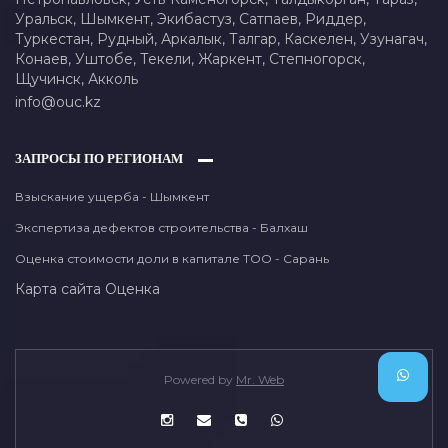
Уральск,
Шымкент,
Экибастуз,
Сатпаев,
Риддер,
Туркестан,
Рудный,
Аркалык,
Талгар,
Каскелен,
Узунагач,
Конаев,
Уштобе,
Текели,
Жаркент,
Степногорск,
Щучинск,
Акколь
info@ouc.kz
ЗАПРОСЫ ПО РЕГИОНАМ
Взыскание ущерба - Шымкент
Экспертиза дефектов строительства - Балхаш
Оценка стоимости доли в капитале ТОО - Сарань
Карта сайта
Оценка
Powered by
Mr. Web