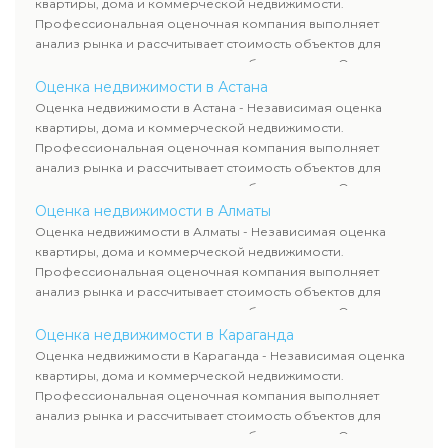
квартиры, дома и коммерческой недвижимости.
сделок, кредитования и судебных процессов.
Профессиональная оценочная компания выполняет
анализ рынка и рассчитывает стоимость объектов для
продажи, ипотеки, аренды и судебных споров. Оценка
недвижимости включает современные методы и
Оценка недвижимости в Астана
гарантирует объективные результаты. Отчеты
Оценка недвижимости в Астана - Независимая оценка
используются для банков, судов и страховых компаний по
квартиры, дома и коммерческой недвижимости.
всему Казахстану.
Профессиональная оценочная компания выполняет
анализ рынка и рассчитывает стоимость объектов для
продажи, ипотеки, аренды и судебных споров. Оценка
недвижимости включает современные методы и
Оценка недвижимости в Алматы
гарантирует объективные результаты. Отчеты
Оценка недвижимости в Алматы - Независимая оценка
используются для банков, судов и страховых компаний по
квартиры, дома и коммерческой недвижимости.
всему Казахстану.
Профессиональная оценочная компания выполняет
анализ рынка и рассчитывает стоимость объектов для
продажи, ипотеки, аренды и судебных споров. Оценка
недвижимости включает современные методы и
Оценка недвижимости в Караганда
гарантирует объективные результаты. Отчеты
Оценка недвижимости в Караганда - Независимая оценка
используются для банков, судов и страховых компаний по
квартиры, дома и коммерческой недвижимости.
всему Казахстану.
Профессиональная оценочная компания выполняет
анализ рынка и рассчитывает стоимость объектов для
продажи, ипотеки, аренды и судебных споров. Оценка