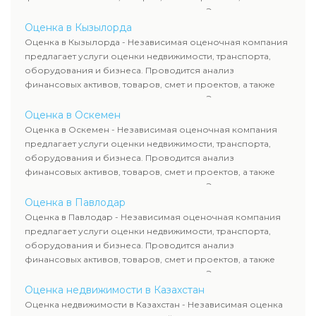
оценка животных и недропользования. Эксперты
определяют рыночную стоимость имущества и
Оценка в Кызылорда
рассчитывают ущерб. Все отчеты соответствуют
Оценка в Кызылорда - Независимая оценочная компания
требованиям законодательства и используются для
предлагает услуги оценки недвижимости, транспорта,
сделок, кредитования и судебных процессов.
оборудования и бизнеса. Проводится анализ
финансовых активов, товаров, смет и проектов, а также
оценка животных и недропользования. Эксперты
определяют рыночную стоимость имущества и
Оценка в Оскемен
рассчитывают ущерб. Все отчеты соответствуют
Оценка в Оскемен - Независимая оценочная компания
требованиям законодательства и используются для
предлагает услуги оценки недвижимости, транспорта,
сделок, кредитования и судебных процессов.
оборудования и бизнеса. Проводится анализ
финансовых активов, товаров, смет и проектов, а также
оценка животных и недропользования. Эксперты
определяют рыночную стоимость имущества и
Оценка в Павлодар
рассчитывают ущерб. Все отчеты соответствуют
Оценка в Павлодар - Независимая оценочная компания
требованиям законодательства и используются для
предлагает услуги оценки недвижимости, транспорта,
сделок, кредитования и судебных процессов.
оборудования и бизнеса. Проводится анализ
финансовых активов, товаров, смет и проектов, а также
оценка животных и недропользования. Эксперты
определяют рыночную стоимость имущества и
Оценка недвижимости в Казахстан
рассчитывают ущерб. Все отчеты соответствуют
Оценка недвижимости в Казахстан - Независимая оценка
требованиям законодательства и используются для