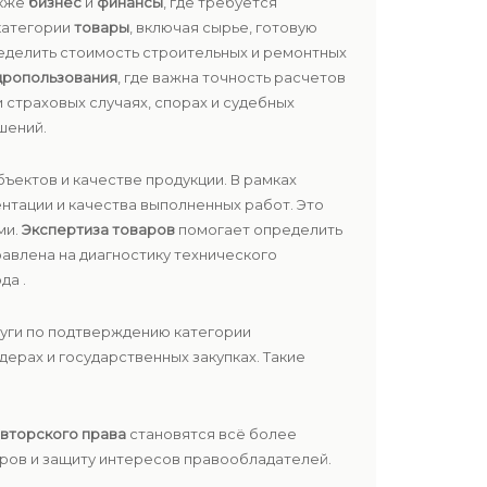
акже
бизнес
и
финансы
, где требуется
категории
товары
, включая сырье, готовую
еделить стоимость строительных и ремонтных
дропользования
, где важна точность расчетов
и страховых случаях, спорах и судебных
шений.
ъектов и качестве продукции. В рамках
нтации и качества выполненных работ. Это
ми.
Экспертиза товаров
помогает определить
авлена на диагностику технического
да .
уги по подтверждению категории
ерах и государственных закупках. Такие
вторского права
становятся всё более
ров и защиту интересов правообладателей.