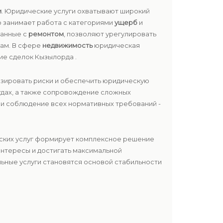
и
. Юридические услуги охватывают широкий
о занимает работа с категориями
ущерб
и
занные с
ремонтом
, позволяют урегулировать
там. В сфере
недвижимость
юридическая
ие сделок Кызылорда .
изировать риски и обеспечить юридическую
удах, а также сопровождение сложных
ь и соблюдение всех нормативных требований -
еских услуг формирует комплексное решение
 интересы и достигать максимальной
ьные услуги становятся основой стабильности