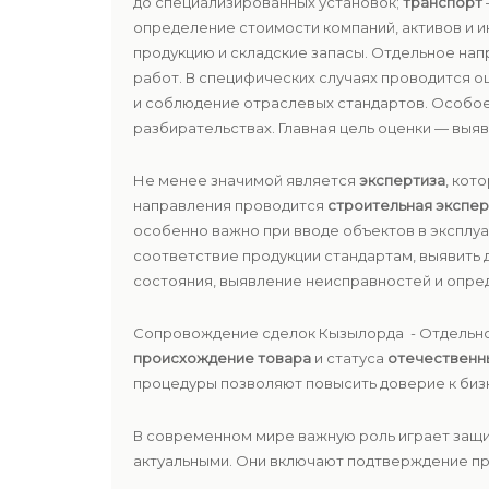
до специализированных установок;
транспорт
определение стоимости компаний, активов и 
продукцию и складские запасы. Отдельное на
работ. В специфических случаях проводится оц
и соблюдение отраслевых стандартов. Особо
разбирательствах. Главная цель оценки — вы
Не менее значимой является
экспертиза
, кот
направления проводится
строительная экспер
особенно важно при вводе объектов в эксплу
соответствие продукции стандартам, выявить 
состояния, выявление неисправностей и опре
Сопровождение сделок Кызылорда - Отдельно
происхождение товара
и статуса
отечественн
процедуры позволяют повысить доверие к биз
В современном мире важную роль играет защи
актуальными. Они включают подтверждение пр