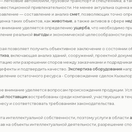
— легковые автомобили, грузовой транспорт и спецтехника; а т
инвестиционной привлекательности. Не менее актуальна оценка 
правление — составление и анализ
смет
, позволяющих точно опр
енка таких объектов, как
животные
, а также активов в сфере
не
е внимание уделяется определению
ущерба
, что необходимо пр
явление реальной
выгоды
и экономической целесообразности ре
орая позволяет получить объективное заключение о состоянии об
тиза
, включающая анализ зданий, сооружений, проектной докуме
атацию или разрешении споров между заказчиками и подрядчика
дефекты и подтвердить качество.
Экспертиза оборудования
напр
деление остаточного ресурса - Сопровождение сделок Кызылор
е внимание уделяется вопросам происхождения продукции. Усл
ый поставщик
востребованы среди компаний, участвующих в тенд
несу и соответствовать требованиям законодательства.
та интеллектуальной собственности, поэтому услуги в области
а
ав на объекты интеллектуальной деятельности, разрешение спо