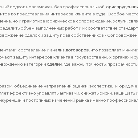
сный подход невозможен без профессиональной
юриспруденци
ментов до представления интересов клиента в суде. Особое мест
оценка, но и грамотное юридическое сопровождение. Услуги, свя
пределить объем выполненных работ и их соответствие стандар
овождение сделок и защиту прав собственников - Сопровожден
ентами: составление и анализ
договоров
, что позволяет миним
чают защиту интересов клиента в государственных органах и с
ровождению категории
сделки
, где важны точность, прозрачност
азом, объединение направлений оценки, экспертизы и юридич
оляет эффективно управлять активами, снижать риски, защищать
онкуренции и постоянных изменений рынка именно профессионал