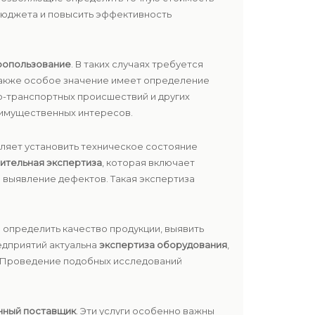
бюджета и повысить эффективность
ропользование
. В таких случаях требуется
 Также особое значение имеет определение
о-транспортных происшествий и других
 имущественных интересов.
ляет установить техническое состояние
ительная экспертиза
, которая включает
 выявление дефектов. Такая экспертиза
 определить качество продукции, выявить
едприятий актуальна
экспертиза оборудования
,
и. Проведение подобных исследований
нный поставщик
. Эти услуги особенно важны