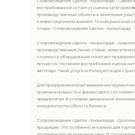
Сопровождение сделок - Кызылорда - Одним 
востребованной остается оценка категории
н
производственные объекты и земельные участк
и инвестиционном анализе. Точная рыночная
споры - Сопровождение сделок - Кызылорда .
Сопровождение сделок - Кызылорда - Широко
производственные линии, станки, энергетичес
стоимости оборудования помогает предприят
процессы. Не менее востребована оценка ка
автопарк. Такая услуга используется для стра
Для предпринимателей важным инструментом 
привлекательности и финансового состояния 
предприятия. В условиях динамичной экономи
конкурентоспособность бизнеса.
Сопровождение сделок - Кызылорда - Дополн
продукцию. Это особенно актуально для торго
подтверждать их рыночную цену. В строительн