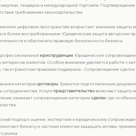
х закупках, тендерах и международной торговле. Подтверждени
тствие требованиям законодательства.
менном цифровом пространстве возрастает значение защиты и
всё более востребованными. Юридическая защита авторских пр
ятельности и обеспечить правовую безопасность бизнеса.
 профессиональной
юриспруденции
. Юридическое сопровождени
ту интересов клиентов. Особое внимание уделяется работе с к
а, так и грамотная правовая поддержка - Сопровождение сделок 
 анализ категории
договоры
. Грамотно подготовленные докумен
ь сотрудничества. Услуги
представительство
включают защиту и
вление занимает сопровождение категории
сделки
, где особенн
ельства.
сный подход к оценке, экспертизе и юридическому сопровожде
омогают бизнесу и частным клиентам защищать активы, принима
о рынка.