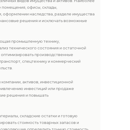
зличных видов имущества и активов. Наиболее
 помещения, офисы, склады,
ии, оформлении наследства, разделе имущества
инансовые решения и исключать возможные
ающая промышленную технику,
ализ технического состояния и остаточной
и оптимизировать производственные
транспорт, спецтехнику и коммерческий
льств.
и компании, активов, инвестиционной
привлечению инвестиций или продаже
ские решения и повышать
атериалы, складские остатки и готовую
ировать стоимость товарных запасов и
 позволяющие определить точную стоимость