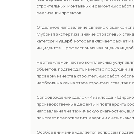
строительных, монтажных и ремонтных работ.
реализации проектов.
Отдельное направление связано с оценкой сп
глубокая экспертиза, знание отраслевых ста
категории
ущерб
, которая включает расчет м
инцидентов. Профессиональная оценка ущерба
Неотъемлемой частью комплексных услуг явл
объектов, подтвердить качество продукции и
проверку качества строительных работ, обсле
необходима как на этапе строительства, так и 
Сопровождение сделок - Кызылорда - Широк
производственные дефекты и подтвердить со
направленная на техническую диагностику, в
помогает предотвратить аварии и снизить экс
Особое внимание уделяется вопросам подтв