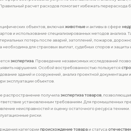
 Правильный расчет расходов помогает избежать перерасхода 
ецифических объектов, включая
животные
и активы в сфере
нед
ндартов и использование специализированных методов анализа.
атериальных потерь после аварий, затоплений, пожаров, дорожн
 необходима для страховых выплат, судебных споров и защиты
яется
экспертиза
. Проведение независимых исследований позво
 выявить нарушения. Особой востребованностью пользуется
стро
дование зданий и сооружений, анализ проектной документации и
при эксплуатации объектов.
ое распространение получила
экспертиза товаров
, позволяющая
ответствие установленным требованиям. Для промышленных пр
ыявление неисправностей и оценку остаточного ресурса техник
плуатационные риски.
ерждения категории
происхождение товара
и статуса
отечестве