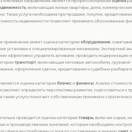
из ключевых направлений является профессиональная
оценка
ра
едвижимость
, включающая жилые квартиры, дома, коммерческие
и. Такая услуга необходима при продаже, покупке, кредитован
 стоимость недвижимости позволяет принимать обоснованные ф
е применение имеет оценка категории
оборудование
, охватыв
кие установки и специализированные механизмы. Экспертный ан
иям эффективно управлять активами, проводить модернизацию 
тегории
транспорт
, включающая легковые автомобили, грузовой 
хования, оформления сделок, кредитования и судебных разбирате
является оценка категории
бизнес
и
финансы
. Анализ стоимост
позволяет определить перспективы развития, подготовиться к 
ки такие услуги помогают собственникам принимать стратегиче
ительно проводится оценка категории
товары
, включая сырье, м
вых и производственных компаний, которым необходимо контрол
ой сфере востребованы услуги по составлению и анализу
смет
,