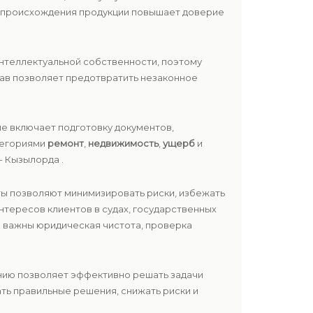
е происхождения продукции повышает доверие
нтеллектуальной собственности, поэтому
ав позволяет предотвратить незаконное
е включает подготовку документов,
атегориями
ремонт
,
недвижимость
,
ущерб
и
- Кызылорда .
ты позволяют минимизировать риски, избежать
нтересов клиентов в судах, государственных
о важны юридическая чистота, проверка
нию позволяет эффективно решать задачи
ть правильные решения, снижать риски и