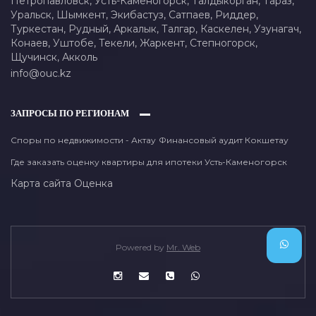
Петропавловск,
Усть-Каменогорск,
Талдыкорган,
Тараз,
Уральск,
Шымкент,
Экибастуз,
Сатпаев,
Риддер,
Туркестан,
Рудный,
Аркалык,
Талгар,
Каскелен,
Узунагач,
Конаев,
Уштобе,
Текели,
Жаркент,
Степногорск,
Щучинск,
Акколь
info@ouc.kz
ЗАПРОСЫ ПО РЕГИОНАМ
Споры по недвижимости - Актау
Финансовый аудит Кокшетау
Где заказать оценку квартиры для ипотеки Усть-Каменогорск
Карта сайта
Оценка
Powered by
Mr. Web