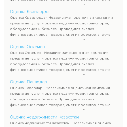
оценка животных и недропользования. Эксперты
определяют рыночную стоимость имущества и
Оценка Кызылорда
рассчитывают ущерб. Все отчеты соответствуют
Оценка Кызылорда - Независимая оценочная компания
требованиям законодательства и используются для
предлагает услуги оценки недвижимости, транспорта,
сделок, кредитования и судебных процессов.
оборудования и бизнеса. Проводится анализ
финансовых активов, товаров, смет и проектов, а также
оценка животных и недропользования. Эксперты
определяют рыночную стоимость имущества и
Оценка Оскемен
рассчитывают ущерб. Все отчеты соответствуют
Оценка Оскемен - Независимая оценочная компания
требованиям законодательства и используются для
предлагает услуги оценки недвижимости, транспорта,
сделок, кредитования и судебных процессов.
оборудования и бизнеса. Проводится анализ
финансовых активов, товаров, смет и проектов, а также
оценка животных и недропользования. Эксперты
определяют рыночную стоимость имущества и
Оценка Павлодар
рассчитывают ущерб. Все отчеты соответствуют
Оценка Павлодар - Независимая оценочная компания
требованиям законодательства и используются для
предлагает услуги оценки недвижимости, транспорта,
сделок, кредитования и судебных процессов.
оборудования и бизнеса. Проводится анализ
финансовых активов, товаров, смет и проектов, а также
оценка животных и недропользования. Эксперты
определяют рыночную стоимость имущества и
Оценка недвижимости Казахстан
рассчитывают ущерб. Все отчеты соответствуют
Оценка недвижимости Казахстан - Независимая оценка