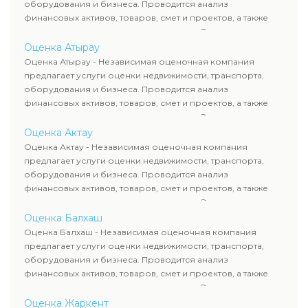
сделок, кредитования и судебных процессов.
оборудования и бизнеса. Проводится анализ
финансовых активов, товаров, смет и проектов, а также
оценка животных и недропользования. Эксперты
определяют рыночную стоимость имущества и
Оценка Атырау
рассчитывают ущерб. Все отчеты соответствуют
Оценка Атырау - Независимая оценочная компания
требованиям законодательства и используются для
предлагает услуги оценки недвижимости, транспорта,
сделок, кредитования и судебных процессов.
оборудования и бизнеса. Проводится анализ
финансовых активов, товаров, смет и проектов, а также
оценка животных и недропользования. Эксперты
определяют рыночную стоимость имущества и
Оценка Актау
рассчитывают ущерб. Все отчеты соответствуют
Оценка Актау - Независимая оценочная компания
требованиям законодательства и используются для
предлагает услуги оценки недвижимости, транспорта,
сделок, кредитования и судебных процессов.
оборудования и бизнеса. Проводится анализ
финансовых активов, товаров, смет и проектов, а также
оценка животных и недропользования. Эксперты
определяют рыночную стоимость имущества и
Оценка Балхаш
рассчитывают ущерб. Все отчеты соответствуют
Оценка Балхаш - Независимая оценочная компания
требованиям законодательства и используются для
предлагает услуги оценки недвижимости, транспорта,
сделок, кредитования и судебных процессов.
оборудования и бизнеса. Проводится анализ
финансовых активов, товаров, смет и проектов, а также
оценка животных и недропользования. Эксперты
определяют рыночную стоимость имущества и
Оценка Жаркент