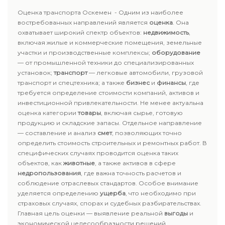
Оценка транспорта Оскемен - Одним из наиболее
востребованных направлений является
оценка
. Она
охватывает широкий спектр объектов:
недвижимость
,
включая жилые и коммерческие помещения, земельные
участки и производственные комплексы;
оборудование
— от промышленной техники до специализированных
установок;
транспорт
— легковые автомобили, грузовой
транспорт и спецтехника; а также
бизнес
и
финансы
, где
требуется определение стоимости компаний, активов и
инвестиционной привлекательности. Не менее актуальна
оценка категории
товары
, включая сырье, готовую
продукцию и складские запасы. Отдельное направление
— составление и анализ
смет
, позволяющих точно
определить стоимость строительных и ремонтных работ. В
специфических случаях проводится оценка таких
объектов, как
животные
, а также активов в сфере
недропользования
, где важна точность расчетов и
соблюдение отраслевых стандартов. Особое внимание
уделяется определению
ущерба
, что необходимо при
страховых случаях, спорах и судебных разбирательствах.
Главная цель оценки — выявление реальной
выгоды
и
экономической целесообразности решений.