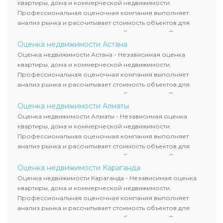
требованиям законодательства и используются для
квартиры, дома и коммерческой недвижимости.
сделок, кредитования и судебных процессов.
Профессиональная оценочная компания выполняет
анализ рынка и рассчитывает стоимость объектов для
продажи, ипотеки, аренды и судебных споров. Оценка
недвижимости включает современные методы и
Оценка недвижимости Астана
гарантирует объективные результаты. Отчеты
Оценка недвижимости Астана - Независимая оценка
используются для банков, судов и страховых компаний по
квартиры, дома и коммерческой недвижимости.
всему Казахстану.
Профессиональная оценочная компания выполняет
анализ рынка и рассчитывает стоимость объектов для
продажи, ипотеки, аренды и судебных споров. Оценка
недвижимости включает современные методы и
Оценка недвижимости Алматы
гарантирует объективные результаты. Отчеты
Оценка недвижимости Алматы - Независимая оценка
используются для банков, судов и страховых компаний по
квартиры, дома и коммерческой недвижимости.
всему Казахстану.
Профессиональная оценочная компания выполняет
анализ рынка и рассчитывает стоимость объектов для
продажи, ипотеки, аренды и судебных споров. Оценка
недвижимости включает современные методы и
Оценка недвижимости Караганда
гарантирует объективные результаты. Отчеты
Оценка недвижимости Караганда - Независимая оценка
используются для банков, судов и страховых компаний по
квартиры, дома и коммерческой недвижимости.
всему Казахстану.
Профессиональная оценочная компания выполняет
анализ рынка и рассчитывает стоимость объектов для
продажи, ипотеки, аренды и судебных споров. Оценка