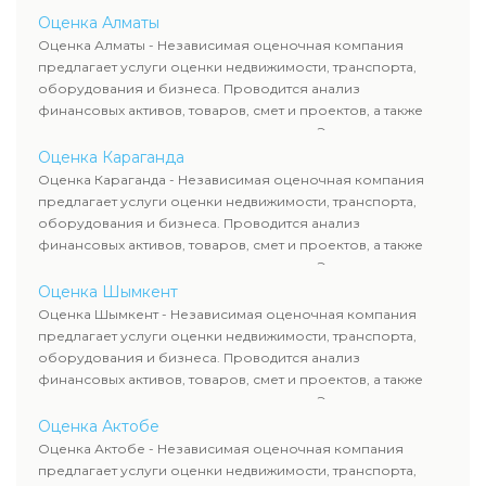
определяют рыночную стоимость имущества и
Оценка Алматы
рассчитывают ущерб. Все отчеты соответствуют
Оценка Алматы - Независимая оценочная компания
требованиям законодательства и используются для
предлагает услуги оценки недвижимости, транспорта,
сделок, кредитования и судебных процессов.
оборудования и бизнеса. Проводится анализ
финансовых активов, товаров, смет и проектов, а также
оценка животных и недропользования. Эксперты
определяют рыночную стоимость имущества и
Оценка Караганда
рассчитывают ущерб. Все отчеты соответствуют
Оценка Караганда - Независимая оценочная компания
требованиям законодательства и используются для
предлагает услуги оценки недвижимости, транспорта,
сделок, кредитования и судебных процессов.
оборудования и бизнеса. Проводится анализ
финансовых активов, товаров, смет и проектов, а также
оценка животных и недропользования. Эксперты
определяют рыночную стоимость имущества и
Оценка Шымкент
рассчитывают ущерб. Все отчеты соответствуют
Оценка Шымкент - Независимая оценочная компания
требованиям законодательства и используются для
предлагает услуги оценки недвижимости, транспорта,
сделок, кредитования и судебных процессов.
оборудования и бизнеса. Проводится анализ
финансовых активов, товаров, смет и проектов, а также
оценка животных и недропользования. Эксперты
определяют рыночную стоимость имущества и
Оценка Актобе
рассчитывают ущерб. Все отчеты соответствуют
Оценка Актобе - Независимая оценочная компания
требованиям законодательства и используются для
предлагает услуги оценки недвижимости, транспорта,