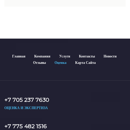
недвижимости включает современные методы и
гарантирует объективные результаты. Отчеты
используются для банков, судов и страховых компаний по
всему Казахстану.
Главная
Компания
Услуги
Контакты
Новости
Отзывы
Оценка
Карта Сайта
+7 705 237 7630
ОЦЕНКА И ЭКСПЕРТИЗА
+7 775 482 1516