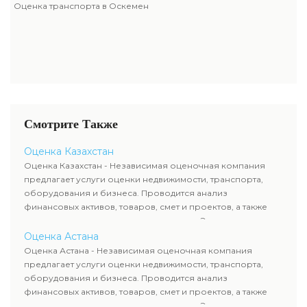
Оценка транспорта в Оскемен
Смотрите Также
Оценка Казахстан
Оценка Казахстан - Независимая оценочная компания
предлагает услуги оценки недвижимости, транспорта,
оборудования и бизнеса. Проводится анализ
финансовых активов, товаров, смет и проектов, а также
оценка животных и недропользования. Эксперты
определяют рыночную стоимость имущества и
Оценка Астана
рассчитывают ущерб. Все отчеты соответствуют
Оценка Астана - Независимая оценочная компания
требованиям законодательства и используются для
предлагает услуги оценки недвижимости, транспорта,
сделок, кредитования и судебных процессов.
оборудования и бизнеса. Проводится анализ
финансовых активов, товаров, смет и проектов, а также
оценка животных и недропользования. Эксперты