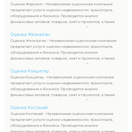
рассчитывают ущерб. Все отчеты соответствуют
Оценка Жаркент - Независимая оценочная компания
требованиям законодательства и используются для
предлагает услуги оценки недвижимости, транспорта,
сделок, кредитования и судебных процессов.
оборудования и бизнеса. Проводится анализ
финансовых активов, товаров, смет и проектов, а также
оценка животных и недропользования. Эксперты
определяют рыночную стоимость имущества и
Оценка Жезказган
рассчитывают ущерб. Все отчеты соответствуют
Оценка Жезказган - Независимая оценочная компания
требованиям законодательства и используются для
предлагает услуги оценки недвижимости, транспорта,
сделок, кредитования и судебных процессов.
оборудования и бизнеса. Проводится анализ
финансовых активов, товаров, смет и проектов, а также
оценка животных и недропользования. Эксперты
определяют рыночную стоимость имущества и
Оценка Кокшетау
рассчитывают ущерб. Все отчеты соответствуют
Оценка Кокшетау - Независимая оценочная компания
требованиям законодательства и используются для
предлагает услуги оценки недвижимости, транспорта,
сделок, кредитования и судебных процессов.
оборудования и бизнеса. Проводится анализ
финансовых активов, товаров, смет и проектов, а также
оценка животных и недропользования. Эксперты
определяют рыночную стоимость имущества и
Оценка Костанай
рассчитывают ущерб. Все отчеты соответствуют
Оценка Костанай - Независимая оценочная компания
требованиям законодательства и используются для
предлагает услуги оценки недвижимости, транспорта,
сделок, кредитования и судебных процессов.
оборудования и бизнеса. Проводится анализ
финансовых активов, товаров, смет и проектов, а также