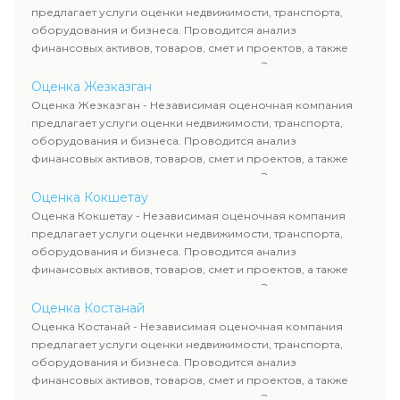
требованиям законодательства и используются для
предлагает услуги оценки недвижимости, транспорта,
сделок, кредитования и судебных процессов.
оборудования и бизнеса. Проводится анализ
финансовых активов, товаров, смет и проектов, а также
оценка животных и недропользования. Эксперты
определяют рыночную стоимость имущества и
Оценка Жезказган
рассчитывают ущерб. Все отчеты соответствуют
Оценка Жезказган - Независимая оценочная компания
требованиям законодательства и используются для
предлагает услуги оценки недвижимости, транспорта,
сделок, кредитования и судебных процессов.
оборудования и бизнеса. Проводится анализ
финансовых активов, товаров, смет и проектов, а также
оценка животных и недропользования. Эксперты
определяют рыночную стоимость имущества и
Оценка Кокшетау
рассчитывают ущерб. Все отчеты соответствуют
Оценка Кокшетау - Независимая оценочная компания
требованиям законодательства и используются для
предлагает услуги оценки недвижимости, транспорта,
сделок, кредитования и судебных процессов.
оборудования и бизнеса. Проводится анализ
финансовых активов, товаров, смет и проектов, а также
оценка животных и недропользования. Эксперты
определяют рыночную стоимость имущества и
Оценка Костанай
рассчитывают ущерб. Все отчеты соответствуют
Оценка Костанай - Независимая оценочная компания
требованиям законодательства и используются для
предлагает услуги оценки недвижимости, транспорта,
сделок, кредитования и судебных процессов.
оборудования и бизнеса. Проводится анализ
финансовых активов, товаров, смет и проектов, а также
оценка животных и недропользования. Эксперты