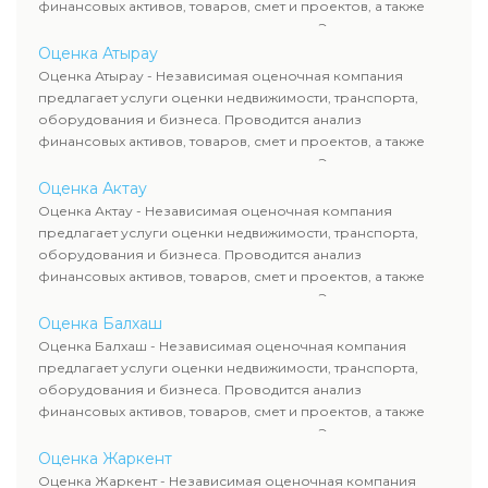
финансовых активов, товаров, смет и проектов, а также
оценка животных и недропользования. Эксперты
определяют рыночную стоимость имущества и
Оценка Атырау
рассчитывают ущерб. Все отчеты соответствуют
Оценка Атырау - Независимая оценочная компания
требованиям законодательства и используются для
предлагает услуги оценки недвижимости, транспорта,
сделок, кредитования и судебных процессов.
оборудования и бизнеса. Проводится анализ
финансовых активов, товаров, смет и проектов, а также
оценка животных и недропользования. Эксперты
определяют рыночную стоимость имущества и
Оценка Актау
рассчитывают ущерб. Все отчеты соответствуют
Оценка Актау - Независимая оценочная компания
требованиям законодательства и используются для
предлагает услуги оценки недвижимости, транспорта,
сделок, кредитования и судебных процессов.
оборудования и бизнеса. Проводится анализ
финансовых активов, товаров, смет и проектов, а также
оценка животных и недропользования. Эксперты
определяют рыночную стоимость имущества и
Оценка Балхаш
рассчитывают ущерб. Все отчеты соответствуют
Оценка Балхаш - Независимая оценочная компания
требованиям законодательства и используются для
предлагает услуги оценки недвижимости, транспорта,
сделок, кредитования и судебных процессов.
оборудования и бизнеса. Проводится анализ
финансовых активов, товаров, смет и проектов, а также
оценка животных и недропользования. Эксперты
определяют рыночную стоимость имущества и
Оценка Жаркент
рассчитывают ущерб. Все отчеты соответствуют
Оценка Жаркент - Независимая оценочная компания