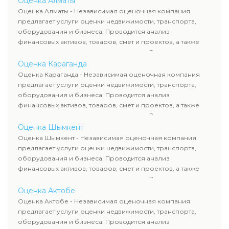
Оценка Алматы
рассчитывают ущерб. Все отчеты соответствуют
Оценка Алматы - Независимая оценочная компания
требованиям законодательства и используются для
предлагает услуги оценки недвижимости, транспорта,
сделок, кредитования и судебных процессов.
оборудования и бизнеса. Проводится анализ
финансовых активов, товаров, смет и проектов, а также
оценка животных и недропользования. Эксперты
определяют рыночную стоимость имущества и
Оценка Караганда
рассчитывают ущерб. Все отчеты соответствуют
Оценка Караганда - Независимая оценочная компания
требованиям законодательства и используются для
предлагает услуги оценки недвижимости, транспорта,
сделок, кредитования и судебных процессов.
оборудования и бизнеса. Проводится анализ
финансовых активов, товаров, смет и проектов, а также
оценка животных и недропользования. Эксперты
определяют рыночную стоимость имущества и
Оценка Шымкент
рассчитывают ущерб. Все отчеты соответствуют
Оценка Шымкент - Независимая оценочная компания
требованиям законодательства и используются для
предлагает услуги оценки недвижимости, транспорта,
сделок, кредитования и судебных процессов.
оборудования и бизнеса. Проводится анализ
финансовых активов, товаров, смет и проектов, а также
оценка животных и недропользования. Эксперты
определяют рыночную стоимость имущества и
Оценка Актобе
рассчитывают ущерб. Все отчеты соответствуют
Оценка Актобе - Независимая оценочная компания
требованиям законодательства и используются для
предлагает услуги оценки недвижимости, транспорта,
сделок, кредитования и судебных процессов.
оборудования и бизнеса. Проводится анализ