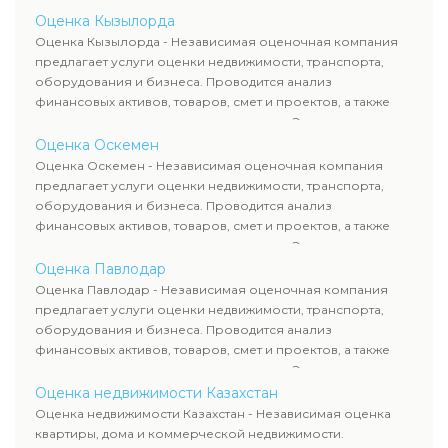
определяют рыночную стоимость имущества и
Оценка Кызылорда
рассчитывают ущерб. Все отчеты соответствуют
Оценка Кызылорда - Независимая оценочная компания
требованиям законодательства и используются для
предлагает услуги оценки недвижимости, транспорта,
сделок, кредитования и судебных процессов.
оборудования и бизнеса. Проводится анализ
финансовых активов, товаров, смет и проектов, а также
оценка животных и недропользования. Эксперты
определяют рыночную стоимость имущества и
Оценка Оскемен
рассчитывают ущерб. Все отчеты соответствуют
Оценка Оскемен - Независимая оценочная компания
требованиям законодательства и используются для
предлагает услуги оценки недвижимости, транспорта,
сделок, кредитования и судебных процессов.
оборудования и бизнеса. Проводится анализ
финансовых активов, товаров, смет и проектов, а также
оценка животных и недропользования. Эксперты
определяют рыночную стоимость имущества и
Оценка Павлодар
рассчитывают ущерб. Все отчеты соответствуют
Оценка Павлодар - Независимая оценочная компания
требованиям законодательства и используются для
предлагает услуги оценки недвижимости, транспорта,
сделок, кредитования и судебных процессов.
оборудования и бизнеса. Проводится анализ
финансовых активов, товаров, смет и проектов, а также
оценка животных и недропользования. Эксперты
определяют рыночную стоимость имущества и
Оценка недвижимости Казахстан
рассчитывают ущерб. Все отчеты соответствуют
Оценка недвижимости Казахстан - Независимая оценка
требованиям законодательства и используются для
квартиры, дома и коммерческой недвижимости.