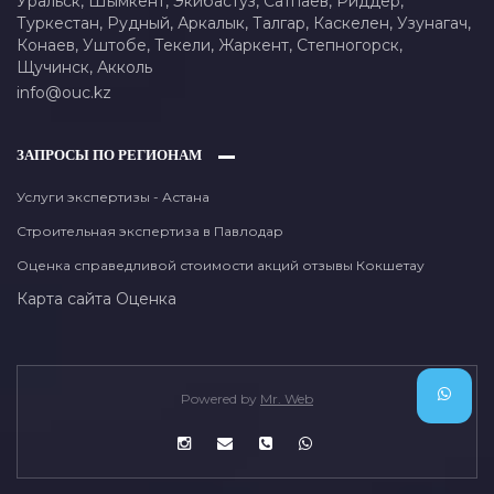
Уральск,
Шымкент,
Экибастуз,
Сатпаев,
Риддер,
Туркестан,
Рудный,
Аркалык,
Талгар,
Каскелен,
Узунагач,
Конаев,
Уштобе,
Текели,
Жаркент,
Степногорск,
Щучинск,
Акколь
info@ouc.kz
ЗАПРОСЫ ПО РЕГИОНАМ
Услуги экспертизы - Астана
Строительная экспертиза в Павлодар
Оценка справедливой стоимости акций отзывы Кокшетау
Карта сайта
Оценка
Powered by
Mr. Web