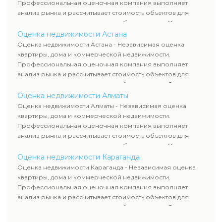
сделок, кредитования и судебных процессов.
Профессиональная оценочная компания выполняет
анализ рынка и рассчитывает стоимость объектов для
продажи, ипотеки, аренды и судебных споров. Оценка
недвижимости включает современные методы и
Оценка недвижимости Астана
гарантирует объективные результаты. Отчеты
Оценка недвижимости Астана - Независимая оценка
используются для банков, судов и страховых компаний по
квартиры, дома и коммерческой недвижимости.
всему Казахстану.
Профессиональная оценочная компания выполняет
анализ рынка и рассчитывает стоимость объектов для
продажи, ипотеки, аренды и судебных споров. Оценка
недвижимости включает современные методы и
Оценка недвижимости Алматы
гарантирует объективные результаты. Отчеты
Оценка недвижимости Алматы - Независимая оценка
используются для банков, судов и страховых компаний по
квартиры, дома и коммерческой недвижимости.
всему Казахстану.
Профессиональная оценочная компания выполняет
анализ рынка и рассчитывает стоимость объектов для
продажи, ипотеки, аренды и судебных споров. Оценка
недвижимости включает современные методы и
Оценка недвижимости Караганда
гарантирует объективные результаты. Отчеты
Оценка недвижимости Караганда - Независимая оценка
используются для банков, судов и страховых компаний по
квартиры, дома и коммерческой недвижимости.
всему Казахстану.
Профессиональная оценочная компания выполняет
анализ рынка и рассчитывает стоимость объектов для
продажи, ипотеки, аренды и судебных споров. Оценка
недвижимости включает современные методы и