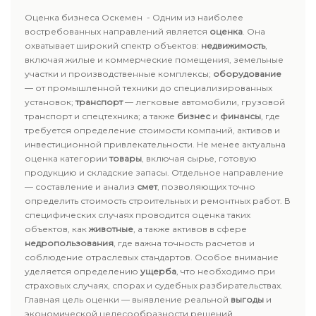
Оценка бизнеса Оскемен - Одним из наиболее
востребованных направлений является
оценка
. Она
охватывает широкий спектр объектов:
недвижимость
,
включая жилые и коммерческие помещения, земельные
участки и производственные комплексы;
оборудование
— от промышленной техники до специализированных
установок;
транспорт
— легковые автомобили, грузовой
транспорт и спецтехника; а также
бизнес
и
финансы
, где
требуется определение стоимости компаний, активов и
инвестиционной привлекательности. Не менее актуальна
оценка категории
товары
, включая сырье, готовую
продукцию и складские запасы. Отдельное направление
— составление и анализ
смет
, позволяющих точно
определить стоимость строительных и ремонтных работ. В
специфических случаях проводится оценка таких
объектов, как
животные
, а также активов в сфере
недропользования
, где важна точность расчетов и
соблюдение отраслевых стандартов. Особое внимание
уделяется определению
ущерба
, что необходимо при
страховых случаях, спорах и судебных разбирательствах.
Главная цель оценки — выявление реальной
выгоды
и
экономической целесообразности решений.