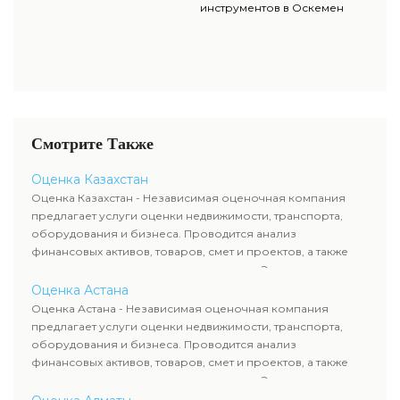
инструментов в Оскемен
Смотрите Также
Оценка Казахстан
Оценка Казахстан - Независимая оценочная компания
предлагает услуги оценки недвижимости, транспорта,
оборудования и бизнеса. Проводится анализ
финансовых активов, товаров, смет и проектов, а также
оценка животных и недропользования. Эксперты
определяют рыночную стоимость имущества и
Оценка Астана
рассчитывают ущерб. Все отчеты соответствуют
Оценка Астана - Независимая оценочная компания
требованиям законодательства и используются для
предлагает услуги оценки недвижимости, транспорта,
сделок, кредитования и судебных процессов.
оборудования и бизнеса. Проводится анализ
финансовых активов, товаров, смет и проектов, а также
оценка животных и недропользования. Эксперты
определяют рыночную стоимость имущества и