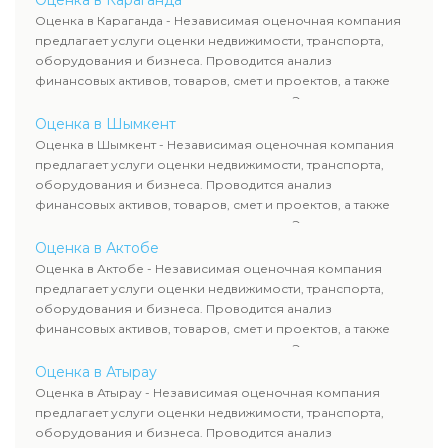
Оценка в Караганда
рассчитывают ущерб. Все отчеты соответствуют
Оценка в Караганда - Независимая оценочная компания
требованиям законодательства и используются для
предлагает услуги оценки недвижимости, транспорта,
сделок, кредитования и судебных процессов.
оборудования и бизнеса. Проводится анализ
финансовых активов, товаров, смет и проектов, а также
оценка животных и недропользования. Эксперты
определяют рыночную стоимость имущества и
Оценка в Шымкент
рассчитывают ущерб. Все отчеты соответствуют
Оценка в Шымкент - Независимая оценочная компания
требованиям законодательства и используются для
предлагает услуги оценки недвижимости, транспорта,
сделок, кредитования и судебных процессов.
оборудования и бизнеса. Проводится анализ
финансовых активов, товаров, смет и проектов, а также
оценка животных и недропользования. Эксперты
определяют рыночную стоимость имущества и
Оценка в Актобе
рассчитывают ущерб. Все отчеты соответствуют
Оценка в Актобе - Независимая оценочная компания
требованиям законодательства и используются для
предлагает услуги оценки недвижимости, транспорта,
сделок, кредитования и судебных процессов.
оборудования и бизнеса. Проводится анализ
финансовых активов, товаров, смет и проектов, а также
оценка животных и недропользования. Эксперты
определяют рыночную стоимость имущества и
Оценка в Атырау
рассчитывают ущерб. Все отчеты соответствуют
Оценка в Атырау - Независимая оценочная компания
требованиям законодательства и используются для
предлагает услуги оценки недвижимости, транспорта,
сделок, кредитования и судебных процессов.
оборудования и бизнеса. Проводится анализ