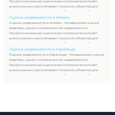
всему Казахстану.
Профессиональная оценочная компания выполняет
анализ рынка и рассчитывает стоимость объектов для
продажи, ипотеки, аренды и судебных споров. Оценка
недвижимости включает современные методы и
Оценка недвижимости в Алматы
гарантирует объективные результаты. Отчеты
Оценка недвижимости в Алматы - Независимая оценка
используются для банков, судов и страховых компаний по
квартиры, дома и коммерческой недвижимости.
всему Казахстану.
Профессиональная оценочная компания выполняет
анализ рынка и рассчитывает стоимость объектов для
продажи, ипотеки, аренды и судебных споров. Оценка
недвижимости включает современные методы и
Оценка недвижимости в Караганда
гарантирует объективные результаты. Отчеты
Оценка недвижимости в Караганда - Независимая оценка
используются для банков, судов и страховых компаний по
квартиры, дома и коммерческой недвижимости.
всему Казахстану.
Профессиональная оценочная компания выполняет
анализ рынка и рассчитывает стоимость объектов для
продажи, ипотеки, аренды и судебных споров. Оценка
недвижимости включает современные методы и
гарантирует объективные результаты. Отчеты
используются для банков, судов и страховых компаний по
всему Казахстану.