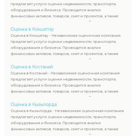
требованиям законодательства и используются для
предлагает услуги оценки недвижимости, транспорта,
сделок, кредитования и судебных процессов.
оборудования и бизнеса. Проводится анализ
финансовых активов, товаров, смет и проектов, а также
оценка животных и недропользования. Эксперты
определяют рыночную стоимость имущества и
Оценка в Кокшетау
рассчитывают ущерб. Все отчеты соответствуют
Оценка в Кокшетау - Независимая оценочная компания
требованиям законодательства и используются для
предлагает услуги оценки недвижимости, транспорта,
сделок, кредитования и судебных процессов.
оборудования и бизнеса. Проводится анализ
финансовых активов, товаров, смет и проектов, а также
оценка животных и недропользования. Эксперты
определяют рыночную стоимость имущества и
Оценка в Костанай
рассчитывают ущерб. Все отчеты соответствуют
Оценка в Костанай - Независимая оценочная компания
требованиям законодательства и используются для
предлагает услуги оценки недвижимости, транспорта,
сделок, кредитования и судебных процессов.
оборудования и бизнеса. Проводится анализ
финансовых активов, товаров, смет и проектов, а также
оценка животных и недропользования. Эксперты
определяют рыночную стоимость имущества и
Оценка в Кызылорда
рассчитывают ущерб. Все отчеты соответствуют
Оценка в Кызылорда - Независимая оценочная компания
требованиям законодательства и используются для
предлагает услуги оценки недвижимости, транспорта,
сделок, кредитования и судебных процессов.
оборудования и бизнеса. Проводится анализ
финансовых активов, товаров, смет и проектов, а также
оценка животных и недропользования. Эксперты