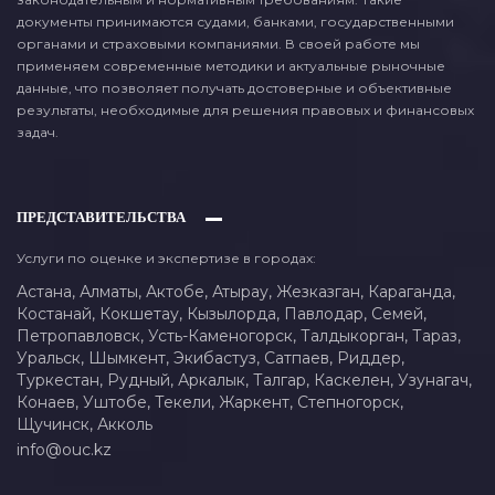
документы принимаются судами, банками, государственными
органами и страховыми компаниями. В своей работе мы
применяем современные методики и актуальные рыночные
данные, что позволяет получать достоверные и объективные
результаты, необходимые для решения правовых и финансовых
задач.
ПРЕДСТАВИТЕЛЬСТВА
Услуги по оценке и экспертизе в городах:
Астана,
Алматы,
Актобе,
Атырау,
Жезказган,
Караганда,
Костанай,
Кокшетау,
Кызылорда,
Павлодар,
Семей,
Петропавловск,
Усть-Каменогорск,
Талдыкорган,
Тараз,
Уральск,
Шымкент,
Экибастуз,
Сатпаев,
Риддер,
Туркестан,
Рудный,
Аркалык,
Талгар,
Каскелен,
Узунагач,
Конаев,
Уштобе,
Текели,
Жаркент,
Степногорск,
Щучинск,
Акколь
info@ouc.kz