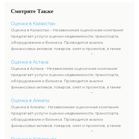
Смотрите Также
Оценка в Казахстан
Оценка в Казахстан - Независимая оценочная компания
предлагает услуги оценки недвижимости, транспорта,
оборудования и бизнеса. Проводится анализ
финансовых активов, товаров, смет и проектов, а также
оценка животных и недропользования. Эксперты
определяют рыночную стоимость имущества и
Оценка в Астана
рассчитывают ущерб. Все отчеты соответствуют
Оценка в Астана - Независимая оценочная компания
требованиям законодательства и используются для
предлагает услуги оценки недвижимости, транспорта,
сделок, кредитования и судебных процессов.
оборудования и бизнеса. Проводится анализ
финансовых активов, товаров, смет и проектов, а также
оценка животных и недропользования. Эксперты
определяют рыночную стоимость имущества и
Оценка в Алматы
рассчитывают ущерб. Все отчеты соответствуют
Оценка в Алматы - Независимая оценочная компания
требованиям законодательства и используются для
предлагает услуги оценки недвижимости, транспорта,
сделок, кредитования и судебных процессов.
оборудования и бизнеса. Проводится анализ
финансовых активов, товаров, смет и проектов, а также
оценка животных и недропользования. Эксперты
определяют рыночную стоимость имущества и