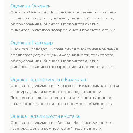
определяют рыночную стоимость имущества и
Оценка в Оскемен
рассчитывают ущерб. Все отчеты соответствуют
Оценка в Оскемен - Независимая оценочная компания
требованиям законодательства и используются для
предлагает услуги оценки недвижимости, транспорта,
сделок, кредитования и судебных процессов.
оборудования и бизнеса. Проводится анализ
финансовых активов, товаров, смет и проектов, а также
оценка животных и недропользования. Эксперты
определяют рыночную стоимость имущества и
Оценка в Павлодар
рассчитывают ущерб. Все отчеты соответствуют
Оценка в Павлодар - Независимая оценочная компания
требованиям законодательства и используются для
предлагает услуги оценки недвижимости, транспорта,
сделок, кредитования и судебных процессов.
оборудования и бизнеса. Проводится анализ
финансовых активов, товаров, смет и проектов, а также
оценка животных и недропользования. Эксперты
определяют рыночную стоимость имущества и
Оценка недвижимости в Казахстан
рассчитывают ущерб. Все отчеты соответствуют
Оценка недвижимости в Казахстан - Независимая оценка
требованиям законодательства и используются для
квартиры, дома и коммерческой недвижимости.
сделок, кредитования и судебных процессов.
Профессиональная оценочная компания выполняет
анализ рынка и рассчитывает стоимость объектов для
продажи, ипотеки, аренды и судебных споров. Оценка
недвижимости включает современные методы и
Оценка недвижимости в Астана
гарантирует объективные результаты. Отчеты
Оценка недвижимости в Астана - Независимая оценка
используются для банков, судов и страховых компаний по
квартиры, дома и коммерческой недвижимости.