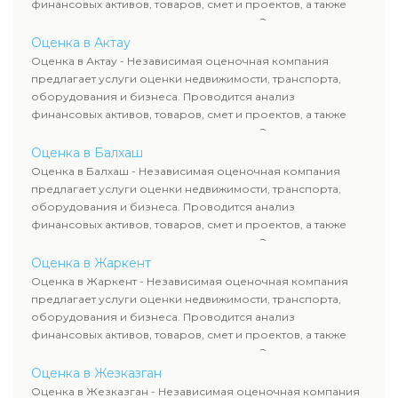
финансовых активов, товаров, смет и проектов, а также
оценка животных и недропользования. Эксперты
определяют рыночную стоимость имущества и
Оценка в Актау
рассчитывают ущерб. Все отчеты соответствуют
Оценка в Актау - Независимая оценочная компания
требованиям законодательства и используются для
предлагает услуги оценки недвижимости, транспорта,
сделок, кредитования и судебных процессов.
оборудования и бизнеса. Проводится анализ
финансовых активов, товаров, смет и проектов, а также
оценка животных и недропользования. Эксперты
определяют рыночную стоимость имущества и
Оценка в Балхаш
рассчитывают ущерб. Все отчеты соответствуют
Оценка в Балхаш - Независимая оценочная компания
требованиям законодательства и используются для
предлагает услуги оценки недвижимости, транспорта,
сделок, кредитования и судебных процессов.
оборудования и бизнеса. Проводится анализ
финансовых активов, товаров, смет и проектов, а также
оценка животных и недропользования. Эксперты
определяют рыночную стоимость имущества и
Оценка в Жаркент
рассчитывают ущерб. Все отчеты соответствуют
Оценка в Жаркент - Независимая оценочная компания
требованиям законодательства и используются для
предлагает услуги оценки недвижимости, транспорта,
сделок, кредитования и судебных процессов.
оборудования и бизнеса. Проводится анализ
финансовых активов, товаров, смет и проектов, а также
оценка животных и недропользования. Эксперты
определяют рыночную стоимость имущества и
Оценка в Жезказган
рассчитывают ущерб. Все отчеты соответствуют
Оценка в Жезказган - Независимая оценочная компания