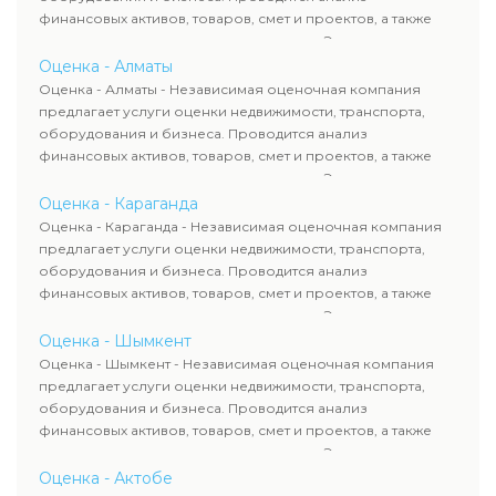
финансовых активов, товаров, смет и проектов, а также
оценка животных и недропользования. Эксперты
определяют рыночную стоимость имущества и
Оценка - Алматы
рассчитывают ущерб. Все отчеты соответствуют
Оценка - Алматы - Независимая оценочная компания
требованиям законодательства и используются для
предлагает услуги оценки недвижимости, транспорта,
сделок, кредитования и судебных процессов.
оборудования и бизнеса. Проводится анализ
финансовых активов, товаров, смет и проектов, а также
оценка животных и недропользования. Эксперты
определяют рыночную стоимость имущества и
Оценка - Караганда
рассчитывают ущерб. Все отчеты соответствуют
Оценка - Караганда - Независимая оценочная компания
требованиям законодательства и используются для
предлагает услуги оценки недвижимости, транспорта,
сделок, кредитования и судебных процессов.
оборудования и бизнеса. Проводится анализ
финансовых активов, товаров, смет и проектов, а также
оценка животных и недропользования. Эксперты
определяют рыночную стоимость имущества и
Оценка - Шымкент
рассчитывают ущерб. Все отчеты соответствуют
Оценка - Шымкент - Независимая оценочная компания
требованиям законодательства и используются для
предлагает услуги оценки недвижимости, транспорта,
сделок, кредитования и судебных процессов.
оборудования и бизнеса. Проводится анализ
финансовых активов, товаров, смет и проектов, а также
оценка животных и недропользования. Эксперты
определяют рыночную стоимость имущества и
Оценка - Актобе