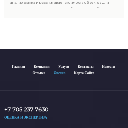
анализ рынка и рассчитывает стоимость объектов для
продажи, ипотеки, аренды и судебных споров. Оценка
недвижимости включает современные методы и
гарантирует объективные результаты. Отчеты
используются для банков, судов и страховых компаний по
всему Казахстану.
Главная
Компания
Услуги
Контакты
Новости
Отзывы
Оценка
Карта Сайта
+7 705 237 7630
ОЦЕНКА И ЭКСПЕРТИЗА