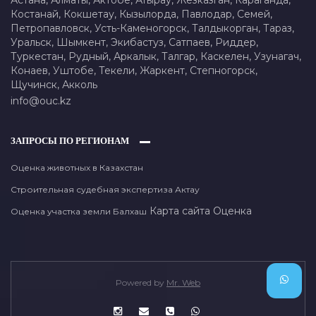
Астана,
Алматы,
Актобе,
Атырау,
Жезказган,
Караганда,
Костанай,
Кокшетау,
Кызылорда,
Павлодар,
Семей,
Петропавловск,
Усть-Каменогорск,
Талдыкорган,
Тараз,
Уральск,
Шымкент,
Экибастуз,
Сатпаев,
Риддер,
Туркестан,
Рудный,
Аркалык,
Талгар,
Каскелен,
Узунагач,
Конаев,
Уштобе,
Текели,
Жаркент,
Степногорск,
Щучинск,
Акколь
info@ouc.kz
ЗАПРОСЫ ПО РЕГИОНАМ
Оценка животных в Казахстан
Строительная судебная экспертиза Актау
Карта сайта
Оценка
Оценка участка земли Балхаш
Powered by
Mr. Web