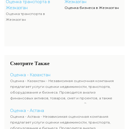
Оценка транспорта в
Жезказган
Жезказган
Оценка бизнеса в Жезказган
Оценка транспорта в
Жезказган
Смотрите Также
Оценка - Казахстан
Оценка - Казахстан - Независимая оценочная компания
предлагает услуги оценки недвижимости, транспорта,
оборудования и бизнеса. Проводится анализ
финансовых активов, товаров, смет и проектов, а также
оценка животных и недропользования. Эксперты
определяют рыночную стоимость имущества и
Оценка - Астана
рассчитывают ущерб. Все отчеты соответствуют
Оценка - Астана - Независимая оценочная компания
требованиям законодательства и используются для
предлагает услуги оценки недвижимости, транспорта,
сделок, кредитования и судебных процессов.
оборудования и бизнеса. Проводится анализ