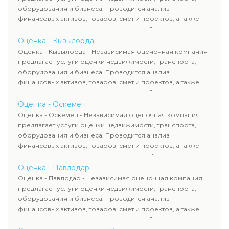
сделок, кредитования и судебных процессов.
оборудования и бизнеса. Проводится анализ
финансовых активов, товаров, смет и проектов, а также
оценка животных и недропользования. Эксперты
определяют рыночную стоимость имущества и
Оценка - Кызылорда
рассчитывают ущерб. Все отчеты соответствуют
Оценка - Кызылорда - Независимая оценочная компания
требованиям законодательства и используются для
предлагает услуги оценки недвижимости, транспорта,
сделок, кредитования и судебных процессов.
оборудования и бизнеса. Проводится анализ
финансовых активов, товаров, смет и проектов, а также
оценка животных и недропользования. Эксперты
определяют рыночную стоимость имущества и
Оценка - Оскемен
рассчитывают ущерб. Все отчеты соответствуют
Оценка - Оскемен - Независимая оценочная компания
требованиям законодательства и используются для
предлагает услуги оценки недвижимости, транспорта,
сделок, кредитования и судебных процессов.
оборудования и бизнеса. Проводится анализ
финансовых активов, товаров, смет и проектов, а также
оценка животных и недропользования. Эксперты
определяют рыночную стоимость имущества и
Оценка - Павлодар
рассчитывают ущерб. Все отчеты соответствуют
Оценка - Павлодар - Независимая оценочная компания
требованиям законодательства и используются для
предлагает услуги оценки недвижимости, транспорта,
сделок, кредитования и судебных процессов.
оборудования и бизнеса. Проводится анализ
финансовых активов, товаров, смет и проектов, а также
оценка животных и недропользования. Эксперты