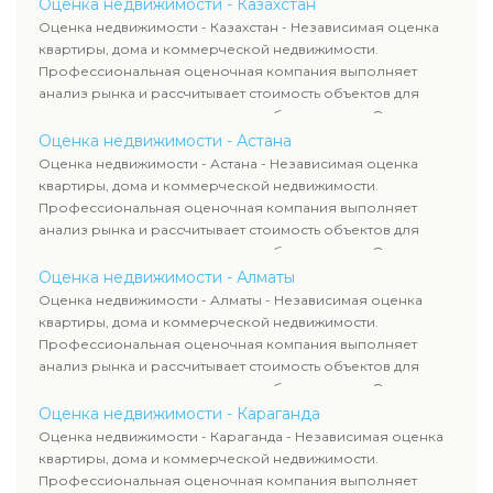
определяют рыночную стоимость имущества и
Оценка недвижимости - Казахстан
рассчитывают ущерб. Все отчеты соответствуют
Оценка недвижимости - Казахстан - Независимая оценка
требованиям законодательства и используются для
квартиры, дома и коммерческой недвижимости.
сделок, кредитования и судебных процессов.
Профессиональная оценочная компания выполняет
анализ рынка и рассчитывает стоимость объектов для
продажи, ипотеки, аренды и судебных споров. Оценка
недвижимости включает современные методы и
Оценка недвижимости - Астана
гарантирует объективные результаты. Отчеты
Оценка недвижимости - Астана - Независимая оценка
используются для банков, судов и страховых компаний по
квартиры, дома и коммерческой недвижимости.
всему Казахстану.
Профессиональная оценочная компания выполняет
анализ рынка и рассчитывает стоимость объектов для
продажи, ипотеки, аренды и судебных споров. Оценка
недвижимости включает современные методы и
Оценка недвижимости - Алматы
гарантирует объективные результаты. Отчеты
Оценка недвижимости - Алматы - Независимая оценка
используются для банков, судов и страховых компаний по
квартиры, дома и коммерческой недвижимости.
всему Казахстану.
Профессиональная оценочная компания выполняет
анализ рынка и рассчитывает стоимость объектов для
продажи, ипотеки, аренды и судебных споров. Оценка
недвижимости включает современные методы и
Оценка недвижимости - Караганда
гарантирует объективные результаты. Отчеты
Оценка недвижимости - Караганда - Независимая оценка
используются для банков, судов и страховых компаний по
квартиры, дома и коммерческой недвижимости.
всему Казахстану.
Профессиональная оценочная компания выполняет