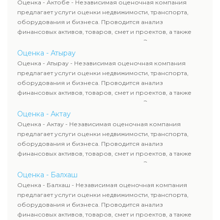
рассчитывают ущерб. Все отчеты соответствуют
Оценка - Актобе - Независимая оценочная компания
требованиям законодательства и используются для
предлагает услуги оценки недвижимости, транспорта,
сделок, кредитования и судебных процессов.
оборудования и бизнеса. Проводится анализ
финансовых активов, товаров, смет и проектов, а также
оценка животных и недропользования. Эксперты
определяют рыночную стоимость имущества и
Оценка - Атырау
рассчитывают ущерб. Все отчеты соответствуют
Оценка - Атырау - Независимая оценочная компания
требованиям законодательства и используются для
предлагает услуги оценки недвижимости, транспорта,
сделок, кредитования и судебных процессов.
оборудования и бизнеса. Проводится анализ
финансовых активов, товаров, смет и проектов, а также
оценка животных и недропользования. Эксперты
определяют рыночную стоимость имущества и
Оценка - Актау
рассчитывают ущерб. Все отчеты соответствуют
Оценка - Актау - Независимая оценочная компания
требованиям законодательства и используются для
предлагает услуги оценки недвижимости, транспорта,
сделок, кредитования и судебных процессов.
оборудования и бизнеса. Проводится анализ
финансовых активов, товаров, смет и проектов, а также
оценка животных и недропользования. Эксперты
определяют рыночную стоимость имущества и
Оценка - Балхаш
рассчитывают ущерб. Все отчеты соответствуют
Оценка - Балхаш - Независимая оценочная компания
требованиям законодательства и используются для
предлагает услуги оценки недвижимости, транспорта,
сделок, кредитования и судебных процессов.
оборудования и бизнеса. Проводится анализ
финансовых активов, товаров, смет и проектов, а также