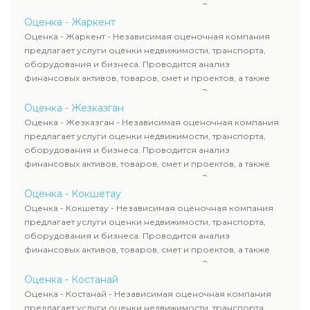
оценка животных и недропользования. Эксперты
определяют рыночную стоимость имущества и
Оценка - Жаркент
рассчитывают ущерб. Все отчеты соответствуют
Оценка - Жаркент - Независимая оценочная компания
требованиям законодательства и используются для
предлагает услуги оценки недвижимости, транспорта,
сделок, кредитования и судебных процессов.
оборудования и бизнеса. Проводится анализ
финансовых активов, товаров, смет и проектов, а также
оценка животных и недропользования. Эксперты
определяют рыночную стоимость имущества и
Оценка - Жезказган
рассчитывают ущерб. Все отчеты соответствуют
Оценка - Жезказган - Независимая оценочная компания
требованиям законодательства и используются для
предлагает услуги оценки недвижимости, транспорта,
сделок, кредитования и судебных процессов.
оборудования и бизнеса. Проводится анализ
финансовых активов, товаров, смет и проектов, а также
оценка животных и недропользования. Эксперты
определяют рыночную стоимость имущества и
Оценка - Кокшетау
рассчитывают ущерб. Все отчеты соответствуют
Оценка - Кокшетау - Независимая оценочная компания
требованиям законодательства и используются для
предлагает услуги оценки недвижимости, транспорта,
сделок, кредитования и судебных процессов.
оборудования и бизнеса. Проводится анализ
финансовых активов, товаров, смет и проектов, а также
оценка животных и недропользования. Эксперты
определяют рыночную стоимость имущества и
Оценка - Костанай
рассчитывают ущерб. Все отчеты соответствуют
Оценка - Костанай - Независимая оценочная компания
требованиям законодательства и используются для
предлагает услуги оценки недвижимости, транспорта,