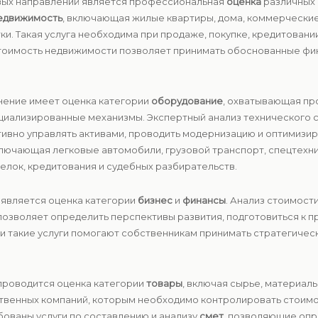
евых направлений является профессиональная
оценка
различных 
едвижимость
, включающая жилые квартиры, дома, коммерческие
и. Такая услуга необходима при продаже, покупке, кредитован
 стоимость недвижимости позволяет принимать обоснованные ф
нение имеет оценка категории
оборудование
, охватывающая пр
пециализированные механизмы. Экспертный анализ технического 
ивно управлять активами, проводить модернизацию и оптимизи
ключающая легковые автомобили, грузовой транспорт, спецтехни
елок, кредитования и судебных разбирательств.
является оценка категории
бизнес
и
финансы
. Анализ стоимост
позволяет определить перспективы развития, подготовиться к 
ки такие услуги помогают собственникам принимать стратегиче
 проводится оценка категории
товары
, включая сырье, материалы
ственных компаний, которым необходимо контролировать стоимо
бованы услуги по составлению и анализу
смет
, позволяющие опр