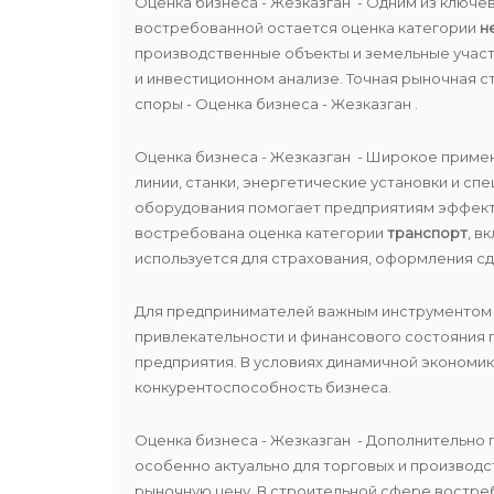
Оценка бизнеса - Жезказган - Одним из ключ
востребованной остается оценка категории
н
производственные объекты и земельные участк
и инвестиционном анализе. Точная рыночная
споры - Оценка бизнеса - Жезказган .
Оценка бизнеса - Жезказган - Широкое приме
линии, станки, энергетические установки и с
оборудования помогает предприятиям эффект
востребована оценка категории
транспорт
, в
используется для страхования, оформления сд
Для предпринимателей важным инструментом 
привлекательности и финансового состояния 
предприятия. В условиях динамичной экономи
конкурентоспособность бизнеса.
Оценка бизнеса - Жезказган - Дополнительно
особенно актуально для торговых и производ
рыночную цену. В строительной сфере востре