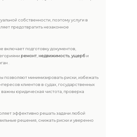
альной собственности, поэтому услуги в
оляет предотвратить незаконное
е включает подготовку документов,
атегориями
ремонт
,
недвижимость
,
ущерб
и
ган .
ты позволяют минимизировать риски, избежать
нтересов клиентов в судах, государственных
о важны юридическая чистота, проверка
воляет эффективно решать задачи любой
вильные решения, снижать риски и уверенно