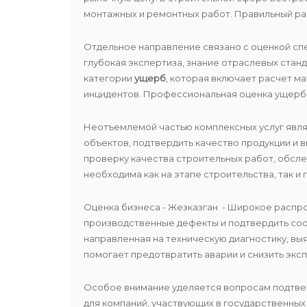
монтажных и ремонтных работ. Правильный ра
Отдельное направление связано с оценкой сп
глубокая экспертиза, знание отраслевых ста
категории
ущерб
, которая включает расчет м
инцидентов. Профессиональная оценка ущерба
Неотъемлемой частью комплексных услуг явл
объектов, подтвердить качество продукции и
проверку качества строительных работ, обсле
необходима как на этапе строительства, так и 
Оценка бизнеса - Жезказган - Широкое распр
производственные дефекты и подтвердить со
направленная на техническую диагностику, в
помогает предотвратить аварии и снизить экс
Особое внимание уделяется вопросам подтв
для компаний, участвующих в государственны