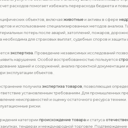
счет расходов помогает избежать перерасхода бюджета и повы
ецифических объектов, включая
животные
и активы в сфере
нед
ндартов и использование специализированных методов анализа.
атериальных потерь после аварий, затоплений, пожаров, дорожн
 необходима для страховых выплат, судебных споров и защиты
яется
экспертиза
. Проведение независимых исследований позво
 выявить нарушения. Особой востребованностью пользуется
стро
дование зданий и сооружений, анализ проектной документации и
при эксплуатации объектов.
остранение получила
экспертиза товаров
, позволяющая определ
ответствие установленным требованиям. Для промышленных пр
ыявление неисправностей и оценку остаточного ресурса техник
плуатационные риски.
ерждения категории
происхождение товара
и статуса
отечестве
х закупках, тендерах и международной торговле. Подтверждени