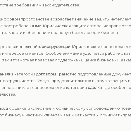
тствие требованиям законодательства.
цифровом пространстве возрастает значение защиты интеллекту
е востребованными. Юридическая защита авторских прав позв
ятельности и обеспечить правовую безопасность бизнеса.
 профессиональной
юриспруденции
. Юридическое сопровождени
ту интересов клиентов. Особое внимание уделяется работе с к
, так и грамотная правовая поддержка - Оценка бизнеса - Жезказ
 анализ категории
договоры
. Грамотно подготовленные докумен
ь сотрудничества. Услуги
представительство
включают защиту и
вление занимает сопровождение категории
сделки
, где особенн
ельства.
одход к оценке, экспертизе и юридическому сопровождению поз
т бизнесу и частным клиентам защищать активы, принимать пра