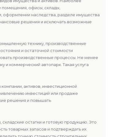
видов имущества и активов. Наиболее
 помещения, офисы, склады,
ии, оформлении наследства, разделе имущества
инансовые решения и исключать возможные
омышленную технику, производственные
состояния и остаточной стоимости
ровать производственные процессы. Не менее
ку и коммерческий автопарк. Такая услуга
и компании, активов, инвестиционной
привлечению инвестиций или продаже
ские решения и повышать
, складские остатки и готовую продукцию. Это
сть товарных запасов и подтверждать их
еделить точную стоимость строительных,