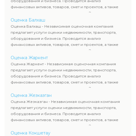
оборудования и бизнеса. Проводится анализ
финансовых активов, товаров, смет и проектов, а также
оценка животных и недропользования. Эксперты
определяют рыночную стоимость имущества и
Оценка Балхаш
рассчитывают ущерб. Все отчеты соответствуют
Оценка Балхаш - Независимая оценочная компания
требованиям законодательства и используются для
предлагает услуги оценки недвижимости, транспорта,
сделок, кредитования и судебных процессов.
оборудования и бизнеса. Проводится анализ
финансовых активов, товаров, смет и проектов, а также
оценка животных и недропользования. Эксперты
определяют рыночную стоимость имущества и
Оценка Жаркент
рассчитывают ущерб. Все отчеты соответствуют
Оценка Жаркент - Независимая оценочная компания
требованиям законодательства и используются для
предлагает услуги оценки недвижимости, транспорта,
сделок, кредитования и судебных процессов.
оборудования и бизнеса. Проводится анализ
финансовых активов, товаров, смет и проектов, а также
оценка животных и недропользования. Эксперты
определяют рыночную стоимость имущества и
Оценка Жезказган
рассчитывают ущерб. Все отчеты соответствуют
Оценка Жезказган - Независимая оценочная компания
требованиям законодательства и используются для
предлагает услуги оценки недвижимости, транспорта,
сделок, кредитования и судебных процессов.
оборудования и бизнеса. Проводится анализ
финансовых активов, товаров, смет и проектов, а также
оценка животных и недропользования. Эксперты
определяют рыночную стоимость имущества и
Оценка Кокшетау