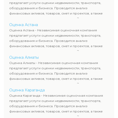
предлагает услуги оценки недвижимости, транспорта,
подход обеспечивает
оборудования и бизнеса. Проводится анализ
финансовую выгоду и
финансовых активов, товаров, смет и проектов, а также
безопасность сделки.
оценка животных и недропользования. Эксперты
определяют рыночную стоимость имущества и
Оценка Астана
рассчитывают ущерб. Все отчеты соответствуют
Оценка Астана - Независимая оценочная компания
требованиям законодательства и используются для
предлагает услуги оценки недвижимости, транспорта,
сделок, кредитования и судебных процессов.
оборудования и бизнеса. Проводится анализ
финансовых активов, товаров, смет и проектов, а также
оценка животных и недропользования. Эксперты
определяют рыночную стоимость имущества и
Оценка Алматы
рассчитывают ущерб. Все отчеты соответствуют
Оценка Алматы - Независимая оценочная компания
требованиям законодательства и используются для
предлагает услуги оценки недвижимости, транспорта,
сделок, кредитования и судебных процессов.
оборудования и бизнеса. Проводится анализ
финансовых активов, товаров, смет и проектов, а также
оценка животных и недропользования. Эксперты
определяют рыночную стоимость имущества и
Оценка Караганда
рассчитывают ущерб. Все отчеты соответствуют
Оценка Караганда - Независимая оценочная компания
требованиям законодательства и используются для
предлагает услуги оценки недвижимости, транспорта,
сделок, кредитования и судебных процессов.
оборудования и бизнеса. Проводится анализ
финансовых активов, товаров, смет и проектов, а также
оценка животных и недропользования. Эксперты