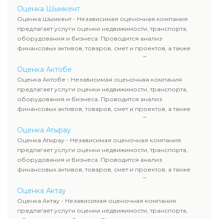
определяют рыночную стоимость имущества и
Оценка Шымкент
рассчитывают ущерб. Все отчеты соответствуют
Оценка Шымкент - Независимая оценочная компания
требованиям законодательства и используются для
предлагает услуги оценки недвижимости, транспорта,
сделок, кредитования и судебных процессов.
оборудования и бизнеса. Проводится анализ
финансовых активов, товаров, смет и проектов, а также
оценка животных и недропользования. Эксперты
определяют рыночную стоимость имущества и
Оценка Актобе
рассчитывают ущерб. Все отчеты соответствуют
Оценка Актобе - Независимая оценочная компания
требованиям законодательства и используются для
предлагает услуги оценки недвижимости, транспорта,
сделок, кредитования и судебных процессов.
оборудования и бизнеса. Проводится анализ
финансовых активов, товаров, смет и проектов, а также
оценка животных и недропользования. Эксперты
определяют рыночную стоимость имущества и
Оценка Атырау
рассчитывают ущерб. Все отчеты соответствуют
Оценка Атырау - Независимая оценочная компания
требованиям законодательства и используются для
предлагает услуги оценки недвижимости, транспорта,
сделок, кредитования и судебных процессов.
оборудования и бизнеса. Проводится анализ
финансовых активов, товаров, смет и проектов, а также
оценка животных и недропользования. Эксперты
определяют рыночную стоимость имущества и
Оценка Актау
рассчитывают ущерб. Все отчеты соответствуют
Оценка Актау - Независимая оценочная компания
требованиям законодательства и используются для
предлагает услуги оценки недвижимости, транспорта,
сделок, кредитования и судебных процессов.