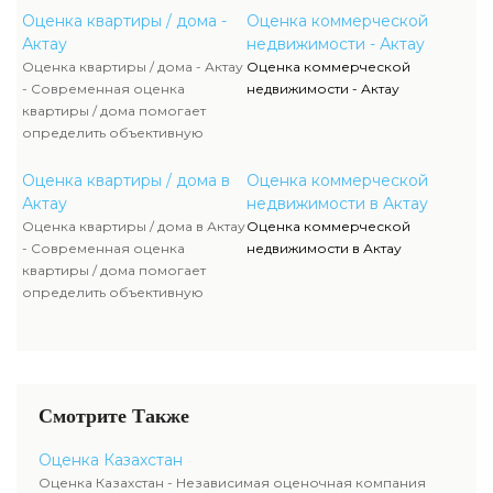
рыночной ситуации и
Оценка квартиры / дома -
Оценка коммерческой
технических характеристик
Актау
недвижимости - Актау
объекта. Эксперты проводят
Оценка квартиры / дома - Актау
Оценка коммерческой
анализ направлений финансы,
- Современная оценка
недвижимости - Актау
смета, товары и других
квартиры / дома помогает
факторов, влияющих на
определить объективную
итоговую цену квартиры или
стоимость недвижимости с
дома. Профессиональный
учетом рыночной ситуации и
Оценка квартиры / дома в
Оценка коммерческой
подход обеспечивает
технических характеристик
Актау
недвижимости в Актау
финансовую выгоду и
объекта. Эксперты проводят
Оценка квартиры / дома в Актау
Оценка коммерческой
безопасность сделки.
анализ направлений финансы,
- Современная оценка
недвижимости в Актау
смета, товары и других
квартиры / дома помогает
факторов, влияющих на
определить объективную
итоговую цену квартиры или
стоимость недвижимости с
дома. Профессиональный
учетом рыночной ситуации и
подход обеспечивает
технических характеристик
финансовую выгоду и
объекта. Эксперты проводят
безопасность сделки.
анализ направлений финансы,
Смотрите Также
смета, товары и других
факторов, влияющих на
Оценка Казахстан
итоговую цену квартиры или
Оценка Казахстан - Независимая оценочная компания
дома. Профессиональный