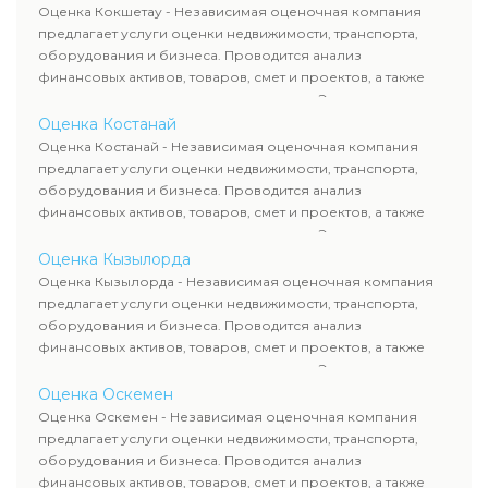
рассчитывают ущерб. Все отчеты соответствуют
Оценка Кокшетау - Независимая оценочная компания
требованиям законодательства и используются для
предлагает услуги оценки недвижимости, транспорта,
сделок, кредитования и судебных процессов.
оборудования и бизнеса. Проводится анализ
финансовых активов, товаров, смет и проектов, а также
оценка животных и недропользования. Эксперты
определяют рыночную стоимость имущества и
Оценка Костанай
рассчитывают ущерб. Все отчеты соответствуют
Оценка Костанай - Независимая оценочная компания
требованиям законодательства и используются для
предлагает услуги оценки недвижимости, транспорта,
сделок, кредитования и судебных процессов.
оборудования и бизнеса. Проводится анализ
финансовых активов, товаров, смет и проектов, а также
оценка животных и недропользования. Эксперты
определяют рыночную стоимость имущества и
Оценка Кызылорда
рассчитывают ущерб. Все отчеты соответствуют
Оценка Кызылорда - Независимая оценочная компания
требованиям законодательства и используются для
предлагает услуги оценки недвижимости, транспорта,
сделок, кредитования и судебных процессов.
оборудования и бизнеса. Проводится анализ
финансовых активов, товаров, смет и проектов, а также
оценка животных и недропользования. Эксперты
определяют рыночную стоимость имущества и
Оценка Оскемен
рассчитывают ущерб. Все отчеты соответствуют
Оценка Оскемен - Независимая оценочная компания
требованиям законодательства и используются для
предлагает услуги оценки недвижимости, транспорта,
сделок, кредитования и судебных процессов.
оборудования и бизнеса. Проводится анализ
финансовых активов, товаров, смет и проектов, а также