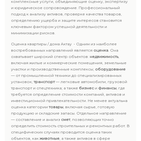
комплексные услуги, объединяющие оценку, экспертизу
и юридическое сопровождение. Профессиональный
подход к анализу активов, проверке качества товаров,
определению ущерба и защите интересов становится
ключевым фактором успешной деятельности и
минимизации рисков.
Оценка квартиры / дома Актау - Одним из наиболее
востребованных направлений является
оценка
. Она
охватывает широкий спектр объектов:
недвижимость
,
включая жилые и коммерческие помещения, земельные
участки и производственные комплексы;
оборудование
— от промышленной техники до специализированных
установок;
транспорт
— легковые автомобили, грузовой
транспорт и спецтехника; а также
бизнес
и
финансы
, где
требуется определение стоимости компаний, активов и
инвестиционной привлекательности. Не менее актуальна
оценка категории
товары
, включая сырье, готовую
продукцию и складские запасы. Отдельное направление
— составление и анализ
смет
, позволяющих точно
определить стоимость строительных и ремонтных работ. В
специфических случаях проводится оценка таких
объектов, как
животные
, а также активов в сфере