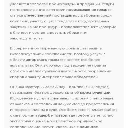
уделяется вопросам происхождения продукции. Услуги
по подтверждению категории
происхождение товара
и
статуса
отечественный поставщик
востребованы среди
компаний, участвующих в тендерах и государственных
закупках. Такие процедуры позволяют повысить доверие
к бизнесу и соответствовать требованиям
законодательства.
В современном мире важную роль играет защита
интеллектуальной собственности, поэтому услуги в
области
авторского права
становятся всё более
актуальными. Они включают подтверждение прав на
объекты интеллектуальной деятельности, разрешение
споров и защиту интересов правообладателей.
Оценка квартиры / дома Актау - Комплексный подход
невозможен без профессиональной
юриспруденции
.
Юридические услуги охватывают широкий спектр задач:
от анализа и составления документов до представления
интересов клиента в суде. Особое место занимает работа
с категориями
ущерб
и
товары
, где требуется не только
экспертная оценка, но и грамотное юридическое
сопровождение. Услуги, связанные с
ремонтом
,