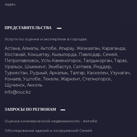
задач.
ПРЕДСТАВИТЕЛЬСТВА
Услуги по оценке и экспертизе в городах:
Астана,
Алматы,
Актобе,
Атырау,
Жезказган,
Караганда,
Костанай,
Кокшетау,
Кызылорда,
Павлодар,
Семей,
Петропавловск,
Усть-Каменогорск,
Талдыкорган,
Тараз,
Уральск,
Шымкент,
Экибастуз,
Сатпаев,
Риддер,
Туркестан,
Рудный,
Аркалык,
Талгар,
Каскелен,
Узунагач,
Конаев,
Уштобе,
Текели,
Жаркент,
Степногорск,
Щучинск,
Акколь
info@ouc.kz
ЗАПРОСЫ ПО РЕГИОНАМ
Оценка коммерческой недвижимости - Актобе
Обследование зданий и сооружений Семей