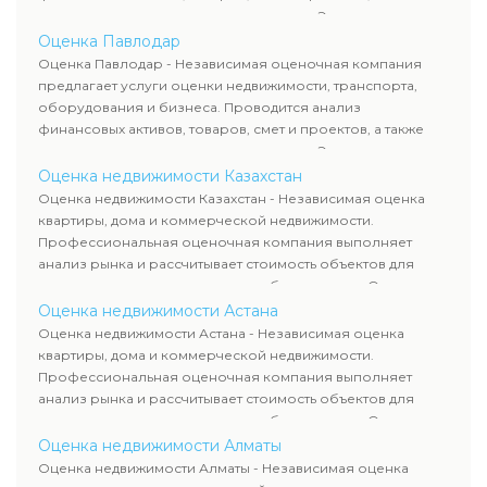
оценка животных и недропользования. Эксперты
определяют рыночную стоимость имущества и
Оценка Павлодар
рассчитывают ущерб. Все отчеты соответствуют
Оценка Павлодар - Независимая оценочная компания
требованиям законодательства и используются для
предлагает услуги оценки недвижимости, транспорта,
сделок, кредитования и судебных процессов.
оборудования и бизнеса. Проводится анализ
финансовых активов, товаров, смет и проектов, а также
оценка животных и недропользования. Эксперты
определяют рыночную стоимость имущества и
Оценка недвижимости Казахстан
рассчитывают ущерб. Все отчеты соответствуют
Оценка недвижимости Казахстан - Независимая оценка
требованиям законодательства и используются для
квартиры, дома и коммерческой недвижимости.
сделок, кредитования и судебных процессов.
Профессиональная оценочная компания выполняет
анализ рынка и рассчитывает стоимость объектов для
продажи, ипотеки, аренды и судебных споров. Оценка
недвижимости включает современные методы и
Оценка недвижимости Астана
гарантирует объективные результаты. Отчеты
Оценка недвижимости Астана - Независимая оценка
используются для банков, судов и страховых компаний по
квартиры, дома и коммерческой недвижимости.
всему Казахстану.
Профессиональная оценочная компания выполняет
анализ рынка и рассчитывает стоимость объектов для
продажи, ипотеки, аренды и судебных споров. Оценка
недвижимости включает современные методы и
Оценка недвижимости Алматы
гарантирует объективные результаты. Отчеты
Оценка недвижимости Алматы - Независимая оценка
используются для банков, судов и страховых компаний по