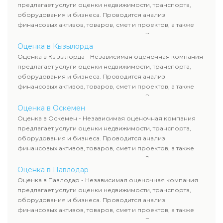
требованиям законодательства и используются для
предлагает услуги оценки недвижимости, транспорта,
сделок, кредитования и судебных процессов.
оборудования и бизнеса. Проводится анализ
финансовых активов, товаров, смет и проектов, а также
оценка животных и недропользования. Эксперты
определяют рыночную стоимость имущества и
Оценка в Кызылорда
рассчитывают ущерб. Все отчеты соответствуют
Оценка в Кызылорда - Независимая оценочная компания
требованиям законодательства и используются для
предлагает услуги оценки недвижимости, транспорта,
сделок, кредитования и судебных процессов.
оборудования и бизнеса. Проводится анализ
финансовых активов, товаров, смет и проектов, а также
оценка животных и недропользования. Эксперты
определяют рыночную стоимость имущества и
Оценка в Оскемен
рассчитывают ущерб. Все отчеты соответствуют
Оценка в Оскемен - Независимая оценочная компания
требованиям законодательства и используются для
предлагает услуги оценки недвижимости, транспорта,
сделок, кредитования и судебных процессов.
оборудования и бизнеса. Проводится анализ
финансовых активов, товаров, смет и проектов, а также
оценка животных и недропользования. Эксперты
определяют рыночную стоимость имущества и
Оценка в Павлодар
рассчитывают ущерб. Все отчеты соответствуют
Оценка в Павлодар - Независимая оценочная компания
требованиям законодательства и используются для
предлагает услуги оценки недвижимости, транспорта,
сделок, кредитования и судебных процессов.
оборудования и бизнеса. Проводится анализ
финансовых активов, товаров, смет и проектов, а также
оценка животных и недропользования. Эксперты