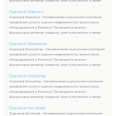
финансовых активов, товаров, смет и проектов, а также
оценка животных и недропользования. Эксперты
определяют рыночную стоимость имущества и
Оценка в Жаркент
рассчитывают ущерб. Все отчеты соответствуют
Оценка в Жаркент - Независимая оценочная компания
требованиям законодательства и используются для
предлагает услуги оценки недвижимости, транспорта,
сделок, кредитования и судебных процессов.
оборудования и бизнеса. Проводится анализ
финансовых активов, товаров, смет и проектов, а также
оценка животных и недропользования. Эксперты
определяют рыночную стоимость имущества и
Оценка в Жезказган
рассчитывают ущерб. Все отчеты соответствуют
Оценка в Жезказган - Независимая оценочная компания
требованиям законодательства и используются для
предлагает услуги оценки недвижимости, транспорта,
сделок, кредитования и судебных процессов.
оборудования и бизнеса. Проводится анализ
финансовых активов, товаров, смет и проектов, а также
оценка животных и недропользования. Эксперты
определяют рыночную стоимость имущества и
Оценка в Кокшетау
рассчитывают ущерб. Все отчеты соответствуют
Оценка в Кокшетау - Независимая оценочная компания
требованиям законодательства и используются для
предлагает услуги оценки недвижимости, транспорта,
сделок, кредитования и судебных процессов.
оборудования и бизнеса. Проводится анализ
финансовых активов, товаров, смет и проектов, а также
оценка животных и недропользования. Эксперты
определяют рыночную стоимость имущества и
Оценка в Костанай
рассчитывают ущерб. Все отчеты соответствуют
Оценка в Костанай - Независимая оценочная компания