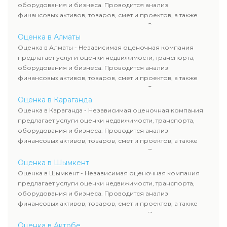
сделок, кредитования и судебных процессов.
оборудования и бизнеса. Проводится анализ
финансовых активов, товаров, смет и проектов, а также
оценка животных и недропользования. Эксперты
определяют рыночную стоимость имущества и
Оценка в Алматы
рассчитывают ущерб. Все отчеты соответствуют
Оценка в Алматы - Независимая оценочная компания
требованиям законодательства и используются для
предлагает услуги оценки недвижимости, транспорта,
сделок, кредитования и судебных процессов.
оборудования и бизнеса. Проводится анализ
финансовых активов, товаров, смет и проектов, а также
оценка животных и недропользования. Эксперты
определяют рыночную стоимость имущества и
Оценка в Караганда
рассчитывают ущерб. Все отчеты соответствуют
Оценка в Караганда - Независимая оценочная компания
требованиям законодательства и используются для
предлагает услуги оценки недвижимости, транспорта,
сделок, кредитования и судебных процессов.
оборудования и бизнеса. Проводится анализ
финансовых активов, товаров, смет и проектов, а также
оценка животных и недропользования. Эксперты
определяют рыночную стоимость имущества и
Оценка в Шымкент
рассчитывают ущерб. Все отчеты соответствуют
Оценка в Шымкент - Независимая оценочная компания
требованиям законодательства и используются для
предлагает услуги оценки недвижимости, транспорта,
сделок, кредитования и судебных процессов.
оборудования и бизнеса. Проводится анализ
финансовых активов, товаров, смет и проектов, а также
оценка животных и недропользования. Эксперты
определяют рыночную стоимость имущества и
Оценка в Актобе