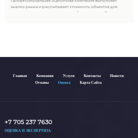
Профессиональная оценочная компания выполняет
анализ рынка и рассчитывает стоимость объектов для
продажи, ипотеки, аренды и судебных споров. Оценка
недвижимости включает современные методы и
гарантирует объективные результаты. Отчеты
используются для банков, судов и страховых компаний по
всему Казахстану.
Главная
Компания
Услуги
Контакты
Новости
Отзывы
Оценка
Карта Сайта
+7 705 237 7630
ОЦЕНКА И ЭКСПЕРТИЗА