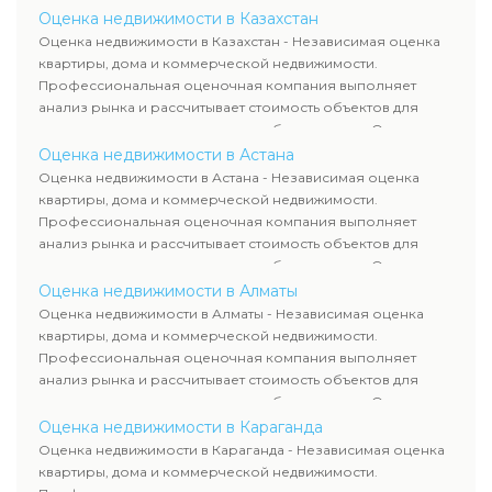
определяют рыночную стоимость имущества и
Оценка недвижимости в Казахстан
рассчитывают ущерб. Все отчеты соответствуют
Оценка недвижимости в Казахстан - Независимая оценка
требованиям законодательства и используются для
квартиры, дома и коммерческой недвижимости.
сделок, кредитования и судебных процессов.
Профессиональная оценочная компания выполняет
анализ рынка и рассчитывает стоимость объектов для
продажи, ипотеки, аренды и судебных споров. Оценка
недвижимости включает современные методы и
Оценка недвижимости в Астана
гарантирует объективные результаты. Отчеты
Оценка недвижимости в Астана - Независимая оценка
используются для банков, судов и страховых компаний по
квартиры, дома и коммерческой недвижимости.
всему Казахстану.
Профессиональная оценочная компания выполняет
анализ рынка и рассчитывает стоимость объектов для
продажи, ипотеки, аренды и судебных споров. Оценка
недвижимости включает современные методы и
Оценка недвижимости в Алматы
гарантирует объективные результаты. Отчеты
Оценка недвижимости в Алматы - Независимая оценка
используются для банков, судов и страховых компаний по
квартиры, дома и коммерческой недвижимости.
всему Казахстану.
Профессиональная оценочная компания выполняет
анализ рынка и рассчитывает стоимость объектов для
продажи, ипотеки, аренды и судебных споров. Оценка
недвижимости включает современные методы и
Оценка недвижимости в Караганда
гарантирует объективные результаты. Отчеты
Оценка недвижимости в Караганда - Независимая оценка
используются для банков, судов и страховых компаний по
квартиры, дома и коммерческой недвижимости.
всему Казахстану.