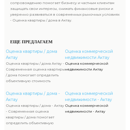
сопровождению помогает бизнесу и частным клиентам
защищать свои интересы, снижать финансовые риски и
уверенно развиваться в современных рыночных условиях
- Оценка квартиры / дома в Актау.
ЕЩЕ ПРЕДЛАГАЕМ
Оценка квартиры / дома
Оценка коммерческой
Актау
недвижимости Актау
Оценка квартиры / дома Актау -
Оценка коммерческой
Современная оценка квартиры
недвижимости Актау
/ дома помогает определить
объективную стоимость
недвижимости с учетом
рыночной ситуации и
Оценка квартиры / дома -
Оценка коммерческой
технических характеристик
Актау
недвижимости - Актау
объекта. Эксперты проводят
Оценка квартиры / дома - Актау
Оценка коммерческой
анализ направлений финансы,
- Современная оценка
недвижимости - Актау
смета, товары и других
квартиры / дома помогает
факторов, влияющих на
определить объективную
итоговую цену квартиры или
стоимость недвижимости с