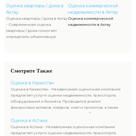
дома. Профессиональный
учетом рыночной ситуации и
Оценка квартиры / дома в
Оценка коммерческой
подход обеспечивает
технических характеристик
Актау
недвижимости в Актау
финансовую выгоду и
объекта. Эксперты проводят
Оценка квартиры / дома в Актау
Оценка коммерческой
безопасность сделки.
анализ направлений финансы,
- Современная оценка
недвижимости в Актау
смета, товары и других
квартиры / дома помогает
факторов, влияющих на
определить объективную
итоговую цену квартиры или
стоимость недвижимости с
дома. Профессиональный
учетом рыночной ситуации и
подход обеспечивает
технических характеристик
финансовую выгоду и
объекта. Эксперты проводят
безопасность сделки.
анализ направлений финансы,
Смотрите Также
смета, товары и других
факторов, влияющих на
Оценка в Казахстан
итоговую цену квартиры или
Оценка в Казахстан - Независимая оценочная компания
дома. Профессиональный
предлагает услуги оценки недвижимости, транспорта,
подход обеспечивает
оборудования и бизнеса. Проводится анализ
финансовую выгоду и
финансовых активов, товаров, смет и проектов, а также
безопасность сделки.
оценка животных и недропользования. Эксперты
определяют рыночную стоимость имущества и
Оценка в Астана
рассчитывают ущерб. Все отчеты соответствуют
Оценка в Астана - Независимая оценочная компания
требованиям законодательства и используются для
предлагает услуги оценки недвижимости, транспорта,