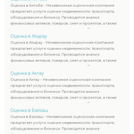
рассчитывают ущерб. Все отчеты соответствуют
Оценка в Актобе - Независимая оценочная компания
требованиям законодательства и используются для
предлагает услуги оценки недвижимости, транспорта,
сделок, кредитования и судебных процессов.
оборудования и бизнеса. Проводится анализ
финансовых активов, товаров, смет и проектов, а также
оценка животных и недропользования. Эксперты
определяют рыночную стоимость имущества и
Оценка в Атырау
рассчитывают ущерб. Все отчеты соответствуют
Оценка в Атырау - Независимая оценочная компания
требованиям законодательства и используются для
предлагает услуги оценки недвижимости, транспорта,
сделок, кредитования и судебных процессов.
оборудования и бизнеса. Проводится анализ
финансовых активов, товаров, смет и проектов, а также
оценка животных и недропользования. Эксперты
определяют рыночную стоимость имущества и
Оценка в Актау
рассчитывают ущерб. Все отчеты соответствуют
Оценка в Актау - Независимая оценочная компания
требованиям законодательства и используются для
предлагает услуги оценки недвижимости, транспорта,
сделок, кредитования и судебных процессов.
оборудования и бизнеса. Проводится анализ
финансовых активов, товаров, смет и проектов, а также
оценка животных и недропользования. Эксперты
определяют рыночную стоимость имущества и
Оценка в Балхаш
рассчитывают ущерб. Все отчеты соответствуют
Оценка в Балхаш - Независимая оценочная компания
требованиям законодательства и используются для
предлагает услуги оценки недвижимости, транспорта,
сделок, кредитования и судебных процессов.
оборудования и бизнеса. Проводится анализ