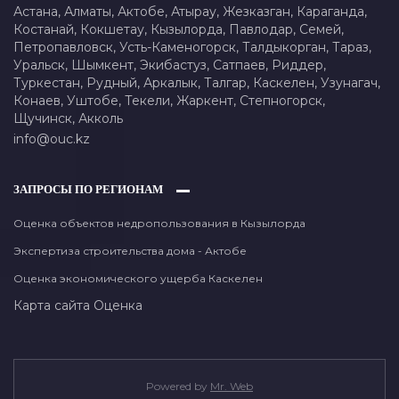
Астана,
Алматы,
Актобе,
Атырау,
Жезказган,
Караганда,
Костанай,
Кокшетау,
Кызылорда,
Павлодар,
Семей,
Петропавловск,
Усть-Каменогорск,
Талдыкорган,
Тараз,
Уральск,
Шымкент,
Экибастуз,
Сатпаев,
Риддер,
Туркестан,
Рудный,
Аркалык,
Талгар,
Каскелен,
Узунагач,
Конаев,
Уштобе,
Текели,
Жаркент,
Степногорск,
Щучинск,
Акколь
info@ouc.kz
ЗАПРОСЫ ПО РЕГИОНАМ
Оценка объектов недропользования в Кызылорда
Экспертиза строительства дома - Актобе
Оценка экономического ущерба Каскелен
Карта сайта
Оценка
Powered by
Mr. Web