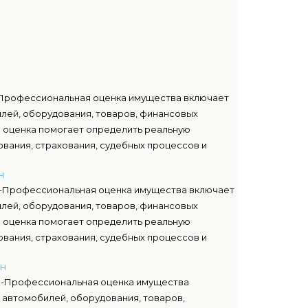
Профессиональная оценка имущества включает
лей, оборудования, товаров, финансовых
я оценка помогает определить реальную
ования, страхования, судебных процессов и
ы используют современные методы анализа и
н
ия, принимаемые банками и государственными
 -Профессиональная оценка имущества включает
лей, оборудования, товаров, финансовых
я оценка помогает определить реальную
ования, страхования, судебных процессов и
ы используют современные методы анализа и
ен
ия, принимаемые банками и государственными
 -Профессиональная оценка имущества
 автомобилей, оборудования, товаров,