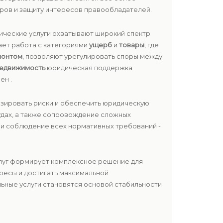
ров и защиту интересов правообладателей.
ические услуги охватывают широкий спектр
мает работа с категориями
ущерб
и
товары
, где
монтом
, позволяют урегулировать споры между
едвижимость
юридическая поддержка
ен .
изировать риски и обеспечить юридическую
удах, а также сопровождение сложных
ь и соблюдение всех нормативных требований -
слуг формирует комплексное решение для
ересы и достигать максимальной
ьные услуги становятся основой стабильности