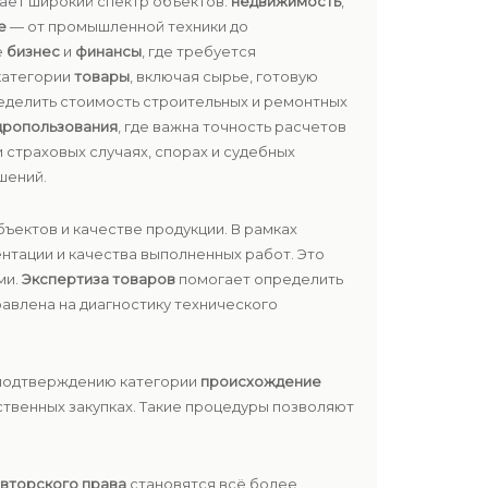
вает широкий спектр объектов:
недвижимость
,
е
— от промышленной техники до
е
бизнес
и
финансы
, где требуется
категории
товары
, включая сырье, готовую
еделить стоимость строительных и ремонтных
дропользования
, где важна точность расчетов
и страховых случаях, спорах и судебных
шений.
ъектов и качестве продукции. В рамках
нтации и качества выполненных работ. Это
ми.
Экспертиза товаров
помогает определить
авлена на диагностику технического
 подтверждению категории
происхождение
твенных закупках. Такие процедуры позволяют
вторского права
становятся всё более