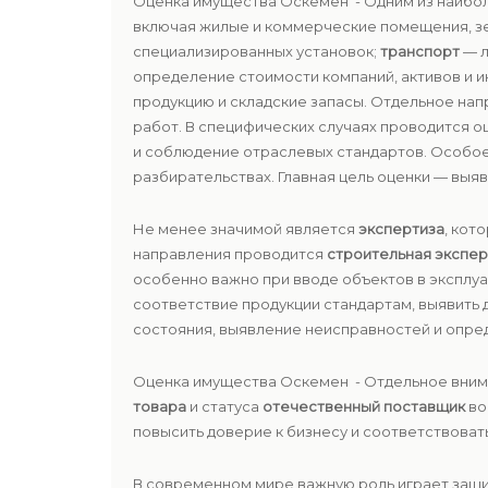
Оценка имущества Оскемен - Одним из наибо
включая жилые и коммерческие помещения, з
специализированных установок;
транспорт
— л
определение стоимости компаний, активов и 
продукцию и складские запасы. Отдельное на
работ. В специфических случаях проводится оц
и соблюдение отраслевых стандартов. Особо
разбирательствах. Главная цель оценки — вы
Не менее значимой является
экспертиза
, кот
направления проводится
строительная экспер
особенно важно при вводе объектов в эксплу
соответствие продукции стандартам, выявить 
состояния, выявление неисправностей и опре
Оценка имущества Оскемен - Отдельное вним
товара
и статуса
отечественный поставщик
во
повысить доверие к бизнесу и соответствоват
В современном мире важную роль играет защи