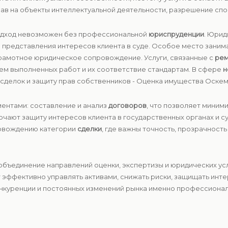
ав на объекты интеллектуальной деятельности, разрешение спо
одход невозможен без профессиональной
юриспруденции
. Юрид
до представления интересов клиента в суде. Особое место зани
 грамотное юридическое сопровождение. Услуги, связанные с
ре
ем выполненных работ и их соответствие стандартам. В сфере
н
сделок и защиту прав собственников - Оценка имущества Оскем
ентами: составление и анализ
договоров
, что позволяет миним
чают защиту интересов клиента в государственных органах и с
ровождению категории
сделки
, где важны точность, прозрачност
объединение направлений оценки, экспертизы и юридических у
т эффективно управлять активами, снижать риски, защищать инт
онкуренции и постоянных изменений рынка именно профессионал