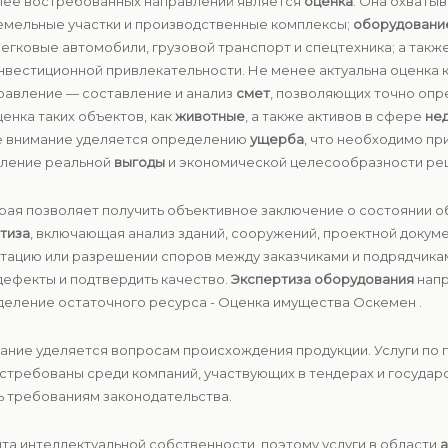
лее востребованных направлений является
оценка
. Она охваты
емельные участки и производственные комплексы;
оборудовани
егковые автомобили, грузовой транспорт и спецтехника; а такж
инвестиционной привлекательности. Не менее актуальна оценка 
правление — составление и анализ
смет
, позволяющих точно опр
енка таких объектов, как
животные
, а также активов в сфере
не
е внимание уделяется определению
ущерба
, что необходимо пр
явление реальной
выгоды
и экономической целесообразности ре
орая позволяет получить объективное заключение о состоянии об
тиза
, включающая анализ зданий, сооружений, проектной докуме
атацию или разрешении споров между заказчиками и подрядчика
дефекты и подтвердить качество.
Экспертиза оборудования
напр
деление остаточного ресурса - Оценка имущества Оскемен .
ание уделяется вопросам происхождения продукции. Услуги по
стребованы среди компаний, участвующих в тендерах и государс
ь требованиям законодательства.
та интеллектуальной собственности, поэтому услуги в области
а