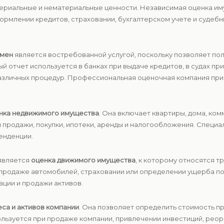
териальные и нематериальные ценности. Независимая оценка им
формлении кредитов, страховании, бухгалтерском учете и судеб
емен
является востребованной услугой, поскольку позволяет по
 отчет используется в банках при выдаче кредитов, в судах п
различных процедур. Профессиональная оценочная компания пр
нка недвижимого имущества
. Она включает квартиры, дома, к
 продажи, покупки, ипотеки, аренды и налогообложения. Специ
енденции.
является
оценка движимого имущества
, к которому относятся 
продаже автомобилей, страховании или определении ущерба п
ации и продажи активов.
еса и активов компании
. Она позволяет определить стоимость пр
льзуется при продаже компании, привлечении инвестиций, реор