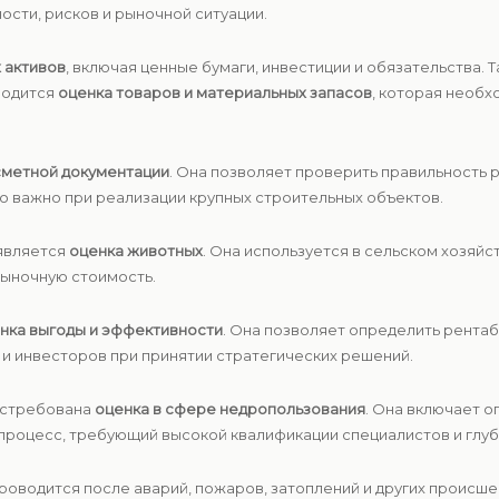
ости, рисков и рыночной ситуации.
 активов
, включая ценные бумаги, инвестиции и обязательства. 
водится
оценка товаров и материальных запасов
, которая необх
сметной документации
. Она позволяет проверить правильность 
о важно при реализации крупных строительных объектов.
является
оценка животных
. Она используется в сельском хозяйс
рыночную стоимость.
нка выгоды и эффективности
. Она позволяет определить рента
а и инвесторов при принятии стратегических решений.
остребована
оценка в сфере недропользования
. Она включает 
процесс, требующий высокой квалификации специалистов и глуб
проводится после аварий, пожаров, затоплений и других происш