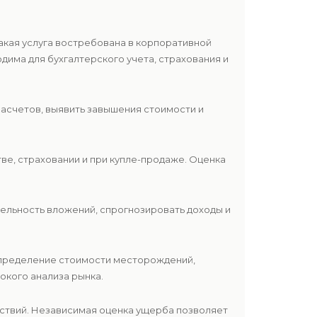
Такая услуга востребована в корпоративной
одима для бухгалтерского учета, страхования и
расчетов, выявить завышения стоимости и
тве, страховании и при купле-продаже. Оценка
бельность вложений, спрогнозировать доходы и
определение стоимости месторождений,
окого анализа рынка.
ествий. Независимая оценка ущерба позволяет