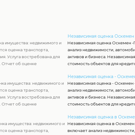
Независимая оценка Оскемен
ка имущества: недвижимого и
Независимая оценка Оскемен -
тся оценка транспорта,
анализ недвижимости, автомоби
ия. Услуга востребована для
активов и бизнеса. Независима
. Отчет об оценке
стоимость объектов для кредит
 обеспечивает точность и
бухгалтерского учета. Эксперт
Независимая оценка - Оскеме
готовят официальные заключен
нка имущества: недвижимого и
Независимая оценка - Оскемен
структурами Казахстана.
тся оценка транспорта,
анализ недвижимости, автомоби
ия. Услуга востребована для
активов и бизнеса. Независима
. Отчет об оценке
стоимость объектов для кредит
 обеспечивает точность и
бухгалтерского учета. Эксперт
Независимая оценка в Оскем
готовят официальные заключен
нка имущества: недвижимого и
Независимая оценка в Оскемен
структурами Казахстана.
тся оценка транспорта,
включает анализ недвижимости,