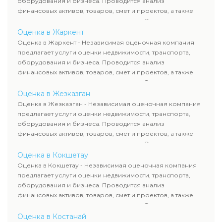
оборудования и бизнеса. Проводится анализ
финансовых активов, товаров, смет и проектов, а также
оценка животных и недропользования. Эксперты
определяют рыночную стоимость имущества и
Оценка в Жаркент
рассчитывают ущерб. Все отчеты соответствуют
Оценка в Жаркент - Независимая оценочная компания
требованиям законодательства и используются для
предлагает услуги оценки недвижимости, транспорта,
сделок, кредитования и судебных процессов.
оборудования и бизнеса. Проводится анализ
финансовых активов, товаров, смет и проектов, а также
оценка животных и недропользования. Эксперты
определяют рыночную стоимость имущества и
Оценка в Жезказган
рассчитывают ущерб. Все отчеты соответствуют
Оценка в Жезказган - Независимая оценочная компания
требованиям законодательства и используются для
предлагает услуги оценки недвижимости, транспорта,
сделок, кредитования и судебных процессов.
оборудования и бизнеса. Проводится анализ
финансовых активов, товаров, смет и проектов, а также
оценка животных и недропользования. Эксперты
определяют рыночную стоимость имущества и
Оценка в Кокшетау
рассчитывают ущерб. Все отчеты соответствуют
Оценка в Кокшетау - Независимая оценочная компания
требованиям законодательства и используются для
предлагает услуги оценки недвижимости, транспорта,
сделок, кредитования и судебных процессов.
оборудования и бизнеса. Проводится анализ
финансовых активов, товаров, смет и проектов, а также
оценка животных и недропользования. Эксперты
определяют рыночную стоимость имущества и
Оценка в Костанай