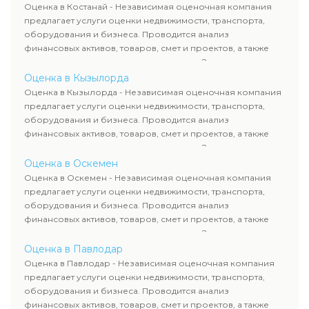
рассчитывают ущерб. Все отчеты соответствуют
Оценка в Костанай - Независимая оценочная компания
требованиям законодательства и используются для
предлагает услуги оценки недвижимости, транспорта,
сделок, кредитования и судебных процессов.
оборудования и бизнеса. Проводится анализ
финансовых активов, товаров, смет и проектов, а также
оценка животных и недропользования. Эксперты
определяют рыночную стоимость имущества и
Оценка в Кызылорда
рассчитывают ущерб. Все отчеты соответствуют
Оценка в Кызылорда - Независимая оценочная компания
требованиям законодательства и используются для
предлагает услуги оценки недвижимости, транспорта,
сделок, кредитования и судебных процессов.
оборудования и бизнеса. Проводится анализ
финансовых активов, товаров, смет и проектов, а также
оценка животных и недропользования. Эксперты
определяют рыночную стоимость имущества и
Оценка в Оскемен
рассчитывают ущерб. Все отчеты соответствуют
Оценка в Оскемен - Независимая оценочная компания
требованиям законодательства и используются для
предлагает услуги оценки недвижимости, транспорта,
сделок, кредитования и судебных процессов.
оборудования и бизнеса. Проводится анализ
финансовых активов, товаров, смет и проектов, а также
оценка животных и недропользования. Эксперты
определяют рыночную стоимость имущества и
Оценка в Павлодар
рассчитывают ущерб. Все отчеты соответствуют
Оценка в Павлодар - Независимая оценочная компания
требованиям законодательства и используются для
предлагает услуги оценки недвижимости, транспорта,
сделок, кредитования и судебных процессов.
оборудования и бизнеса. Проводится анализ
финансовых активов, товаров, смет и проектов, а также