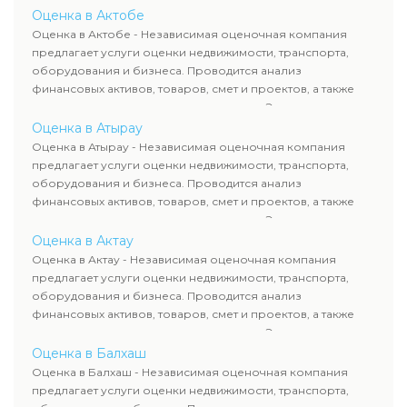
определяют рыночную стоимость имущества и
Оценка в Актобе
рассчитывают ущерб. Все отчеты соответствуют
Оценка в Актобе - Независимая оценочная компания
требованиям законодательства и используются для
предлагает услуги оценки недвижимости, транспорта,
сделок, кредитования и судебных процессов.
оборудования и бизнеса. Проводится анализ
финансовых активов, товаров, смет и проектов, а также
оценка животных и недропользования. Эксперты
определяют рыночную стоимость имущества и
Оценка в Атырау
рассчитывают ущерб. Все отчеты соответствуют
Оценка в Атырау - Независимая оценочная компания
требованиям законодательства и используются для
предлагает услуги оценки недвижимости, транспорта,
сделок, кредитования и судебных процессов.
оборудования и бизнеса. Проводится анализ
финансовых активов, товаров, смет и проектов, а также
оценка животных и недропользования. Эксперты
определяют рыночную стоимость имущества и
Оценка в Актау
рассчитывают ущерб. Все отчеты соответствуют
Оценка в Актау - Независимая оценочная компания
требованиям законодательства и используются для
предлагает услуги оценки недвижимости, транспорта,
сделок, кредитования и судебных процессов.
оборудования и бизнеса. Проводится анализ
финансовых активов, товаров, смет и проектов, а также
оценка животных и недропользования. Эксперты
определяют рыночную стоимость имущества и
Оценка в Балхаш
рассчитывают ущерб. Все отчеты соответствуют
Оценка в Балхаш - Независимая оценочная компания
требованиям законодательства и используются для
предлагает услуги оценки недвижимости, транспорта,
сделок, кредитования и судебных процессов.