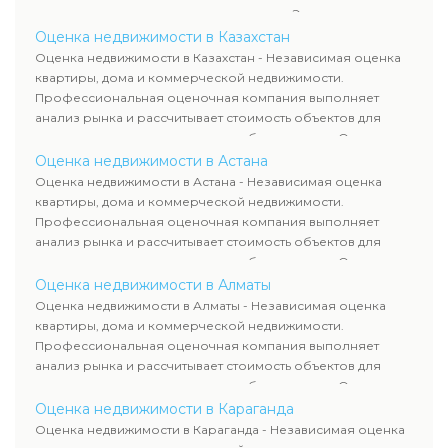
оценка животных и недропользования. Эксперты
определяют рыночную стоимость имущества и
Оценка недвижимости в Казахстан
рассчитывают ущерб. Все отчеты соответствуют
Оценка недвижимости в Казахстан - Независимая оценка
требованиям законодательства и используются для
квартиры, дома и коммерческой недвижимости.
сделок, кредитования и судебных процессов.
Профессиональная оценочная компания выполняет
анализ рынка и рассчитывает стоимость объектов для
продажи, ипотеки, аренды и судебных споров. Оценка
недвижимости включает современные методы и
Оценка недвижимости в Астана
гарантирует объективные результаты. Отчеты
Оценка недвижимости в Астана - Независимая оценка
используются для банков, судов и страховых компаний по
квартиры, дома и коммерческой недвижимости.
всему Казахстану.
Профессиональная оценочная компания выполняет
анализ рынка и рассчитывает стоимость объектов для
продажи, ипотеки, аренды и судебных споров. Оценка
недвижимости включает современные методы и
Оценка недвижимости в Алматы
гарантирует объективные результаты. Отчеты
Оценка недвижимости в Алматы - Независимая оценка
используются для банков, судов и страховых компаний по
квартиры, дома и коммерческой недвижимости.
всему Казахстану.
Профессиональная оценочная компания выполняет
анализ рынка и рассчитывает стоимость объектов для
продажи, ипотеки, аренды и судебных споров. Оценка
недвижимости включает современные методы и
Оценка недвижимости в Караганда
гарантирует объективные результаты. Отчеты
Оценка недвижимости в Караганда - Независимая оценка
используются для банков, судов и страховых компаний по