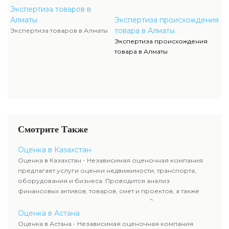
Экспертиза товаров в
Алматы
Экспертиза происхождения
товара в Алматы
Экспертиза товаров в Алматы
Экспертиза происхождения
товара в Алматы
Смотрите Также
Оценка в Казахстан
Оценка в Казахстан - Независимая оценочная компания
предлагает услуги оценки недвижимости, транспорта,
оборудования и бизнеса. Проводится анализ
финансовых активов, товаров, смет и проектов, а также
оценка животных и недропользования. Эксперты
определяют рыночную стоимость имущества и
Оценка в Астана
рассчитывают ущерб. Все отчеты соответствуют
Оценка в Астана - Независимая оценочная компания