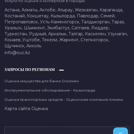
Услуги по оценке и экспертизе в городах:
Астана,
Алматы,
Актобе,
Атырау,
Жезказган,
Караганда,
Костанай,
Кокшетау,
Кызылорда,
Павлодар,
Семей,
Петропавловск,
Усть-Каменогорск,
Талдыкорган,
Тараз,
Уральск,
Шымкент,
Экибастуз,
Сатпаев,
Риддер,
Туркестан,
Рудный,
Аркалык,
Талгар,
Каскелен,
Узунагач,
Конаев,
Уштобе,
Текели,
Жаркент,
Степногорск,
Щучинск,
Акколь
info@ouc.kz
ЗАПРОСЫ ПО РЕГИОНАМ
Оценка имущества для банка Оскемен
Инструментальное обследование - Кызылорда
Оценка транспортных средств - Оценочная компания Алматы
Карта сайта
Оценка