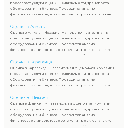
требованиям законодательства и используются для
предлагает услуги оценки недвижимости, транспорта,
сделок, кредитования и судебных процессов.
оборудования и бизнеса. Проводится анализ
финансовых активов, товаров, смет и проектов, а также
оценка животных и недропользования. Эксперты
определяют рыночную стоимость имущества и
Оценка в Алматы
рассчитывают ущерб. Все отчеты соответствуют
Оценка в Алматы - Независимая оценочная компания
требованиям законодательства и используются для
предлагает услуги оценки недвижимости, транспорта,
сделок, кредитования и судебных процессов.
оборудования и бизнеса. Проводится анализ
финансовых активов, товаров, смет и проектов, а также
оценка животных и недропользования. Эксперты
определяют рыночную стоимость имущества и
Оценка в Караганда
рассчитывают ущерб. Все отчеты соответствуют
Оценка в Караганда - Независимая оценочная компания
требованиям законодательства и используются для
предлагает услуги оценки недвижимости, транспорта,
сделок, кредитования и судебных процессов.
оборудования и бизнеса. Проводится анализ
финансовых активов, товаров, смет и проектов, а также
оценка животных и недропользования. Эксперты
определяют рыночную стоимость имущества и
Оценка в Шымкент
рассчитывают ущерб. Все отчеты соответствуют
Оценка в Шымкент - Независимая оценочная компания
требованиям законодательства и используются для
предлагает услуги оценки недвижимости, транспорта,
сделок, кредитования и судебных процессов.
оборудования и бизнеса. Проводится анализ
финансовых активов, товаров, смет и проектов, а также
оценка животных и недропользования. Эксперты