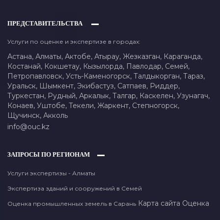
ПРЕДСТАВИТЕЛЬСТВА
Услуги по оценке и экспертизе в городах:
Астана,
Алматы,
Актобе,
Атырау,
Жезказган,
Караганда,
Костанай,
Кокшетау,
Кызылорда,
Павлодар,
Семей,
Петропавловск,
Усть-Каменогорск,
Талдыкорган,
Тараз,
Уральск,
Шымкент,
Экибастуз,
Сатпаев,
Риддер,
Туркестан,
Рудный,
Аркалык,
Талгар,
Каскелен,
Узунагач,
Конаев,
Уштобе,
Текели,
Жаркент,
Степногорск,
Щучинск,
Акколь
info@ouc.kz
ЗАПРОСЫ ПО РЕГИОНАМ
Услуги экспертизы - Алматы
Экспертиза зданий и сооружений в Семей
Карта сайта
Оценка
Оценка промышленных земель в Сарань