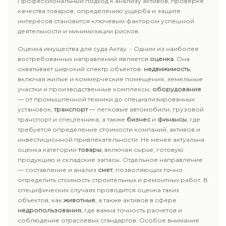
Профессиональный подход к анализу активов, проверке
качества товаров, определению ущерба и защите
интересов становится ключевым фактором успешной
деятельности и минимизации рисков.
Оценка имущества для суда Актау - Одним из наиболее
востребованных направлений является
оценка
. Она
охватывает широкий спектр объектов:
недвижимость
,
включая жилые и коммерческие помещения, земельные
участки и производственные комплексы;
оборудование
— от промышленной техники до специализированных
установок;
транспорт
— легковые автомобили, грузовой
транспорт и спецтехника; а также
бизнес
и
финансы
, где
требуется определение стоимости компаний, активов и
инвестиционной привлекательности. Не менее актуальна
оценка категории
товары
, включая сырье, готовую
продукцию и складские запасы. Отдельное направление
— составление и анализ
смет
, позволяющих точно
определить стоимость строительных и ремонтных работ. В
специфических случаях проводится оценка таких
объектов, как
животные
, а также активов в сфере
недропользования
, где важна точность расчетов и
соблюдение отраслевых стандартов. Особое внимание