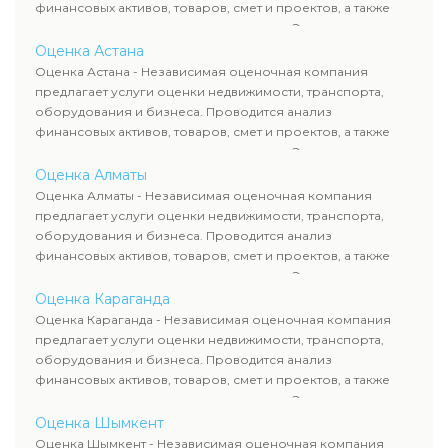
финансовых активов, товаров, смет и проектов, а также
оценка животных и недропользования. Эксперты
определяют рыночную стоимость имущества и
Оценка Астана
рассчитывают ущерб. Все отчеты соответствуют
Оценка Астана - Независимая оценочная компания
требованиям законодательства и используются для
предлагает услуги оценки недвижимости, транспорта,
сделок, кредитования и судебных процессов.
оборудования и бизнеса. Проводится анализ
финансовых активов, товаров, смет и проектов, а также
оценка животных и недропользования. Эксперты
определяют рыночную стоимость имущества и
Оценка Алматы
рассчитывают ущерб. Все отчеты соответствуют
Оценка Алматы - Независимая оценочная компания
требованиям законодательства и используются для
предлагает услуги оценки недвижимости, транспорта,
сделок, кредитования и судебных процессов.
оборудования и бизнеса. Проводится анализ
финансовых активов, товаров, смет и проектов, а также
оценка животных и недропользования. Эксперты
определяют рыночную стоимость имущества и
Оценка Караганда
рассчитывают ущерб. Все отчеты соответствуют
Оценка Караганда - Независимая оценочная компания
требованиям законодательства и используются для
предлагает услуги оценки недвижимости, транспорта,
сделок, кредитования и судебных процессов.
оборудования и бизнеса. Проводится анализ
финансовых активов, товаров, смет и проектов, а также
оценка животных и недропользования. Эксперты
определяют рыночную стоимость имущества и
Оценка Шымкент
рассчитывают ущерб. Все отчеты соответствуют
Оценка Шымкент - Независимая оценочная компания