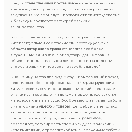
статуса
отечественный поставщик
востребованы среди
компаний, участвующих в тендерах и государственных
закупках. Такие процедуры позволяют повысить доверие
к бизнесу и соответствовать требованиям
законодательства.
В современном мире важную роль играет защита
интеллектуальной собственности, поэтому услуги в
области
авторского права
становятся всё более
актуальными. Они включают подтверждение прав на
объекты интеллектуальной деятельности, разрешение
споров и защиту интересов правообладателей.
Оценка имущества для суда Актау - Комплексный подход
невозможен без профессиональной
юриспруденции
.
Юридические услуги охватывают широкий спектр задач:
от анализа и составления документов до представления
интересов клиента в суде. Особое место занимает работа
с категориями
ущерб
и
товары
, где требуется не только
экспертная оценка, но и грамотное юридическое
сопровождение. Услуги, связанные с
ремонтом
,
позволяют урегулировать споры между заказчиками и
исполнителями, определить объем выполненных работ и