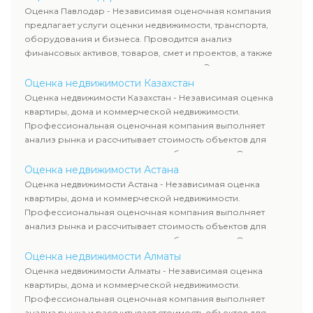
рассчитывают ущерб. Все отчеты соответствуют
Оценка Павлодар - Независимая оценочная компания
требованиям законодательства и используются для
предлагает услуги оценки недвижимости, транспорта,
сделок, кредитования и судебных процессов.
оборудования и бизнеса. Проводится анализ
финансовых активов, товаров, смет и проектов, а также
оценка животных и недропользования. Эксперты
определяют рыночную стоимость имущества и
Оценка недвижимости Казахстан
рассчитывают ущерб. Все отчеты соответствуют
Оценка недвижимости Казахстан - Независимая оценка
требованиям законодательства и используются для
квартиры, дома и коммерческой недвижимости.
сделок, кредитования и судебных процессов.
Профессиональная оценочная компания выполняет
анализ рынка и рассчитывает стоимость объектов для
продажи, ипотеки, аренды и судебных споров. Оценка
недвижимости включает современные методы и
Оценка недвижимости Астана
гарантирует объективные результаты. Отчеты
Оценка недвижимости Астана - Независимая оценка
используются для банков, судов и страховых компаний по
квартиры, дома и коммерческой недвижимости.
всему Казахстану.
Профессиональная оценочная компания выполняет
анализ рынка и рассчитывает стоимость объектов для
продажи, ипотеки, аренды и судебных споров. Оценка
недвижимости включает современные методы и
Оценка недвижимости Алматы
гарантирует объективные результаты. Отчеты
Оценка недвижимости Алматы - Независимая оценка
используются для банков, судов и страховых компаний по
квартиры, дома и коммерческой недвижимости.
всему Казахстану.
Профессиональная оценочная компания выполняет
анализ рынка и рассчитывает стоимость объектов для