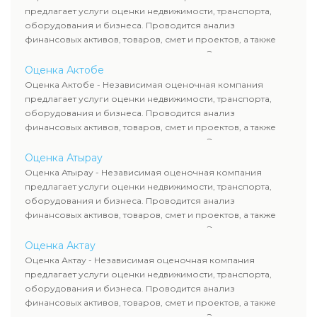
требованиям законодательства и используются для
предлагает услуги оценки недвижимости, транспорта,
сделок, кредитования и судебных процессов.
оборудования и бизнеса. Проводится анализ
финансовых активов, товаров, смет и проектов, а также
оценка животных и недропользования. Эксперты
определяют рыночную стоимость имущества и
Оценка Актобе
рассчитывают ущерб. Все отчеты соответствуют
Оценка Актобе - Независимая оценочная компания
требованиям законодательства и используются для
предлагает услуги оценки недвижимости, транспорта,
сделок, кредитования и судебных процессов.
оборудования и бизнеса. Проводится анализ
финансовых активов, товаров, смет и проектов, а также
оценка животных и недропользования. Эксперты
определяют рыночную стоимость имущества и
Оценка Атырау
рассчитывают ущерб. Все отчеты соответствуют
Оценка Атырау - Независимая оценочная компания
требованиям законодательства и используются для
предлагает услуги оценки недвижимости, транспорта,
сделок, кредитования и судебных процессов.
оборудования и бизнеса. Проводится анализ
финансовых активов, товаров, смет и проектов, а также
оценка животных и недропользования. Эксперты
определяют рыночную стоимость имущества и
Оценка Актау
рассчитывают ущерб. Все отчеты соответствуют
Оценка Актау - Независимая оценочная компания
требованиям законодательства и используются для
предлагает услуги оценки недвижимости, транспорта,
сделок, кредитования и судебных процессов.
оборудования и бизнеса. Проводится анализ
финансовых активов, товаров, смет и проектов, а также
оценка животных и недропользования. Эксперты