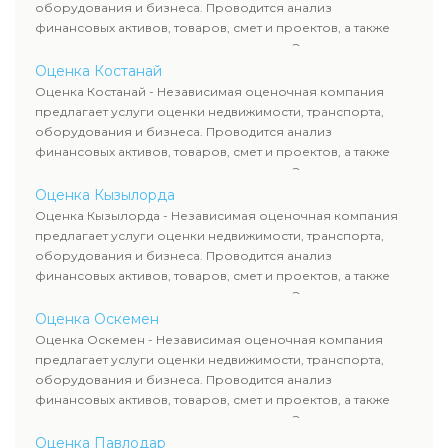
сделок, кредитования и судебных процессов.
оборудования и бизнеса. Проводится анализ
финансовых активов, товаров, смет и проектов, а также
оценка животных и недропользования. Эксперты
определяют рыночную стоимость имущества и
Оценка Костанай
рассчитывают ущерб. Все отчеты соответствуют
Оценка Костанай - Независимая оценочная компания
требованиям законодательства и используются для
предлагает услуги оценки недвижимости, транспорта,
сделок, кредитования и судебных процессов.
оборудования и бизнеса. Проводится анализ
финансовых активов, товаров, смет и проектов, а также
оценка животных и недропользования. Эксперты
определяют рыночную стоимость имущества и
Оценка Кызылорда
рассчитывают ущерб. Все отчеты соответствуют
Оценка Кызылорда - Независимая оценочная компания
требованиям законодательства и используются для
предлагает услуги оценки недвижимости, транспорта,
сделок, кредитования и судебных процессов.
оборудования и бизнеса. Проводится анализ
финансовых активов, товаров, смет и проектов, а также
оценка животных и недропользования. Эксперты
определяют рыночную стоимость имущества и
Оценка Оскемен
рассчитывают ущерб. Все отчеты соответствуют
Оценка Оскемен - Независимая оценочная компания
требованиям законодательства и используются для
предлагает услуги оценки недвижимости, транспорта,
сделок, кредитования и судебных процессов.
оборудования и бизнеса. Проводится анализ
финансовых активов, товаров, смет и проектов, а также
оценка животных и недропользования. Эксперты
определяют рыночную стоимость имущества и
Оценка Павлодар