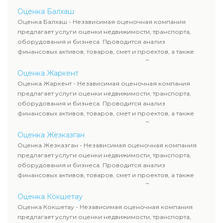
определяют рыночную стоимость имущества и
Оценка Балхаш
рассчитывают ущерб. Все отчеты соответствуют
Оценка Балхаш - Независимая оценочная компания
требованиям законодательства и используются для
предлагает услуги оценки недвижимости, транспорта,
сделок, кредитования и судебных процессов.
оборудования и бизнеса. Проводится анализ
финансовых активов, товаров, смет и проектов, а также
оценка животных и недропользования. Эксперты
определяют рыночную стоимость имущества и
Оценка Жаркент
рассчитывают ущерб. Все отчеты соответствуют
Оценка Жаркент - Независимая оценочная компания
требованиям законодательства и используются для
предлагает услуги оценки недвижимости, транспорта,
сделок, кредитования и судебных процессов.
оборудования и бизнеса. Проводится анализ
финансовых активов, товаров, смет и проектов, а также
оценка животных и недропользования. Эксперты
определяют рыночную стоимость имущества и
Оценка Жезказган
рассчитывают ущерб. Все отчеты соответствуют
Оценка Жезказган - Независимая оценочная компания
требованиям законодательства и используются для
предлагает услуги оценки недвижимости, транспорта,
сделок, кредитования и судебных процессов.
оборудования и бизнеса. Проводится анализ
финансовых активов, товаров, смет и проектов, а также
оценка животных и недропользования. Эксперты
определяют рыночную стоимость имущества и
Оценка Кокшетау
рассчитывают ущерб. Все отчеты соответствуют
Оценка Кокшетау - Независимая оценочная компания
требованиям законодательства и используются для
предлагает услуги оценки недвижимости, транспорта,