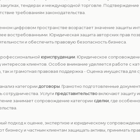
х закупках, тендерах и международной торговле. Подтверждени
тствие требованиям законодательства.
менном цифровом пространстве возрастает значение защиты инт
лее востребованными. Юридическая защита авторских прав поз
ятельности и обеспечить правовую безопасность бизнеса.
 профессиональной
юриспруденции
. Юридическое сопровождени
ту интересов клиентов. Особое внимание уделяется работе с к
, так и грамотная правовая поддержка - Оценка имущества для суд
 анализ категории
договоры
. Грамотно подготовленные докумен
ь сотрудничества. Услуги
представительство
включают защиту и
вление занимает сопровождение категории
сделки
, где особенн
ельства.
ксный подход к оценке, экспертизе и юридическому сопровожден
т бизнесу и частным клиентам защищать активы, принимать пра