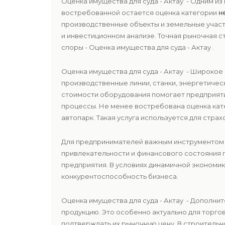
Оценка имущества для суда - Актау - Одним 
востребованной остается оценка категории
н
производственные объекты и земельные участк
и инвестиционном анализе. Точная рыночная
споры - Оценка имущества для суда - Актау .
Оценка имущества для суда - Актау - Широко
производственные линии, станки, энергетичес
стоимости оборудования помогает предприят
процессы. Не менее востребована оценка ка
автопарк. Такая услуга используется для стра
Для предпринимателей важным инструментом 
привлекательности и финансового состояния 
предприятия. В условиях динамичной экономи
конкурентоспособность бизнеса.
Оценка имущества для суда - Актау - Дополни
продукцию. Это особенно актуально для торго
подтверждать их рыночную цену. В строительн