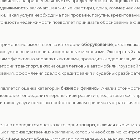
из ключевых направлений является профессиональная
оценка
разл
едвижимость
, включающая жилые квартиры, дома, коммерческие
и. Такая услуга необходима при продаже, покупке, кредитован
 стоимость недвижимости позволяет принимать обоснованные ф
е применение имеет оценка категории
оборудование
, охватываю
кие установки и специализированные механизмы. Экспертный ан
иям эффективно управлять активами, проводить модернизацию 
тегории
транспорт
, включающая легковые автомобили, грузовой 
хования, оформления сделок, кредитования и судебных разбирате
является оценка категории
бизнес
и
финансы
. Анализ стоимост
позволяет определить перспективы развития, подготовиться к 
ки такие услуги помогают собственникам принимать стратегиче
тельно проводится оценка категории
товары
, включая сырье, ма
вых и производственных компаний, которым необходимо контрол
ой сфере востребованы услуги по составлению и анализу
смет
,