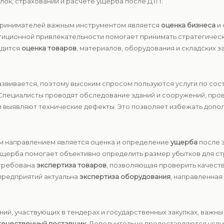
ок, страховании и расчете ущерба после ДТП.
едпринимателей важным инструментом является
оценка бизнеса
и 
тиционной привлекательности помогает принимать стратегичес
одится
оценка товаров
, материалов, оборудования и складских 
азвивается, поэтому высоким спросом пользуются услуги по со
 Специалисты проводят обследование зданий и сооружений, про
и выявляют технические дефекты. Это позволяет избежать допо
ым направлением является оценка и определение
ущерба
после з
ущерба помогает объективно определить размер убытков для ст
стребована
экспертиза товаров
, позволяющая проверить качеств
предприятий актуальна
экспертиза оборудования
, направленная
аний, участвующих в тендерах и государственных закупках, важн
течественный поставщик
. Дополнительно предоставляются услу