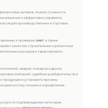
финансовых активов. Анализ стоимости
кие решения и эффективно управлять
запасов для производственных и торговых
ставлению и проверке
смет
, а также
веряют качество строительных и ремонтных
лнительных расходов и гарантировать
атоплений, аварий, пожаров и других
раховых компаний, судебных разбирательств и
о продукции и установить причины
 на диагностику техники и определение
ы услуги по подтверждению категории
ги по защите
авторского права
и