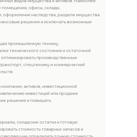
ичных видов имущества и активов. Наиболее
 помещения, офисы, склады,
ии, оформлении наследства, разделе имущества
инансовые решения и исключать возможные
щая промышленную технику,
ализ технического состояния и остаточной
и оптимизировать производственные
транспорт, спецтехнику и коммерческий
льств.
и компании, активов, инвестиционной
привлечению инвестиций или продаже
ские решения и повышать
териалы, складские остатки и готовую
ировать стоимость товарных запасов и
 позволяющие определить точную стоимость