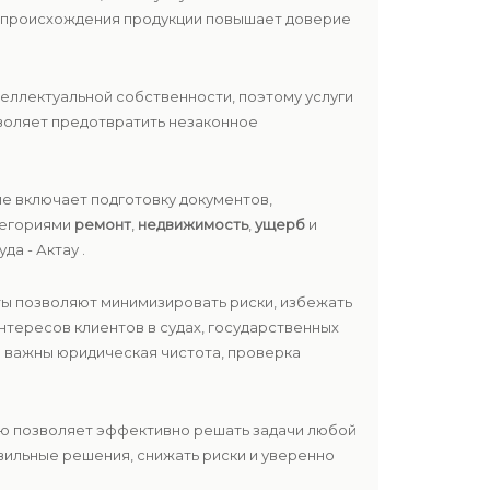
е происхождения продукции повышает доверие
еллектуальной собственности, поэтому услуги
воляет предотвратить незаконное
е включает подготовку документов,
атегориями
ремонт
,
недвижимость
,
ущерб
и
а - Актау .
ты позволяют минимизировать риски, избежать
нтересов клиентов в судах, государственных
о важны юридическая чистота, проверка
ию позволяет эффективно решать задачи любой
вильные решения, снижать риски и уверенно