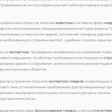
 Правильный расчет расходов помогает избежать перерасхода 
ецифических объектов, включая
животные
и активы в сфере
нед
ндартов и использование специализированных методов анализа.
атериальных потерь после аварий, затоплений, пожаров, дорожн
 необходима для страховых выплат, судебных споров и защиты
яется
экспертиза
. Проведение независимых исследований позво
 выявить нарушения. Особой востребованностью пользуется
стро
дование зданий и сооружений, анализ проектной документации и
при эксплуатации объектов.
е распространение получила
экспертиза товаров
, позволяющая о
ответствие установленным требованиям. Для промышленных пр
ыявление неисправностей и оценку остаточного ресурса техник
плуатационные риски.
ерждения категории
происхождение товара
и статуса
отечестве