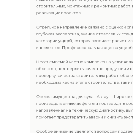
строительных, монтажных и ремонтных работ.
реализации проектов.
Отдельное направление связано с оценкой сп
глубокая экспертиза, знание отраслевых ста
категории
ущерб
, которая включает расчет м
инцидентов. Профессиональная оценка ущерба
Неотъемлемой частью комплексных услуг явл
объектов, подтвердить качество продукции и
проверку качества строительных работ, обсле
необходима как на этапе строительства, так и 
Оценка имущества для суда - Актау - Широко
производственные дефекты и подтвердить со
направленная на техническую диагностику, в
помогает предотвратить аварии и снизить экс
Особое внимание уделяется вопросам подтв