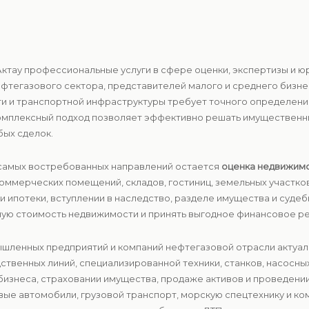
е Актау профессиональные услуги в сфере оценки, экспертизы 
фтегазового сектора, представителей малого и среднего бизнес
 и транспортной инфраструктуры требует точного определения
Комплексный подход позволяет эффективно решать имущественн
бых сделок.
з самых востребованных направлений остается
оценка недвижимо
коммерческих помещений, складов, гостиниц, земельных участко
и ипотеки, вступлении в наследство, разделе имущества и суд
ную стоимость недвижимости и принять выгодное финансовое р
мышленных предприятий и компаний нефтегазовой отрасли актуа
ственных линий, специализированной техники, станков, насосн
бизнеса, страховании имущества, продаже активов и проведени
вые автомобили, грузовой транспорт, морскую спецтехнику и к