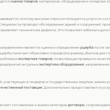
одится
оценка товаров
, материалов, оборудования и складских 
азвивается, поэтому высоким спросом пользуются услуги по со
 Специалисты проводят обследование зданий и сооружений, про
и выявляют технические дефекты. Это позволяет избежать допо
направлением является оценка и определение
ущерба
после зат
ущерба помогает объективно определить размер убытков для ст
стребована
экспертиза товаров
, позволяющая проверить качеств
предприятий актуальна
экспертиза оборудования
, направленная
й, участвующих в тендерах и государственных закупках, важны 
течественный поставщик
. Дополнительно предоставляются услу
ючает составление и анализ категории
договоры
, сопровожден