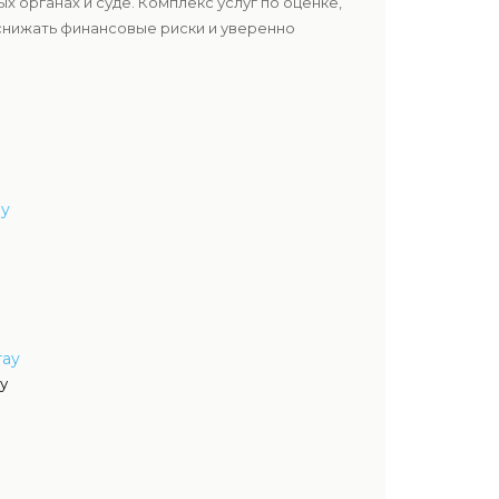
 органах и суде. Комплекс услуг по оценке,
снижать финансовые риски и уверенно
ау
тау
у