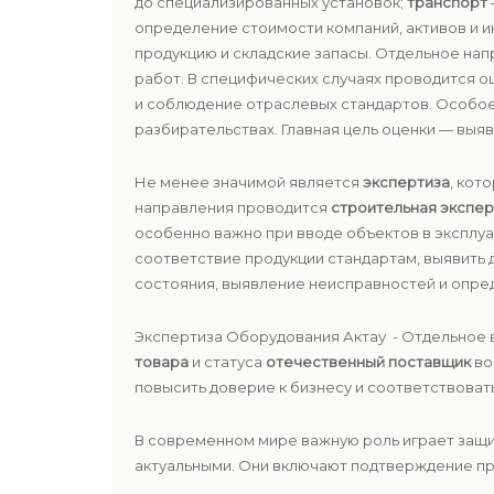
до специализированных установок;
транспорт
определение стоимости компаний, активов и 
продукцию и складские запасы. Отдельное на
работ. В специфических случаях проводится оц
и соблюдение отраслевых стандартов. Особо
разбирательствах. Главная цель оценки — вы
Не менее значимой является
экспертиза
, кот
направления проводится
строительная экспер
особенно важно при вводе объектов в эксплу
соответствие продукции стандартам, выявить 
состояния, выявление неисправностей и опред
Экспертиза Оборудования Актау - Отдельное 
товара
и статуса
отечественный поставщик
во
повысить доверие к бизнесу и соответствоват
В современном мире важную роль играет защи
актуальными. Они включают подтверждение пр