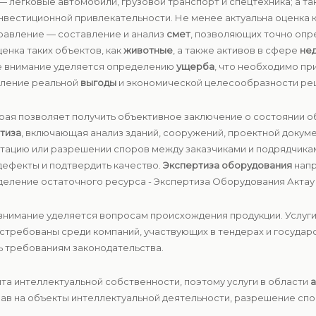
— легковые автомобили, грузовой транспорт и спецтехника; а т
инвестиционной привлекательности. Не менее актуальна оценка 
правление — составление и анализ
смет
, позволяющих точно опр
енка таких объектов, как
животные
, а также активов в сфере
не
е внимание уделяется определению
ущерба
, что необходимо пр
явление реальной
выгоды
и экономической целесообразности ре
орая позволяет получить объективное заключение о состоянии об
тиза
, включающая анализ зданий, сооружений, проектной докуме
атацию или разрешении споров между заказчиками и подрядчика
дефекты и подтвердить качество.
Экспертиза оборудования
напр
еление остаточного ресурса - Экспертиза Оборудования Актау 
внимание уделяется вопросам происхождения продукции. Услуг
стребованы среди компаний, участвующих в тендерах и государс
ь требованиям законодательства.
та интеллектуальной собственности, поэтому услуги в области
а
ав на объекты интеллектуальной деятельности, разрешение спо