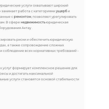
Юридические услуги охватывают широкий
о занимает работа с категориями
ущерб
и
занные с
ремонтом
, позволяют урегулировать
там. В сфере
недвижимость
юридическая
орудования Актау .
изировать риски и обеспечить юридическую
удах, а также сопровождение сложных
ь и соблюдение всех нормативных требований -
их услуг формирует комплексное решение для
ересы и достигать максимальной
ьные услуги становятся основой стабильности