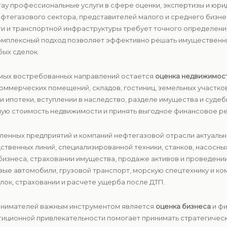
ктау профессиональные услуги в сфере оценки, экспертизы и ю
фтегазового сектора, представителей малого и среднего бизнес
 и транспортной инфраструктуры требует точного определения
Комплексный подход позволяет эффективно решать имущественн
бых сделок.
амых востребованных направлений остается
оценка недвижимост
коммерческих помещений, складов, гостиниц, земельных участко
и ипотеки, вступлении в наследство, разделе имущества и суд
ную стоимость недвижимости и принять выгодное финансовое р
ленных предприятий и компаний нефтегазовой отрасли актуаль
ственных линий, специализированной техники, станков, насосн
бизнеса, страховании имущества, продаже активов и проведени
вые автомобили, грузовой транспорт, морскую спецтехнику и к
ок, страховании и расчете ущерба после ДТП.
ринимателей важным инструментом является
оценка бизнеса
и фи
тиционной привлекательности помогает принимать стратегичес