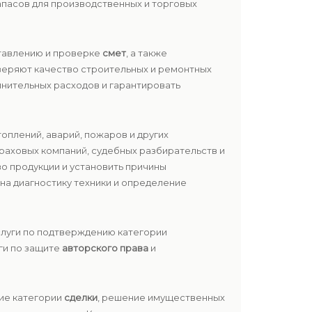
запасов для производственных и торговых
ставлению и проверке
смет
, а также
веряют качество строительных и ремонтных
лнительных расходов и гарантировать
оплений, аварий, пожаров и других
раховых компаний, судебных разбирательств и
о продукции и установить причины
 на диагностику техники и определение
услуги по подтверждению категории
ги по защите
авторского права
и
ие категории
сделки
, решение имущественных