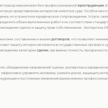
ый подход невозможен без профессиональной
юриспруденции
. 
ментов до представления интересов клиента в суде. Особое мест
оценка, но и грамотное юридическое сопровождение. Услуги, свя
пределить объем выполненных работ и их соответствие стандар
вождение сделок и защиту прав собственников - Экспертиза Об
ентами: составление и анализ
договоров
, что позволяет миним
чают защиту интересов клиента в государственных органах и с
ровождению категории
сделки
, где важны точность, прозрачност
зом, объединение направлений оценки, экспертизы и юридическ
т эффективно управлять активами, снижать риски, защищать инт
онкуренции и постоянных изменений рынка именно профессионал