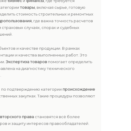
акже
бизнес
и
финансы
, где требуется
категории
товары
, включая сырье, готовую
еделить стоимость строительных и ремонтных
дропользования
, где важна точность расчетов
и страховых случаях, спорах и судебных
шений.
ъектов и качестве продукции. В рамках
нтации и качества выполненных работ. Это
ми.
Экспертиза товаров
помогает определить
авлена на диагностику технического
.
и по подтверждению категории
происхождение
твенных закупках. Такие процедуры позволяют
вторского права
становятся всё более
ров и защиту интересов правообладателей.