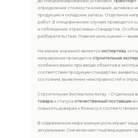
до специализированных установок;
транспорт
определение стоимости компаний, активов и 
продукцию и складские запасы. Отдельное на
работ. В специфических случаях проводится оц
и соблюдение отраслевых стандартов. Особо
разбирательствах. Главная цель оценки — вы
Не менее значимой является
экспертиза
, кот
направления проводится
строительная экспер
особенно важно при вводе объектов в эксплу
соответствие продукции стандартам, выявить 
состояния, выявление неисправностей и опред
Строительная Экспертиза Актау - Отдельное 
товара
и статуса
отечественный поставщик
во
повысить доверие к бизнесу и соответствоват
В современном мире важную роль играет защи
актуальными. Они включают подтверждение пр