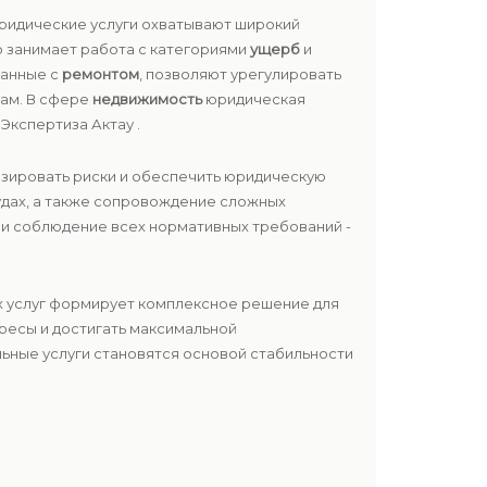
Юридические услуги охватывают широкий
о занимает работа с категориями
ущерб
и
занные с
ремонтом
, позволяют урегулировать
там. В сфере
недвижимость
юридическая
Экспертиза Актау .
изировать риски и обеспечить юридическую
удах, а также сопровождение сложных
ь и соблюдение всех нормативных требований -
их услуг формирует комплексное решение для
ересы и достигать максимальной
ьные услуги становятся основой стабильности