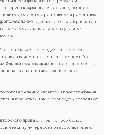
акже
бизнес
и
финансы
, где требуется
категории
товары
, включая сырье, готовую
еделить стоимость строительных и ремонтных
дропользования
, где важна точность расчетов
и страховых случаях, спорах и судебных
шений.
ъектов и качестве продукции. В рамках
нтации и качества выполненных работ. Это
ми.
Экспертиза товаров
помогает определить
авлена на диагностику технического
и по подтверждению категории
происхождение
твенных закупках. Такие процедуры позволяют
вторского права
становятся всё более
ров и защиту интересов правообладателей.