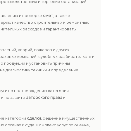
 производственных и торговых организаций.
ставлению и проверке
смет
, а также
веряют качество строительных и ремонтных
лнительных расходов и гарантировать
оплений, аварий, пожаров и других
раховых компаний, судебных разбирательств и
о продукции и установить причины
 на диагностику техники и определение
слуги по подтверждению категории
ги по защите
авторского права
и
ие категории
сделки
, решение имущественных
 органах и суде. Комплекс услуг по оценке,