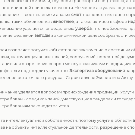
— легковые автомобили, грузовой транспорт и спецтехника; а т
инвестиционной привлекательности. Не менее актуальна оценка 
правление — составление и анализ
смет
, позволяющих точно опр
енка таких объектов, как
животные
, а также активов в сфере
не
е внимание уделяется определению
ущерба
, что необходимо пр
явление реальной
выгоды
и экономической целесообразности ре
орая позволяет получить объективное заключение о состоянии об
тиза
, включающая анализ зданий, сооружений, проектной докуме
атацию или разрешении споров между заказчиками и подрядчика
дефекты и подтвердить качество.
Экспертиза оборудования
напр
еление остаточного ресурса - Строительная Экспертиза Актау .
внимание уделяется вопросам происхождения продукции. Услуг
стребованы среди компаний, участвующих в тендерах и государс
ь требованиям законодательства.
та интеллектуальной собственности, поэтому услуги в области
а
ав на объекты интеллектуальной деятельности, разрешение спо