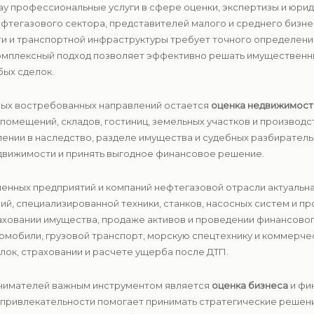
ктау профессиональные услуги в сфере оценки, экспертизы и ю
фтегазового сектора, представителей малого и среднего бизнес
 и транспортной инфраструктуры требует точного определения
Комплексный подход позволяет эффективно решать имущественн
бых сделок.
амых востребованных направлений остается
оценка недвижимости
 помещений, складов, гостиниц, земельных участков и производс
лении в наследство, разделе имущества и судебных разбирател
движимости и принять выгодное финансовое решение.
ленных предприятий и компаний нефтегазовой отрасли актуальн
й, специализированной техники, станков, насосных систем и п
аховании имущества, продаже активов и проведении финансовог
омобили, грузовой транспорт, морскую спецтехнику и коммерче
ок, страховании и расчете ущерба после ДТП.
инимателей важным инструментом является
оценка бизнеса
и фи
привлекательности помогает принимать стратегические решени