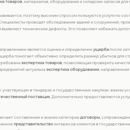
ка товаров
, материалов, оборудования и складских запасов для
азвивается, поэтому высоким спросом пользуются услуги по со
 Специалисты проводят обследование зданий и сооружений, про
и выявляют технические дефекты. Это позволяет избежать допо
направлением является оценка и определение
ущерба
после зат
ущерба помогает объективно определить размер убытков для ст
стребована
экспертиза товаров
, позволяющая проверить качеств
предприятий актуальна
экспертиза оборудования
, направленная
й, участвующих в тендерах и государственных закупках, важны у
течественный поставщик
. Дополнительно предоставляются услу
ючает составление и анализ категории
договоры
, сопровожден
ованное
представительство
интересов клиентов в государственных