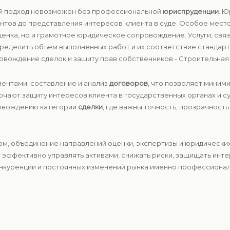
ый подход невозможен без профессиональной
юриспруденции
. 
ментов до представления интересов клиента в суде. Особое мест
оценка, но и грамотное юридическое сопровождение. Услуги, свя
пределить объем выполненных работ и их соответствие стандар
вождение сделок и защиту прав собственников - Строительная 
ентами: составление и анализ
договоров
, что позволяет миним
чают защиту интересов клиента в государственных органах и с
ровождению категории
сделки
, где важны точность, прозрачност
зом, объединение направлений оценки, экспертизы и юридическ
т эффективно управлять активами, снижать риски, защищать инт
онкуренции и постоянных изменений рынка именно профессионал