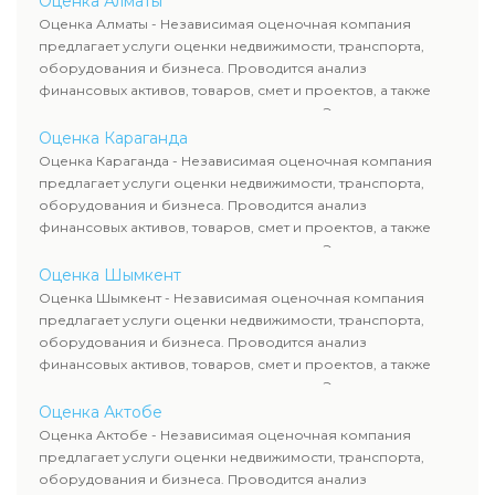
Оценка Алматы
рассчитывают ущерб. Все отчеты соответствуют
Оценка Алматы - Независимая оценочная компания
требованиям законодательства и используются для
предлагает услуги оценки недвижимости, транспорта,
сделок, кредитования и судебных процессов.
оборудования и бизнеса. Проводится анализ
финансовых активов, товаров, смет и проектов, а также
оценка животных и недропользования. Эксперты
определяют рыночную стоимость имущества и
Оценка Караганда
рассчитывают ущерб. Все отчеты соответствуют
Оценка Караганда - Независимая оценочная компания
требованиям законодательства и используются для
предлагает услуги оценки недвижимости, транспорта,
сделок, кредитования и судебных процессов.
оборудования и бизнеса. Проводится анализ
финансовых активов, товаров, смет и проектов, а также
оценка животных и недропользования. Эксперты
определяют рыночную стоимость имущества и
Оценка Шымкент
рассчитывают ущерб. Все отчеты соответствуют
Оценка Шымкент - Независимая оценочная компания
требованиям законодательства и используются для
предлагает услуги оценки недвижимости, транспорта,
сделок, кредитования и судебных процессов.
оборудования и бизнеса. Проводится анализ
финансовых активов, товаров, смет и проектов, а также
оценка животных и недропользования. Эксперты
определяют рыночную стоимость имущества и
Оценка Актобе
рассчитывают ущерб. Все отчеты соответствуют
Оценка Актобе - Независимая оценочная компания
требованиям законодательства и используются для
предлагает услуги оценки недвижимости, транспорта,
сделок, кредитования и судебных процессов.
оборудования и бизнеса. Проводится анализ