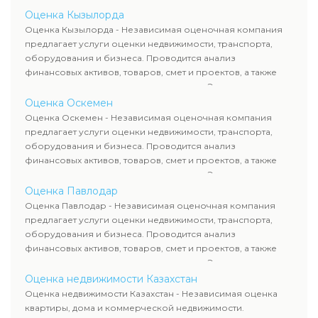
определяют рыночную стоимость имущества и
Оценка Кызылорда
рассчитывают ущерб. Все отчеты соответствуют
Оценка Кызылорда - Независимая оценочная компания
требованиям законодательства и используются для
предлагает услуги оценки недвижимости, транспорта,
сделок, кредитования и судебных процессов.
оборудования и бизнеса. Проводится анализ
финансовых активов, товаров, смет и проектов, а также
оценка животных и недропользования. Эксперты
определяют рыночную стоимость имущества и
Оценка Оскемен
рассчитывают ущерб. Все отчеты соответствуют
Оценка Оскемен - Независимая оценочная компания
требованиям законодательства и используются для
предлагает услуги оценки недвижимости, транспорта,
сделок, кредитования и судебных процессов.
оборудования и бизнеса. Проводится анализ
финансовых активов, товаров, смет и проектов, а также
оценка животных и недропользования. Эксперты
определяют рыночную стоимость имущества и
Оценка Павлодар
рассчитывают ущерб. Все отчеты соответствуют
Оценка Павлодар - Независимая оценочная компания
требованиям законодательства и используются для
предлагает услуги оценки недвижимости, транспорта,
сделок, кредитования и судебных процессов.
оборудования и бизнеса. Проводится анализ
финансовых активов, товаров, смет и проектов, а также
оценка животных и недропользования. Эксперты
определяют рыночную стоимость имущества и
Оценка недвижимости Казахстан
рассчитывают ущерб. Все отчеты соответствуют
Оценка недвижимости Казахстан - Независимая оценка
требованиям законодательства и используются для
квартиры, дома и коммерческой недвижимости.