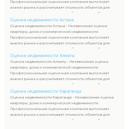
сделок, кредитования и судебных процессов.
Профессиональная оценочная компания выполняет
анализ рынка и рассчитывает стоимость объектов для
продажи, ипотеки, аренды и судебных споров. Оценка
недвижимости включает современные методы и
Оценка недвижимости Астана
гарантирует объективные результаты. Отчеты
Оценка недвижимости Астана - Независимая оценка
используются для банков, судов и страховых компаний по
квартиры, дома и коммерческой недвижимости.
всему Казахстану.
Профессиональная оценочная компания выполняет
анализ рынка и рассчитывает стоимость объектов для
продажи, ипотеки, аренды и судебных споров. Оценка
недвижимости включает современные методы и
Оценка недвижимости Алматы
гарантирует объективные результаты. Отчеты
Оценка недвижимости Алматы - Независимая оценка
используются для банков, судов и страховых компаний по
квартиры, дома и коммерческой недвижимости.
всему Казахстану.
Профессиональная оценочная компания выполняет
анализ рынка и рассчитывает стоимость объектов для
продажи, ипотеки, аренды и судебных споров. Оценка
недвижимости включает современные методы и
Оценка недвижимости Караганда
гарантирует объективные результаты. Отчеты
Оценка недвижимости Караганда - Независимая оценка
используются для банков, судов и страховых компаний по
квартиры, дома и коммерческой недвижимости.
всему Казахстану.
Профессиональная оценочная компания выполняет
анализ рынка и рассчитывает стоимость объектов для
продажи, ипотеки, аренды и судебных споров. Оценка
недвижимости включает современные методы и