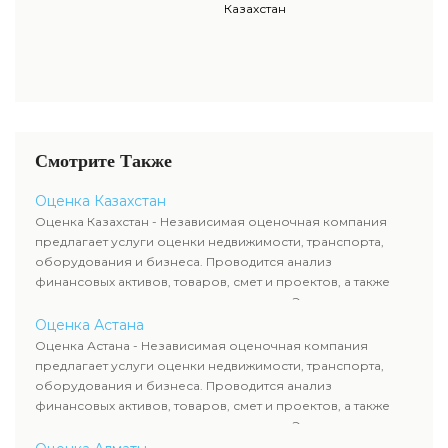
Казахстан
Смотрите Также
Оценка Казахстан
Оценка Казахстан - Независимая оценочная компания
предлагает услуги оценки недвижимости, транспорта,
оборудования и бизнеса. Проводится анализ
финансовых активов, товаров, смет и проектов, а также
оценка животных и недропользования. Эксперты
определяют рыночную стоимость имущества и
Оценка Астана
рассчитывают ущерб. Все отчеты соответствуют
Оценка Астана - Независимая оценочная компания
требованиям законодательства и используются для
предлагает услуги оценки недвижимости, транспорта,
сделок, кредитования и судебных процессов.
оборудования и бизнеса. Проводится анализ
финансовых активов, товаров, смет и проектов, а также
оценка животных и недропользования. Эксперты
определяют рыночную стоимость имущества и