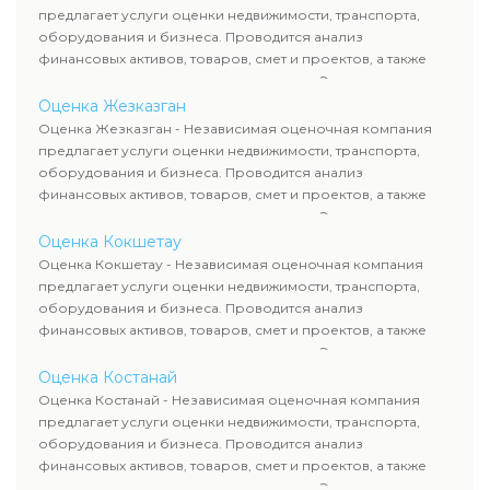
требованиям законодательства и используются для
предлагает услуги оценки недвижимости, транспорта,
сделок, кредитования и судебных процессов.
оборудования и бизнеса. Проводится анализ
финансовых активов, товаров, смет и проектов, а также
оценка животных и недропользования. Эксперты
определяют рыночную стоимость имущества и
Оценка Жезказган
рассчитывают ущерб. Все отчеты соответствуют
Оценка Жезказган - Независимая оценочная компания
требованиям законодательства и используются для
предлагает услуги оценки недвижимости, транспорта,
сделок, кредитования и судебных процессов.
оборудования и бизнеса. Проводится анализ
финансовых активов, товаров, смет и проектов, а также
оценка животных и недропользования. Эксперты
определяют рыночную стоимость имущества и
Оценка Кокшетау
рассчитывают ущерб. Все отчеты соответствуют
Оценка Кокшетау - Независимая оценочная компания
требованиям законодательства и используются для
предлагает услуги оценки недвижимости, транспорта,
сделок, кредитования и судебных процессов.
оборудования и бизнеса. Проводится анализ
финансовых активов, товаров, смет и проектов, а также
оценка животных и недропользования. Эксперты
определяют рыночную стоимость имущества и
Оценка Костанай
рассчитывают ущерб. Все отчеты соответствуют
Оценка Костанай - Независимая оценочная компания
требованиям законодательства и используются для
предлагает услуги оценки недвижимости, транспорта,
сделок, кредитования и судебных процессов.
оборудования и бизнеса. Проводится анализ
финансовых активов, товаров, смет и проектов, а также
оценка животных и недропользования. Эксперты