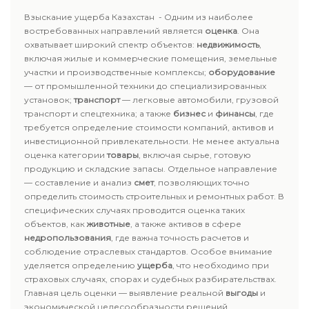
Взыскание ущерба Казахстан - Одним из наиболее
востребованных направлений является
оценка
. Она
охватывает широкий спектр объектов:
недвижимость
,
включая жилые и коммерческие помещения, земельные
участки и производственные комплексы;
оборудование
— от промышленной техники до специализированных
установок;
транспорт
— легковые автомобили, грузовой
транспорт и спецтехника; а также
бизнес
и
финансы
, где
требуется определение стоимости компаний, активов и
инвестиционной привлекательности. Не менее актуальна
оценка категории
товары
, включая сырье, готовую
продукцию и складские запасы. Отдельное направление
— составление и анализ
смет
, позволяющих точно
определить стоимость строительных и ремонтных работ. В
специфических случаях проводится оценка таких
объектов, как
животные
, а также активов в сфере
недропользования
, где важна точность расчетов и
соблюдение отраслевых стандартов. Особое внимание
уделяется определению
ущерба
, что необходимо при
страховых случаях, спорах и судебных разбирательствах.
Главная цель оценки — выявление реальной
выгоды
и
экономической целесообразности решений.