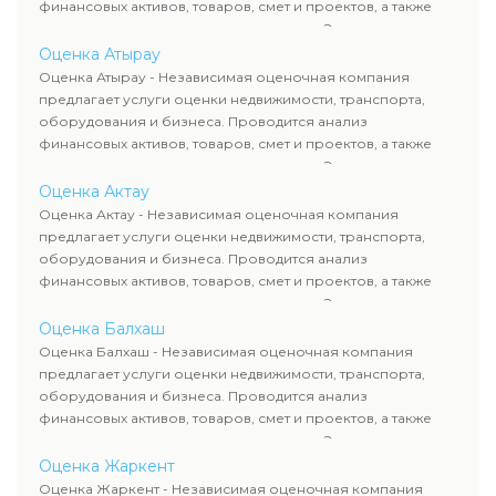
финансовых активов, товаров, смет и проектов, а также
оценка животных и недропользования. Эксперты
определяют рыночную стоимость имущества и
Оценка Атырау
рассчитывают ущерб. Все отчеты соответствуют
Оценка Атырау - Независимая оценочная компания
требованиям законодательства и используются для
предлагает услуги оценки недвижимости, транспорта,
сделок, кредитования и судебных процессов.
оборудования и бизнеса. Проводится анализ
финансовых активов, товаров, смет и проектов, а также
оценка животных и недропользования. Эксперты
определяют рыночную стоимость имущества и
Оценка Актау
рассчитывают ущерб. Все отчеты соответствуют
Оценка Актау - Независимая оценочная компания
требованиям законодательства и используются для
предлагает услуги оценки недвижимости, транспорта,
сделок, кредитования и судебных процессов.
оборудования и бизнеса. Проводится анализ
финансовых активов, товаров, смет и проектов, а также
оценка животных и недропользования. Эксперты
определяют рыночную стоимость имущества и
Оценка Балхаш
рассчитывают ущерб. Все отчеты соответствуют
Оценка Балхаш - Независимая оценочная компания
требованиям законодательства и используются для
предлагает услуги оценки недвижимости, транспорта,
сделок, кредитования и судебных процессов.
оборудования и бизнеса. Проводится анализ
финансовых активов, товаров, смет и проектов, а также
оценка животных и недропользования. Эксперты
определяют рыночную стоимость имущества и
Оценка Жаркент
рассчитывают ущерб. Все отчеты соответствуют
Оценка Жаркент - Независимая оценочная компания