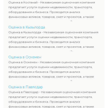
рассчитывают ущерб. Все отчеты соответствуют
Оценка в Костанай - Независимая оценочная компания
требованиям законодательства и используются для
предлагает услуги оценки недвижимости, транспорта,
сделок, кредитования и судебных процессов.
оборудования и бизнеса. Проводится анализ
финансовых активов, товаров, смет и проектов, а также
оценка животных и недропользования. Эксперты
определяют рыночную стоимость имущества и
Оценка в Кызылорда
рассчитывают ущерб. Все отчеты соответствуют
Оценка в Кызылорда - Независимая оценочная компания
требованиям законодательства и используются для
предлагает услуги оценки недвижимости, транспорта,
сделок, кредитования и судебных процессов.
оборудования и бизнеса. Проводится анализ
финансовых активов, товаров, смет и проектов, а также
оценка животных и недропользования. Эксперты
определяют рыночную стоимость имущества и
Оценка в Оскемен
рассчитывают ущерб. Все отчеты соответствуют
Оценка в Оскемен - Независимая оценочная компания
требованиям законодательства и используются для
предлагает услуги оценки недвижимости, транспорта,
сделок, кредитования и судебных процессов.
оборудования и бизнеса. Проводится анализ
финансовых активов, товаров, смет и проектов, а также
оценка животных и недропользования. Эксперты
определяют рыночную стоимость имущества и
Оценка в Павлодар
рассчитывают ущерб. Все отчеты соответствуют
Оценка в Павлодар - Независимая оценочная компания
требованиям законодательства и используются для
предлагает услуги оценки недвижимости, транспорта,
сделок, кредитования и судебных процессов.
оборудования и бизнеса. Проводится анализ
финансовых активов, товаров, смет и проектов, а также