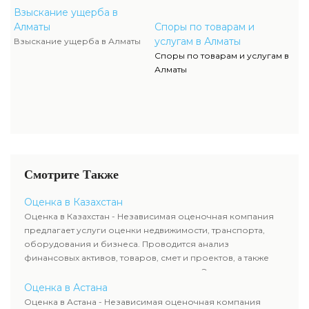
Взыскание ущерба в
Алматы
Споры по товарам и
услугам в Алматы
Взыскание ущерба в Алматы
Споры по товарам и услугам в
Алматы
Смотрите Также
Оценка в Казахстан
Оценка в Казахстан - Независимая оценочная компания
предлагает услуги оценки недвижимости, транспорта,
оборудования и бизнеса. Проводится анализ
финансовых активов, товаров, смет и проектов, а также
оценка животных и недропользования. Эксперты
определяют рыночную стоимость имущества и
Оценка в Астана
рассчитывают ущерб. Все отчеты соответствуют
Оценка в Астана - Независимая оценочная компания