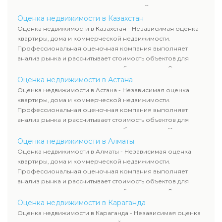
оценка животных и недропользования. Эксперты
определяют рыночную стоимость имущества и
Оценка недвижимости в Казахстан
рассчитывают ущерб. Все отчеты соответствуют
Оценка недвижимости в Казахстан - Независимая оценка
требованиям законодательства и используются для
квартиры, дома и коммерческой недвижимости.
сделок, кредитования и судебных процессов.
Профессиональная оценочная компания выполняет
анализ рынка и рассчитывает стоимость объектов для
продажи, ипотеки, аренды и судебных споров. Оценка
недвижимости включает современные методы и
Оценка недвижимости в Астана
гарантирует объективные результаты. Отчеты
Оценка недвижимости в Астана - Независимая оценка
используются для банков, судов и страховых компаний по
квартиры, дома и коммерческой недвижимости.
всему Казахстану.
Профессиональная оценочная компания выполняет
анализ рынка и рассчитывает стоимость объектов для
продажи, ипотеки, аренды и судебных споров. Оценка
недвижимости включает современные методы и
Оценка недвижимости в Алматы
гарантирует объективные результаты. Отчеты
Оценка недвижимости в Алматы - Независимая оценка
используются для банков, судов и страховых компаний по
квартиры, дома и коммерческой недвижимости.
всему Казахстану.
Профессиональная оценочная компания выполняет
анализ рынка и рассчитывает стоимость объектов для
продажи, ипотеки, аренды и судебных споров. Оценка
недвижимости включает современные методы и
Оценка недвижимости в Караганда
гарантирует объективные результаты. Отчеты
Оценка недвижимости в Караганда - Независимая оценка
используются для банков, судов и страховых компаний по