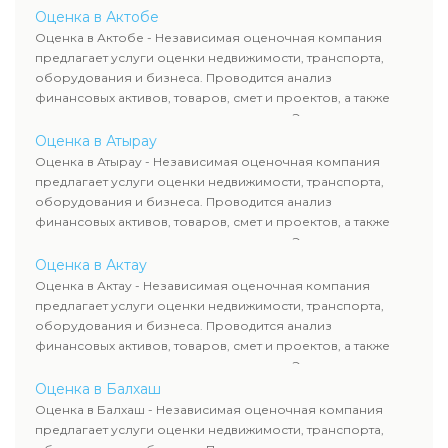
определяют рыночную стоимость имущества и
Оценка в Актобе
рассчитывают ущерб. Все отчеты соответствуют
Оценка в Актобе - Независимая оценочная компания
требованиям законодательства и используются для
предлагает услуги оценки недвижимости, транспорта,
сделок, кредитования и судебных процессов.
оборудования и бизнеса. Проводится анализ
финансовых активов, товаров, смет и проектов, а также
оценка животных и недропользования. Эксперты
определяют рыночную стоимость имущества и
Оценка в Атырау
рассчитывают ущерб. Все отчеты соответствуют
Оценка в Атырау - Независимая оценочная компания
требованиям законодательства и используются для
предлагает услуги оценки недвижимости, транспорта,
сделок, кредитования и судебных процессов.
оборудования и бизнеса. Проводится анализ
финансовых активов, товаров, смет и проектов, а также
оценка животных и недропользования. Эксперты
определяют рыночную стоимость имущества и
Оценка в Актау
рассчитывают ущерб. Все отчеты соответствуют
Оценка в Актау - Независимая оценочная компания
требованиям законодательства и используются для
предлагает услуги оценки недвижимости, транспорта,
сделок, кредитования и судебных процессов.
оборудования и бизнеса. Проводится анализ
финансовых активов, товаров, смет и проектов, а также
оценка животных и недропользования. Эксперты
определяют рыночную стоимость имущества и
Оценка в Балхаш
рассчитывают ущерб. Все отчеты соответствуют
Оценка в Балхаш - Независимая оценочная компания
требованиям законодательства и используются для
предлагает услуги оценки недвижимости, транспорта,
сделок, кредитования и судебных процессов.