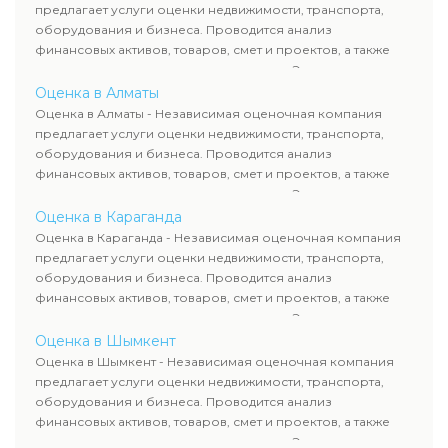
требованиям законодательства и используются для
предлагает услуги оценки недвижимости, транспорта,
сделок, кредитования и судебных процессов.
оборудования и бизнеса. Проводится анализ
финансовых активов, товаров, смет и проектов, а также
оценка животных и недропользования. Эксперты
определяют рыночную стоимость имущества и
Оценка в Алматы
рассчитывают ущерб. Все отчеты соответствуют
Оценка в Алматы - Независимая оценочная компания
требованиям законодательства и используются для
предлагает услуги оценки недвижимости, транспорта,
сделок, кредитования и судебных процессов.
оборудования и бизнеса. Проводится анализ
финансовых активов, товаров, смет и проектов, а также
оценка животных и недропользования. Эксперты
определяют рыночную стоимость имущества и
Оценка в Караганда
рассчитывают ущерб. Все отчеты соответствуют
Оценка в Караганда - Независимая оценочная компания
требованиям законодательства и используются для
предлагает услуги оценки недвижимости, транспорта,
сделок, кредитования и судебных процессов.
оборудования и бизнеса. Проводится анализ
финансовых активов, товаров, смет и проектов, а также
оценка животных и недропользования. Эксперты
определяют рыночную стоимость имущества и
Оценка в Шымкент
рассчитывают ущерб. Все отчеты соответствуют
Оценка в Шымкент - Независимая оценочная компания
требованиям законодательства и используются для
предлагает услуги оценки недвижимости, транспорта,
сделок, кредитования и судебных процессов.
оборудования и бизнеса. Проводится анализ
финансовых активов, товаров, смет и проектов, а также
оценка животных и недропользования. Эксперты