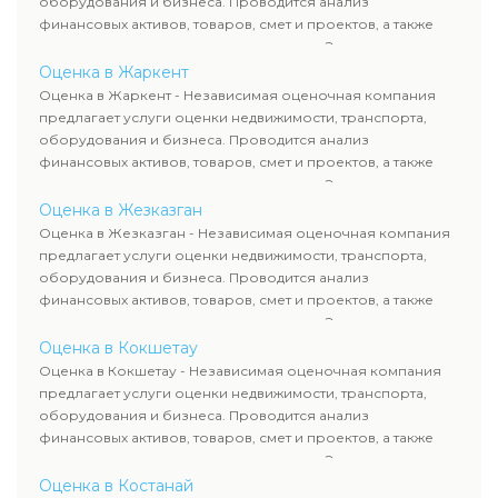
оборудования и бизнеса. Проводится анализ
финансовых активов, товаров, смет и проектов, а также
оценка животных и недропользования. Эксперты
определяют рыночную стоимость имущества и
Оценка в Жаркент
рассчитывают ущерб. Все отчеты соответствуют
Оценка в Жаркент - Независимая оценочная компания
требованиям законодательства и используются для
предлагает услуги оценки недвижимости, транспорта,
сделок, кредитования и судебных процессов.
оборудования и бизнеса. Проводится анализ
финансовых активов, товаров, смет и проектов, а также
оценка животных и недропользования. Эксперты
определяют рыночную стоимость имущества и
Оценка в Жезказган
рассчитывают ущерб. Все отчеты соответствуют
Оценка в Жезказган - Независимая оценочная компания
требованиям законодательства и используются для
предлагает услуги оценки недвижимости, транспорта,
сделок, кредитования и судебных процессов.
оборудования и бизнеса. Проводится анализ
финансовых активов, товаров, смет и проектов, а также
оценка животных и недропользования. Эксперты
определяют рыночную стоимость имущества и
Оценка в Кокшетау
рассчитывают ущерб. Все отчеты соответствуют
Оценка в Кокшетау - Независимая оценочная компания
требованиям законодательства и используются для
предлагает услуги оценки недвижимости, транспорта,
сделок, кредитования и судебных процессов.
оборудования и бизнеса. Проводится анализ
финансовых активов, товаров, смет и проектов, а также
оценка животных и недропользования. Эксперты
определяют рыночную стоимость имущества и
Оценка в Костанай