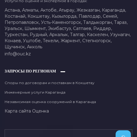
Услуги по оценке и экспертизе в городах:
Астана,
Алматы,
Актобе,
Атырау,
Жезказган,
Караганда,
Костанай,
Кокшетау,
Кызылорда,
Павлодар,
Семей,
Петропавловск,
Усть-Каменогорск,
Талдыкорган,
Тараз,
Уральск,
Шымкент,
Экибастуз,
Сатпаев,
Риддер,
Туркестан,
Рудный,
Аркалык,
Талгар,
Каскелен,
Узунагач,
Конаев,
Уштобе,
Текели,
Жаркент,
Степногорск,
Щучинск,
Акколь
info@ouc.kz
ЗАПРОСЫ ПО РЕГИОНАМ
Споры по договорам и поставкам в Кокшетау
Инженерные услуги Караганда
Независимая оценка сооружений в Караганда
Карта сайта
Оценка