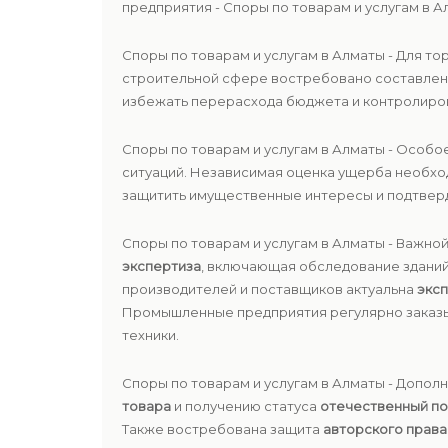
предприятия - Споры по товарам и услугам в А
Споры по товарам и услугам в Алматы - Для т
строительной сфере востребовано составлен
избежать перерасхода бюджета и контролиров
Споры по товарам и услугам в Алматы - Особ
ситуаций. Независимая оценка ущерба необхо
защитить имущественные интересы и подтверд
Споры по товарам и услугам в Алматы - Важно
экспертиза
, включающая обследование зданий
производителей и поставщиков актуальна
экс
Промышленные предприятия регулярно зака
техники.
Споры по товарам и услугам в Алматы - Допо
товара
и получению статуса
отечественный п
Также востребована защита
авторского права