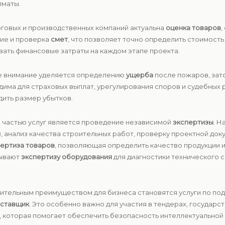
лматы.
орговых и производственных компаний актуальна
оценка товаров
,
ие и проверка
смет
, что позволяет точно определить стоимост
ать финансовые затраты на каждом этапе проекта.
ое внимание уделяется определению
ущерба
после пожаров, зато
дима для страховых выплат, урегулирования споров и судебных 
ить размер убытков.
й частью услуг является проведение независимой
экспертизы
. 
, анализ качества строительных работ, проверку проектной док
пертиза товаров
, позволяющая определить качество продукции и
зывают
экспертизу оборудования
для диагностики технического 
лнительным преимуществом для бизнеса становятся услуги по п
оставщик
. Это особенно важно для участия в тендерах, государс
, которая помогает обеспечить безопасность интеллектуальной