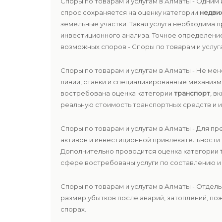
Споры по товарам и услугам в Алматы - Одним
спрос сохраняется на оценку категории
недви
земельные участки. Такая услуга необходима 
инвестиционного анализа. Точное определен
возможных споров - Споры по товарам и услуг
Споры по товарам и услугам в Алматы - Не ме
линии, станки и специализированные механизм
востребована оценка категории
транспорт
, в
реальную стоимость транспортных средств и и
Споры по товарам и услугам в Алматы - Для 
активов и инвестиционной привлекательности 
Дополнительно проводится оценка категории
сфере востребованы услуги по составлению 
Споры по товарам и услугам в Алматы - Отде
размер убытков после аварий, затоплений, по
спорах.