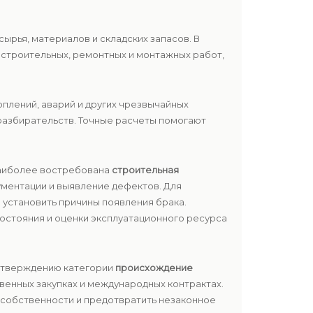
 сырья, материалов и складских запасов. В
ь строительных, ремонтных и монтажных работ,
плений, аварий и других чрезвычайных
разбирательств. Точные расчеты помогают
Наиболее востребована
строительная
ументации и выявление дефектов. Для
 установить причины появления брака.
состояния и оценки эксплуатационного ресурса
одтверждению категории
происхождение
твенных закупках и международных контрактах.
 собственности и предотвратить незаконное