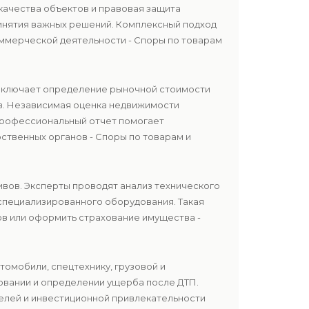
качества объектов и правовая защита
ринятия важных решений. Комплексный подход
оммерческой деятельности - Споры по товарам
 включает определение рыночной стоимости
ов. Независимая оценка недвижимости
 Профессиональный отчет помогает
ственных органов - Споры по товарам и
ивов. Эксперты проводят анализ технического
 специализированного оборудования. Такая
ов или оформить страхование имущества -
томобили, спецтехнику, грузовой и
овании и определении ущерба после ДТП.
телей и инвестиционной привлекательности