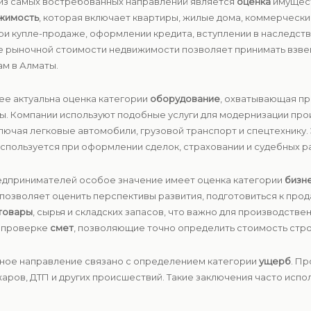
 из самых востребованных направлений является
оценка
имущест
жимость
, которая включает квартиры, жилые дома, коммерчески
при купле-продаже, оформлении кредита, вступлении в наследст
ие рыночной стоимости недвижимости позволяет принимать взв
ам в Алматы.
нее актуальна оценка категории
оборудование
, охватывающая п
ы. Компании используют подобные услуги для модернизации прои
ключая легковые автомобили, грузовой транспорт и спецтехнику
спользуется при оформлении сделок, страховании и судебных р
предпринимателей особое значение имеет оценка категории
бизн
позволяет оценить перспективы развития, подготовиться к про
товары
, сырья и складских запасов, что важно для производстве
и проверке
смет
, позволяющие точно определить стоимость стро
льное направление связано с определением категории
ущерб
. П
жаров, ДТП и других происшествий. Такие заключения часто испо