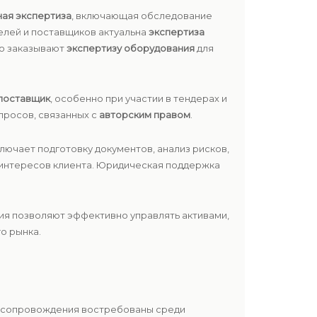
ная экспертиза
, включающая обследование
елей и поставщиков актуальна
экспертиза
то заказывают
экспертизу оборудования
для
поставщик
, особенно при участии в тендерах и
просов, связанных с
авторским правом
.
ключает подготовку документов, анализ рисков,
интересов клиента. Юридическая поддержка
ия позволяют эффективно управлять активами,
о рынка.
го сопровождения востребованы среди