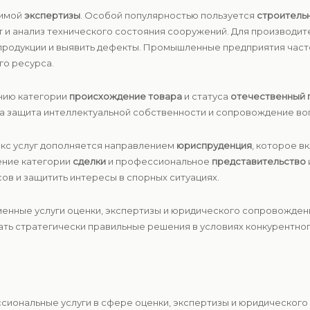
симой
экспертизы
. Особой популярностью пользуется
строитель
т и анализ технического состояния сооружений. Для производит
 продукции и выявить дефекты. Промышленные предприятия час
го ресурса.
нию категории
происхождение товара
и статуса
отечественный 
на защита интеллектуальной собственности и сопровождение во
екс услуг дополняется направлением
юриспруденция
, которое в
ение категории
сделки
и профессиональное
представительство
ов и защитить интересы в спорных ситуациях.
менные услуги оценки, экспертизы и юридического сопровожден
ть стратегически правильные решения в условиях конкурентног
ссиональные услуги в сфере оценки, экспертизы и юридическо