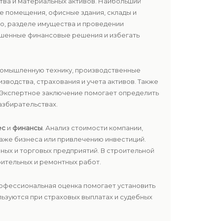
ва и материальных активов. Наибольший
е помещения, офисные здания, склады и
во, разделе имущества и проведении
ешенные финансовые решения и избегать
ромышленную технику, производственные
зводства, страхования и учета активов. Также
. Экспертное заключение помогает определить
азбирательствах.
ес
и
финансы
. Анализ стоимости компании,
даже бизнеса или привлечению инвестиций.
нных и торговых предприятий. В строительной
ительных и ремонтных работ.
рофессиональная оценка помогает установить
льзуются при страховых выплатах и судебных