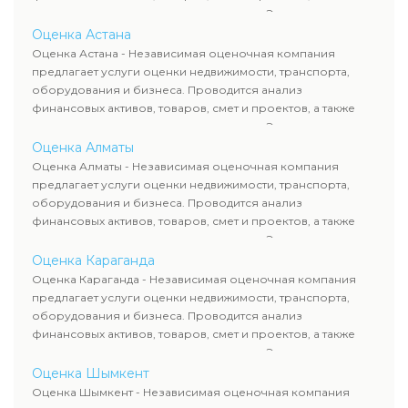
оценка животных и недропользования. Эксперты
определяют рыночную стоимость имущества и
Оценка Астана
рассчитывают ущерб. Все отчеты соответствуют
Оценка Астана - Независимая оценочная компания
требованиям законодательства и используются для
предлагает услуги оценки недвижимости, транспорта,
сделок, кредитования и судебных процессов.
оборудования и бизнеса. Проводится анализ
финансовых активов, товаров, смет и проектов, а также
оценка животных и недропользования. Эксперты
определяют рыночную стоимость имущества и
Оценка Алматы
рассчитывают ущерб. Все отчеты соответствуют
Оценка Алматы - Независимая оценочная компания
требованиям законодательства и используются для
предлагает услуги оценки недвижимости, транспорта,
сделок, кредитования и судебных процессов.
оборудования и бизнеса. Проводится анализ
финансовых активов, товаров, смет и проектов, а также
оценка животных и недропользования. Эксперты
определяют рыночную стоимость имущества и
Оценка Караганда
рассчитывают ущерб. Все отчеты соответствуют
Оценка Караганда - Независимая оценочная компания
требованиям законодательства и используются для
предлагает услуги оценки недвижимости, транспорта,
сделок, кредитования и судебных процессов.
оборудования и бизнеса. Проводится анализ
финансовых активов, товаров, смет и проектов, а также
оценка животных и недропользования. Эксперты
определяют рыночную стоимость имущества и
Оценка Шымкент
рассчитывают ущерб. Все отчеты соответствуют
Оценка Шымкент - Независимая оценочная компания
требованиям законодательства и используются для