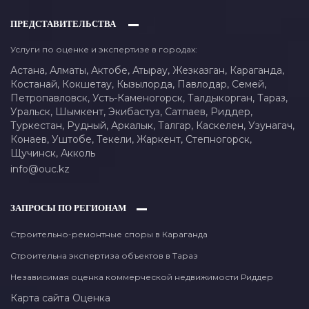
ПРЕДСТАВИТЕЛЬСТВА
Услуги по оценке и экспертизе в городах:
Астана,
Алматы,
Актобе,
Атырау,
Жезказган,
Караганда,
Костанай,
Кокшетау,
Кызылорда,
Павлодар,
Семей,
Петропавловск,
Усть-Каменогорск,
Талдыкорган,
Тараз,
Уральск,
Шымкент,
Экибастуз,
Сатпаев,
Риддер,
Туркестан,
Рудный,
Аркалык,
Талгар,
Каскелен,
Узунагач,
Конаев,
Уштобе,
Текели,
Жаркент,
Степногорск,
Щучинск,
Акколь
info@ouc.kz
ЗАПРОСЫ ПО РЕГИОНАМ
Строительно-ремонтные споры в Караганда
Строительна экспертиза объектов в Тараз
Независимая оценка коммерческой недвижимости Риддер
Карта сайта
Оценка