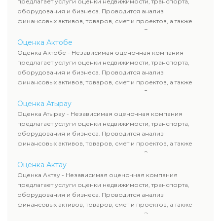
предлагает услуги оценки недвижимости, транспорта,
сделок, кредитования и судебных процессов.
оборудования и бизнеса. Проводится анализ
финансовых активов, товаров, смет и проектов, а также
оценка животных и недропользования. Эксперты
определяют рыночную стоимость имущества и
Оценка Актобе
рассчитывают ущерб. Все отчеты соответствуют
Оценка Актобе - Независимая оценочная компания
требованиям законодательства и используются для
предлагает услуги оценки недвижимости, транспорта,
сделок, кредитования и судебных процессов.
оборудования и бизнеса. Проводится анализ
финансовых активов, товаров, смет и проектов, а также
оценка животных и недропользования. Эксперты
определяют рыночную стоимость имущества и
Оценка Атырау
рассчитывают ущерб. Все отчеты соответствуют
Оценка Атырау - Независимая оценочная компания
требованиям законодательства и используются для
предлагает услуги оценки недвижимости, транспорта,
сделок, кредитования и судебных процессов.
оборудования и бизнеса. Проводится анализ
финансовых активов, товаров, смет и проектов, а также
оценка животных и недропользования. Эксперты
определяют рыночную стоимость имущества и
Оценка Актау
рассчитывают ущерб. Все отчеты соответствуют
Оценка Актау - Независимая оценочная компания
требованиям законодательства и используются для
предлагает услуги оценки недвижимости, транспорта,
сделок, кредитования и судебных процессов.
оборудования и бизнеса. Проводится анализ
финансовых активов, товаров, смет и проектов, а также
оценка животных и недропользования. Эксперты