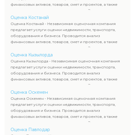
финансовых активов, товаров, смет и проектов, а также
оценка животных и недропользования. Эксперты
определяют рыночную стоимость имущества и
Оценка Костанай
рассчитывают ущерб. Все отчеты соответствуют
Оценка Костанай - Независимая оценочная компания
требованиям законодательства и используются для
предлагает услуги оценки недвижимости, транспорта,
сделок, кредитования и судебных процессов.
оборудования и бизнеса. Проводится анализ
финансовых активов, товаров, смет и проектов, а также
оценка животных и недропользования. Эксперты
определяют рыночную стоимость имущества и
Оценка Кызылорда
рассчитывают ущерб. Все отчеты соответствуют
Оценка Кызылорда - Независимая оценочная компания
требованиям законодательства и используются для
предлагает услуги оценки недвижимости, транспорта,
сделок, кредитования и судебных процессов.
оборудования и бизнеса. Проводится анализ
финансовых активов, товаров, смет и проектов, а также
оценка животных и недропользования. Эксперты
определяют рыночную стоимость имущества и
Оценка Оскемен
рассчитывают ущерб. Все отчеты соответствуют
Оценка Оскемен - Независимая оценочная компания
требованиям законодательства и используются для
предлагает услуги оценки недвижимости, транспорта,
сделок, кредитования и судебных процессов.
оборудования и бизнеса. Проводится анализ
финансовых активов, товаров, смет и проектов, а также
оценка животных и недропользования. Эксперты
определяют рыночную стоимость имущества и
Оценка Павлодар
рассчитывают ущерб. Все отчеты соответствуют