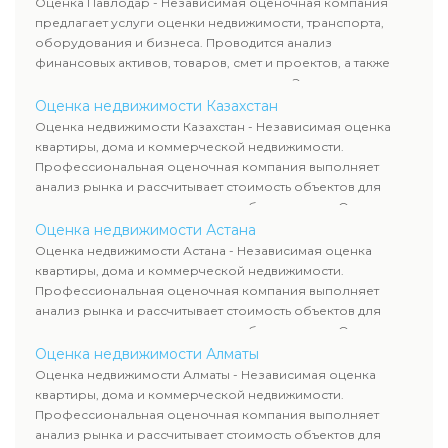
Оценка Павлодар - Независимая оценочная компания
требованиям законодательства и используются для
предлагает услуги оценки недвижимости, транспорта,
сделок, кредитования и судебных процессов.
оборудования и бизнеса. Проводится анализ
финансовых активов, товаров, смет и проектов, а также
оценка животных и недропользования. Эксперты
определяют рыночную стоимость имущества и
Оценка недвижимости Казахстан
рассчитывают ущерб. Все отчеты соответствуют
Оценка недвижимости Казахстан - Независимая оценка
требованиям законодательства и используются для
квартиры, дома и коммерческой недвижимости.
сделок, кредитования и судебных процессов.
Профессиональная оценочная компания выполняет
анализ рынка и рассчитывает стоимость объектов для
продажи, ипотеки, аренды и судебных споров. Оценка
недвижимости включает современные методы и
Оценка недвижимости Астана
гарантирует объективные результаты. Отчеты
Оценка недвижимости Астана - Независимая оценка
используются для банков, судов и страховых компаний по
квартиры, дома и коммерческой недвижимости.
всему Казахстану.
Профессиональная оценочная компания выполняет
анализ рынка и рассчитывает стоимость объектов для
продажи, ипотеки, аренды и судебных споров. Оценка
недвижимости включает современные методы и
Оценка недвижимости Алматы
гарантирует объективные результаты. Отчеты
Оценка недвижимости Алматы - Независимая оценка
используются для банков, судов и страховых компаний по
квартиры, дома и коммерческой недвижимости.
всему Казахстану.
Профессиональная оценочная компания выполняет
анализ рынка и рассчитывает стоимость объектов для