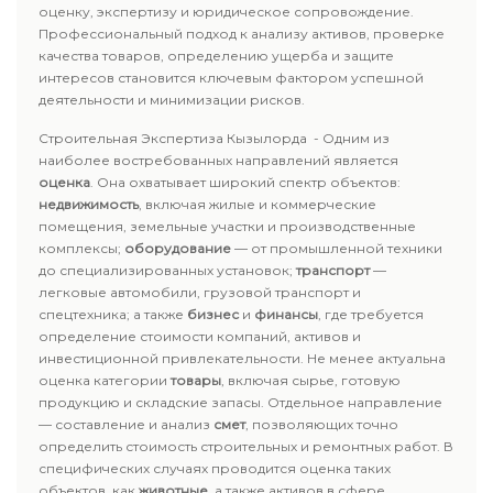
оценку, экспертизу и юридическое сопровождение.
Профессиональный подход к анализу активов, проверке
качества товаров, определению ущерба и защите
интересов становится ключевым фактором успешной
деятельности и минимизации рисков.
Строительная Экспертиза Кызылорда - Одним из
наиболее востребованных направлений является
оценка
. Она охватывает широкий спектр объектов:
недвижимость
, включая жилые и коммерческие
помещения, земельные участки и производственные
комплексы;
оборудование
— от промышленной техники
до специализированных установок;
транспорт
—
легковые автомобили, грузовой транспорт и
спецтехника; а также
бизнес
и
финансы
, где требуется
определение стоимости компаний, активов и
инвестиционной привлекательности. Не менее актуальна
оценка категории
товары
, включая сырье, готовую
продукцию и складские запасы. Отдельное направление
— составление и анализ
смет
, позволяющих точно
определить стоимость строительных и ремонтных работ. В
специфических случаях проводится оценка таких
объектов, как
животные
, а также активов в сфере