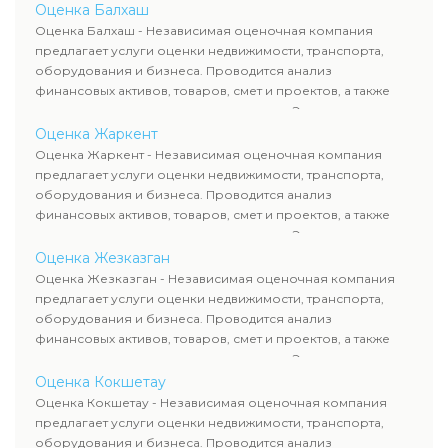
определяют рыночную стоимость имущества и
Оценка Балхаш
рассчитывают ущерб. Все отчеты соответствуют
Оценка Балхаш - Независимая оценочная компания
требованиям законодательства и используются для
предлагает услуги оценки недвижимости, транспорта,
сделок, кредитования и судебных процессов.
оборудования и бизнеса. Проводится анализ
финансовых активов, товаров, смет и проектов, а также
оценка животных и недропользования. Эксперты
определяют рыночную стоимость имущества и
Оценка Жаркент
рассчитывают ущерб. Все отчеты соответствуют
Оценка Жаркент - Независимая оценочная компания
требованиям законодательства и используются для
предлагает услуги оценки недвижимости, транспорта,
сделок, кредитования и судебных процессов.
оборудования и бизнеса. Проводится анализ
финансовых активов, товаров, смет и проектов, а также
оценка животных и недропользования. Эксперты
определяют рыночную стоимость имущества и
Оценка Жезказган
рассчитывают ущерб. Все отчеты соответствуют
Оценка Жезказган - Независимая оценочная компания
требованиям законодательства и используются для
предлагает услуги оценки недвижимости, транспорта,
сделок, кредитования и судебных процессов.
оборудования и бизнеса. Проводится анализ
финансовых активов, товаров, смет и проектов, а также
оценка животных и недропользования. Эксперты
определяют рыночную стоимость имущества и
Оценка Кокшетау
рассчитывают ущерб. Все отчеты соответствуют
Оценка Кокшетау - Независимая оценочная компания
требованиям законодательства и используются для
предлагает услуги оценки недвижимости, транспорта,
сделок, кредитования и судебных процессов.
оборудования и бизнеса. Проводится анализ