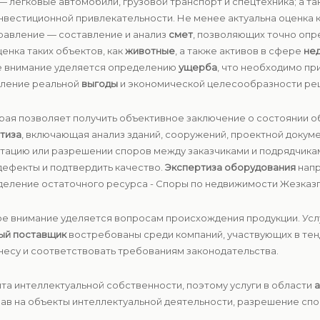
— легковые автомобили, грузовой транспорт и спецтехника; а т
инвестиционной привлекательности. Не менее актуальна оценка 
правление — составление и анализ
смет
, позволяющих точно опр
енка таких объектов, как
животные
, а также активов в сфере
не
е внимание уделяется определению
ущерба
, что необходимо пр
явление реальной
выгоды
и экономической целесообразности ре
орая позволяет получить объективное заключение о состоянии об
тиза
, включающая анализ зданий, сооружений, проектной докуме
атацию или разрешении споров между заказчиками и подрядчика
дефекты и подтвердить качество.
Экспертиза оборудования
напр
деление остаточного ресурса - Споры по недвижимости Жезказг
е внимание уделяется вопросам происхождения продукции. Усл
ый поставщик
востребованы среди компаний, участвующих в тенд
несу и соответствовать требованиям законодательства.
та интеллектуальной собственности, поэтому услуги в области
а
ав на объекты интеллектуальной деятельности, разрешение спо