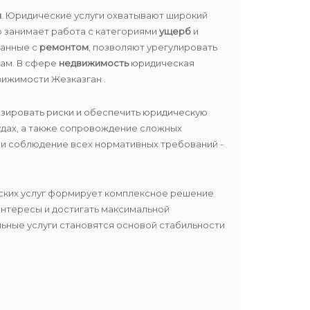
и
. Юридические услуги охватывают широкий
о занимает работа с категориями
ущерб
и
занные с
ремонтом
, позволяют урегулировать
там. В сфере
недвижимость
юридическая
вижимости Жезказган .
изировать риски и обеспечить юридическую
удах, а также сопровождение сложных
ь и соблюдение всех нормативных требований -
еских услуг формирует комплексное решение
 интересы и достигать максимальной
ьные услуги становятся основой стабильности