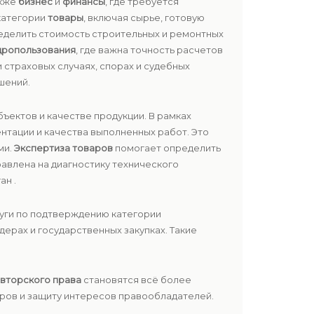
акже
бизнес
и
финансы
, где требуется
категории
товары
, включая сырье, готовую
еделить стоимость строительных и ремонтных
дропользования
, где важна точность расчетов
и страховых случаях, спорах и судебных
шений.
ъектов и качестве продукции. В рамках
нтации и качества выполненных работ. Это
ми.
Экспертиза товаров
помогает определить
авлена на диагностику технического
ан .
уги по подтверждению категории
ерах и государственных закупках. Такие
вторского права
становятся всё более
ров и защиту интересов правообладателей.