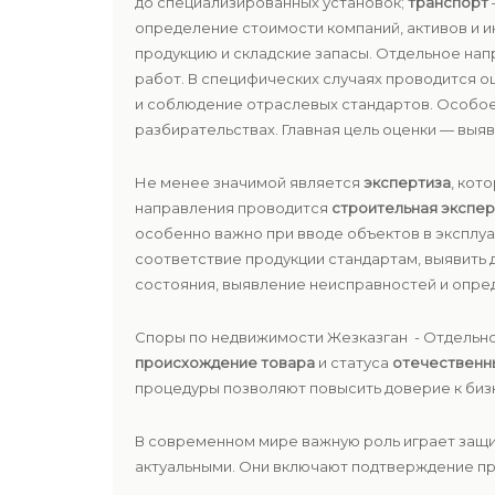
до специализированных установок;
транспорт
определение стоимости компаний, активов и 
продукцию и складские запасы. Отдельное на
работ. В специфических случаях проводится оц
и соблюдение отраслевых стандартов. Особо
разбирательствах. Главная цель оценки — вы
Не менее значимой является
экспертиза
, кот
направления проводится
строительная экспер
особенно важно при вводе объектов в эксплу
соответствие продукции стандартам, выявить 
состояния, выявление неисправностей и опре
Споры по недвижимости Жезказган - Отдельно
происхождение товара
и статуса
отечественн
процедуры позволяют повысить доверие к биз
В современном мире важную роль играет защи
актуальными. Они включают подтверждение пр