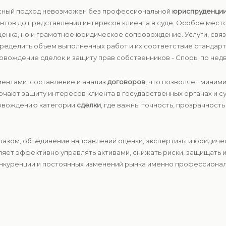
сный подход невозможен без профессиональной
юриспруденци
ментов до представления интересов клиента в суде. Особое мест
оценка, но и грамотное юридическое сопровождение. Услуги, свя
пределить объем выполненных работ и их соответствие стандар
овождение сделок и защиту прав собственников - Споры по нед
ентами: составление и анализ
договоров
, что позволяет миним
чают защиту интересов клиента в государственных органах и с
ровождению категории
сделки
, где важны точность, прозрачност
разом, объединение направлений оценки, экспертизы и юридич
оляет эффективно управлять активами, снижать риски, защищать
онкуренции и постоянных изменений рынка именно профессионал