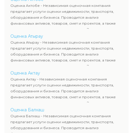
рассчитывают ущерб. Все отчеты соответствуют
Оценка Актобе - Независимая оценочная компания
требованиям законодательства и используются для
предлагает услуги оценки недвижимости, транспорта,
сделок, кредитования и судебных процессов.
оборудования и бизнеса. Проводится анализ
финансовых активов, товаров, смет и проектов, а также
оценка животных и недропользования. Эксперты
определяют рыночную стоимость имущества и
Оценка Атырау
рассчитывают ущерб. Все отчеты соответствуют
Оценка Атырау - Независимая оценочная компания
требованиям законодательства и используются для
предлагает услуги оценки недвижимости, транспорта,
сделок, кредитования и судебных процессов.
оборудования и бизнеса. Проводится анализ
финансовых активов, товаров, смет и проектов, а также
оценка животных и недропользования. Эксперты
определяют рыночную стоимость имущества и
Оценка Актау
рассчитывают ущерб. Все отчеты соответствуют
Оценка Актау - Независимая оценочная компания
требованиям законодательства и используются для
предлагает услуги оценки недвижимости, транспорта,
сделок, кредитования и судебных процессов.
оборудования и бизнеса. Проводится анализ
финансовых активов, товаров, смет и проектов, а также
оценка животных и недропользования. Эксперты
определяют рыночную стоимость имущества и
Оценка Балхаш
рассчитывают ущерб. Все отчеты соответствуют
Оценка Балхаш - Независимая оценочная компания
требованиям законодательства и используются для
предлагает услуги оценки недвижимости, транспорта,
сделок, кредитования и судебных процессов.
оборудования и бизнеса. Проводится анализ