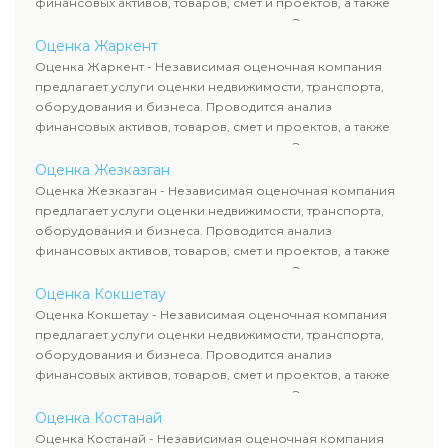
финансовых активов, товаров, смет и проектов, а также
оценка животных и недропользования. Эксперты
определяют рыночную стоимость имущества и
Оценка Жаркент
рассчитывают ущерб. Все отчеты соответствуют
Оценка Жаркент - Независимая оценочная компания
требованиям законодательства и используются для
предлагает услуги оценки недвижимости, транспорта,
сделок, кредитования и судебных процессов.
оборудования и бизнеса. Проводится анализ
финансовых активов, товаров, смет и проектов, а также
оценка животных и недропользования. Эксперты
определяют рыночную стоимость имущества и
Оценка Жезказган
рассчитывают ущерб. Все отчеты соответствуют
Оценка Жезказган - Независимая оценочная компания
требованиям законодательства и используются для
предлагает услуги оценки недвижимости, транспорта,
сделок, кредитования и судебных процессов.
оборудования и бизнеса. Проводится анализ
финансовых активов, товаров, смет и проектов, а также
оценка животных и недропользования. Эксперты
определяют рыночную стоимость имущества и
Оценка Кокшетау
рассчитывают ущерб. Все отчеты соответствуют
Оценка Кокшетау - Независимая оценочная компания
требованиям законодательства и используются для
предлагает услуги оценки недвижимости, транспорта,
сделок, кредитования и судебных процессов.
оборудования и бизнеса. Проводится анализ
финансовых активов, товаров, смет и проектов, а также
оценка животных и недропользования. Эксперты
определяют рыночную стоимость имущества и
Оценка Костанай
рассчитывают ущерб. Все отчеты соответствуют
Оценка Костанай - Независимая оценочная компания