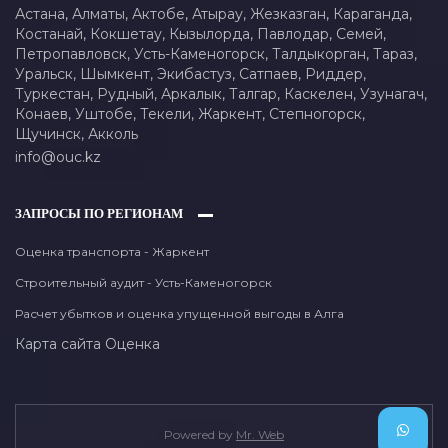
Астана,
Алматы,
Актобе,
Атырау,
Жезказган,
Караганда,
Костанай,
Кокшетау,
Кызылорда,
Павлодар,
Семей,
Петропавловск,
Усть-Каменогорск,
Талдыкорган,
Тараз,
Уральск,
Шымкент,
Экибастуз,
Сатпаев,
Риддер,
Туркестан,
Рудный,
Аркалык,
Талгар,
Каскелен,
Узунагач,
Конаев,
Уштобе,
Текели,
Жаркент,
Степногорск,
Щучинск,
Акколь
info@ouc.kz
ЗАПРОСЫ ПО РЕГИОНАМ
Оценка транспорта - Жаркент
Строительный аудит - Усть-Каменогорск
Расчет убытков и оценка упущенной выгоды в Алга
Карта сайта
Оценка
Powered by
Mr. Web