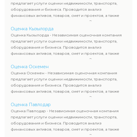
требованиям законодательства и используются для
предлагает услуги оценки недвижимости, транспорта,
сделок, кредитования и судебных процессов.
оборудования и бизнеса. Проводится анализ
финансовых активов, товаров, смет и проектов, а также
оценка животных и недропользования. Эксперты
определяют рыночную стоимость имущества и
Оценка Кызылорда
рассчитывают ущерб. Все отчеты соответствуют
Оценка Кызылорда - Независимая оценочная компания
требованиям законодательства и используются для
предлагает услуги оценки недвижимости, транспорта,
сделок, кредитования и судебных процессов.
оборудования и бизнеса. Проводится анализ
финансовых активов, товаров, смет и проектов, а также
оценка животных и недропользования. Эксперты
определяют рыночную стоимость имущества и
Оценка Оскемен
рассчитывают ущерб. Все отчеты соответствуют
Оценка Оскемен - Независимая оценочная компания
требованиям законодательства и используются для
предлагает услуги оценки недвижимости, транспорта,
сделок, кредитования и судебных процессов.
оборудования и бизнеса. Проводится анализ
финансовых активов, товаров, смет и проектов, а также
оценка животных и недропользования. Эксперты
определяют рыночную стоимость имущества и
Оценка Павлодар
рассчитывают ущерб. Все отчеты соответствуют
Оценка Павлодар - Независимая оценочная компания
требованиям законодательства и используются для
предлагает услуги оценки недвижимости, транспорта,
сделок, кредитования и судебных процессов.
оборудования и бизнеса. Проводится анализ
финансовых активов, товаров, смет и проектов, а также
оценка животных и недропользования. Эксперты