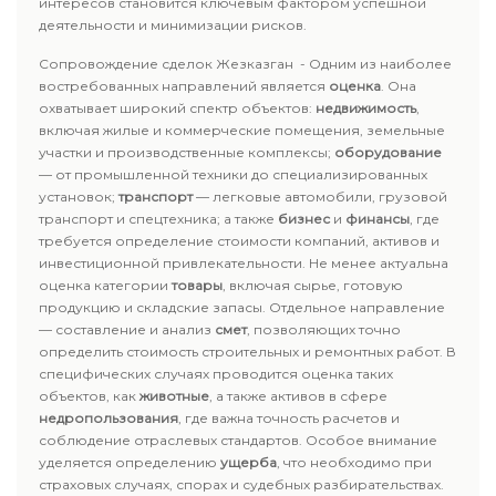
интересов становится ключевым фактором успешной
деятельности и минимизации рисков.
Сопровождение сделок Жезказган - Одним из наиболее
востребованных направлений является
оценка
. Она
охватывает широкий спектр объектов:
недвижимость
,
включая жилые и коммерческие помещения, земельные
участки и производственные комплексы;
оборудование
— от промышленной техники до специализированных
установок;
транспорт
— легковые автомобили, грузовой
транспорт и спецтехника; а также
бизнес
и
финансы
, где
требуется определение стоимости компаний, активов и
инвестиционной привлекательности. Не менее актуальна
оценка категории
товары
, включая сырье, готовую
продукцию и складские запасы. Отдельное направление
— составление и анализ
смет
, позволяющих точно
определить стоимость строительных и ремонтных работ. В
специфических случаях проводится оценка таких
объектов, как
животные
, а также активов в сфере
недропользования
, где важна точность расчетов и
соблюдение отраслевых стандартов. Особое внимание
уделяется определению
ущерба
, что необходимо при
страховых случаях, спорах и судебных разбирательствах.