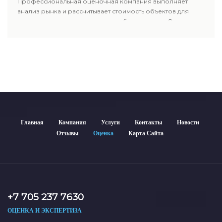
Профессиональная оценочная компания выполняет
анализ рынка и рассчитывает стоимость объектов для
продажи, ипотеки, аренды и судебных споров. Оценка
недвижимости включает современные методы и
гарантирует объективные результаты. Отчеты
используются для банков, судов и страховых компаний по
всему Казахстану.
Главная
Компания
Услуги
Контакты
Новости
Отзывы
Оценка
Карта Сайта
+7 705 237 7630
ОЦЕНКА И ЭКСПЕРТИЗА