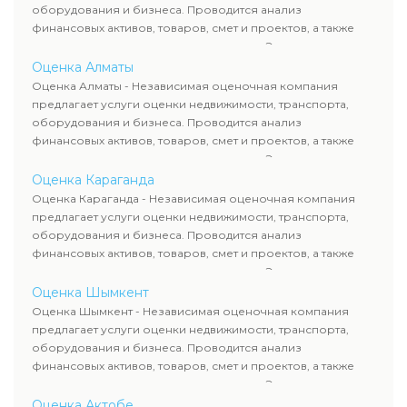
сделок, кредитования и судебных процессов.
оборудования и бизнеса. Проводится анализ
финансовых активов, товаров, смет и проектов, а также
оценка животных и недропользования. Эксперты
определяют рыночную стоимость имущества и
Оценка Алматы
рассчитывают ущерб. Все отчеты соответствуют
Оценка Алматы - Независимая оценочная компания
требованиям законодательства и используются для
предлагает услуги оценки недвижимости, транспорта,
сделок, кредитования и судебных процессов.
оборудования и бизнеса. Проводится анализ
финансовых активов, товаров, смет и проектов, а также
оценка животных и недропользования. Эксперты
определяют рыночную стоимость имущества и
Оценка Караганда
рассчитывают ущерб. Все отчеты соответствуют
Оценка Караганда - Независимая оценочная компания
требованиям законодательства и используются для
предлагает услуги оценки недвижимости, транспорта,
сделок, кредитования и судебных процессов.
оборудования и бизнеса. Проводится анализ
финансовых активов, товаров, смет и проектов, а также
оценка животных и недропользования. Эксперты
определяют рыночную стоимость имущества и
Оценка Шымкент
рассчитывают ущерб. Все отчеты соответствуют
Оценка Шымкент - Независимая оценочная компания
требованиям законодательства и используются для
предлагает услуги оценки недвижимости, транспорта,
сделок, кредитования и судебных процессов.
оборудования и бизнеса. Проводится анализ
финансовых активов, товаров, смет и проектов, а также
оценка животных и недропользования. Эксперты
определяют рыночную стоимость имущества и
Оценка Актобе