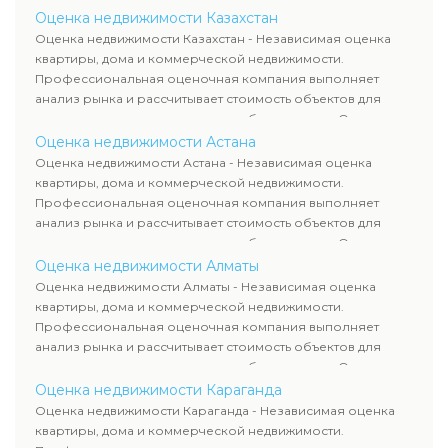
определяют рыночную стоимость имущества и
Оценка недвижимости Казахстан
рассчитывают ущерб. Все отчеты соответствуют
Оценка недвижимости Казахстан - Независимая оценка
требованиям законодательства и используются для
квартиры, дома и коммерческой недвижимости.
сделок, кредитования и судебных процессов.
Профессиональная оценочная компания выполняет
анализ рынка и рассчитывает стоимость объектов для
продажи, ипотеки, аренды и судебных споров. Оценка
недвижимости включает современные методы и
Оценка недвижимости Астана
гарантирует объективные результаты. Отчеты
Оценка недвижимости Астана - Независимая оценка
используются для банков, судов и страховых компаний по
квартиры, дома и коммерческой недвижимости.
всему Казахстану.
Профессиональная оценочная компания выполняет
анализ рынка и рассчитывает стоимость объектов для
продажи, ипотеки, аренды и судебных споров. Оценка
недвижимости включает современные методы и
Оценка недвижимости Алматы
гарантирует объективные результаты. Отчеты
Оценка недвижимости Алматы - Независимая оценка
используются для банков, судов и страховых компаний по
квартиры, дома и коммерческой недвижимости.
всему Казахстану.
Профессиональная оценочная компания выполняет
анализ рынка и рассчитывает стоимость объектов для
продажи, ипотеки, аренды и судебных споров. Оценка
недвижимости включает современные методы и
Оценка недвижимости Караганда
гарантирует объективные результаты. Отчеты
Оценка недвижимости Караганда - Независимая оценка
используются для банков, судов и страховых компаний по
квартиры, дома и коммерческой недвижимости.
всему Казахстану.