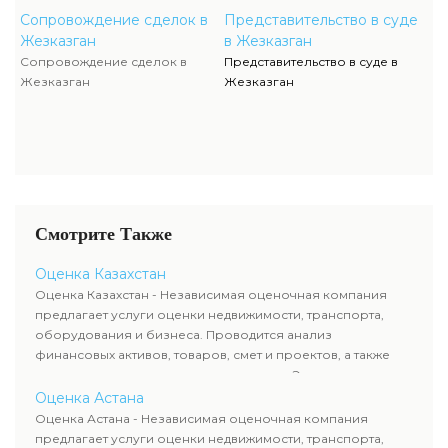
Сопровождение сделок в
Представительство в суде
Жезказган
в Жезказган
Сопровождение сделок в
Представительство в суде в
Жезказган
Жезказган
Смотрите Также
Оценка Казахстан
Оценка Казахстан - Независимая оценочная компания
предлагает услуги оценки недвижимости, транспорта,
оборудования и бизнеса. Проводится анализ
финансовых активов, товаров, смет и проектов, а также
оценка животных и недропользования. Эксперты
определяют рыночную стоимость имущества и
Оценка Астана
рассчитывают ущерб. Все отчеты соответствуют
Оценка Астана - Независимая оценочная компания
требованиям законодательства и используются для
предлагает услуги оценки недвижимости, транспорта,