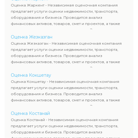
рассчитывают ущерб. Все отчеты соответствуют
Оценка Жаркент - Независимая оценочная компания
требованиям законодательства и используются для
предлагает услуги оценки недвижимости, транспорта,
сделок, кредитования и судебных процессов.
оборудования и бизнеса. Проводится анализ
финансовых активов, товаров, смет и проектов, а также
оценка животных и недропользования. Эксперты
определяют рыночную стоимость имущества и
Оценка Жезказган
рассчитывают ущерб. Все отчеты соответствуют
Оценка Жезказган - Независимая оценочная компания
требованиям законодательства и используются для
предлагает услуги оценки недвижимости, транспорта,
сделок, кредитования и судебных процессов.
оборудования и бизнеса. Проводится анализ
финансовых активов, товаров, смет и проектов, а также
оценка животных и недропользования. Эксперты
определяют рыночную стоимость имущества и
Оценка Кокшетау
рассчитывают ущерб. Все отчеты соответствуют
Оценка Кокшетау - Независимая оценочная компания
требованиям законодательства и используются для
предлагает услуги оценки недвижимости, транспорта,
сделок, кредитования и судебных процессов.
оборудования и бизнеса. Проводится анализ
финансовых активов, товаров, смет и проектов, а также
оценка животных и недропользования. Эксперты
определяют рыночную стоимость имущества и
Оценка Костанай
рассчитывают ущерб. Все отчеты соответствуют
Оценка Костанай - Независимая оценочная компания
требованиям законодательства и используются для
предлагает услуги оценки недвижимости, транспорта,
сделок, кредитования и судебных процессов.
оборудования и бизнеса. Проводится анализ