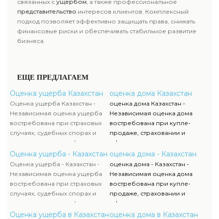
связанных с
ущербом
, а также профессиональное
представительство
интересов клиентов. Комплексный
подход позволяет эффективно защищать права, снижать
финансовые риски и обеспечивать стабильное развитие
бизнеса.
ЕЩЕ ПРЕДЛАГАЕМ
Оценка ущерба Казахстан
оценка дома Казахстан
Оценка ущерба Казахстан -
оценка дома Казахстан -
Независимая оценка ущерба
Независимая оценка дома
востребована при страховых
востребована при купле-
случаях, судебных спорах и
продаже, страховании и
имущественных конфликтах.
оформлении кредитов.
Специалисты определяют
Экспертное заключение
Оценка ущерба - Казахстан
оценка дома - Казахстан
размер потерь в сферах
помогает определить
Оценка ущерба - Казахстан -
оценка дома - Казахстан -
недвижимость, транспорт,
реальную стоимость объекта,
Независимая оценка ущерба
Независимая оценка дома
оборудование и
учесть состояние
востребована при страховых
востребована при купле-
недропользование.
недвижимости, наличие
случаях, судебных спорах и
продаже, страховании и
Экспертное заключение
инженерного оборудования и
имущественных конфликтах.
оформлении кредитов.
помогает получить
рассчитать возможный ущерб
Специалисты определяют
Экспертное заключение
Оценка ущерба в Казахстан
оценка дома в Казахстан