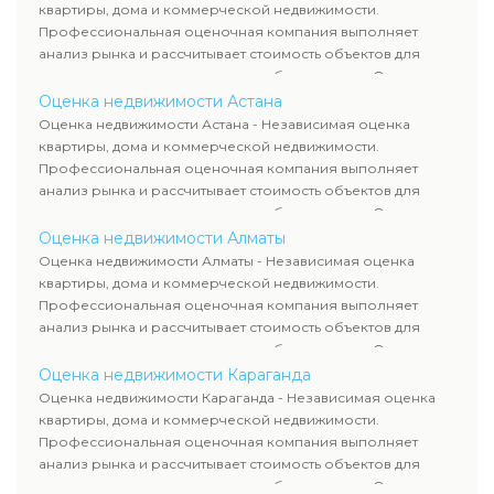
требованиям законодательства и используются для
квартиры, дома и коммерческой недвижимости.
сделок, кредитования и судебных процессов.
Профессиональная оценочная компания выполняет
анализ рынка и рассчитывает стоимость объектов для
продажи, ипотеки, аренды и судебных споров. Оценка
недвижимости включает современные методы и
Оценка недвижимости Астана
гарантирует объективные результаты. Отчеты
Оценка недвижимости Астана - Независимая оценка
используются для банков, судов и страховых компаний по
квартиры, дома и коммерческой недвижимости.
всему Казахстану.
Профессиональная оценочная компания выполняет
анализ рынка и рассчитывает стоимость объектов для
продажи, ипотеки, аренды и судебных споров. Оценка
недвижимости включает современные методы и
Оценка недвижимости Алматы
гарантирует объективные результаты. Отчеты
Оценка недвижимости Алматы - Независимая оценка
используются для банков, судов и страховых компаний по
квартиры, дома и коммерческой недвижимости.
всему Казахстану.
Профессиональная оценочная компания выполняет
анализ рынка и рассчитывает стоимость объектов для
продажи, ипотеки, аренды и судебных споров. Оценка
недвижимости включает современные методы и
Оценка недвижимости Караганда
гарантирует объективные результаты. Отчеты
Оценка недвижимости Караганда - Независимая оценка
используются для банков, судов и страховых компаний по
квартиры, дома и коммерческой недвижимости.
всему Казахстану.
Профессиональная оценочная компания выполняет
анализ рынка и рассчитывает стоимость объектов для
продажи, ипотеки, аренды и судебных споров. Оценка