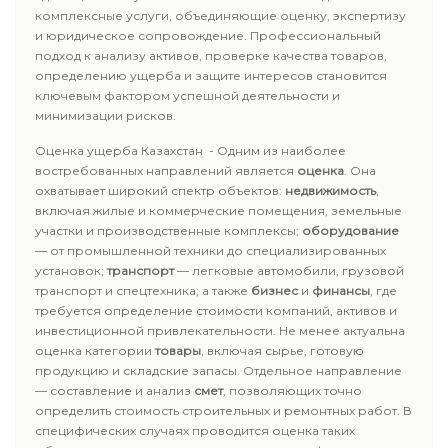
комплексные услуги, объединяющие оценку, экспертизу
и юридическое сопровождение. Профессиональный
подход к анализу активов, проверке качества товаров,
определению ущерба и защите интересов становится
ключевым фактором успешной деятельности и
минимизации рисков.
Оценка ущерба Казахстан - Одним из наиболее
востребованных направлений является
оценка
. Она
охватывает широкий спектр объектов:
недвижимость
,
включая жилые и коммерческие помещения, земельные
участки и производственные комплексы;
оборудование
— от промышленной техники до специализированных
установок;
транспорт
— легковые автомобили, грузовой
транспорт и спецтехника; а также
бизнес
и
финансы
, где
требуется определение стоимости компаний, активов и
инвестиционной привлекательности. Не менее актуальна
оценка категории
товары
, включая сырье, готовую
продукцию и складские запасы. Отдельное направление
— составление и анализ
смет
, позволяющих точно
определить стоимость строительных и ремонтных работ. В
специфических случаях проводится оценка таких