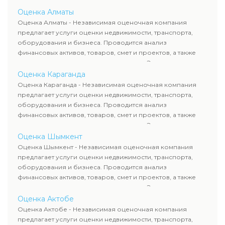
оценка животных и недропользования. Эксперты
определяют рыночную стоимость имущества и
Оценка Алматы
рассчитывают ущерб. Все отчеты соответствуют
Оценка Алматы - Независимая оценочная компания
требованиям законодательства и используются для
предлагает услуги оценки недвижимости, транспорта,
сделок, кредитования и судебных процессов.
оборудования и бизнеса. Проводится анализ
финансовых активов, товаров, смет и проектов, а также
оценка животных и недропользования. Эксперты
определяют рыночную стоимость имущества и
Оценка Караганда
рассчитывают ущерб. Все отчеты соответствуют
Оценка Караганда - Независимая оценочная компания
требованиям законодательства и используются для
предлагает услуги оценки недвижимости, транспорта,
сделок, кредитования и судебных процессов.
оборудования и бизнеса. Проводится анализ
финансовых активов, товаров, смет и проектов, а также
оценка животных и недропользования. Эксперты
определяют рыночную стоимость имущества и
Оценка Шымкент
рассчитывают ущерб. Все отчеты соответствуют
Оценка Шымкент - Независимая оценочная компания
требованиям законодательства и используются для
предлагает услуги оценки недвижимости, транспорта,
сделок, кредитования и судебных процессов.
оборудования и бизнеса. Проводится анализ
финансовых активов, товаров, смет и проектов, а также
оценка животных и недропользования. Эксперты
определяют рыночную стоимость имущества и
Оценка Актобе
рассчитывают ущерб. Все отчеты соответствуют
Оценка Актобе - Независимая оценочная компания
требованиям законодательства и используются для
предлагает услуги оценки недвижимости, транспорта,