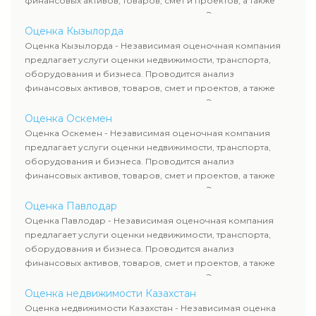
финансовых активов, товаров, смет и проектов, а также
оценка животных и недропользования. Эксперты
определяют рыночную стоимость имущества и
Оценка Кызылорда
рассчитывают ущерб. Все отчеты соответствуют
Оценка Кызылорда - Независимая оценочная компания
требованиям законодательства и используются для
предлагает услуги оценки недвижимости, транспорта,
сделок, кредитования и судебных процессов.
оборудования и бизнеса. Проводится анализ
финансовых активов, товаров, смет и проектов, а также
оценка животных и недропользования. Эксперты
определяют рыночную стоимость имущества и
Оценка Оскемен
рассчитывают ущерб. Все отчеты соответствуют
Оценка Оскемен - Независимая оценочная компания
требованиям законодательства и используются для
предлагает услуги оценки недвижимости, транспорта,
сделок, кредитования и судебных процессов.
оборудования и бизнеса. Проводится анализ
финансовых активов, товаров, смет и проектов, а также
оценка животных и недропользования. Эксперты
определяют рыночную стоимость имущества и
Оценка Павлодар
рассчитывают ущерб. Все отчеты соответствуют
Оценка Павлодар - Независимая оценочная компания
требованиям законодательства и используются для
предлагает услуги оценки недвижимости, транспорта,
сделок, кредитования и судебных процессов.
оборудования и бизнеса. Проводится анализ
финансовых активов, товаров, смет и проектов, а также
оценка животных и недропользования. Эксперты
определяют рыночную стоимость имущества и
Оценка недвижимости Казахстан
рассчитывают ущерб. Все отчеты соответствуют
Оценка недвижимости Казахстан - Независимая оценка