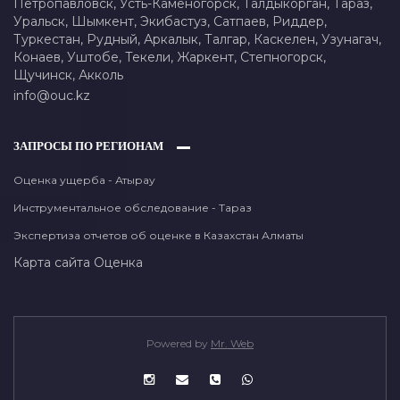
Петропавловск,
Усть-Каменогорск,
Талдыкорган,
Тараз,
Уральск,
Шымкент,
Экибастуз,
Сатпаев,
Риддер,
Туркестан,
Рудный,
Аркалык,
Талгар,
Каскелен,
Узунагач,
Конаев,
Уштобе,
Текели,
Жаркент,
Степногорск,
Щучинск,
Акколь
info@ouc.kz
ЗАПРОСЫ ПО РЕГИОНАМ
Оценка ущерба - Атырау
Инструментальное обследование - Тараз
Экспертиза отчетов об оценке в Казахстан Алматы
Карта сайта
Оценка
Powered by
Mr. Web