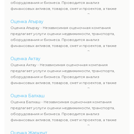
сделок, кредитования и судебных процессов.
оборудования и бизнеса. Проводится анализ
финансовых активов, товаров, смет и проектов, а также
оценка животных и недропользования. Эксперты
определяют рыночную стоимость имущества и
Оценка Атырау
рассчитывают ущерб. Все отчеты соответствуют
Оценка Атырау - Независимая оценочная компания
требованиям законодательства и используются для
предлагает услуги оценки недвижимости, транспорта,
сделок, кредитования и судебных процессов.
оборудования и бизнеса. Проводится анализ
финансовых активов, товаров, смет и проектов, а также
оценка животных и недропользования. Эксперты
определяют рыночную стоимость имущества и
Оценка Актау
рассчитывают ущерб. Все отчеты соответствуют
Оценка Актау - Независимая оценочная компания
требованиям законодательства и используются для
предлагает услуги оценки недвижимости, транспорта,
сделок, кредитования и судебных процессов.
оборудования и бизнеса. Проводится анализ
финансовых активов, товаров, смет и проектов, а также
оценка животных и недропользования. Эксперты
определяют рыночную стоимость имущества и
Оценка Балхаш
рассчитывают ущерб. Все отчеты соответствуют
Оценка Балхаш - Независимая оценочная компания
требованиям законодательства и используются для
предлагает услуги оценки недвижимости, транспорта,
сделок, кредитования и судебных процессов.
оборудования и бизнеса. Проводится анализ
финансовых активов, товаров, смет и проектов, а также
оценка животных и недропользования. Эксперты
определяют рыночную стоимость имущества и
Оценка Жаркент