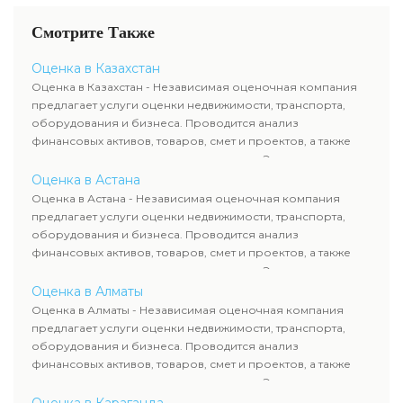
Смотрите Также
Оценка в Казахстан
Оценка в Казахстан - Независимая оценочная компания
предлагает услуги оценки недвижимости, транспорта,
оборудования и бизнеса. Проводится анализ
финансовых активов, товаров, смет и проектов, а также
оценка животных и недропользования. Эксперты
определяют рыночную стоимость имущества и
Оценка в Астана
рассчитывают ущерб. Все отчеты соответствуют
Оценка в Астана - Независимая оценочная компания
требованиям законодательства и используются для
предлагает услуги оценки недвижимости, транспорта,
сделок, кредитования и судебных процессов.
оборудования и бизнеса. Проводится анализ
финансовых активов, товаров, смет и проектов, а также
оценка животных и недропользования. Эксперты
определяют рыночную стоимость имущества и
Оценка в Алматы
рассчитывают ущерб. Все отчеты соответствуют
Оценка в Алматы - Независимая оценочная компания
требованиям законодательства и используются для
предлагает услуги оценки недвижимости, транспорта,
сделок, кредитования и судебных процессов.
оборудования и бизнеса. Проводится анализ
финансовых активов, товаров, смет и проектов, а также
оценка животных и недропользования. Эксперты
определяют рыночную стоимость имущества и