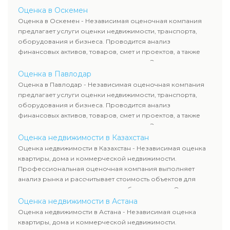
определяют рыночную стоимость имущества и
Оценка в Оскемен
рассчитывают ущерб. Все отчеты соответствуют
Оценка в Оскемен - Независимая оценочная компания
требованиям законодательства и используются для
предлагает услуги оценки недвижимости, транспорта,
сделок, кредитования и судебных процессов.
оборудования и бизнеса. Проводится анализ
финансовых активов, товаров, смет и проектов, а также
оценка животных и недропользования. Эксперты
определяют рыночную стоимость имущества и
Оценка в Павлодар
рассчитывают ущерб. Все отчеты соответствуют
Оценка в Павлодар - Независимая оценочная компания
требованиям законодательства и используются для
предлагает услуги оценки недвижимости, транспорта,
сделок, кредитования и судебных процессов.
оборудования и бизнеса. Проводится анализ
финансовых активов, товаров, смет и проектов, а также
оценка животных и недропользования. Эксперты
определяют рыночную стоимость имущества и
Оценка недвижимости в Казахстан
рассчитывают ущерб. Все отчеты соответствуют
Оценка недвижимости в Казахстан - Независимая оценка
требованиям законодательства и используются для
квартиры, дома и коммерческой недвижимости.
сделок, кредитования и судебных процессов.
Профессиональная оценочная компания выполняет
анализ рынка и рассчитывает стоимость объектов для
продажи, ипотеки, аренды и судебных споров. Оценка
недвижимости включает современные методы и
Оценка недвижимости в Астана
гарантирует объективные результаты. Отчеты
Оценка недвижимости в Астана - Независимая оценка
используются для банков, судов и страховых компаний по
квартиры, дома и коммерческой недвижимости.