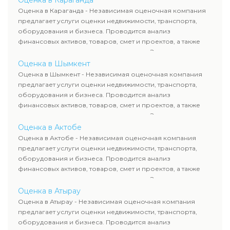
Оценка в Караганда
рассчитывают ущерб. Все отчеты соответствуют
Оценка в Караганда - Независимая оценочная компания
требованиям законодательства и используются для
предлагает услуги оценки недвижимости, транспорта,
сделок, кредитования и судебных процессов.
оборудования и бизнеса. Проводится анализ
финансовых активов, товаров, смет и проектов, а также
оценка животных и недропользования. Эксперты
определяют рыночную стоимость имущества и
Оценка в Шымкент
рассчитывают ущерб. Все отчеты соответствуют
Оценка в Шымкент - Независимая оценочная компания
требованиям законодательства и используются для
предлагает услуги оценки недвижимости, транспорта,
сделок, кредитования и судебных процессов.
оборудования и бизнеса. Проводится анализ
финансовых активов, товаров, смет и проектов, а также
оценка животных и недропользования. Эксперты
определяют рыночную стоимость имущества и
Оценка в Актобе
рассчитывают ущерб. Все отчеты соответствуют
Оценка в Актобе - Независимая оценочная компания
требованиям законодательства и используются для
предлагает услуги оценки недвижимости, транспорта,
сделок, кредитования и судебных процессов.
оборудования и бизнеса. Проводится анализ
финансовых активов, товаров, смет и проектов, а также
оценка животных и недропользования. Эксперты
определяют рыночную стоимость имущества и
Оценка в Атырау
рассчитывают ущерб. Все отчеты соответствуют
Оценка в Атырау - Независимая оценочная компания
требованиям законодательства и используются для
предлагает услуги оценки недвижимости, транспорта,
сделок, кредитования и судебных процессов.
оборудования и бизнеса. Проводится анализ