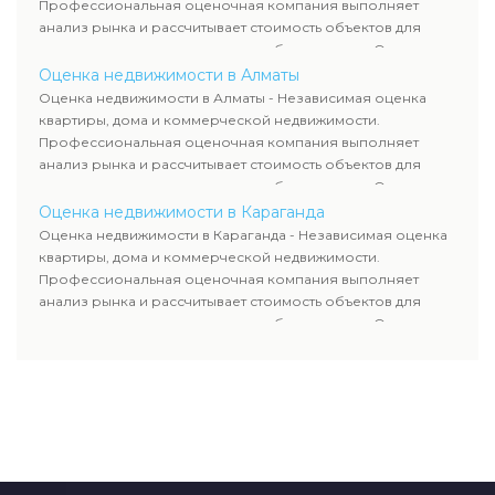
всему Казахстану.
Профессиональная оценочная компания выполняет
анализ рынка и рассчитывает стоимость объектов для
продажи, ипотеки, аренды и судебных споров. Оценка
недвижимости включает современные методы и
Оценка недвижимости в Алматы
гарантирует объективные результаты. Отчеты
Оценка недвижимости в Алматы - Независимая оценка
используются для банков, судов и страховых компаний по
квартиры, дома и коммерческой недвижимости.
всему Казахстану.
Профессиональная оценочная компания выполняет
анализ рынка и рассчитывает стоимость объектов для
продажи, ипотеки, аренды и судебных споров. Оценка
недвижимости включает современные методы и
Оценка недвижимости в Караганда
гарантирует объективные результаты. Отчеты
Оценка недвижимости в Караганда - Независимая оценка
используются для банков, судов и страховых компаний по
квартиры, дома и коммерческой недвижимости.
всему Казахстану.
Профессиональная оценочная компания выполняет
анализ рынка и рассчитывает стоимость объектов для
продажи, ипотеки, аренды и судебных споров. Оценка
недвижимости включает современные методы и
гарантирует объективные результаты. Отчеты
используются для банков, судов и страховых компаний по
всему Казахстану.