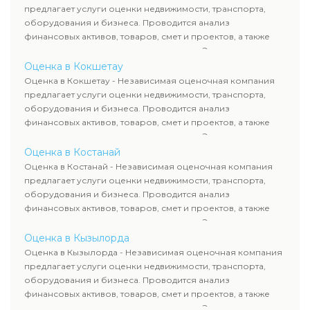
требованиям законодательства и используются для
предлагает услуги оценки недвижимости, транспорта,
сделок, кредитования и судебных процессов.
оборудования и бизнеса. Проводится анализ
финансовых активов, товаров, смет и проектов, а также
оценка животных и недропользования. Эксперты
определяют рыночную стоимость имущества и
Оценка в Кокшетау
рассчитывают ущерб. Все отчеты соответствуют
Оценка в Кокшетау - Независимая оценочная компания
требованиям законодательства и используются для
предлагает услуги оценки недвижимости, транспорта,
сделок, кредитования и судебных процессов.
оборудования и бизнеса. Проводится анализ
финансовых активов, товаров, смет и проектов, а также
оценка животных и недропользования. Эксперты
определяют рыночную стоимость имущества и
Оценка в Костанай
рассчитывают ущерб. Все отчеты соответствуют
Оценка в Костанай - Независимая оценочная компания
требованиям законодательства и используются для
предлагает услуги оценки недвижимости, транспорта,
сделок, кредитования и судебных процессов.
оборудования и бизнеса. Проводится анализ
финансовых активов, товаров, смет и проектов, а также
оценка животных и недропользования. Эксперты
определяют рыночную стоимость имущества и
Оценка в Кызылорда
рассчитывают ущерб. Все отчеты соответствуют
Оценка в Кызылорда - Независимая оценочная компания
требованиям законодательства и используются для
предлагает услуги оценки недвижимости, транспорта,
сделок, кредитования и судебных процессов.
оборудования и бизнеса. Проводится анализ
финансовых активов, товаров, смет и проектов, а также
оценка животных и недропользования. Эксперты