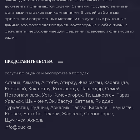
документы принимаются судами, банками, государственными
органами и страховыми компаниями. В своей работе мы
применяем современные методики и актуальные рыночные
данные, что позволяет получать достоверные и объективные
результаты, необходимые для решения правовых и финансовых
задач.
ПРЕДСТАВИТЕЛЬСТВА
Услуги по оценке и экспертизе в городах:
Астана,
Алматы,
Актобе,
Атырау,
Жезказган,
Караганда,
Костанай,
Кокшетау,
Кызылорда,
Павлодар,
Семей,
Петропавловск,
Усть-Каменогорск,
Талдыкорган,
Тараз,
Уральск,
Шымкент,
Экибастуз,
Сатпаев,
Риддер,
Туркестан,
Рудный,
Аркалык,
Талгар,
Каскелен,
Узунагач,
Конаев,
Уштобе,
Текели,
Жаркент,
Степногорск,
Щучинск,
Акколь
info@ouc.kz