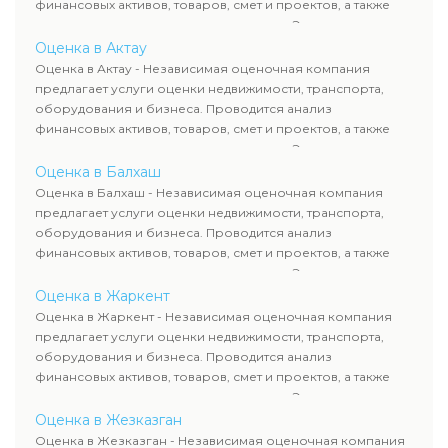
финансовых активов, товаров, смет и проектов, а также
оценка животных и недропользования. Эксперты
определяют рыночную стоимость имущества и
Оценка в Актау
рассчитывают ущерб. Все отчеты соответствуют
Оценка в Актау - Независимая оценочная компания
требованиям законодательства и используются для
предлагает услуги оценки недвижимости, транспорта,
сделок, кредитования и судебных процессов.
оборудования и бизнеса. Проводится анализ
финансовых активов, товаров, смет и проектов, а также
оценка животных и недропользования. Эксперты
определяют рыночную стоимость имущества и
Оценка в Балхаш
рассчитывают ущерб. Все отчеты соответствуют
Оценка в Балхаш - Независимая оценочная компания
требованиям законодательства и используются для
предлагает услуги оценки недвижимости, транспорта,
сделок, кредитования и судебных процессов.
оборудования и бизнеса. Проводится анализ
финансовых активов, товаров, смет и проектов, а также
оценка животных и недропользования. Эксперты
определяют рыночную стоимость имущества и
Оценка в Жаркент
рассчитывают ущерб. Все отчеты соответствуют
Оценка в Жаркент - Независимая оценочная компания
требованиям законодательства и используются для
предлагает услуги оценки недвижимости, транспорта,
сделок, кредитования и судебных процессов.
оборудования и бизнеса. Проводится анализ
финансовых активов, товаров, смет и проектов, а также
оценка животных и недропользования. Эксперты
определяют рыночную стоимость имущества и
Оценка в Жезказган
рассчитывают ущерб. Все отчеты соответствуют
Оценка в Жезказган - Независимая оценочная компания