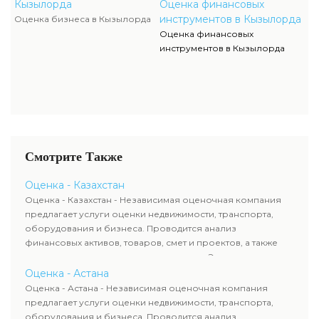
Кызылорда
Оценка финансовых
инструментов в Кызылорда
Оценка бизнеса в Кызылорда
Оценка финансовых
инструментов в Кызылорда
Смотрите Также
Оценка - Казахстан
Оценка - Казахстан - Независимая оценочная компания
предлагает услуги оценки недвижимости, транспорта,
оборудования и бизнеса. Проводится анализ
финансовых активов, товаров, смет и проектов, а также
оценка животных и недропользования. Эксперты
определяют рыночную стоимость имущества и
Оценка - Астана
рассчитывают ущерб. Все отчеты соответствуют
Оценка - Астана - Независимая оценочная компания
требованиям законодательства и используются для
предлагает услуги оценки недвижимости, транспорта,
сделок, кредитования и судебных процессов.
оборудования и бизнеса. Проводится анализ