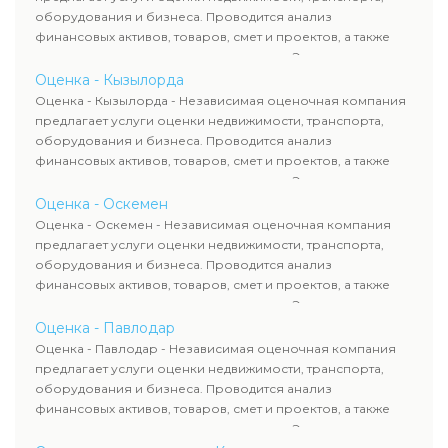
сделок, кредитования и судебных процессов.
оборудования и бизнеса. Проводится анализ
финансовых активов, товаров, смет и проектов, а также
оценка животных и недропользования. Эксперты
определяют рыночную стоимость имущества и
Оценка - Кызылорда
рассчитывают ущерб. Все отчеты соответствуют
Оценка - Кызылорда - Независимая оценочная компания
требованиям законодательства и используются для
предлагает услуги оценки недвижимости, транспорта,
сделок, кредитования и судебных процессов.
оборудования и бизнеса. Проводится анализ
финансовых активов, товаров, смет и проектов, а также
оценка животных и недропользования. Эксперты
определяют рыночную стоимость имущества и
Оценка - Оскемен
рассчитывают ущерб. Все отчеты соответствуют
Оценка - Оскемен - Независимая оценочная компания
требованиям законодательства и используются для
предлагает услуги оценки недвижимости, транспорта,
сделок, кредитования и судебных процессов.
оборудования и бизнеса. Проводится анализ
финансовых активов, товаров, смет и проектов, а также
оценка животных и недропользования. Эксперты
определяют рыночную стоимость имущества и
Оценка - Павлодар
рассчитывают ущерб. Все отчеты соответствуют
Оценка - Павлодар - Независимая оценочная компания
требованиям законодательства и используются для
предлагает услуги оценки недвижимости, транспорта,
сделок, кредитования и судебных процессов.
оборудования и бизнеса. Проводится анализ
финансовых активов, товаров, смет и проектов, а также
оценка животных и недропользования. Эксперты