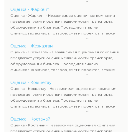
оценка животных и недропользования. Эксперты
определяют рыночную стоимость имущества и
Оценка - Жаркент
рассчитывают ущерб. Все отчеты соответствуют
Оценка - Жаркент - Независимая оценочная компания
требованиям законодательства и используются для
предлагает услуги оценки недвижимости, транспорта,
сделок, кредитования и судебных процессов.
оборудования и бизнеса. Проводится анализ
финансовых активов, товаров, смет и проектов, а также
оценка животных и недропользования. Эксперты
определяют рыночную стоимость имущества и
Оценка - Жезказган
рассчитывают ущерб. Все отчеты соответствуют
Оценка - Жезказган - Независимая оценочная компания
требованиям законодательства и используются для
предлагает услуги оценки недвижимости, транспорта,
сделок, кредитования и судебных процессов.
оборудования и бизнеса. Проводится анализ
финансовых активов, товаров, смет и проектов, а также
оценка животных и недропользования. Эксперты
определяют рыночную стоимость имущества и
Оценка - Кокшетау
рассчитывают ущерб. Все отчеты соответствуют
Оценка - Кокшетау - Независимая оценочная компания
требованиям законодательства и используются для
предлагает услуги оценки недвижимости, транспорта,
сделок, кредитования и судебных процессов.
оборудования и бизнеса. Проводится анализ
финансовых активов, товаров, смет и проектов, а также
оценка животных и недропользования. Эксперты
определяют рыночную стоимость имущества и
Оценка - Костанай
рассчитывают ущерб. Все отчеты соответствуют
Оценка - Костанай - Независимая оценочная компания
требованиям законодательства и используются для
предлагает услуги оценки недвижимости, транспорта,