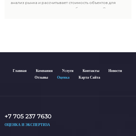
анализ рынка и рассчитывает стоимость объектов для
продажи, ипотеки, аренды и судебных споров. Оценка
недвижимости включает современные методы и
гарантирует объективные результаты. Отчеты
используются для банков, судов и страховых компаний по
всему Казахстану.
Главная
Компания
Услуги
Контакты
Новости
Отзывы
Оценка
Карта Сайта
+7 705 237 7630
ОЦЕНКА И ЭКСПЕРТИЗА