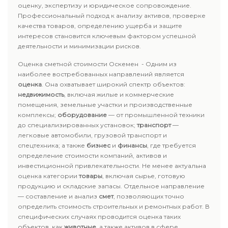
оценку, экспертизу и юридическое сопровождение.
Профессиональный подход к анализу активов, проверке
качества товаров, определению ущерба и защите
интересов становится ключевым фактором успешной
деятельности и минимизации рисков.
Оценка сметной стоимости Оскемен - Одним из
наиболее востребованных направлений является
оценка
. Она охватывает широкий спектр объектов:
недвижимость
, включая жилые и коммерческие
помещения, земельные участки и производственные
комплексы;
оборудование
— от промышленной техники
до специализированных установок;
транспорт
—
легковые автомобили, грузовой транспорт и
спецтехника; а также
бизнес
и
финансы
, где требуется
определение стоимости компаний, активов и
инвестиционной привлекательности. Не менее актуальна
оценка категории
товары
, включая сырье, готовую
продукцию и складские запасы. Отдельное направление
— составление и анализ
смет
, позволяющих точно
определить стоимость строительных и ремонтных работ. В
специфических случаях проводится оценка таких
объектов, как
животные
, а также активов в сфере