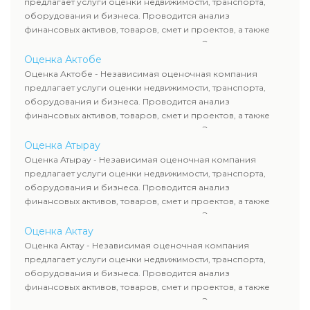
предлагает услуги оценки недвижимости, транспорта,
сделок, кредитования и судебных процессов.
оборудования и бизнеса. Проводится анализ
финансовых активов, товаров, смет и проектов, а также
оценка животных и недропользования. Эксперты
определяют рыночную стоимость имущества и
Оценка Актобе
рассчитывают ущерб. Все отчеты соответствуют
Оценка Актобе - Независимая оценочная компания
требованиям законодательства и используются для
предлагает услуги оценки недвижимости, транспорта,
сделок, кредитования и судебных процессов.
оборудования и бизнеса. Проводится анализ
финансовых активов, товаров, смет и проектов, а также
оценка животных и недропользования. Эксперты
определяют рыночную стоимость имущества и
Оценка Атырау
рассчитывают ущерб. Все отчеты соответствуют
Оценка Атырау - Независимая оценочная компания
требованиям законодательства и используются для
предлагает услуги оценки недвижимости, транспорта,
сделок, кредитования и судебных процессов.
оборудования и бизнеса. Проводится анализ
финансовых активов, товаров, смет и проектов, а также
оценка животных и недропользования. Эксперты
определяют рыночную стоимость имущества и
Оценка Актау
рассчитывают ущерб. Все отчеты соответствуют
Оценка Актау - Независимая оценочная компания
требованиям законодательства и используются для
предлагает услуги оценки недвижимости, транспорта,
сделок, кредитования и судебных процессов.
оборудования и бизнеса. Проводится анализ
финансовых активов, товаров, смет и проектов, а также
оценка животных и недропользования. Эксперты