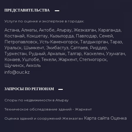
ПРЕДСТАВИТЕЛЬСТВА
Услуги по оценке и экспертизе в городах:
Астана,
Алматы,
Актобе,
Атырау,
Жезказган,
Караганда,
Костанай,
Кокшетау,
Кызылорда,
Павлодар,
Семей,
Петропавловск,
Усть-Каменогорск,
Талдыкорган,
Тараз,
Уральск,
Шымкент,
Экибастуз,
Сатпаев,
Риддер,
Туркестан,
Рудный,
Аркалык,
Талгар,
Каскелен,
Узунагач,
Конаев,
Уштобе,
Текели,
Жаркент,
Степногорск,
Щучинск,
Акколь
info@ouc.kz
ЗАПРОСЫ ПО РЕГИОНАМ
Споры по недвижимости в Атырау
Техническое обследование зданий - Жаркент
Карта сайта
Оценка
Оценка зданий и сооружений Жезказган