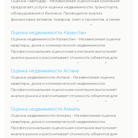
Оценка Павлодар - Независимая оценочная компания
требованиям законодательства и используются для
предлагает услуги оценки недвижимости, транспорта,
сделок, кредитования и судебных процессов.
оборудования и бизнеса. Проводится анализ
финансовых активов, товаров, смет и проектов, а также
оценка животных и недропользования. Эксперты
определяют рыночную стоимость имущества и
Оценка недвижимости Казахстан
рассчитывают ущерб. Все отчеты соответствуют
Оценка недвижимости Казахстан - Независимая оценка
требованиям законодательства и используются для
квартиры, дома и коммерческой недвижимости.
сделок, кредитования и судебных процессов.
Профессиональная оценочная компания выполняет
анализ рынка и рассчитывает стоимость объектов для
продажи, ипотеки, аренды и судебных споров. Оценка
недвижимости включает современные методы и
Оценка недвижимости Астана
гарантирует объективные результаты. Отчеты
Оценка недвижимости Астана - Независимая оценка
используются для банков, судов и страховых компаний по
квартиры, дома и коммерческой недвижимости.
всему Казахстану.
Профессиональная оценочная компания выполняет
анализ рынка и рассчитывает стоимость объектов для
продажи, ипотеки, аренды и судебных споров. Оценка
недвижимости включает современные методы и
Оценка недвижимости Алматы
гарантирует объективные результаты. Отчеты
Оценка недвижимости Алматы - Независимая оценка
используются для банков, судов и страховых компаний по
квартиры, дома и коммерческой недвижимости.
всему Казахстану.
Профессиональная оценочная компания выполняет
анализ рынка и рассчитывает стоимость объектов для