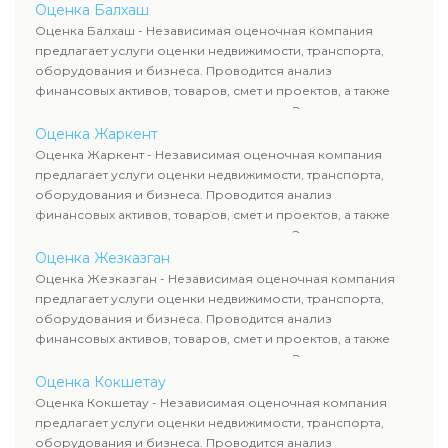
определяют рыночную стоимость имущества и
Оценка Балхаш
рассчитывают ущерб. Все отчеты соответствуют
Оценка Балхаш - Независимая оценочная компания
требованиям законодательства и используются для
предлагает услуги оценки недвижимости, транспорта,
сделок, кредитования и судебных процессов.
оборудования и бизнеса. Проводится анализ
финансовых активов, товаров, смет и проектов, а также
оценка животных и недропользования. Эксперты
определяют рыночную стоимость имущества и
Оценка Жаркент
рассчитывают ущерб. Все отчеты соответствуют
Оценка Жаркент - Независимая оценочная компания
требованиям законодательства и используются для
предлагает услуги оценки недвижимости, транспорта,
сделок, кредитования и судебных процессов.
оборудования и бизнеса. Проводится анализ
финансовых активов, товаров, смет и проектов, а также
оценка животных и недропользования. Эксперты
определяют рыночную стоимость имущества и
Оценка Жезказган
рассчитывают ущерб. Все отчеты соответствуют
Оценка Жезказган - Независимая оценочная компания
требованиям законодательства и используются для
предлагает услуги оценки недвижимости, транспорта,
сделок, кредитования и судебных процессов.
оборудования и бизнеса. Проводится анализ
финансовых активов, товаров, смет и проектов, а также
оценка животных и недропользования. Эксперты
определяют рыночную стоимость имущества и
Оценка Кокшетау
рассчитывают ущерб. Все отчеты соответствуют
Оценка Кокшетау - Независимая оценочная компания
требованиям законодательства и используются для
предлагает услуги оценки недвижимости, транспорта,
сделок, кредитования и судебных процессов.
оборудования и бизнеса. Проводится анализ