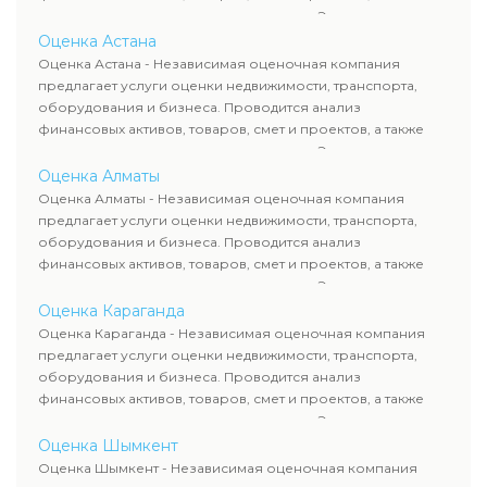
оценка животных и недропользования. Эксперты
определяют рыночную стоимость имущества и
Оценка Астана
рассчитывают ущерб. Все отчеты соответствуют
Оценка Астана - Независимая оценочная компания
требованиям законодательства и используются для
предлагает услуги оценки недвижимости, транспорта,
сделок, кредитования и судебных процессов.
оборудования и бизнеса. Проводится анализ
финансовых активов, товаров, смет и проектов, а также
оценка животных и недропользования. Эксперты
определяют рыночную стоимость имущества и
Оценка Алматы
рассчитывают ущерб. Все отчеты соответствуют
Оценка Алматы - Независимая оценочная компания
требованиям законодательства и используются для
предлагает услуги оценки недвижимости, транспорта,
сделок, кредитования и судебных процессов.
оборудования и бизнеса. Проводится анализ
финансовых активов, товаров, смет и проектов, а также
оценка животных и недропользования. Эксперты
определяют рыночную стоимость имущества и
Оценка Караганда
рассчитывают ущерб. Все отчеты соответствуют
Оценка Караганда - Независимая оценочная компания
требованиям законодательства и используются для
предлагает услуги оценки недвижимости, транспорта,
сделок, кредитования и судебных процессов.
оборудования и бизнеса. Проводится анализ
финансовых активов, товаров, смет и проектов, а также
оценка животных и недропользования. Эксперты
определяют рыночную стоимость имущества и
Оценка Шымкент
рассчитывают ущерб. Все отчеты соответствуют
Оценка Шымкент - Независимая оценочная компания
требованиям законодательства и используются для