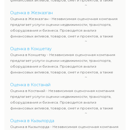
финансовых активов, товаров, смет и проектов, а также
оценка животных и недропользования. Эксперты
определяют рыночную стоимость имущества и
Оценка в Жезказган
рассчитывают ущерб. Все отчеты соответствуют
Оценка в Жезказган - Независимая оценочная компания
требованиям законодательства и используются для
предлагает услуги оценки недвижимости, транспорта,
сделок, кредитования и судебных процессов.
оборудования и бизнеса. Проводится анализ
финансовых активов, товаров, смет и проектов, а также
оценка животных и недропользования. Эксперты
определяют рыночную стоимость имущества и
Оценка в Кокшетау
рассчитывают ущерб. Все отчеты соответствуют
Оценка в Кокшетау - Независимая оценочная компания
требованиям законодательства и используются для
предлагает услуги оценки недвижимости, транспорта,
сделок, кредитования и судебных процессов.
оборудования и бизнеса. Проводится анализ
финансовых активов, товаров, смет и проектов, а также
оценка животных и недропользования. Эксперты
определяют рыночную стоимость имущества и
Оценка в Костанай
рассчитывают ущерб. Все отчеты соответствуют
Оценка в Костанай - Независимая оценочная компания
требованиям законодательства и используются для
предлагает услуги оценки недвижимости, транспорта,
сделок, кредитования и судебных процессов.
оборудования и бизнеса. Проводится анализ
финансовых активов, товаров, смет и проектов, а также
оценка животных и недропользования. Эксперты
определяют рыночную стоимость имущества и
Оценка в Кызылорда
рассчитывают ущерб. Все отчеты соответствуют
Оценка в Кызылорда - Независимая оценочная компания