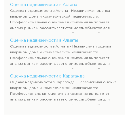
недвижимости включает современные методы и
Оценка недвижимости в Астана
гарантирует объективные результаты. Отчеты
Оценка недвижимости в Астана - Независимая оценка
используются для банков, судов и страховых компаний по
квартиры, дома и коммерческой недвижимости.
всему Казахстану.
Профессиональная оценочная компания выполняет
анализ рынка и рассчитывает стоимость объектов для
продажи, ипотеки, аренды и судебных споров. Оценка
недвижимости включает современные методы и
Оценка недвижимости в Алматы
гарантирует объективные результаты. Отчеты
Оценка недвижимости в Алматы - Независимая оценка
используются для банков, судов и страховых компаний по
квартиры, дома и коммерческой недвижимости.
всему Казахстану.
Профессиональная оценочная компания выполняет
анализ рынка и рассчитывает стоимость объектов для
продажи, ипотеки, аренды и судебных споров. Оценка
недвижимости включает современные методы и
Оценка недвижимости в Караганда
гарантирует объективные результаты. Отчеты
Оценка недвижимости в Караганда - Независимая оценка
используются для банков, судов и страховых компаний по
квартиры, дома и коммерческой недвижимости.
всему Казахстану.
Профессиональная оценочная компания выполняет
анализ рынка и рассчитывает стоимость объектов для
продажи, ипотеки, аренды и судебных споров. Оценка
недвижимости включает современные методы и
гарантирует объективные результаты. Отчеты
используются для банков, судов и страховых компаний по
всему Казахстану.