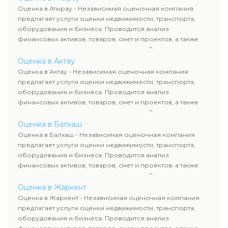
рассчитывают ущерб. Все отчеты соответствуют
Оценка в Атырау - Независимая оценочная компания
требованиям законодательства и используются для
предлагает услуги оценки недвижимости, транспорта,
сделок, кредитования и судебных процессов.
оборудования и бизнеса. Проводится анализ
финансовых активов, товаров, смет и проектов, а также
оценка животных и недропользования. Эксперты
определяют рыночную стоимость имущества и
Оценка в Актау
рассчитывают ущерб. Все отчеты соответствуют
Оценка в Актау - Независимая оценочная компания
требованиям законодательства и используются для
предлагает услуги оценки недвижимости, транспорта,
сделок, кредитования и судебных процессов.
оборудования и бизнеса. Проводится анализ
финансовых активов, товаров, смет и проектов, а также
оценка животных и недропользования. Эксперты
определяют рыночную стоимость имущества и
Оценка в Балхаш
рассчитывают ущерб. Все отчеты соответствуют
Оценка в Балхаш - Независимая оценочная компания
требованиям законодательства и используются для
предлагает услуги оценки недвижимости, транспорта,
сделок, кредитования и судебных процессов.
оборудования и бизнеса. Проводится анализ
финансовых активов, товаров, смет и проектов, а также
оценка животных и недропользования. Эксперты
определяют рыночную стоимость имущества и
Оценка в Жаркент
рассчитывают ущерб. Все отчеты соответствуют
Оценка в Жаркент - Независимая оценочная компания
требованиям законодательства и используются для
предлагает услуги оценки недвижимости, транспорта,
сделок, кредитования и судебных процессов.
оборудования и бизнеса. Проводится анализ