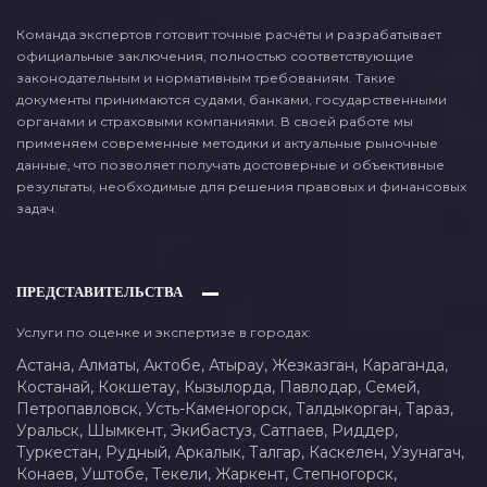
Команда экспертов готовит точные расчёты и разрабатывает
официальные заключения, полностью соответствующие
законодательным и нормативным требованиям. Такие
документы принимаются судами, банками, государственными
органами и страховыми компаниями. В своей работе мы
применяем современные методики и актуальные рыночные
данные, что позволяет получать достоверные и объективные
результаты, необходимые для решения правовых и финансовых
задач.
ПРЕДСТАВИТЕЛЬСТВА
Услуги по оценке и экспертизе в городах:
Астана,
Алматы,
Актобе,
Атырау,
Жезказган,
Караганда,
Костанай,
Кокшетау,
Кызылорда,
Павлодар,
Семей,
Петропавловск,
Усть-Каменогорск,
Талдыкорган,
Тараз,
Уральск,
Шымкент,
Экибастуз,
Сатпаев,
Риддер,
Туркестан,
Рудный,
Аркалык,
Талгар,
Каскелен,
Узунагач,
Конаев,
Уштобе,
Текели,
Жаркент,
Степногорск,