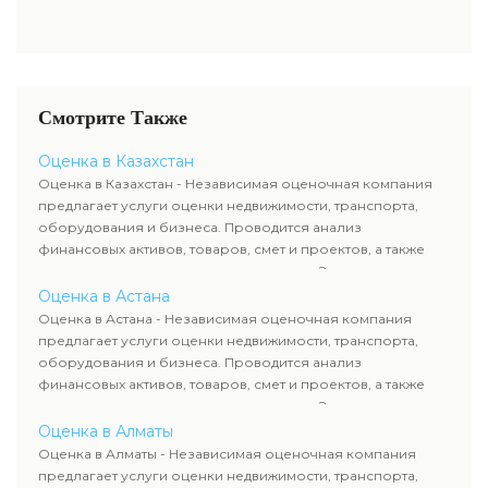
Смотрите Также
Оценка в Казахстан
Оценка в Казахстан - Независимая оценочная компания
предлагает услуги оценки недвижимости, транспорта,
оборудования и бизнеса. Проводится анализ
финансовых активов, товаров, смет и проектов, а также
оценка животных и недропользования. Эксперты
определяют рыночную стоимость имущества и
Оценка в Астана
рассчитывают ущерб. Все отчеты соответствуют
Оценка в Астана - Независимая оценочная компания
требованиям законодательства и используются для
предлагает услуги оценки недвижимости, транспорта,
сделок, кредитования и судебных процессов.
оборудования и бизнеса. Проводится анализ
финансовых активов, товаров, смет и проектов, а также
оценка животных и недропользования. Эксперты
определяют рыночную стоимость имущества и
Оценка в Алматы
рассчитывают ущерб. Все отчеты соответствуют
Оценка в Алматы - Независимая оценочная компания
требованиям законодательства и используются для
предлагает услуги оценки недвижимости, транспорта,