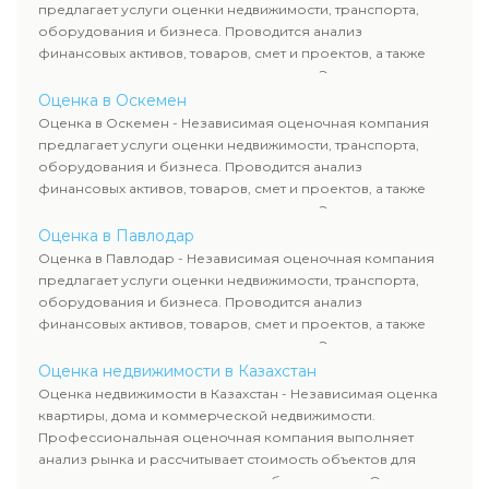
требованиям законодательства и используются для
предлагает услуги оценки недвижимости, транспорта,
сделок, кредитования и судебных процессов.
оборудования и бизнеса. Проводится анализ
финансовых активов, товаров, смет и проектов, а также
оценка животных и недропользования. Эксперты
определяют рыночную стоимость имущества и
Оценка в Оскемен
рассчитывают ущерб. Все отчеты соответствуют
Оценка в Оскемен - Независимая оценочная компания
требованиям законодательства и используются для
предлагает услуги оценки недвижимости, транспорта,
сделок, кредитования и судебных процессов.
оборудования и бизнеса. Проводится анализ
финансовых активов, товаров, смет и проектов, а также
оценка животных и недропользования. Эксперты
определяют рыночную стоимость имущества и
Оценка в Павлодар
рассчитывают ущерб. Все отчеты соответствуют
Оценка в Павлодар - Независимая оценочная компания
требованиям законодательства и используются для
предлагает услуги оценки недвижимости, транспорта,
сделок, кредитования и судебных процессов.
оборудования и бизнеса. Проводится анализ
финансовых активов, товаров, смет и проектов, а также
оценка животных и недропользования. Эксперты
определяют рыночную стоимость имущества и
Оценка недвижимости в Казахстан
рассчитывают ущерб. Все отчеты соответствуют
Оценка недвижимости в Казахстан - Независимая оценка
требованиям законодательства и используются для
квартиры, дома и коммерческой недвижимости.
сделок, кредитования и судебных процессов.
Профессиональная оценочная компания выполняет
анализ рынка и рассчитывает стоимость объектов для
продажи, ипотеки, аренды и судебных споров. Оценка