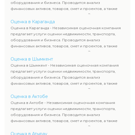
сделок, кредитования и судебных процессов.
оборудования и бизнеса. Проводится анализ
финансовых активов, товаров, смет и проектов, а также
оценка животных и недропользования. Эксперты
определяют рыночную стоимость имущества и
Оценка в Караганда
рассчитывают ущерб. Все отчеты соответствуют
Оценка в Караганда - Независимая оценочная компания
требованиям законодательства и используются для
предлагает услуги оценки недвижимости, транспорта,
сделок, кредитования и судебных процессов.
оборудования и бизнеса. Проводится анализ
финансовых активов, товаров, смет и проектов, а также
оценка животных и недропользования. Эксперты
определяют рыночную стоимость имущества и
Оценка в Шымкент
рассчитывают ущерб. Все отчеты соответствуют
Оценка в Шымкент - Независимая оценочная компания
требованиям законодательства и используются для
предлагает услуги оценки недвижимости, транспорта,
сделок, кредитования и судебных процессов.
оборудования и бизнеса. Проводится анализ
финансовых активов, товаров, смет и проектов, а также
оценка животных и недропользования. Эксперты
определяют рыночную стоимость имущества и
Оценка в Актобе
рассчитывают ущерб. Все отчеты соответствуют
Оценка в Актобе - Независимая оценочная компания
требованиям законодательства и используются для
предлагает услуги оценки недвижимости, транспорта,
сделок, кредитования и судебных процессов.
оборудования и бизнеса. Проводится анализ
финансовых активов, товаров, смет и проектов, а также
оценка животных и недропользования. Эксперты
определяют рыночную стоимость имущества и
Оценка в Атырау