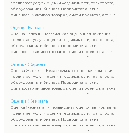
требованиям законодательства и используются для
предлагает услуги оценки недвижимости, транспорта,
сделок, кредитования и судебных процессов.
оборудования и бизнеса. Проводится анализ
финансовых активов, товаров, смет и проектов, а также
оценка животных и недропользования. Эксперты
определяют рыночную стоимость имущества и
Оценка Балхаш
рассчитывают ущерб. Все отчеты соответствуют
Оценка Балхаш - Независимая оценочная компания
требованиям законодательства и используются для
предлагает услуги оценки недвижимости, транспорта,
сделок, кредитования и судебных процессов.
оборудования и бизнеса. Проводится анализ
финансовых активов, товаров, смет и проектов, а также
оценка животных и недропользования. Эксперты
определяют рыночную стоимость имущества и
Оценка Жаркент
рассчитывают ущерб. Все отчеты соответствуют
Оценка Жаркент - Независимая оценочная компания
требованиям законодательства и используются для
предлагает услуги оценки недвижимости, транспорта,
сделок, кредитования и судебных процессов.
оборудования и бизнеса. Проводится анализ
финансовых активов, товаров, смет и проектов, а также
оценка животных и недропользования. Эксперты
определяют рыночную стоимость имущества и
Оценка Жезказган
рассчитывают ущерб. Все отчеты соответствуют
Оценка Жезказган - Независимая оценочная компания
требованиям законодательства и используются для
предлагает услуги оценки недвижимости, транспорта,
сделок, кредитования и судебных процессов.
оборудования и бизнеса. Проводится анализ
финансовых активов, товаров, смет и проектов, а также
оценка животных и недропользования. Эксперты