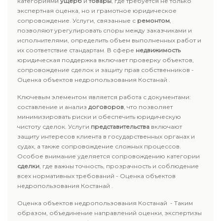
категориями
ущерб
и
товары
, где требуется не только
экспертная оценка, но и грамотное юридическое
сопровождение. Услуги, связанные с
ремонтом
,
позволяют урегулировать споры между заказчиками и
исполнителями, определить объем выполненных работ и
их соответствие стандартам. В сфере
недвижимость
юридическая поддержка включает проверку объектов,
сопровождение сделок и защиту прав собственников -
Оценка объектов недропользования Костанай .
Ключевым элементом является работа с документами:
составление и анализ
договоров
, что позволяет
минимизировать риски и обеспечить юридическую
чистоту сделок. Услуги
представительства
включают
защиту интересов клиента в государственных органах и
судах, а также сопровождение сложных процессов.
Особое внимание уделяется сопровождению категории
сделки
, где важны точность, прозрачность и соблюдение
всех нормативных требований - Оценка объектов
недропользования Костанай .
Оценка объектов недропользования Костанай - Таким
образом, объединение направлений оценки, экспертизы