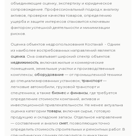
объединяющие оценку, экспертизу и юридическое
сопровождение. Профессиональный подход к анализу
активов, проверке качества товаров, определению
ущерба и защите интересов становится ключевым
фактором успешной деятельности и минимизации
рисков.
Оценка объектов недропользования Костанай - Одним
из наиболее востребованных направлений является
оценка
. Она охватывает широкий спектр объектов:
недвижимость
, включая жилые и коммерческие
помещения, земельные участки и производственные
комплексы;
оборудование
— от промышленной техники
до специализированных установок;
транспорт
—
легковые автомобили, грузовой транспорт и
спецтехника; а также
бизнес
и
финансы
, где требуется
определение стоимости компаний, активов и
инвестиционной привлекательности. Не менее актуальна
оценка категории
товары
, включая сырье, готовую
продукцию и складские запасы. Отдельное направление
— составление и анализ
смет
, позволяющих точно
определить стоимость строительных и ремонтных работ. В
специфических случаях проводится оценка таких