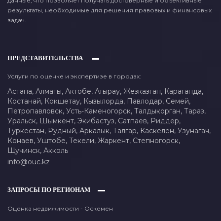
данные, что позволяет получать достоверные и объективные
результаты, необходимые для решения правовых и финансовых
задач.
ПРЕДСТАВИТЕЛЬСТВА
Услуги по оценке и экспертизе в городах:
Астана,
Алматы,
Актобе,
Атырау,
Жезказган,
Караганда,
Костанай,
Кокшетау,
Кызылорда,
Павлодар,
Семей,
Петропавловск,
Усть-Каменогорск,
Талдыкорган,
Тараз,
Уральск,
Шымкент,
Экибастуз,
Сатпаев,
Риддер,
Туркестан,
Рудный,
Аркалык,
Талгар,
Каскелен,
Узунагач,
Конаев,
Уштобе,
Текели,
Жаркент,
Степногорск,
Щучинск,
Акколь
info@ouc.kz
ЗАПРОСЫ ПО РЕГИОНАМ
Оценка недвижимости - Оскемен