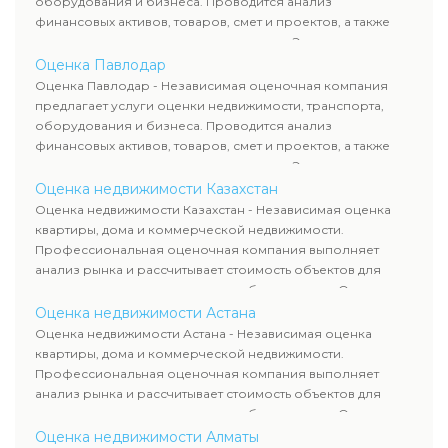
оборудования и бизнеса. Проводится анализ
финансовых активов, товаров, смет и проектов, а также
оценка животных и недропользования. Эксперты
определяют рыночную стоимость имущества и
Оценка Павлодар
рассчитывают ущерб. Все отчеты соответствуют
Оценка Павлодар - Независимая оценочная компания
требованиям законодательства и используются для
предлагает услуги оценки недвижимости, транспорта,
сделок, кредитования и судебных процессов.
оборудования и бизнеса. Проводится анализ
финансовых активов, товаров, смет и проектов, а также
оценка животных и недропользования. Эксперты
определяют рыночную стоимость имущества и
Оценка недвижимости Казахстан
рассчитывают ущерб. Все отчеты соответствуют
Оценка недвижимости Казахстан - Независимая оценка
требованиям законодательства и используются для
квартиры, дома и коммерческой недвижимости.
сделок, кредитования и судебных процессов.
Профессиональная оценочная компания выполняет
анализ рынка и рассчитывает стоимость объектов для
продажи, ипотеки, аренды и судебных споров. Оценка
недвижимости включает современные методы и
Оценка недвижимости Астана
гарантирует объективные результаты. Отчеты
Оценка недвижимости Астана - Независимая оценка
используются для банков, судов и страховых компаний по
квартиры, дома и коммерческой недвижимости.
всему Казахстану.
Профессиональная оценочная компания выполняет
анализ рынка и рассчитывает стоимость объектов для
продажи, ипотеки, аренды и судебных споров. Оценка
недвижимости включает современные методы и
Оценка недвижимости Алматы