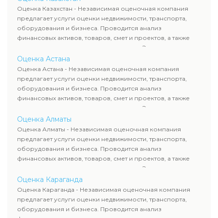
Оценка Казахстан - Независимая оценочная компания
предлагает услуги оценки недвижимости, транспорта,
оборудования и бизнеса. Проводится анализ
финансовых активов, товаров, смет и проектов, а также
оценка животных и недропользования. Эксперты
определяют рыночную стоимость имущества и
Оценка Астана
рассчитывают ущерб. Все отчеты соответствуют
Оценка Астана - Независимая оценочная компания
требованиям законодательства и используются для
предлагает услуги оценки недвижимости, транспорта,
сделок, кредитования и судебных процессов.
оборудования и бизнеса. Проводится анализ
финансовых активов, товаров, смет и проектов, а также
оценка животных и недропользования. Эксперты
определяют рыночную стоимость имущества и
Оценка Алматы
рассчитывают ущерб. Все отчеты соответствуют
Оценка Алматы - Независимая оценочная компания
требованиям законодательства и используются для
предлагает услуги оценки недвижимости, транспорта,
сделок, кредитования и судебных процессов.
оборудования и бизнеса. Проводится анализ
финансовых активов, товаров, смет и проектов, а также
оценка животных и недропользования. Эксперты
определяют рыночную стоимость имущества и
Оценка Караганда
рассчитывают ущерб. Все отчеты соответствуют
Оценка Караганда - Независимая оценочная компания
требованиям законодательства и используются для
предлагает услуги оценки недвижимости, транспорта,
сделок, кредитования и судебных процессов.
оборудования и бизнеса. Проводится анализ