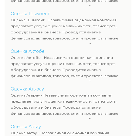
финансовых активов, товаров, смет и проектов, а также
оценка животных и недропользования. Эксперты
определяют рыночную стоимость имущества и
Оценка Шымкент
рассчитывают ущерб. Все отчеты соответствуют
Оценка Шымкент - Независимая оценочная компания
требованиям законодательства и используются для
предлагает услуги оценки недвижимости, транспорта,
сделок, кредитования и судебных процессов.
оборудования и бизнеса. Проводится анализ
финансовых активов, товаров, смет и проектов, а также
оценка животных и недропользования. Эксперты
определяют рыночную стоимость имущества и
Оценка Актобе
рассчитывают ущерб. Все отчеты соответствуют
Оценка Актобе - Независимая оценочная компания
требованиям законодательства и используются для
предлагает услуги оценки недвижимости, транспорта,
сделок, кредитования и судебных процессов.
оборудования и бизнеса. Проводится анализ
финансовых активов, товаров, смет и проектов, а также
оценка животных и недропользования. Эксперты
определяют рыночную стоимость имущества и
Оценка Атырау
рассчитывают ущерб. Все отчеты соответствуют
Оценка Атырау - Независимая оценочная компания
требованиям законодательства и используются для
предлагает услуги оценки недвижимости, транспорта,
сделок, кредитования и судебных процессов.
оборудования и бизнеса. Проводится анализ
финансовых активов, товаров, смет и проектов, а также
оценка животных и недропользования. Эксперты
определяют рыночную стоимость имущества и
Оценка Актау
рассчитывают ущерб. Все отчеты соответствуют
Оценка Актау - Независимая оценочная компания