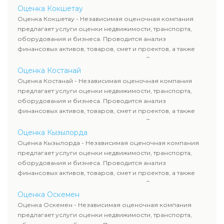
определяют рыночную стоимость имущества и
Оценка Кокшетау
рассчитывают ущерб. Все отчеты соответствуют
Оценка Кокшетау - Независимая оценочная компания
требованиям законодательства и используются для
предлагает услуги оценки недвижимости, транспорта,
сделок, кредитования и судебных процессов.
оборудования и бизнеса. Проводится анализ
финансовых активов, товаров, смет и проектов, а также
оценка животных и недропользования. Эксперты
определяют рыночную стоимость имущества и
Оценка Костанай
рассчитывают ущерб. Все отчеты соответствуют
Оценка Костанай - Независимая оценочная компания
требованиям законодательства и используются для
предлагает услуги оценки недвижимости, транспорта,
сделок, кредитования и судебных процессов.
оборудования и бизнеса. Проводится анализ
финансовых активов, товаров, смет и проектов, а также
оценка животных и недропользования. Эксперты
определяют рыночную стоимость имущества и
Оценка Кызылорда
рассчитывают ущерб. Все отчеты соответствуют
Оценка Кызылорда - Независимая оценочная компания
требованиям законодательства и используются для
предлагает услуги оценки недвижимости, транспорта,
сделок, кредитования и судебных процессов.
оборудования и бизнеса. Проводится анализ
финансовых активов, товаров, смет и проектов, а также
оценка животных и недропользования. Эксперты
определяют рыночную стоимость имущества и
Оценка Оскемен
рассчитывают ущерб. Все отчеты соответствуют
Оценка Оскемен - Независимая оценочная компания
требованиям законодательства и используются для
предлагает услуги оценки недвижимости, транспорта,
сделок, кредитования и судебных процессов.