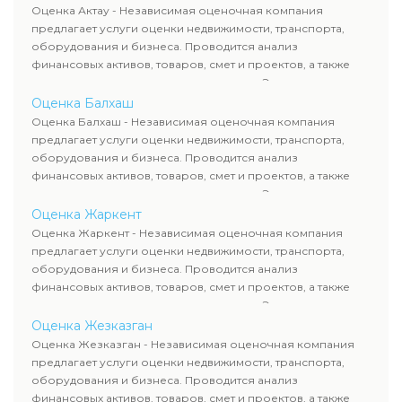
рассчитывают ущерб. Все отчеты соответствуют
Оценка Актау - Независимая оценочная компания
требованиям законодательства и используются для
предлагает услуги оценки недвижимости, транспорта,
сделок, кредитования и судебных процессов.
оборудования и бизнеса. Проводится анализ
финансовых активов, товаров, смет и проектов, а также
оценка животных и недропользования. Эксперты
определяют рыночную стоимость имущества и
Оценка Балхаш
рассчитывают ущерб. Все отчеты соответствуют
Оценка Балхаш - Независимая оценочная компания
требованиям законодательства и используются для
предлагает услуги оценки недвижимости, транспорта,
сделок, кредитования и судебных процессов.
оборудования и бизнеса. Проводится анализ
финансовых активов, товаров, смет и проектов, а также
оценка животных и недропользования. Эксперты
определяют рыночную стоимость имущества и
Оценка Жаркент
рассчитывают ущерб. Все отчеты соответствуют
Оценка Жаркент - Независимая оценочная компания
требованиям законодательства и используются для
предлагает услуги оценки недвижимости, транспорта,
сделок, кредитования и судебных процессов.
оборудования и бизнеса. Проводится анализ
финансовых активов, товаров, смет и проектов, а также
оценка животных и недропользования. Эксперты
определяют рыночную стоимость имущества и
Оценка Жезказган
рассчитывают ущерб. Все отчеты соответствуют
Оценка Жезказган - Независимая оценочная компания
требованиям законодательства и используются для
предлагает услуги оценки недвижимости, транспорта,
сделок, кредитования и судебных процессов.
оборудования и бизнеса. Проводится анализ
финансовых активов, товаров, смет и проектов, а также