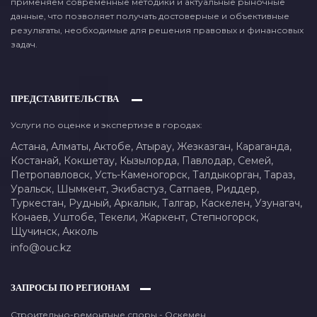
применяем современные методики и актуальные рыночные
данные, что позволяет получать достоверные и объективные
результаты, необходимые для решения правовых и финансовых
задач.
ПРЕДСТАВИТЕЛЬСТВА
Услуги по оценке и экспертизе в городах:
Астана,
Алматы,
Актобе,
Атырау,
Жезказган,
Караганда,
Костанай,
Кокшетау,
Кызылорда,
Павлодар,
Семей,
Петропавловск,
Усть-Каменогорск,
Талдыкорган,
Тараз,
Уральск,
Шымкент,
Экибастуз,
Сатпаев,
Риддер,
Туркестан,
Рудный,
Аркалык,
Талгар,
Каскелен,
Узунагач,
Конаев,
Уштобе,
Текели,
Жаркент,
Степногорск,
Щучинск,
Акколь
info@ouc.kz
ЗАПРОСЫ ПО РЕГИОНАМ
Строительно-ремонтные споры - Оскемен