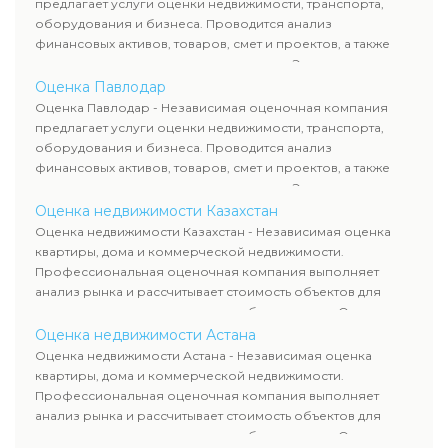
предлагает услуги оценки недвижимости, транспорта,
сделок, кредитования и судебных процессов.
оборудования и бизнеса. Проводится анализ
финансовых активов, товаров, смет и проектов, а также
оценка животных и недропользования. Эксперты
определяют рыночную стоимость имущества и
Оценка Павлодар
рассчитывают ущерб. Все отчеты соответствуют
Оценка Павлодар - Независимая оценочная компания
требованиям законодательства и используются для
предлагает услуги оценки недвижимости, транспорта,
сделок, кредитования и судебных процессов.
оборудования и бизнеса. Проводится анализ
финансовых активов, товаров, смет и проектов, а также
оценка животных и недропользования. Эксперты
определяют рыночную стоимость имущества и
Оценка недвижимости Казахстан
рассчитывают ущерб. Все отчеты соответствуют
Оценка недвижимости Казахстан - Независимая оценка
требованиям законодательства и используются для
квартиры, дома и коммерческой недвижимости.
сделок, кредитования и судебных процессов.
Профессиональная оценочная компания выполняет
анализ рынка и рассчитывает стоимость объектов для
продажи, ипотеки, аренды и судебных споров. Оценка
недвижимости включает современные методы и
Оценка недвижимости Астана
гарантирует объективные результаты. Отчеты
Оценка недвижимости Астана - Независимая оценка
используются для банков, судов и страховых компаний по
квартиры, дома и коммерческой недвижимости.
всему Казахстану.
Профессиональная оценочная компания выполняет
анализ рынка и рассчитывает стоимость объектов для
продажи, ипотеки, аренды и судебных споров. Оценка