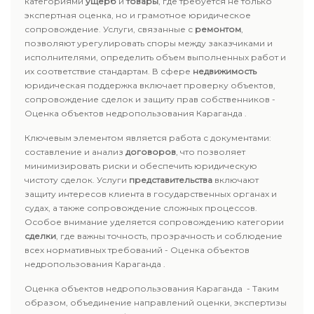
категориями
ущерб
и
товары
, где требуется не только
экспертная оценка, но и грамотное юридическое
сопровождение. Услуги, связанные с
ремонтом
,
позволяют урегулировать споры между заказчиками и
исполнителями, определить объем выполненных работ и
их соответствие стандартам. В сфере
недвижимость
юридическая поддержка включает проверку объектов,
сопровождение сделок и защиту прав собственников -
Оценка объектов недропользования Караганда .
Ключевым элементом является работа с документами:
составление и анализ
договоров
, что позволяет
минимизировать риски и обеспечить юридическую
чистоту сделок. Услуги
представительства
включают
защиту интересов клиента в государственных органах и
судах, а также сопровождение сложных процессов.
Особое внимание уделяется сопровождению категории
сделки
, где важны точность, прозрачность и соблюдение
всех нормативных требований - Оценка объектов
недропользования Караганда .
Оценка объектов недропользования Караганда - Таким
образом, объединение направлений оценки, экспертизы