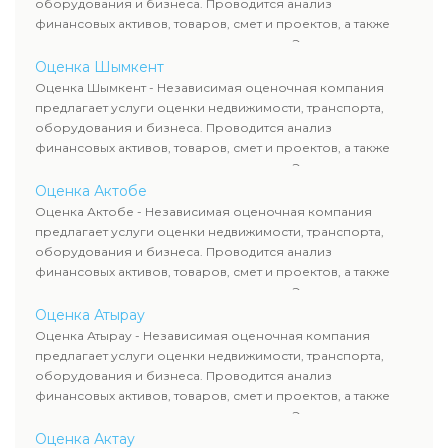
оборудования и бизнеса. Проводится анализ
финансовых активов, товаров, смет и проектов, а также
оценка животных и недропользования. Эксперты
определяют рыночную стоимость имущества и
Оценка Шымкент
рассчитывают ущерб. Все отчеты соответствуют
Оценка Шымкент - Независимая оценочная компания
требованиям законодательства и используются для
предлагает услуги оценки недвижимости, транспорта,
сделок, кредитования и судебных процессов.
оборудования и бизнеса. Проводится анализ
финансовых активов, товаров, смет и проектов, а также
оценка животных и недропользования. Эксперты
определяют рыночную стоимость имущества и
Оценка Актобе
рассчитывают ущерб. Все отчеты соответствуют
Оценка Актобе - Независимая оценочная компания
требованиям законодательства и используются для
предлагает услуги оценки недвижимости, транспорта,
сделок, кредитования и судебных процессов.
оборудования и бизнеса. Проводится анализ
финансовых активов, товаров, смет и проектов, а также
оценка животных и недропользования. Эксперты
определяют рыночную стоимость имущества и
Оценка Атырау
рассчитывают ущерб. Все отчеты соответствуют
Оценка Атырау - Независимая оценочная компания
требованиям законодательства и используются для
предлагает услуги оценки недвижимости, транспорта,
сделок, кредитования и судебных процессов.
оборудования и бизнеса. Проводится анализ
финансовых активов, товаров, смет и проектов, а также
оценка животных и недропользования. Эксперты
определяют рыночную стоимость имущества и
Оценка Актау