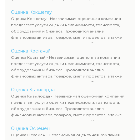
оценка животных и недропользования. Эксперты
определяют рыночную стоимость имущества и
Оценка Кокшетау
рассчитывают ущерб. Все отчеты соответствуют
Оценка Кокшетау - Независимая оценочная компания
требованиям законодательства и используются для
предлагает услуги оценки недвижимости, транспорта,
сделок, кредитования и судебных процессов.
оборудования и бизнеса. Проводится анализ
финансовых активов, товаров, смет и проектов, а также
оценка животных и недропользования. Эксперты
определяют рыночную стоимость имущества и
Оценка Костанай
рассчитывают ущерб. Все отчеты соответствуют
Оценка Костанай - Независимая оценочная компания
требованиям законодательства и используются для
предлагает услуги оценки недвижимости, транспорта,
сделок, кредитования и судебных процессов.
оборудования и бизнеса. Проводится анализ
финансовых активов, товаров, смет и проектов, а также
оценка животных и недропользования. Эксперты
определяют рыночную стоимость имущества и
Оценка Кызылорда
рассчитывают ущерб. Все отчеты соответствуют
Оценка Кызылорда - Независимая оценочная компания
требованиям законодательства и используются для
предлагает услуги оценки недвижимости, транспорта,
сделок, кредитования и судебных процессов.
оборудования и бизнеса. Проводится анализ
финансовых активов, товаров, смет и проектов, а также
оценка животных и недропользования. Эксперты
определяют рыночную стоимость имущества и
Оценка Оскемен
рассчитывают ущерб. Все отчеты соответствуют
Оценка Оскемен - Независимая оценочная компания
требованиям законодательства и используются для