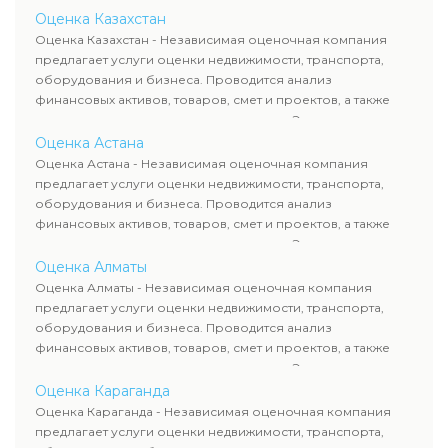
Оценка Казахстан
Оценка Казахстан - Независимая оценочная компания
предлагает услуги оценки недвижимости, транспорта,
оборудования и бизнеса. Проводится анализ
финансовых активов, товаров, смет и проектов, а также
оценка животных и недропользования. Эксперты
определяют рыночную стоимость имущества и
Оценка Астана
рассчитывают ущерб. Все отчеты соответствуют
Оценка Астана - Независимая оценочная компания
требованиям законодательства и используются для
предлагает услуги оценки недвижимости, транспорта,
сделок, кредитования и судебных процессов.
оборудования и бизнеса. Проводится анализ
финансовых активов, товаров, смет и проектов, а также
оценка животных и недропользования. Эксперты
определяют рыночную стоимость имущества и
Оценка Алматы
рассчитывают ущерб. Все отчеты соответствуют
Оценка Алматы - Независимая оценочная компания
требованиям законодательства и используются для
предлагает услуги оценки недвижимости, транспорта,
сделок, кредитования и судебных процессов.
оборудования и бизнеса. Проводится анализ
финансовых активов, товаров, смет и проектов, а также
оценка животных и недропользования. Эксперты
определяют рыночную стоимость имущества и
Оценка Караганда
рассчитывают ущерб. Все отчеты соответствуют
Оценка Караганда - Независимая оценочная компания
требованиям законодательства и используются для
предлагает услуги оценки недвижимости, транспорта,
сделок, кредитования и судебных процессов.