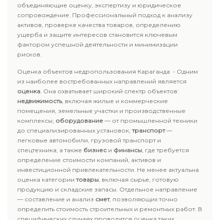
объединяющие оценку, экспертизу и юридическое
сопровождение. Профессиональный подход к анализу
активов, проверке качества товаров, определению
ущерба и защите интересов становится ключевым
фактором успешной деятельности и минимизации
рисков.
Оценка объектов недропользования Караганда - Одним
из наиболее востребованных направлений является
оценка
. Она охватывает широкий спектр объектов:
недвижимость
, включая жилые и коммерческие
помещения, земельные участки и производственные
комплексы;
оборудование
— от промышленной техники
до специализированных установок;
транспорт
—
легковые автомобили, грузовой транспорт и
спецтехника; а также
бизнес
и
финансы
, где требуется
определение стоимости компаний, активов и
инвестиционной привлекательности. Не менее актуальна
оценка категории
товары
, включая сырье, готовую
продукцию и складские запасы. Отдельное направление
— составление и анализ
смет
, позволяющих точно
определить стоимость строительных и ремонтных работ. В
специфических случаях проводится оценка таких