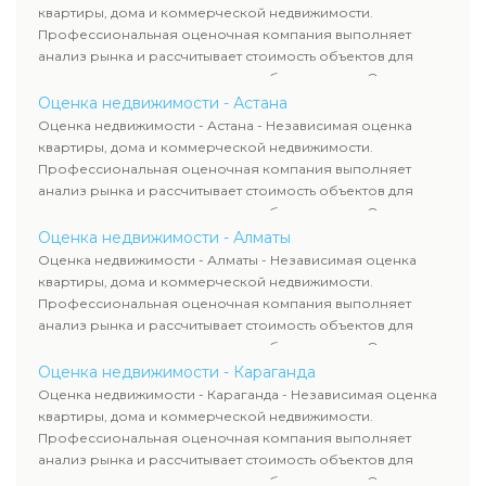
требованиям законодательства и используются для
квартиры, дома и коммерческой недвижимости.
сделок, кредитования и судебных процессов.
Профессиональная оценочная компания выполняет
анализ рынка и рассчитывает стоимость объектов для
продажи, ипотеки, аренды и судебных споров. Оценка
недвижимости включает современные методы и
Оценка недвижимости - Астана
гарантирует объективные результаты. Отчеты
Оценка недвижимости - Астана - Независимая оценка
используются для банков, судов и страховых компаний по
квартиры, дома и коммерческой недвижимости.
всему Казахстану.
Профессиональная оценочная компания выполняет
анализ рынка и рассчитывает стоимость объектов для
продажи, ипотеки, аренды и судебных споров. Оценка
недвижимости включает современные методы и
Оценка недвижимости - Алматы
гарантирует объективные результаты. Отчеты
Оценка недвижимости - Алматы - Независимая оценка
используются для банков, судов и страховых компаний по
квартиры, дома и коммерческой недвижимости.
всему Казахстану.
Профессиональная оценочная компания выполняет
анализ рынка и рассчитывает стоимость объектов для
продажи, ипотеки, аренды и судебных споров. Оценка
недвижимости включает современные методы и
Оценка недвижимости - Караганда
гарантирует объективные результаты. Отчеты
Оценка недвижимости - Караганда - Независимая оценка
используются для банков, судов и страховых компаний по
квартиры, дома и коммерческой недвижимости.
всему Казахстану.
Профессиональная оценочная компания выполняет
анализ рынка и рассчитывает стоимость объектов для
продажи, ипотеки, аренды и судебных споров. Оценка