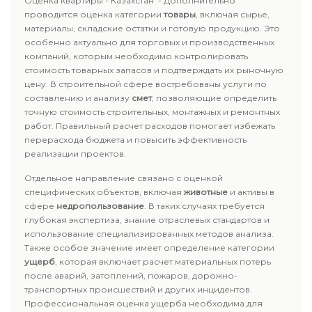
Оценка квартиры - Казахстан - Дополнительно
проводится оценка категории
товары
, включая сырье,
материалы, складские остатки и готовую продукцию. Это
особенно актуально для торговых и производственных
компаний, которым необходимо контролировать
стоимость товарных запасов и подтверждать их рыночную
цену. В строительной сфере востребованы услуги по
составлению и анализу
смет
, позволяющие определить
точную стоимость строительных, монтажных и ремонтных
работ. Правильный расчет расходов помогает избежать
перерасхода бюджета и повысить эффективность
реализации проектов.
Отдельное направление связано с оценкой
специфических объектов, включая
животные
и активы в
сфере
недропользование
. В таких случаях требуется
глубокая экспертиза, знание отраслевых стандартов и
использование специализированных методов анализа.
Также особое значение имеет определение категории
ущерб
, которая включает расчет материальных потерь
после аварий, затоплений, пожаров, дорожно-
транспортных происшествий и других инцидентов.
Профессиональная оценка ущерба необходима для