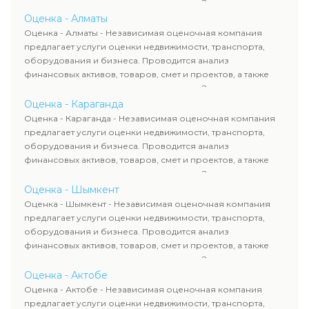
оценка животных и недропользования. Эксперты
определяют рыночную стоимость имущества и
Оценка - Алматы
рассчитывают ущерб. Все отчеты соответствуют
Оценка - Алматы - Независимая оценочная компания
требованиям законодательства и используются для
предлагает услуги оценки недвижимости, транспорта,
сделок, кредитования и судебных процессов.
оборудования и бизнеса. Проводится анализ
финансовых активов, товаров, смет и проектов, а также
оценка животных и недропользования. Эксперты
определяют рыночную стоимость имущества и
Оценка - Караганда
рассчитывают ущерб. Все отчеты соответствуют
Оценка - Караганда - Независимая оценочная компания
требованиям законодательства и используются для
предлагает услуги оценки недвижимости, транспорта,
сделок, кредитования и судебных процессов.
оборудования и бизнеса. Проводится анализ
финансовых активов, товаров, смет и проектов, а также
оценка животных и недропользования. Эксперты
определяют рыночную стоимость имущества и
Оценка - Шымкент
рассчитывают ущерб. Все отчеты соответствуют
Оценка - Шымкент - Независимая оценочная компания
требованиям законодательства и используются для
предлагает услуги оценки недвижимости, транспорта,
сделок, кредитования и судебных процессов.
оборудования и бизнеса. Проводится анализ
финансовых активов, товаров, смет и проектов, а также
оценка животных и недропользования. Эксперты
определяют рыночную стоимость имущества и
Оценка - Актобе
рассчитывают ущерб. Все отчеты соответствуют
Оценка - Актобе - Независимая оценочная компания
требованиям законодательства и используются для
предлагает услуги оценки недвижимости, транспорта,