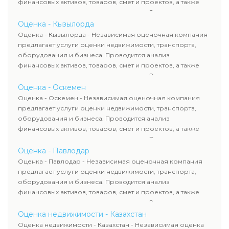
финансовых активов, товаров, смет и проектов, а также
оценка животных и недропользования. Эксперты
определяют рыночную стоимость имущества и
Оценка - Кызылорда
рассчитывают ущерб. Все отчеты соответствуют
Оценка - Кызылорда - Независимая оценочная компания
требованиям законодательства и используются для
предлагает услуги оценки недвижимости, транспорта,
сделок, кредитования и судебных процессов.
оборудования и бизнеса. Проводится анализ
финансовых активов, товаров, смет и проектов, а также
оценка животных и недропользования. Эксперты
определяют рыночную стоимость имущества и
Оценка - Оскемен
рассчитывают ущерб. Все отчеты соответствуют
Оценка - Оскемен - Независимая оценочная компания
требованиям законодательства и используются для
предлагает услуги оценки недвижимости, транспорта,
сделок, кредитования и судебных процессов.
оборудования и бизнеса. Проводится анализ
финансовых активов, товаров, смет и проектов, а также
оценка животных и недропользования. Эксперты
определяют рыночную стоимость имущества и
Оценка - Павлодар
рассчитывают ущерб. Все отчеты соответствуют
Оценка - Павлодар - Независимая оценочная компания
требованиям законодательства и используются для
предлагает услуги оценки недвижимости, транспорта,
сделок, кредитования и судебных процессов.
оборудования и бизнеса. Проводится анализ
финансовых активов, товаров, смет и проектов, а также
оценка животных и недропользования. Эксперты
определяют рыночную стоимость имущества и
Оценка недвижимости - Казахстан
рассчитывают ущерб. Все отчеты соответствуют
Оценка недвижимости - Казахстан - Независимая оценка