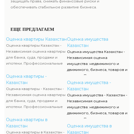
защищать права, снижать финансовые риски и
обеспечивать стабильное развитие бизнеса.
ЕЩЕ ПРЕДЛАГАЕМ
Оценка квартиры Казахстан
Оценка имущества
Казахстан
Оценка квартиры Казахстан -
Независимая оценка квартиры
Оценка имущества Казахстан -
для банка, суда, продажи и
Независимая оценка
ипотеки. Профессиональные
имущества: недвижимого и
оценщики анализируют рынок
движимого, бизнеса, товаров и
и рассчитывают стоимость
активов. Проводится оценка
Оценка квартиры -
жилья с учетом всех
транспорта, оборудования,
Казахстан
Оценка имущества -
параметров. Оценка квартиры
смет, животных и
Казахстан
Оценка квартиры - Казахстан -
помогает определить
недропользования. Услуга
Независимая оценка квартиры
Оценка имущества - Казахстан -
справедливую цену и избежать
востребована для сделок,
для банка, суда, продажи и
Независимая оценка
рисков при сделках. Отчет
бухгалтерского учета и
ипотеки. Профессиональные
имущества: недвижимого и
соответствует требованиям
судебных споров. Отчет об
оценщики анализируют рынок
движимого, бизнеса, товаров и
законодательства и
оценке соответствует
и рассчитывают стоимость
активов. Проводится оценка
Оценка квартиры в
используется в финансовых и
требованиям законодательства
жилья с учетом всех
транспорта, оборудования,
Казахстан
Оценка имущества в
юридических процессах.
и обеспечивает точность и
параметров. Оценка квартиры
смет, животных и
Казахстан
Оценка квартиры в Казахстан -