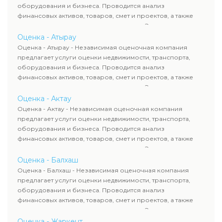
сделок, кредитования и судебных процессов.
оборудования и бизнеса. Проводится анализ
финансовых активов, товаров, смет и проектов, а также
оценка животных и недропользования. Эксперты
определяют рыночную стоимость имущества и
Оценка - Атырау
рассчитывают ущерб. Все отчеты соответствуют
Оценка - Атырау - Независимая оценочная компания
требованиям законодательства и используются для
предлагает услуги оценки недвижимости, транспорта,
сделок, кредитования и судебных процессов.
оборудования и бизнеса. Проводится анализ
финансовых активов, товаров, смет и проектов, а также
оценка животных и недропользования. Эксперты
определяют рыночную стоимость имущества и
Оценка - Актау
рассчитывают ущерб. Все отчеты соответствуют
Оценка - Актау - Независимая оценочная компания
требованиям законодательства и используются для
предлагает услуги оценки недвижимости, транспорта,
сделок, кредитования и судебных процессов.
оборудования и бизнеса. Проводится анализ
финансовых активов, товаров, смет и проектов, а также
оценка животных и недропользования. Эксперты
определяют рыночную стоимость имущества и
Оценка - Балхаш
рассчитывают ущерб. Все отчеты соответствуют
Оценка - Балхаш - Независимая оценочная компания
требованиям законодательства и используются для
предлагает услуги оценки недвижимости, транспорта,
сделок, кредитования и судебных процессов.
оборудования и бизнеса. Проводится анализ
финансовых активов, товаров, смет и проектов, а также
оценка животных и недропользования. Эксперты
определяют рыночную стоимость имущества и
Оценка - Жаркент