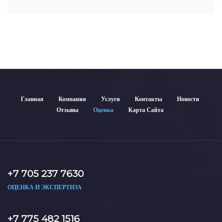
недвижимости включает современные методы и
гарантирует объективные результаты. Отчеты
используются для банков, судов и страховых компаний по
всему Казахстану.
Главная
Компания
Услуги
Контакты
Новости
Отзывы
Оценка
Карта Сайта
+7 705 237 7630
ОЦЕНКА И ЭКСПЕРТИЗА
+7 775 482 1516