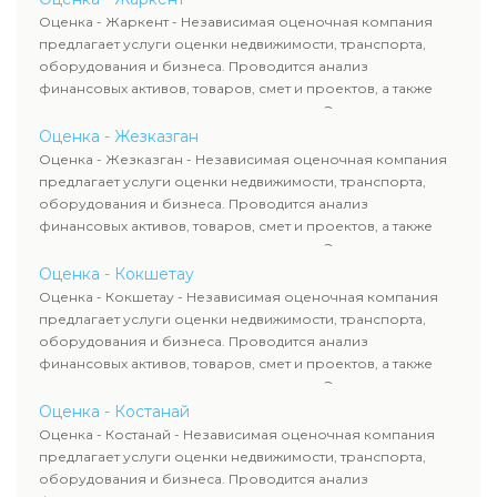
рассчитывают ущерб. Все отчеты соответствуют
Оценка - Жаркент - Независимая оценочная компания
требованиям законодательства и используются для
предлагает услуги оценки недвижимости, транспорта,
сделок, кредитования и судебных процессов.
оборудования и бизнеса. Проводится анализ
финансовых активов, товаров, смет и проектов, а также
оценка животных и недропользования. Эксперты
определяют рыночную стоимость имущества и
Оценка - Жезказган
рассчитывают ущерб. Все отчеты соответствуют
Оценка - Жезказган - Независимая оценочная компания
требованиям законодательства и используются для
предлагает услуги оценки недвижимости, транспорта,
сделок, кредитования и судебных процессов.
оборудования и бизнеса. Проводится анализ
финансовых активов, товаров, смет и проектов, а также
оценка животных и недропользования. Эксперты
определяют рыночную стоимость имущества и
Оценка - Кокшетау
рассчитывают ущерб. Все отчеты соответствуют
Оценка - Кокшетау - Независимая оценочная компания
требованиям законодательства и используются для
предлагает услуги оценки недвижимости, транспорта,
сделок, кредитования и судебных процессов.
оборудования и бизнеса. Проводится анализ
финансовых активов, товаров, смет и проектов, а также
оценка животных и недропользования. Эксперты
определяют рыночную стоимость имущества и
Оценка - Костанай
рассчитывают ущерб. Все отчеты соответствуют
Оценка - Костанай - Независимая оценочная компания
требованиям законодательства и используются для
предлагает услуги оценки недвижимости, транспорта,
сделок, кредитования и судебных процессов.
оборудования и бизнеса. Проводится анализ