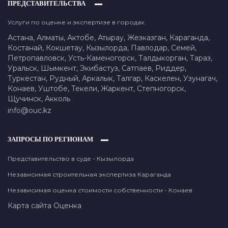
ПРЕДСТАВИТЕЛЬСТВА
Услуги по оценке и экспертизе в городах:
Астана,
Алматы,
Актобе,
Атырау,
Жезказган,
Караганда,
Костанай,
Кокшетау,
Кызылорда,
Павлодар,
Семей,
Петропавловск,
Усть-Каменогорск,
Талдыкорган,
Тараз,
Уральск,
Шымкент,
Экибастуз,
Сатпаев,
Риддер,
Туркестан,
Рудный,
Аркалык,
Талгар,
Каскелен,
Узунагач,
Конаев,
Уштобе,
Текели,
Жаркент,
Степногорск,
Щучинск,
Акколь
info@ouc.kz
ЗАПРОСЫ ПО РЕГИОНАМ
Представительство в суде - Кызылорда
Независимая строительная экспертиза Караганда
Независимая оценка стоимости собственности - Конаев
Карта сайта
Оценка