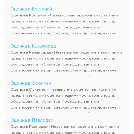
оценка животных и недропользования. Эксперты
определяют рыночную стоимость имущества и
Оценка в Костанай
рассчитывают ущерб. Все отчеты соответствуют
Оценка в Костанай - Независимая оценочная компания
требованиям законодательства и используются для
предлагает услуги оценки недвижимости, транспорта,
сделок, кредитования и судебных процессов.
оборудования и бизнеса. Проводится анализ
финансовых активов, товаров, смет и проектов, а также
оценка животных и недропользования. Эксперты
определяют рыночную стоимость имущества и
Оценка в Кызылорда
рассчитывают ущерб. Все отчеты соответствуют
Оценка в Кызылорда - Независимая оценочная компания
требованиям законодательства и используются для
предлагает услуги оценки недвижимости, транспорта,
сделок, кредитования и судебных процессов.
оборудования и бизнеса. Проводится анализ
финансовых активов, товаров, смет и проектов, а также
оценка животных и недропользования. Эксперты
определяют рыночную стоимость имущества и
Оценка в Оскемен
рассчитывают ущерб. Все отчеты соответствуют
Оценка в Оскемен - Независимая оценочная компания
требованиям законодательства и используются для
предлагает услуги оценки недвижимости, транспорта,
сделок, кредитования и судебных процессов.
оборудования и бизнеса. Проводится анализ
финансовых активов, товаров, смет и проектов, а также
оценка животных и недропользования. Эксперты
определяют рыночную стоимость имущества и
Оценка в Павлодар
рассчитывают ущерб. Все отчеты соответствуют
Оценка в Павлодар - Независимая оценочная компания
требованиям законодательства и используются для
предлагает услуги оценки недвижимости, транспорта,