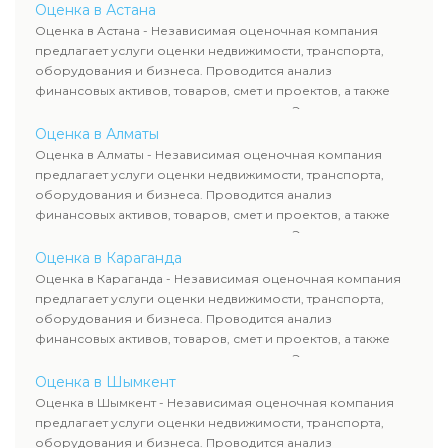
определяют рыночную стоимость имущества и
Оценка в Астана
структурами Казахстана.
рассчитывают ущерб. Все отчеты соответствуют
Оценка в Астана - Независимая оценочная компания
требованиям законодательства и используются для
предлагает услуги оценки недвижимости, транспорта,
сделок, кредитования и судебных процессов.
оборудования и бизнеса. Проводится анализ
финансовых активов, товаров, смет и проектов, а также
оценка животных и недропользования. Эксперты
определяют рыночную стоимость имущества и
Оценка в Алматы
рассчитывают ущерб. Все отчеты соответствуют
Оценка в Алматы - Независимая оценочная компания
требованиям законодательства и используются для
предлагает услуги оценки недвижимости, транспорта,
сделок, кредитования и судебных процессов.
оборудования и бизнеса. Проводится анализ
финансовых активов, товаров, смет и проектов, а также
оценка животных и недропользования. Эксперты
определяют рыночную стоимость имущества и
Оценка в Караганда
рассчитывают ущерб. Все отчеты соответствуют
Оценка в Караганда - Независимая оценочная компания
требованиям законодательства и используются для
предлагает услуги оценки недвижимости, транспорта,
сделок, кредитования и судебных процессов.
оборудования и бизнеса. Проводится анализ
финансовых активов, товаров, смет и проектов, а также
оценка животных и недропользования. Эксперты
определяют рыночную стоимость имущества и
Оценка в Шымкент
рассчитывают ущерб. Все отчеты соответствуют
Оценка в Шымкент - Независимая оценочная компания
требованиям законодательства и используются для
предлагает услуги оценки недвижимости, транспорта,
сделок, кредитования и судебных процессов.
оборудования и бизнеса. Проводится анализ