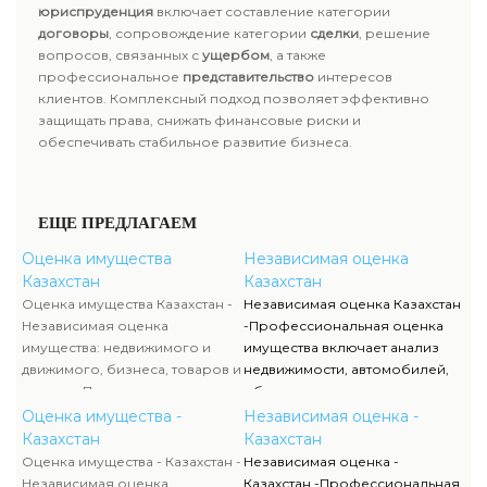
юриспруденция
включает составление категории
договоры
, сопровождение категории
сделки
, решение
вопросов, связанных с
ущербом
, а также
профессиональное
представительство
интересов
клиентов. Комплексный подход позволяет эффективно
защищать права, снижать финансовые риски и
обеспечивать стабильное развитие бизнеса.
ЕЩЕ ПРЕДЛАГАЕМ
Оценка имущества
Независимая оценка
Казахстан
Казахстан
Оценка имущества Казахстан -
Независимая оценка Казахстан
Независимая оценка
-Профессиональная оценка
имущества: недвижимого и
имущества включает анализ
движимого, бизнеса, товаров и
недвижимости, автомобилей,
активов. Проводится оценка
оборудования, товаров,
транспорта, оборудования,
финансовых активов и бизнеса.
Оценка имущества -
Независимая оценка -
смет, животных и
Независимая оценка помогает
Казахстан
Казахстан
недропользования. Услуга
определить реальную
Оценка имущества - Казахстан -
Независимая оценка -
востребована для сделок,
стоимость объектов для
Независимая оценка
Казахстан -Профессиональная