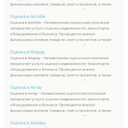
финансовых активов, товаров, смет и проектов, а также
оценка животных и недропользования. Эксперты
определяют рыночную стоимость имущества и
Оценка в Актобе
рассчитывают ущерб. Все отчеты соответствуют
Оценка в Актобе - Независимая оценочная компания
требованиям законодательства и используются для
предлагает услуги оценки недвижимости, транспорта,
сделок, кредитования и судебных процессов.
оборудования и бизнеса. Проводится анализ
финансовых активов, товаров, смет и проектов, а также
оценка животных и недропользования. Эксперты
определяют рыночную стоимость имущества и
Оценка в Атырау
рассчитывают ущерб. Все отчеты соответствуют
Оценка в Атырау - Независимая оценочная компания
требованиям законодательства и используются для
предлагает услуги оценки недвижимости, транспорта,
сделок, кредитования и судебных процессов.
оборудования и бизнеса. Проводится анализ
финансовых активов, товаров, смет и проектов, а также
оценка животных и недропользования. Эксперты
определяют рыночную стоимость имущества и
Оценка в Актау
рассчитывают ущерб. Все отчеты соответствуют
Оценка в Актау - Независимая оценочная компания
требованиям законодательства и используются для
предлагает услуги оценки недвижимости, транспорта,
сделок, кредитования и судебных процессов.
оборудования и бизнеса. Проводится анализ
финансовых активов, товаров, смет и проектов, а также
оценка животных и недропользования. Эксперты
определяют рыночную стоимость имущества и
Оценка в Балхаш
рассчитывают ущерб. Все отчеты соответствуют