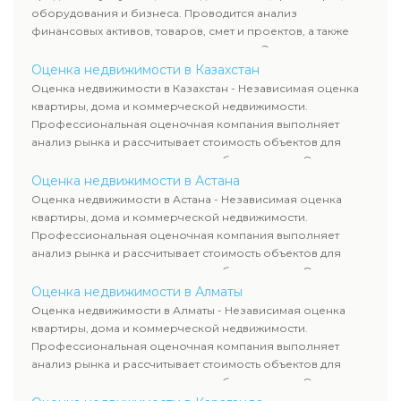
сделок, кредитования и судебных процессов.
оборудования и бизнеса. Проводится анализ
финансовых активов, товаров, смет и проектов, а также
оценка животных и недропользования. Эксперты
определяют рыночную стоимость имущества и
Оценка недвижимости в Казахстан
рассчитывают ущерб. Все отчеты соответствуют
Оценка недвижимости в Казахстан - Независимая оценка
требованиям законодательства и используются для
квартиры, дома и коммерческой недвижимости.
сделок, кредитования и судебных процессов.
Профессиональная оценочная компания выполняет
анализ рынка и рассчитывает стоимость объектов для
продажи, ипотеки, аренды и судебных споров. Оценка
недвижимости включает современные методы и
Оценка недвижимости в Астана
гарантирует объективные результаты. Отчеты
Оценка недвижимости в Астана - Независимая оценка
используются для банков, судов и страховых компаний по
квартиры, дома и коммерческой недвижимости.
всему Казахстану.
Профессиональная оценочная компания выполняет
анализ рынка и рассчитывает стоимость объектов для
продажи, ипотеки, аренды и судебных споров. Оценка
недвижимости включает современные методы и
Оценка недвижимости в Алматы
гарантирует объективные результаты. Отчеты
Оценка недвижимости в Алматы - Независимая оценка
используются для банков, судов и страховых компаний по
квартиры, дома и коммерческой недвижимости.
всему Казахстану.
Профессиональная оценочная компания выполняет
анализ рынка и рассчитывает стоимость объектов для
продажи, ипотеки, аренды и судебных споров. Оценка
недвижимости включает современные методы и