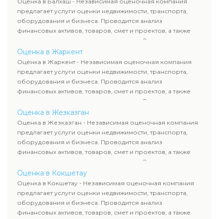
Оценка в Балхаш - Независимая оценочная компания
требованиям законодательства и используются для
предлагает услуги оценки недвижимости, транспорта,
сделок, кредитования и судебных процессов.
оборудования и бизнеса. Проводится анализ
финансовых активов, товаров, смет и проектов, а также
оценка животных и недропользования. Эксперты
определяют рыночную стоимость имущества и
Оценка в Жаркент
рассчитывают ущерб. Все отчеты соответствуют
Оценка в Жаркент - Независимая оценочная компания
требованиям законодательства и используются для
предлагает услуги оценки недвижимости, транспорта,
сделок, кредитования и судебных процессов.
оборудования и бизнеса. Проводится анализ
финансовых активов, товаров, смет и проектов, а также
оценка животных и недропользования. Эксперты
определяют рыночную стоимость имущества и
Оценка в Жезказган
рассчитывают ущерб. Все отчеты соответствуют
Оценка в Жезказган - Независимая оценочная компания
требованиям законодательства и используются для
предлагает услуги оценки недвижимости, транспорта,
сделок, кредитования и судебных процессов.
оборудования и бизнеса. Проводится анализ
финансовых активов, товаров, смет и проектов, а также
оценка животных и недропользования. Эксперты
определяют рыночную стоимость имущества и
Оценка в Кокшетау
рассчитывают ущерб. Все отчеты соответствуют
Оценка в Кокшетау - Независимая оценочная компания
требованиям законодательства и используются для
предлагает услуги оценки недвижимости, транспорта,
сделок, кредитования и судебных процессов.
оборудования и бизнеса. Проводится анализ
финансовых активов, товаров, смет и проектов, а также