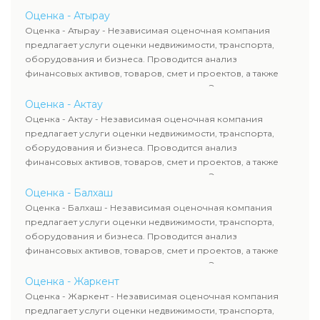
определяют рыночную стоимость имущества и
Оценка - Атырау
рассчитывают ущерб. Все отчеты соответствуют
Оценка - Атырау - Независимая оценочная компания
требованиям законодательства и используются для
предлагает услуги оценки недвижимости, транспорта,
сделок, кредитования и судебных процессов.
оборудования и бизнеса. Проводится анализ
финансовых активов, товаров, смет и проектов, а также
оценка животных и недропользования. Эксперты
определяют рыночную стоимость имущества и
Оценка - Актау
рассчитывают ущерб. Все отчеты соответствуют
Оценка - Актау - Независимая оценочная компания
требованиям законодательства и используются для
предлагает услуги оценки недвижимости, транспорта,
сделок, кредитования и судебных процессов.
оборудования и бизнеса. Проводится анализ
финансовых активов, товаров, смет и проектов, а также
оценка животных и недропользования. Эксперты
определяют рыночную стоимость имущества и
Оценка - Балхаш
рассчитывают ущерб. Все отчеты соответствуют
Оценка - Балхаш - Независимая оценочная компания
требованиям законодательства и используются для
предлагает услуги оценки недвижимости, транспорта,
сделок, кредитования и судебных процессов.
оборудования и бизнеса. Проводится анализ
финансовых активов, товаров, смет и проектов, а также
оценка животных и недропользования. Эксперты
определяют рыночную стоимость имущества и
Оценка - Жаркент
рассчитывают ущерб. Все отчеты соответствуют
Оценка - Жаркент - Независимая оценочная компания
требованиям законодательства и используются для
предлагает услуги оценки недвижимости, транспорта,