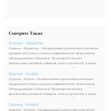
Смотрите Также
Оценка - Казахстан
Оценка - Казахстан - Независимая оценочная компания
предлагает услуги оценки недвижимости, транспорта,
оборудования и бизнеса. Проводится анализ
финансовых активов, товаров, смет и проектов, а также
оценка животных и недропользования. Эксперты
определяют рыночную стоимость имущества и
Оценка - Астана
рассчитывают ущерб. Все отчеты соответствуют
Оценка - Астана - Независимая оценочная компания
требованиям законодательства и используются для
предлагает услуги оценки недвижимости, транспорта,
сделок, кредитования и судебных процессов.
оборудования и бизнеса. Проводится анализ
финансовых активов, товаров, смет и проектов, а также
оценка животных и недропользования. Эксперты
определяют рыночную стоимость имущества и
Оценка - Алматы
рассчитывают ущерб. Все отчеты соответствуют
Оценка - Алматы - Независимая оценочная компания