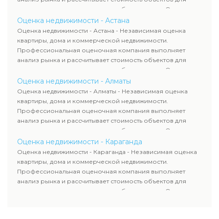
продажи, ипотеки, аренды и судебных споров. Оценка
недвижимости включает современные методы и
Оценка недвижимости - Астана
гарантирует объективные результаты. Отчеты
Оценка недвижимости - Астана - Независимая оценка
используются для банков, судов и страховых компаний по
квартиры, дома и коммерческой недвижимости.
всему Казахстану.
Профессиональная оценочная компания выполняет
анализ рынка и рассчитывает стоимость объектов для
продажи, ипотеки, аренды и судебных споров. Оценка
недвижимости включает современные методы и
Оценка недвижимости - Алматы
гарантирует объективные результаты. Отчеты
Оценка недвижимости - Алматы - Независимая оценка
используются для банков, судов и страховых компаний по
квартиры, дома и коммерческой недвижимости.
всему Казахстану.
Профессиональная оценочная компания выполняет
анализ рынка и рассчитывает стоимость объектов для
продажи, ипотеки, аренды и судебных споров. Оценка
недвижимости включает современные методы и
Оценка недвижимости - Караганда
гарантирует объективные результаты. Отчеты
Оценка недвижимости - Караганда - Независимая оценка
используются для банков, судов и страховых компаний по
квартиры, дома и коммерческой недвижимости.
всему Казахстану.
Профессиональная оценочная компания выполняет
анализ рынка и рассчитывает стоимость объектов для
продажи, ипотеки, аренды и судебных споров. Оценка
недвижимости включает современные методы и
гарантирует объективные результаты. Отчеты