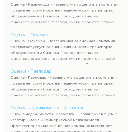
рассчитывают ущерб. Все отчеты соответствуют
Оценка - Кызылорда - Независимая оценочная компания
требованиям законодательства и используются для
предлагает услуги оценки недвижимости, транспорта,
сделок, кредитования и судебных процессов.
оборудования и бизнеса. Проводится анализ
финансовых активов, товаров, смет и проектов, а также
оценка животных и недропользования. Эксперты
определяют рыночную стоимость имущества и
Оценка - Оскемен
рассчитывают ущерб. Все отчеты соответствуют
Оценка - Оскемен - Независимая оценочная компания
требованиям законодательства и используются для
предлагает услуги оценки недвижимости, транспорта,
сделок, кредитования и судебных процессов.
оборудования и бизнеса. Проводится анализ
финансовых активов, товаров, смет и проектов, а также
оценка животных и недропользования. Эксперты
определяют рыночную стоимость имущества и
Оценка - Павлодар
рассчитывают ущерб. Все отчеты соответствуют
Оценка - Павлодар - Независимая оценочная компания
требованиям законодательства и используются для
предлагает услуги оценки недвижимости, транспорта,
сделок, кредитования и судебных процессов.
оборудования и бизнеса. Проводится анализ
финансовых активов, товаров, смет и проектов, а также
оценка животных и недропользования. Эксперты
определяют рыночную стоимость имущества и
Оценка недвижимости - Казахстан
рассчитывают ущерб. Все отчеты соответствуют
Оценка недвижимости - Казахстан - Независимая оценка
требованиям законодательства и используются для
квартиры, дома и коммерческой недвижимости.
сделок, кредитования и судебных процессов.
Профессиональная оценочная компания выполняет
анализ рынка и рассчитывает стоимость объектов для