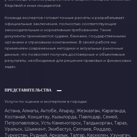
бедствий и иных инцидентов.
Команда экспертов готовит точные расчёты и разрабатывает
официальные заключения, полностью соответствующие
законодательным и нормативным требованиям. Такие
документы принимаются судами, банками, государственными
органами и страховыми компаниями. В своей работе мы
применяем современные методики и актуальные рыночные
данные, что позволяет получать достоверные и объективные
результаты, необходимые для решения правовых и финансовых
задач.
ПРЕДСТАВИТЕЛЬСТВА
Услуги по оценке и экспертизе в городах:
Астана,
Алматы,
Актобе,
Атырау,
Жезказган,
Караганда,
Костанай,
Кокшетау,
Кызылорда,
Павлодар,
Семей,
Петропавловск,
Усть-Каменогорск,
Талдыкорган,
Тараз,
Уральск,
Шымкент,
Экибастуз,
Сатпаев,
Риддер,
Туркестан,
Рудный,
Аркалык,
Талгар,
Каскелен,
Узунагач,