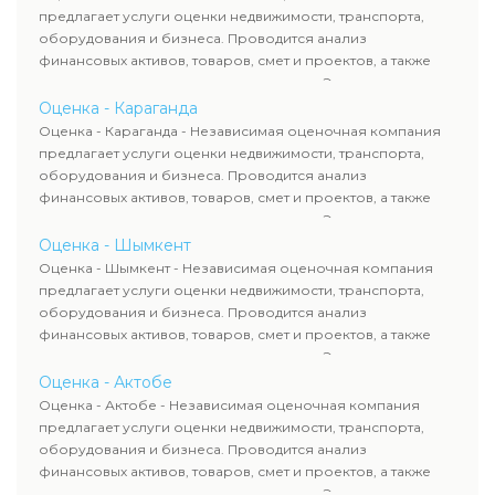
требованиям законодательства и используются для
предлагает услуги оценки недвижимости, транспорта,
сделок, кредитования и судебных процессов.
оборудования и бизнеса. Проводится анализ
финансовых активов, товаров, смет и проектов, а также
оценка животных и недропользования. Эксперты
определяют рыночную стоимость имущества и
Оценка - Караганда
рассчитывают ущерб. Все отчеты соответствуют
Оценка - Караганда - Независимая оценочная компания
требованиям законодательства и используются для
предлагает услуги оценки недвижимости, транспорта,
сделок, кредитования и судебных процессов.
оборудования и бизнеса. Проводится анализ
финансовых активов, товаров, смет и проектов, а также
оценка животных и недропользования. Эксперты
определяют рыночную стоимость имущества и
Оценка - Шымкент
рассчитывают ущерб. Все отчеты соответствуют
Оценка - Шымкент - Независимая оценочная компания
требованиям законодательства и используются для
предлагает услуги оценки недвижимости, транспорта,
сделок, кредитования и судебных процессов.
оборудования и бизнеса. Проводится анализ
финансовых активов, товаров, смет и проектов, а также
оценка животных и недропользования. Эксперты
определяют рыночную стоимость имущества и
Оценка - Актобе
рассчитывают ущерб. Все отчеты соответствуют
Оценка - Актобе - Независимая оценочная компания
требованиям законодательства и используются для
предлагает услуги оценки недвижимости, транспорта,
сделок, кредитования и судебных процессов.
оборудования и бизнеса. Проводится анализ
финансовых активов, товаров, смет и проектов, а также
оценка животных и недропользования. Эксперты