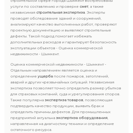
строительной сфере города Шымкент востребованы
услуги по составлению и проверке
смет
, а также
независимая
строительная экспертиза
. Эксперты
проводят обследование зданий и сооружений,
анализируют качество выполненных работ, проверяют
проектную документацию и выявляют строительные
дефекты. Такой подход помогает избежать
дополнительных расходов и гарантирует безопасность
эксплуатации объектов - Оценка коммерческой
недвижимости - Шымкент.
Оценка коммерческой недвижимости - Шымкент -
Отдельным направлением является оценка и
определение
ущерба
после пожаров, затоплений,
аварий и других чрезвычайных ситуаций. Независимая
экспертиза позволяет точно определить размер убытков
для страховых компаний, суда и урегулирования споров.
Также популярна
экспертиза товаров
, позволяющая
подтвердить качество продукции, выявить брак и
определить причины дефектов. Для промышленных
предприятий актуальна
экспертиза оборудования
,
направленная на диагностику техники и определение
остаточного ресурса.