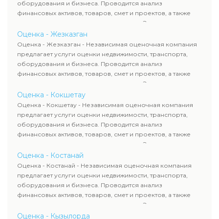
сделок, кредитования и судебных процессов.
оборудования и бизнеса. Проводится анализ
финансовых активов, товаров, смет и проектов, а также
оценка животных и недропользования. Эксперты
определяют рыночную стоимость имущества и
Оценка - Жезказган
рассчитывают ущерб. Все отчеты соответствуют
Оценка - Жезказган - Независимая оценочная компания
требованиям законодательства и используются для
предлагает услуги оценки недвижимости, транспорта,
сделок, кредитования и судебных процессов.
оборудования и бизнеса. Проводится анализ
финансовых активов, товаров, смет и проектов, а также
оценка животных и недропользования. Эксперты
определяют рыночную стоимость имущества и
Оценка - Кокшетау
рассчитывают ущерб. Все отчеты соответствуют
Оценка - Кокшетау - Независимая оценочная компания
требованиям законодательства и используются для
предлагает услуги оценки недвижимости, транспорта,
сделок, кредитования и судебных процессов.
оборудования и бизнеса. Проводится анализ
финансовых активов, товаров, смет и проектов, а также
оценка животных и недропользования. Эксперты
определяют рыночную стоимость имущества и
Оценка - Костанай
рассчитывают ущерб. Все отчеты соответствуют
Оценка - Костанай - Независимая оценочная компания
требованиям законодательства и используются для
предлагает услуги оценки недвижимости, транспорта,
сделок, кредитования и судебных процессов.
оборудования и бизнеса. Проводится анализ
финансовых активов, товаров, смет и проектов, а также
оценка животных и недропользования. Эксперты
определяют рыночную стоимость имущества и
Оценка - Кызылорда