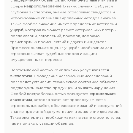
специфических объектов, включая
животные
и активы в
сфере
недропользование
. В таких случаях требуется
глубокая экспертиза, знание отраслевых стандартов и
использование специализированных методов анализа.
Также особое значение имеет определение категории
ущерб
, которая включает расчет материальных потерь
после аварий, затоплений, пожаров, дорожно-
транспортных происшествий и других инцидентов.
Профессиональная оценка ущерба необходима для
страховых выплат, судебных споров и защиты
имущественных интересов.
Неотъемлемой частью комплексных услуг является
экспертиза
. Проведение независимых исследований
позволяет установить техническое состояние объектов,
подтвердить качество продукции и выявить нарушения.
Особой востребованностью пользуется
строительная
экспертиза
, которая включает проверку качества
строительных работ, обследование зданий и сооружений,
анализ проектной документации и выявление дефектов.
Такая экспертиза необходима как на этапе строительства,
так и при эксплуатации объектов.