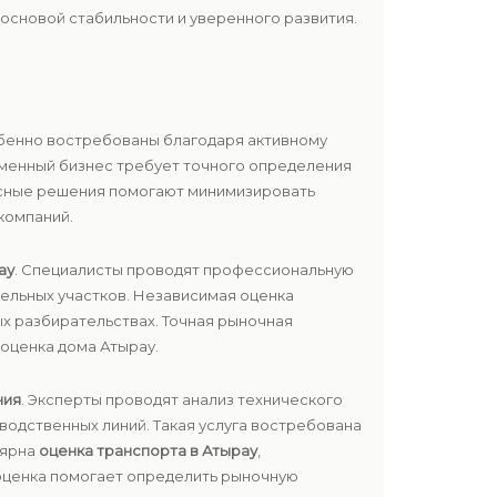
основой стабильности и уверенного развития.
обенно востребованы благодаря активному
менный бизнес требует точного определения
ксные решения помогают минимизировать
компаний.
ау
. Специалисты проводят профессиональную
мельных участков. Независимая оценка
х разбирательствах. Точная рыночная
оценка дома Атырау.
ния
. Эксперты проводят анализ технического
водственных линий. Такая услуга востребована
лярна
оценка транспорта в Атырау
,
 оценка помогает определить рыночную