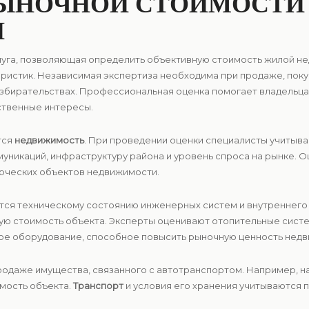
РЫНОЧНОЙ СТОИМОСТИ
И
луга, позволяющая определить объективную стоимость жилой не
еристик. Независимая экспертиза необходима при продаже, поку
азбирательствах. Профессиональная оценка помогает владель
твенные интересы.
тся
недвижимость
. При проведении оценки специалисты учитыв
муникаций, инфраструктуру района и уровень спроса на рынке. 
мерческих объектов недвижимости.
тся техническому состоянию инженерных систем и внутреннего
вую стоимость объекта. Эксперты оценивают отопительные сист
ое оборудование, способное повысить рыночную ценность нед
родаже имущества, связанного с автотранспортом. Например, на
мость объекта.
Транспорт
и условия его хранения учитываются 