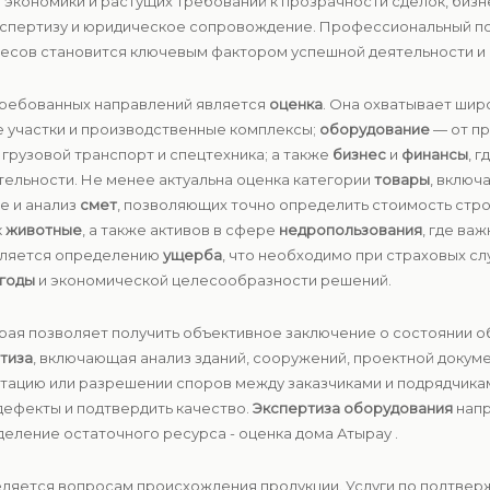
 экономики и растущих требований к прозрачности сделок, биз
кспертизу и юридическое сопровождение. Профессиональный под
есов становится ключевым фактором успешной деятельности и 
требованных направлений является
оценка
. Она охватывает шир
 участки и производственные комплексы;
оборудование
— от п
грузовой транспорт и спецтехника; а также
бизнес
и
финансы
, 
тельности. Не менее актуальна оценка категории
товары
, включ
е и анализ
смет
, позволяющих точно определить стоимость стр
к
животные
, а также активов в сфере
недропользования
, где ва
еляется определению
ущерба
, что необходимо при страховых сл
годы
и экономической целесообразности решений.
орая позволяет получить объективное заключение о состоянии об
тиза
, включающая анализ зданий, сооружений, проектной докуме
атацию или разрешении споров между заказчиками и подрядчика
дефекты и подтвердить качество.
Экспертиза оборудования
напр
еление остаточного ресурса - оценка дома Атырау .
еляется вопросам происхождения продукции. Услуги по подтве