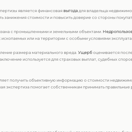
спертизы является финансовая
выгода
для владельца недвижимос
ь занижения стоимости и повысить доверие со стороны покупате
язана с промышленными и земельными объектами.
Недропользо
 ископаемых или на территории с особыми условиями эксплуата
ление размера материального вреда.
Ущерб
оценивается после
аключение используется для страховых выплат, судебных споро
яет получить объективную информацию о стоимости недвижимос
ая экспертиза помогает собственникам принимать правильные