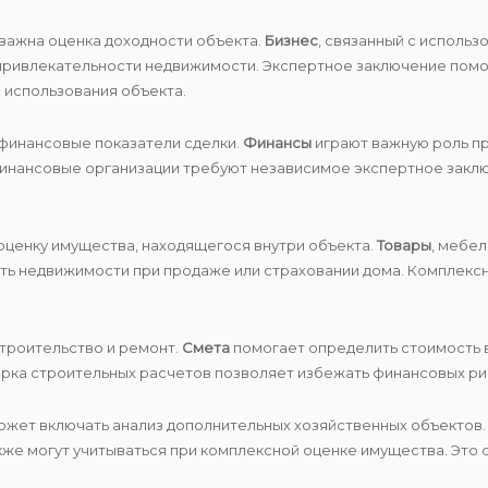
важна оценка доходности объекта.
Бизнес
, связанный с использ
привлекательности недвижимости. Экспертное заключение помо
 использования объекта.
финансовые показатели сделки.
Финансы
играют важную роль пр
финансовые организации требуют независимое экспертное закл
оценку имущества, находящегося внутри объекта.
Товары
, мебел
ть недвижимости при продаже или страховании дома. Комплекс
строительство и ремонт.
Смета
помогает определить стоимость 
ерка строительных расчетов позволяет избежать финансовых рис
ожет включать анализ дополнительных хозяйственных объектов
же могут учитываться при комплексной оценке имущества. Это 