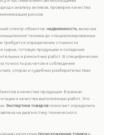
несу и частным клиентам необходимы
ход к анализу активов, проверке качества
минимизации рисков.
окий спектр объектов:
недвижимость
, включая
ромышленной техники до специализированных
где требуется определение стоимости
ая сырье, готовую продукцию и складские
оительных и ремонтных работ. В специфических
жна точность расчетов и соблюдение
учаях, спорах и судебных разбирательствах.
ъектов и качестве продукции. В рамках
нтации и качества выполненных работ. Это
ми.
Экспертиза товаров
помогает определить
авлена на диагностику технического
рждению категории
происхождение товара
и