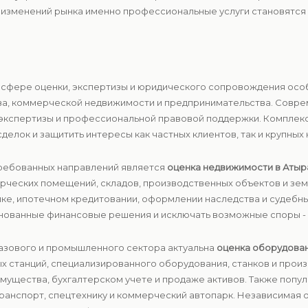
 изменений рынка именно профессиональные услуги становятся 
и в сфере оценки, экспертизы и юридического сопровождения ос
ва, коммерческой недвижимости и предпринимательства. Совре
й экспертизы и профессиональной правовой поддержки. Компле
елок и защитить интересы как частных клиентов, так и крупных 
требованных направлений является
оценка недвижимости в Атыр
ерческих помещений, складов, производственных объектов и зе
ке, ипотечном кредитовании, оформлении наследства и судебны
нованные финансовые решения и исключать возможные споры - 
газового и промышленного сектора актуальна
оценка оборудова
х станций, специализированного оборудования, станков и произ
мущества, бухгалтерском учете и продаже активов. Также попу
ранспорт, спецтехнику и коммерческий автопарк. Независимая