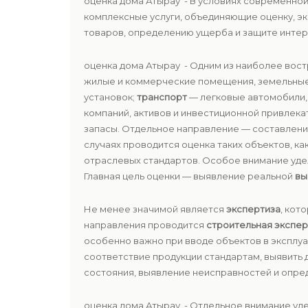
оценка дома Атырау - В условиях современной
комплексные услуги, объединяющие оценку, э
товаров, определению ущерба и защите интер
оценка дома Атырау - Одним из наиболее вос
жилые и коммерческие помещения, земельные
установок;
транспорт
— легковые автомобили, 
компаний, активов и инвестиционной привлека
запасы. Отдельное направление — составлени
случаях проводится оценка таких объектов, ка
отраслевых стандартов. Особое внимание уд
Главная цель оценки — выявление реальной
вы
Не менее значимой является
экспертиза
, кот
направления проводится
строительная экспер
особенно важно при вводе объектов в эксплу
соответствие продукции стандартам, выявить 
состояния, выявление неисправностей и опред
оценка дома Атырау - Отдельное внимание уд