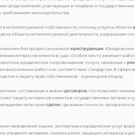
ы среди компаний, участвующих в тендерах и государственных 
ь требованиям законодательства.
та интеллектуальной собственности, поэтому услуги в области
а
ав на объекты интеллектуальной деятельности, разрешение спо
евозможен без профессиональной
юриспруденции
. Юридические 
вления интересов клиента в суде. Особое место занимает рабо
 грамотное юридическое сопровождение. Услуги, связанные с
ре
ем выполненных работ и их соответствие стандартам. В сфере
н
делок и защиту прав собственников - оценка дома Атырау .
ентами: составление и анализ
договоров
, что позволяет миним
чают защиту интересов клиента в государственных органах и с
ровождению категории
сделки
, где важны точность, прозрачност
ение направлений оценки, экспертизы и юридических услуг фор
вно управлять активами, снижать риски, защищать интересы и д