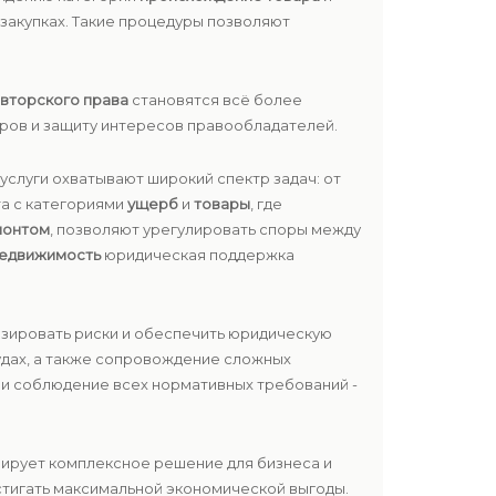
закупках. Такие процедуры позволяют
вторского права
становятся всё более
ров и защиту интересов правообладателей.
услуги охватывают широкий спектр задач: от
та с категориями
ущерб
и
товары
, где
монтом
, позволяют урегулировать споры между
едвижимость
юридическая поддержка
изировать риски и обеспечить юридическую
удах, а также сопровождение сложных
ь и соблюдение всех нормативных требований -
мирует комплексное решение для бизнеса и
остигать максимальной экономической выгоды.