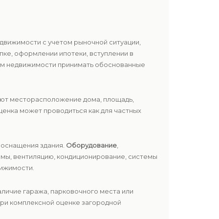
движимости с учетом рыночной ситуации,
пке, оформлении ипотеки, вступлении в
цам недвижимости принимать обоснованные
ают месторасположение дома, площадь,
Оценка может проводиться как для частных
 оснащения здания.
Оборудование
,
емы, вентиляцию, кондиционирование, системы
вижимости.
личие гаража, парковочного места или
при комплексной оценке загородной