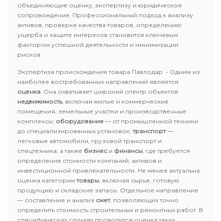
объединяющие оценку, экспертизу и юридическое
сопровождение. Профессиональный подход к анализу
активов, проверке качества товаров, определению
ущерба и защите интересов становится ключевым
фактором успешной деятельности и минимизации
рисков.
Экспертиза происхождения товара Павлодар - Одним из
наиболее востребованных направлений является
оценка
. Она охватывает широкий спектр объектов:
недвижимость
, включая жилые и коммерческие
помещения, земельные участки и производственные
комплексы;
оборудование
— от промышленной техники
до специализированных установок;
транспорт
—
легковые автомобили, грузовой транспорт и
спецтехника; а также
бизнес
и
финансы
, где требуется
определение стоимости компаний, активов и
инвестиционной привлекательности. Не менее актуальна
оценка категории
товары
, включая сырье, готовую
продукцию и складские запасы. Отдельное направление
— составление и анализ
смет
, позволяющих точно
определить стоимость строительных и ремонтных работ. В
специфических случаях проводится оценка таких