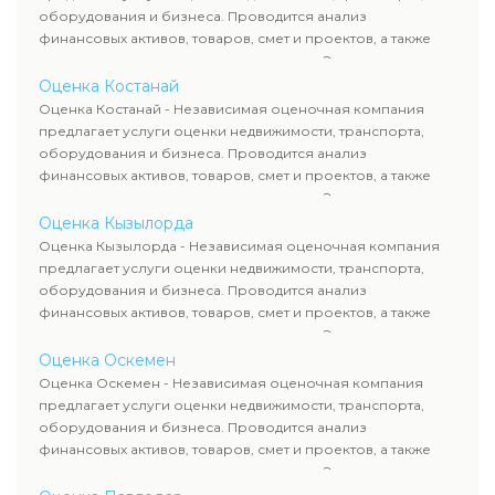
сделок, кредитования и судебных процессов.
оборудования и бизнеса. Проводится анализ
финансовых активов, товаров, смет и проектов, а также
оценка животных и недропользования. Эксперты
определяют рыночную стоимость имущества и
Оценка Костанай
рассчитывают ущерб. Все отчеты соответствуют
Оценка Костанай - Независимая оценочная компания
требованиям законодательства и используются для
предлагает услуги оценки недвижимости, транспорта,
сделок, кредитования и судебных процессов.
оборудования и бизнеса. Проводится анализ
финансовых активов, товаров, смет и проектов, а также
оценка животных и недропользования. Эксперты
определяют рыночную стоимость имущества и
Оценка Кызылорда
рассчитывают ущерб. Все отчеты соответствуют
Оценка Кызылорда - Независимая оценочная компания
требованиям законодательства и используются для
предлагает услуги оценки недвижимости, транспорта,
сделок, кредитования и судебных процессов.
оборудования и бизнеса. Проводится анализ
финансовых активов, товаров, смет и проектов, а также
оценка животных и недропользования. Эксперты
определяют рыночную стоимость имущества и
Оценка Оскемен
рассчитывают ущерб. Все отчеты соответствуют
Оценка Оскемен - Независимая оценочная компания
требованиям законодательства и используются для
предлагает услуги оценки недвижимости, транспорта,
сделок, кредитования и судебных процессов.
оборудования и бизнеса. Проводится анализ
финансовых активов, товаров, смет и проектов, а также
оценка животных и недропользования. Эксперты
определяют рыночную стоимость имущества и