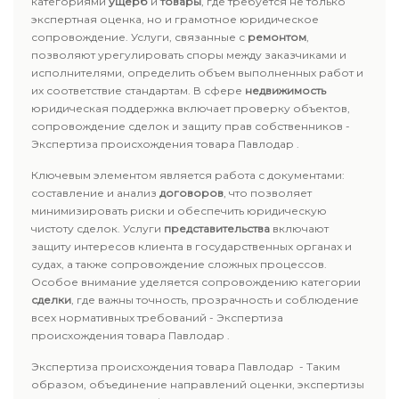
категориями
ущерб
и
товары
, где требуется не только
экспертная оценка, но и грамотное юридическое
сопровождение. Услуги, связанные с
ремонтом
,
позволяют урегулировать споры между заказчиками и
исполнителями, определить объем выполненных работ и
их соответствие стандартам. В сфере
недвижимость
юридическая поддержка включает проверку объектов,
сопровождение сделок и защиту прав собственников -
Экспертиза происхождения товара Павлодар .
Ключевым элементом является работа с документами:
составление и анализ
договоров
, что позволяет
минимизировать риски и обеспечить юридическую
чистоту сделок. Услуги
представительства
включают
защиту интересов клиента в государственных органах и
судах, а также сопровождение сложных процессов.
Особое внимание уделяется сопровождению категории
сделки
, где важны точность, прозрачность и соблюдение
всех нормативных требований - Экспертиза
происхождения товара Павлодар .
Экспертиза происхождения товара Павлодар - Таким
образом, объединение направлений оценки, экспертизы