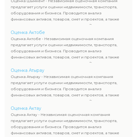
Оценка Шымкент - Независимая оценочная компания
требованиям законодательства и используются для
предлагает услуги оценки недвижимости, транспорта,
сделок, кредитования и судебных процессов.
оборудования и бизнеса. Проводится анализ
финансовых активов, товаров, смет и проектов, а также
оценка животных и недропользования. Эксперты
определяют рыночную стоимость имущества и
Оценка Актобе
рассчитывают ущерб. Все отчеты соответствуют
Оценка Актобе - Независимая оценочная компания
требованиям законодательства и используются для
предлагает услуги оценки недвижимости, транспорта,
сделок, кредитования и судебных процессов.
оборудования и бизнеса. Проводится анализ
финансовых активов, товаров, смет и проектов, а также
оценка животных и недропользования. Эксперты
определяют рыночную стоимость имущества и
Оценка Атырау
рассчитывают ущерб. Все отчеты соответствуют
Оценка Атырау - Независимая оценочная компания
требованиям законодательства и используются для
предлагает услуги оценки недвижимости, транспорта,
сделок, кредитования и судебных процессов.
оборудования и бизнеса. Проводится анализ
финансовых активов, товаров, смет и проектов, а также
оценка животных и недропользования. Эксперты
определяют рыночную стоимость имущества и
Оценка Актау
рассчитывают ущерб. Все отчеты соответствуют
Оценка Актау - Независимая оценочная компания
требованиям законодательства и используются для
предлагает услуги оценки недвижимости, транспорта,
сделок, кредитования и судебных процессов.
оборудования и бизнеса. Проводится анализ
финансовых активов, товаров, смет и проектов, а также