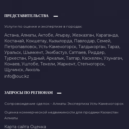
ПРЕДСТАВИТЕЛЬСТВА
Услуги по оценке и экспертизе в городах:
Астана,
Алматы,
Актобе,
Атырау,
Жезказган,
Караганда,
Костанай,
Кокшетау,
Кызылорда,
Павлодар,
Семей,
Петропавловск,
Усть-Каменогорск,
Талдыкорган,
Тараз,
Уральск,
Шымкент,
Экибастуз,
Сатпаев,
Риддер,
Туркестан,
Рудный,
Аркалык,
Талгар,
Каскелен,
Узунагач,
Конаев,
Уштобе,
Текели,
Жаркент,
Степногорск,
Щучинск,
Акколь
info@ouc.kz
ЗАПРОСЫ ПО РЕГИОНАМ
Сопровождение сделок - Алматы
Экспертиза Усть-Каменогорск
Оценка коммерческой недвижимости для продажи Казахстан
Алматы
Карта сайта
Оценка