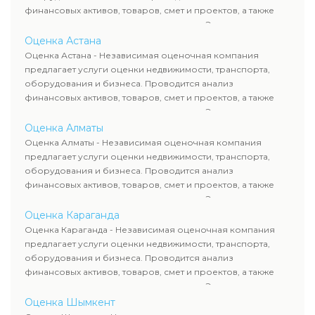
финансовых активов, товаров, смет и проектов, а также
оценка животных и недропользования. Эксперты
определяют рыночную стоимость имущества и
Оценка Астана
рассчитывают ущерб. Все отчеты соответствуют
Оценка Астана - Независимая оценочная компания
требованиям законодательства и используются для
предлагает услуги оценки недвижимости, транспорта,
сделок, кредитования и судебных процессов.
оборудования и бизнеса. Проводится анализ
финансовых активов, товаров, смет и проектов, а также
оценка животных и недропользования. Эксперты
определяют рыночную стоимость имущества и
Оценка Алматы
рассчитывают ущерб. Все отчеты соответствуют
Оценка Алматы - Независимая оценочная компания
требованиям законодательства и используются для
предлагает услуги оценки недвижимости, транспорта,
сделок, кредитования и судебных процессов.
оборудования и бизнеса. Проводится анализ
финансовых активов, товаров, смет и проектов, а также
оценка животных и недропользования. Эксперты
определяют рыночную стоимость имущества и
Оценка Караганда
рассчитывают ущерб. Все отчеты соответствуют
Оценка Караганда - Независимая оценочная компания
требованиям законодательства и используются для
предлагает услуги оценки недвижимости, транспорта,
сделок, кредитования и судебных процессов.
оборудования и бизнеса. Проводится анализ
финансовых активов, товаров, смет и проектов, а также
оценка животных и недропользования. Эксперты
определяют рыночную стоимость имущества и
Оценка Шымкент
рассчитывают ущерб. Все отчеты соответствуют