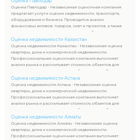
Оценка Павлодар
рассчитывают ущерб. Все отчеты соответствуют
Оценка Павлодар - Независимая оценочная компания
требованиям законодательства и используются для
предлагает услуги оценки недвижимости, транспорта,
сделок, кредитования и судебных процессов.
оборудования и бизнеса. Проводится анализ
финансовых активов, товаров, смет и проектов, а также
оценка животных и недропользования. Эксперты
определяют рыночную стоимость имущества и
Оценка недвижимости Казахстан
рассчитывают ущерб. Все отчеты соответствуют
Оценка недвижимости Казахстан - Независимая оценка
требованиям законодательства и используются для
квартиры, дома и коммерческой недвижимости.
сделок, кредитования и судебных процессов.
Профессиональная оценочная компания выполняет
анализ рынка и рассчитывает стоимость объектов для
продажи, ипотеки, аренды и судебных споров. Оценка
недвижимости включает современные методы и
Оценка недвижимости Астана
гарантирует объективные результаты. Отчеты
Оценка недвижимости Астана - Независимая оценка
используются для банков, судов и страховых компаний по
квартиры, дома и коммерческой недвижимости.
всему Казахстану.
Профессиональная оценочная компания выполняет
анализ рынка и рассчитывает стоимость объектов для
продажи, ипотеки, аренды и судебных споров. Оценка
недвижимости включает современные методы и
Оценка недвижимости Алматы
гарантирует объективные результаты. Отчеты
Оценка недвижимости Алматы - Независимая оценка
используются для банков, судов и страховых компаний по
квартиры, дома и коммерческой недвижимости.
всему Казахстану.
Профессиональная оценочная компания выполняет