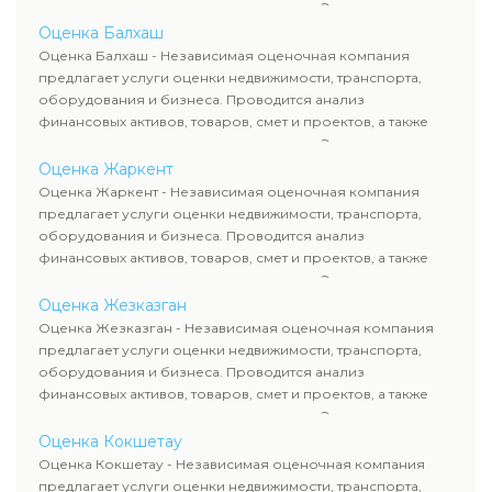
оценка животных и недропользования. Эксперты
определяют рыночную стоимость имущества и
Оценка Балхаш
рассчитывают ущерб. Все отчеты соответствуют
Оценка Балхаш - Независимая оценочная компания
требованиям законодательства и используются для
предлагает услуги оценки недвижимости, транспорта,
сделок, кредитования и судебных процессов.
оборудования и бизнеса. Проводится анализ
финансовых активов, товаров, смет и проектов, а также
оценка животных и недропользования. Эксперты
определяют рыночную стоимость имущества и
Оценка Жаркент
рассчитывают ущерб. Все отчеты соответствуют
Оценка Жаркент - Независимая оценочная компания
требованиям законодательства и используются для
предлагает услуги оценки недвижимости, транспорта,
сделок, кредитования и судебных процессов.
оборудования и бизнеса. Проводится анализ
финансовых активов, товаров, смет и проектов, а также
оценка животных и недропользования. Эксперты
определяют рыночную стоимость имущества и
Оценка Жезказган
рассчитывают ущерб. Все отчеты соответствуют
Оценка Жезказган - Независимая оценочная компания
требованиям законодательства и используются для
предлагает услуги оценки недвижимости, транспорта,
сделок, кредитования и судебных процессов.
оборудования и бизнеса. Проводится анализ
финансовых активов, товаров, смет и проектов, а также
оценка животных и недропользования. Эксперты
определяют рыночную стоимость имущества и
Оценка Кокшетау
рассчитывают ущерб. Все отчеты соответствуют
Оценка Кокшетау - Независимая оценочная компания
требованиям законодательства и используются для
предлагает услуги оценки недвижимости, транспорта,