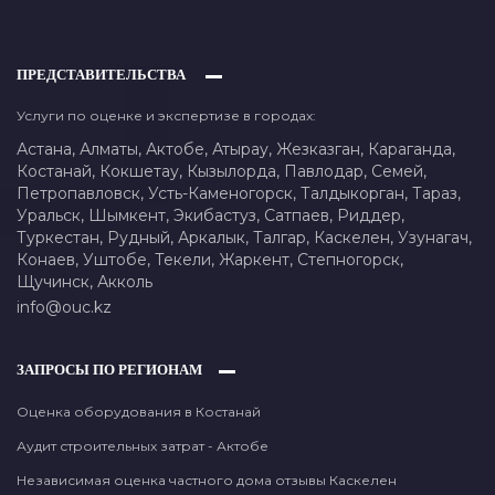
ПРЕДСТАВИТЕЛЬСТВА
Услуги по оценке и экспертизе в городах:
Астана,
Алматы,
Актобе,
Атырау,
Жезказган,
Караганда,
Костанай,
Кокшетау,
Кызылорда,
Павлодар,
Семей,
Петропавловск,
Усть-Каменогорск,
Талдыкорган,
Тараз,
Уральск,
Шымкент,
Экибастуз,
Сатпаев,
Риддер,
Туркестан,
Рудный,
Аркалык,
Талгар,
Каскелен,
Узунагач,
Конаев,
Уштобе,
Текели,
Жаркент,
Степногорск,
Щучинск,
Акколь
info@ouc.kz
ЗАПРОСЫ ПО РЕГИОНАМ
Оценка оборудования в Костанай
Аудит строительных затрат - Актобе
Независимая оценка частного дома отзывы Каскелен