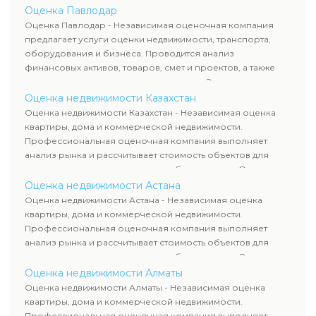
определяют рыночную стоимость имущества и
Оценка Павлодар
рассчитывают ущерб. Все отчеты соответствуют
Оценка Павлодар - Независимая оценочная компания
требованиям законодательства и используются для
предлагает услуги оценки недвижимости, транспорта,
сделок, кредитования и судебных процессов.
оборудования и бизнеса. Проводится анализ
финансовых активов, товаров, смет и проектов, а также
оценка животных и недропользования. Эксперты
определяют рыночную стоимость имущества и
Оценка недвижимости Казахстан
рассчитывают ущерб. Все отчеты соответствуют
Оценка недвижимости Казахстан - Независимая оценка
требованиям законодательства и используются для
квартиры, дома и коммерческой недвижимости.
сделок, кредитования и судебных процессов.
Профессиональная оценочная компания выполняет
анализ рынка и рассчитывает стоимость объектов для
продажи, ипотеки, аренды и судебных споров. Оценка
недвижимости включает современные методы и
Оценка недвижимости Астана
гарантирует объективные результаты. Отчеты
Оценка недвижимости Астана - Независимая оценка
используются для банков, судов и страховых компаний по
квартиры, дома и коммерческой недвижимости.
всему Казахстану.
Профессиональная оценочная компания выполняет
анализ рынка и рассчитывает стоимость объектов для
продажи, ипотеки, аренды и судебных споров. Оценка
недвижимости включает современные методы и
Оценка недвижимости Алматы
гарантирует объективные результаты. Отчеты
Оценка недвижимости Алматы - Независимая оценка
используются для банков, судов и страховых компаний по
квартиры, дома и коммерческой недвижимости.
всему Казахстану.
Профессиональная оценочная компания выполняет