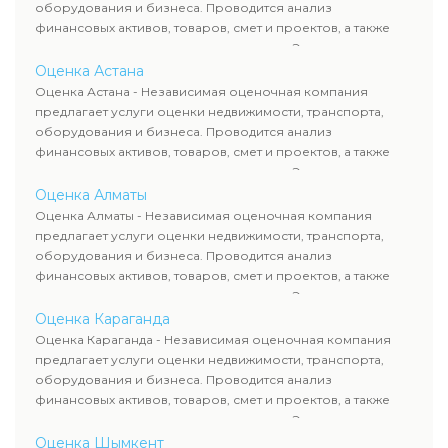
оборудования и бизнеса. Проводится анализ
финансовых активов, товаров, смет и проектов, а также
оценка животных и недропользования. Эксперты
определяют рыночную стоимость имущества и
Оценка Астана
рассчитывают ущерб. Все отчеты соответствуют
Оценка Астана - Независимая оценочная компания
требованиям законодательства и используются для
предлагает услуги оценки недвижимости, транспорта,
сделок, кредитования и судебных процессов.
оборудования и бизнеса. Проводится анализ
финансовых активов, товаров, смет и проектов, а также
оценка животных и недропользования. Эксперты
определяют рыночную стоимость имущества и
Оценка Алматы
рассчитывают ущерб. Все отчеты соответствуют
Оценка Алматы - Независимая оценочная компания
требованиям законодательства и используются для
предлагает услуги оценки недвижимости, транспорта,
сделок, кредитования и судебных процессов.
оборудования и бизнеса. Проводится анализ
финансовых активов, товаров, смет и проектов, а также
оценка животных и недропользования. Эксперты
определяют рыночную стоимость имущества и
Оценка Караганда
рассчитывают ущерб. Все отчеты соответствуют
Оценка Караганда - Независимая оценочная компания
требованиям законодательства и используются для
предлагает услуги оценки недвижимости, транспорта,
сделок, кредитования и судебных процессов.
оборудования и бизнеса. Проводится анализ
финансовых активов, товаров, смет и проектов, а также
оценка животных и недропользования. Эксперты
определяют рыночную стоимость имущества и
Оценка Шымкент