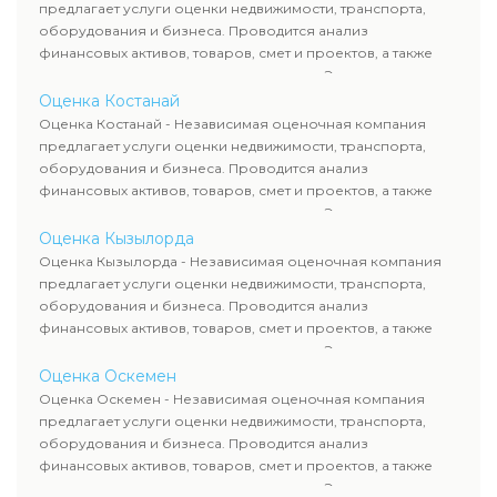
требованиям законодательства и используются для
предлагает услуги оценки недвижимости, транспорта,
сделок, кредитования и судебных процессов.
оборудования и бизнеса. Проводится анализ
финансовых активов, товаров, смет и проектов, а также
оценка животных и недропользования. Эксперты
определяют рыночную стоимость имущества и
Оценка Костанай
рассчитывают ущерб. Все отчеты соответствуют
Оценка Костанай - Независимая оценочная компания
требованиям законодательства и используются для
предлагает услуги оценки недвижимости, транспорта,
сделок, кредитования и судебных процессов.
оборудования и бизнеса. Проводится анализ
финансовых активов, товаров, смет и проектов, а также
оценка животных и недропользования. Эксперты
определяют рыночную стоимость имущества и
Оценка Кызылорда
рассчитывают ущерб. Все отчеты соответствуют
Оценка Кызылорда - Независимая оценочная компания
требованиям законодательства и используются для
предлагает услуги оценки недвижимости, транспорта,
сделок, кредитования и судебных процессов.
оборудования и бизнеса. Проводится анализ
финансовых активов, товаров, смет и проектов, а также
оценка животных и недропользования. Эксперты
определяют рыночную стоимость имущества и
Оценка Оскемен
рассчитывают ущерб. Все отчеты соответствуют
Оценка Оскемен - Независимая оценочная компания
требованиям законодательства и используются для
предлагает услуги оценки недвижимости, транспорта,
сделок, кредитования и судебных процессов.
оборудования и бизнеса. Проводится анализ
финансовых активов, товаров, смет и проектов, а также
оценка животных и недропользования. Эксперты