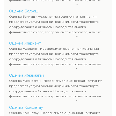
оценка животных и недропользования. Эксперты
определяют рыночную стоимость имущества и
Оценка Балхаш
рассчитывают ущерб. Все отчеты соответствуют
Оценка Балхаш - Независимая оценочная компания
требованиям законодательства и используются для
предлагает услуги оценки недвижимости, транспорта,
сделок, кредитования и судебных процессов.
оборудования и бизнеса. Проводится анализ
финансовых активов, товаров, смет и проектов, а также
оценка животных и недропользования. Эксперты
определяют рыночную стоимость имущества и
Оценка Жаркент
рассчитывают ущерб. Все отчеты соответствуют
Оценка Жаркент - Независимая оценочная компания
требованиям законодательства и используются для
предлагает услуги оценки недвижимости, транспорта,
сделок, кредитования и судебных процессов.
оборудования и бизнеса. Проводится анализ
финансовых активов, товаров, смет и проектов, а также
оценка животных и недропользования. Эксперты
определяют рыночную стоимость имущества и
Оценка Жезказган
рассчитывают ущерб. Все отчеты соответствуют
Оценка Жезказган - Независимая оценочная компания
требованиям законодательства и используются для
предлагает услуги оценки недвижимости, транспорта,
сделок, кредитования и судебных процессов.
оборудования и бизнеса. Проводится анализ
финансовых активов, товаров, смет и проектов, а также
оценка животных и недропользования. Эксперты
определяют рыночную стоимость имущества и
Оценка Кокшетау
рассчитывают ущерб. Все отчеты соответствуют
Оценка Кокшетау - Независимая оценочная компания