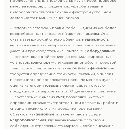
Профессиональный подход к анализу активов, проверке
качества товаров, определению ущерба и защите
интересов становится ключевым фактором успешной
деятельности и минимизации рисков.
Экспертиза авторских прав Актобе - Одним из наиболее
востребованных направлений является
оценка
. Она
охватывает широкий спектр объектов:
недвижимость
,
включая жилые и коммерческие помещения, земельные
участки и производственные комплексы;
оборудование
— от промышленной техники до специализированных
установок;
транспорт
— легковые автомобили, грузовой
транспорт и спецтехника; а также
бизнес
и
финансы
, где
требуется определение стоимости компаний, активов и
инвестиционной привлекательности. Не менее актуальна
оценка категории
товары
, включая сырье, готовую
продукцию и складские запасы. Отдельное направление
— составление и анализ
смет
, позволяющих точно
определить стоимость строительных и ремонтных работ. В
специфических случаях проводится оценка таких
объектов, как
животные
, а также активов в сфере
недропользования
, где важна точность расчетов и
соблюдение отраслевых стандартов. Особое внимание