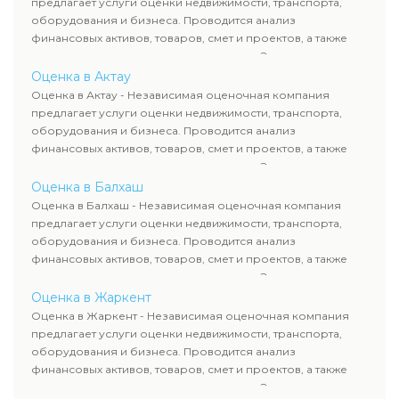
предлагает услуги оценки недвижимости, транспорта,
сделок, кредитования и судебных процессов.
оборудования и бизнеса. Проводится анализ
финансовых активов, товаров, смет и проектов, а также
оценка животных и недропользования. Эксперты
определяют рыночную стоимость имущества и
Оценка в Актау
рассчитывают ущерб. Все отчеты соответствуют
Оценка в Актау - Независимая оценочная компания
требованиям законодательства и используются для
предлагает услуги оценки недвижимости, транспорта,
сделок, кредитования и судебных процессов.
оборудования и бизнеса. Проводится анализ
финансовых активов, товаров, смет и проектов, а также
оценка животных и недропользования. Эксперты
определяют рыночную стоимость имущества и
Оценка в Балхаш
рассчитывают ущерб. Все отчеты соответствуют
Оценка в Балхаш - Независимая оценочная компания
требованиям законодательства и используются для
предлагает услуги оценки недвижимости, транспорта,
сделок, кредитования и судебных процессов.
оборудования и бизнеса. Проводится анализ
финансовых активов, товаров, смет и проектов, а также
оценка животных и недропользования. Эксперты
определяют рыночную стоимость имущества и
Оценка в Жаркент
рассчитывают ущерб. Все отчеты соответствуют
Оценка в Жаркент - Независимая оценочная компания
требованиям законодательства и используются для
предлагает услуги оценки недвижимости, транспорта,
сделок, кредитования и судебных процессов.
оборудования и бизнеса. Проводится анализ
финансовых активов, товаров, смет и проектов, а также
оценка животных и недропользования. Эксперты