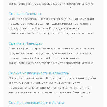
финансовых активов, товаров, смет и проектов, а также
оценка животных и недропользования. Эксперты
определяют рыночную стоимость имущества и
Оценка в Оскемен
рассчитывают ущерб. Все отчеты соответствуют
Оценка в Оскемен - Независимая оценочная компания
требованиям законодательства и используются для
предлагает услуги оценки недвижимости, транспорта,
сделок, кредитования и судебных процессов.
оборудования и бизнеса. Проводится анализ
финансовых активов, товаров, смет и проектов, а также
оценка животных и недропользования. Эксперты
определяют рыночную стоимость имущества и
Оценка в Павлодар
рассчитывают ущерб. Все отчеты соответствуют
Оценка в Павлодар - Независимая оценочная компания
требованиям законодательства и используются для
предлагает услуги оценки недвижимости, транспорта,
сделок, кредитования и судебных процессов.
оборудования и бизнеса. Проводится анализ
финансовых активов, товаров, смет и проектов, а также
оценка животных и недропользования. Эксперты
определяют рыночную стоимость имущества и
Оценка недвижимости в Казахстан
рассчитывают ущерб. Все отчеты соответствуют
Оценка недвижимости в Казахстан - Независимая оценка
требованиям законодательства и используются для
квартиры, дома и коммерческой недвижимости.
сделок, кредитования и судебных процессов.
Профессиональная оценочная компания выполняет
анализ рынка и рассчитывает стоимость объектов для
продажи, ипотеки, аренды и судебных споров. Оценка
недвижимости включает современные методы и
Оценка недвижимости в Астана
гарантирует объективные результаты. Отчеты