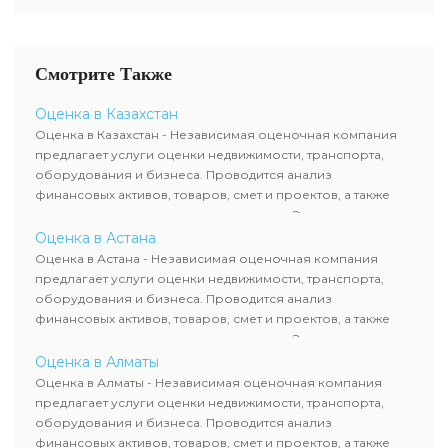
минимизировать финансовые
Специалисты определяют
обеспечивает юридическую
компенсацию и подтвердить
риски. Профессиональная
размер потерь в сферах
прозрачность и финансовую
размер причиненного
экспертиза охватывает такие
недвижимость, транспорт,
выгоду для клиентов.
материального вреда.
направления, как бизнес,
оборудование и
Смотрите Также
товары, смета, животные и
недропользование.
недропользование.
Экспертное заключение
Оценка в Казахстан
Объективная оценка
помогает получить
Оценка в Казахстан - Независимая оценочная компания
обеспечивает юридическую
компенсацию и подтвердить
предлагает услуги оценки недвижимости, транспорта,
прозрачность и финансовую
размер причиненного
оборудования и бизнеса. Проводится анализ
выгоду для клиентов.
материального вреда.
финансовых активов, товаров, смет и проектов, а также
оценка животных и недропользования. Эксперты
определяют рыночную стоимость имущества и
Оценка в Астана
рассчитывают ущерб. Все отчеты соответствуют
Оценка в Астана - Независимая оценочная компания
требованиям законодательства и используются для
предлагает услуги оценки недвижимости, транспорта,
сделок, кредитования и судебных процессов.
оборудования и бизнеса. Проводится анализ
финансовых активов, товаров, смет и проектов, а также
оценка животных и недропользования. Эксперты
определяют рыночную стоимость имущества и
Оценка в Алматы
рассчитывают ущерб. Все отчеты соответствуют
Оценка в Алматы - Независимая оценочная компания
требованиям законодательства и используются для
предлагает услуги оценки недвижимости, транспорта,
сделок, кредитования и судебных процессов.
оборудования и бизнеса. Проводится анализ
финансовых активов, товаров, смет и проектов, а также