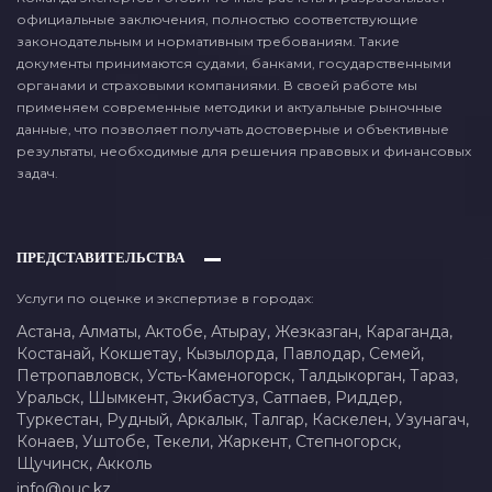
официальные заключения, полностью соответствующие
законодательным и нормативным требованиям. Такие
документы принимаются судами, банками, государственными
органами и страховыми компаниями. В своей работе мы
применяем современные методики и актуальные рыночные
данные, что позволяет получать достоверные и объективные
результаты, необходимые для решения правовых и финансовых
задач.
ПРЕДСТАВИТЕЛЬСТВА
Услуги по оценке и экспертизе в городах:
Астана,
Алматы,
Актобе,
Атырау,
Жезказган,
Караганда,
Костанай,
Кокшетау,
Кызылорда,
Павлодар,
Семей,
Петропавловск,
Усть-Каменогорск,
Талдыкорган,
Тараз,
Уральск,
Шымкент,
Экибастуз,
Сатпаев,
Риддер,
Туркестан,
Рудный,
Аркалык,
Талгар,
Каскелен,
Узунагач,
Конаев,
Уштобе,
Текели,
Жаркент,
Степногорск,
Щучинск,
Акколь
info@ouc.kz