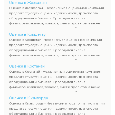
определяют рыночную стоимость имущества и
Оценка в Жезказган
рассчитывают ущерб. Все отчеты соответствуют
Оценка в Жезказган - Независимая оценочная компания
требованиям законодательства и используются для
предлагает услуги оценки недвижимости, транспорта,
сделок, кредитования и судебных процессов.
оборудования и бизнеса. Проводится анализ
финансовых активов, товаров, смет и проектов, а также
оценка животных и недропользования. Эксперты
определяют рыночную стоимость имущества и
Оценка в Кокшетау
рассчитывают ущерб. Все отчеты соответствуют
Оценка в Кокшетау - Независимая оценочная компания
требованиям законодательства и используются для
предлагает услуги оценки недвижимости, транспорта,
сделок, кредитования и судебных процессов.
оборудования и бизнеса. Проводится анализ
финансовых активов, товаров, смет и проектов, а также
оценка животных и недропользования. Эксперты
определяют рыночную стоимость имущества и
Оценка в Костанай
рассчитывают ущерб. Все отчеты соответствуют
Оценка в Костанай - Независимая оценочная компания
требованиям законодательства и используются для
предлагает услуги оценки недвижимости, транспорта,
сделок, кредитования и судебных процессов.
оборудования и бизнеса. Проводится анализ
финансовых активов, товаров, смет и проектов, а также
оценка животных и недропользования. Эксперты
определяют рыночную стоимость имущества и
Оценка в Кызылорда
рассчитывают ущерб. Все отчеты соответствуют
Оценка в Кызылорда - Независимая оценочная компания
требованиям законодательства и используются для
предлагает услуги оценки недвижимости, транспорта,
сделок, кредитования и судебных процессов.
оборудования и бизнеса. Проводится анализ