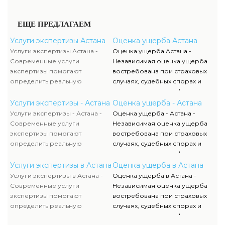
ЕЩЕ ПРЕДЛАГАЕМ
Услуги экспертизы Астана
Оценка ущерба Астана
Услуги экспертизы Астана -
Оценка ущерба Астана -
Современные услуги
Независимая оценка ущерба
экспертизы помогают
востребована при страховых
определить реальную
случаях, судебных спорах и
стоимость имущества и
имущественных конфликтах.
минимизировать финансовые
Специалисты определяют
Услуги экспертизы - Астана
Оценка ущерба - Астана
риски. Профессиональная
размер потерь в сферах
Услуги экспертизы - Астана -
Оценка ущерба - Астана -
экспертиза охватывает такие
недвижимость, транспорт,
Современные услуги
Независимая оценка ущерба
направления, как бизнес,
оборудование и
экспертизы помогают
востребована при страховых
товары, смета, животные и
недропользование.
определить реальную
случаях, судебных спорах и
недропользование.
Экспертное заключение
стоимость имущества и
имущественных конфликтах.
Объективная оценка
помогает получить
минимизировать финансовые
Специалисты определяют
Услуги экспертизы в Астана
Оценка ущерба в Астана
обеспечивает юридическую
компенсацию и подтвердить
риски. Профессиональная
размер потерь в сферах
Услуги экспертизы в Астана -
Оценка ущерба в Астана -
прозрачность и финансовую
размер причиненного
экспертиза охватывает такие
недвижимость, транспорт,
Современные услуги
Независимая оценка ущерба
выгоду для клиентов.
материального вреда.
направления, как бизнес,
оборудование и
экспертизы помогают
востребована при страховых
товары, смета, животные и
недропользование.
определить реальную
случаях, судебных спорах и
недропользование.
Экспертное заключение
стоимость имущества и
имущественных конфликтах.
Объективная оценка
помогает получить