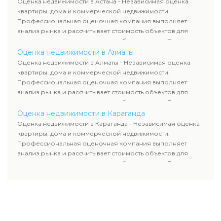
Оценка недвижимости в Астана - Независимая оценка
используются для банков, судов и страховых компаний по
квартиры, дома и коммерческой недвижимости.
всему Казахстану.
Профессиональная оценочная компания выполняет
анализ рынка и рассчитывает стоимость объектов для
продажи, ипотеки, аренды и судебных споров. Оценка
недвижимости включает современные методы и
Оценка недвижимости в Алматы
гарантирует объективные результаты. Отчеты
Оценка недвижимости в Алматы - Независимая оценка
используются для банков, судов и страховых компаний по
квартиры, дома и коммерческой недвижимости.
всему Казахстану.
Профессиональная оценочная компания выполняет
анализ рынка и рассчитывает стоимость объектов для
продажи, ипотеки, аренды и судебных споров. Оценка
недвижимости включает современные методы и
Оценка недвижимости в Караганда
гарантирует объективные результаты. Отчеты
Оценка недвижимости в Караганда - Независимая оценка
используются для банков, судов и страховых компаний по
квартиры, дома и коммерческой недвижимости.
всему Казахстану.
Профессиональная оценочная компания выполняет
анализ рынка и рассчитывает стоимость объектов для
продажи, ипотеки, аренды и судебных споров. Оценка
недвижимости включает современные методы и
гарантирует объективные результаты. Отчеты
используются для банков, судов и страховых компаний по
всему Казахстану.