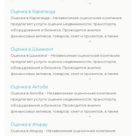
оценка животных и недропользования. Эксперты
определяют рыночную стоимость имущества и
Оценка в Караганда
рассчитывают ущерб. Все отчеты соответствуют
Оценка в Караганда - Независимая оценочная компания
требованиям законодательства и используются для
предлагает услуги оценки недвижимости, транспорта,
сделок, кредитования и судебных процессов.
оборудования и бизнеса. Проводится анализ
финансовых активов, товаров, смет и проектов, а также
оценка животных и недропользования. Эксперты
определяют рыночную стоимость имущества и
Оценка в Шымкент
рассчитывают ущерб. Все отчеты соответствуют
Оценка в Шымкент - Независимая оценочная компания
требованиям законодательства и используются для
предлагает услуги оценки недвижимости, транспорта,
сделок, кредитования и судебных процессов.
оборудования и бизнеса. Проводится анализ
финансовых активов, товаров, смет и проектов, а также
оценка животных и недропользования. Эксперты
определяют рыночную стоимость имущества и
Оценка в Актобе
рассчитывают ущерб. Все отчеты соответствуют
Оценка в Актобе - Независимая оценочная компания
требованиям законодательства и используются для
предлагает услуги оценки недвижимости, транспорта,
сделок, кредитования и судебных процессов.
оборудования и бизнеса. Проводится анализ
финансовых активов, товаров, смет и проектов, а также
оценка животных и недропользования. Эксперты
определяют рыночную стоимость имущества и
Оценка в Атырау
рассчитывают ущерб. Все отчеты соответствуют
Оценка в Атырау - Независимая оценочная компания
требованиям законодательства и используются для