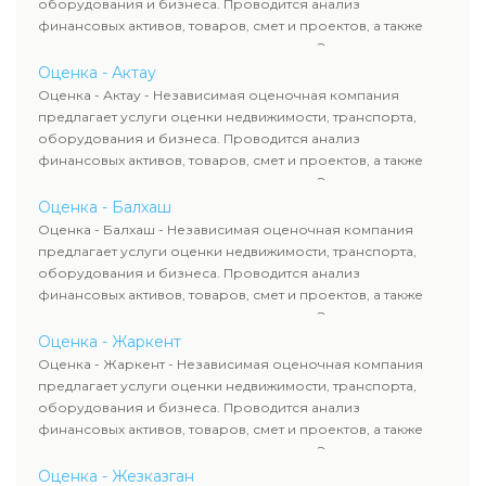
оборудования и бизнеса. Проводится анализ
финансовых активов, товаров, смет и проектов, а также
оценка животных и недропользования. Эксперты
определяют рыночную стоимость имущества и
Оценка - Актау
рассчитывают ущерб. Все отчеты соответствуют
Оценка - Актау - Независимая оценочная компания
требованиям законодательства и используются для
предлагает услуги оценки недвижимости, транспорта,
сделок, кредитования и судебных процессов.
оборудования и бизнеса. Проводится анализ
финансовых активов, товаров, смет и проектов, а также
оценка животных и недропользования. Эксперты
определяют рыночную стоимость имущества и
Оценка - Балхаш
рассчитывают ущерб. Все отчеты соответствуют
Оценка - Балхаш - Независимая оценочная компания
требованиям законодательства и используются для
предлагает услуги оценки недвижимости, транспорта,
сделок, кредитования и судебных процессов.
оборудования и бизнеса. Проводится анализ
финансовых активов, товаров, смет и проектов, а также
оценка животных и недропользования. Эксперты
определяют рыночную стоимость имущества и
Оценка - Жаркент
рассчитывают ущерб. Все отчеты соответствуют
Оценка - Жаркент - Независимая оценочная компания
требованиям законодательства и используются для
предлагает услуги оценки недвижимости, транспорта,
сделок, кредитования и судебных процессов.
оборудования и бизнеса. Проводится анализ
финансовых активов, товаров, смет и проектов, а также
оценка животных и недропользования. Эксперты
определяют рыночную стоимость имущества и
Оценка - Жезказган