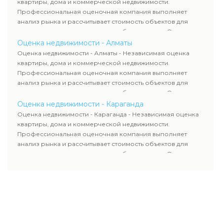
квартиры, дома и коммерческой недвижимости.
всему Казахстану.
Профессиональная оценочная компания выполняет
анализ рынка и рассчитывает стоимость объектов для
продажи, ипотеки, аренды и судебных споров. Оценка
недвижимости включает современные методы и
Оценка недвижимости - Алматы
гарантирует объективные результаты. Отчеты
Оценка недвижимости - Алматы - Независимая оценка
используются для банков, судов и страховых компаний по
квартиры, дома и коммерческой недвижимости.
всему Казахстану.
Профессиональная оценочная компания выполняет
анализ рынка и рассчитывает стоимость объектов для
продажи, ипотеки, аренды и судебных споров. Оценка
недвижимости включает современные методы и
Оценка недвижимости - Караганда
гарантирует объективные результаты. Отчеты
Оценка недвижимости - Караганда - Независимая оценка
используются для банков, судов и страховых компаний по
квартиры, дома и коммерческой недвижимости.
всему Казахстану.
Профессиональная оценочная компания выполняет
анализ рынка и рассчитывает стоимость объектов для
продажи, ипотеки, аренды и судебных споров. Оценка
недвижимости включает современные методы и
гарантирует объективные результаты. Отчеты
используются для банков, судов и страховых компаний по
всему Казахстану.