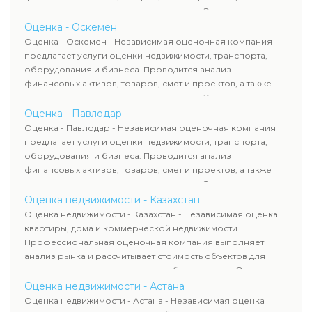
оценка животных и недропользования. Эксперты
определяют рыночную стоимость имущества и
Оценка - Оскемен
рассчитывают ущерб. Все отчеты соответствуют
Оценка - Оскемен - Независимая оценочная компания
требованиям законодательства и используются для
предлагает услуги оценки недвижимости, транспорта,
сделок, кредитования и судебных процессов.
оборудования и бизнеса. Проводится анализ
финансовых активов, товаров, смет и проектов, а также
оценка животных и недропользования. Эксперты
определяют рыночную стоимость имущества и
Оценка - Павлодар
рассчитывают ущерб. Все отчеты соответствуют
Оценка - Павлодар - Независимая оценочная компания
требованиям законодательства и используются для
предлагает услуги оценки недвижимости, транспорта,
сделок, кредитования и судебных процессов.
оборудования и бизнеса. Проводится анализ
финансовых активов, товаров, смет и проектов, а также
оценка животных и недропользования. Эксперты
определяют рыночную стоимость имущества и
Оценка недвижимости - Казахстан
рассчитывают ущерб. Все отчеты соответствуют
Оценка недвижимости - Казахстан - Независимая оценка
требованиям законодательства и используются для
квартиры, дома и коммерческой недвижимости.
сделок, кредитования и судебных процессов.
Профессиональная оценочная компания выполняет
анализ рынка и рассчитывает стоимость объектов для
продажи, ипотеки, аренды и судебных споров. Оценка
недвижимости включает современные методы и
Оценка недвижимости - Астана
гарантирует объективные результаты. Отчеты
Оценка недвижимости - Астана - Независимая оценка
используются для банков, судов и страховых компаний по