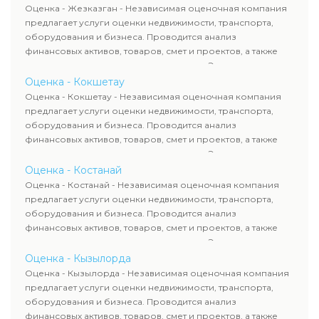
рассчитывают ущерб. Все отчеты соответствуют
Оценка - Жезказган - Независимая оценочная компания
требованиям законодательства и используются для
предлагает услуги оценки недвижимости, транспорта,
сделок, кредитования и судебных процессов.
оборудования и бизнеса. Проводится анализ
финансовых активов, товаров, смет и проектов, а также
оценка животных и недропользования. Эксперты
определяют рыночную стоимость имущества и
Оценка - Кокшетау
рассчитывают ущерб. Все отчеты соответствуют
Оценка - Кокшетау - Независимая оценочная компания
требованиям законодательства и используются для
предлагает услуги оценки недвижимости, транспорта,
сделок, кредитования и судебных процессов.
оборудования и бизнеса. Проводится анализ
финансовых активов, товаров, смет и проектов, а также
оценка животных и недропользования. Эксперты
определяют рыночную стоимость имущества и
Оценка - Костанай
рассчитывают ущерб. Все отчеты соответствуют
Оценка - Костанай - Независимая оценочная компания
требованиям законодательства и используются для
предлагает услуги оценки недвижимости, транспорта,
сделок, кредитования и судебных процессов.
оборудования и бизнеса. Проводится анализ
финансовых активов, товаров, смет и проектов, а также
оценка животных и недропользования. Эксперты
определяют рыночную стоимость имущества и
Оценка - Кызылорда
рассчитывают ущерб. Все отчеты соответствуют
Оценка - Кызылорда - Независимая оценочная компания
требованиям законодательства и используются для
предлагает услуги оценки недвижимости, транспорта,
сделок, кредитования и судебных процессов.
оборудования и бизнеса. Проводится анализ
финансовых активов, товаров, смет и проектов, а также