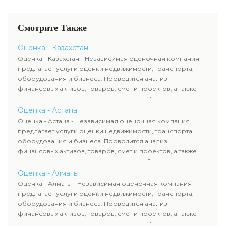
Смотрите Также
Оценка - Казахстан
Оценка - Казахстан - Независимая оценочная компания
предлагает услуги оценки недвижимости, транспорта,
оборудования и бизнеса. Проводится анализ
финансовых активов, товаров, смет и проектов, а также
оценка животных и недропользования. Эксперты
определяют рыночную стоимость имущества и
Оценка - Астана
рассчитывают ущерб. Все отчеты соответствуют
Оценка - Астана - Независимая оценочная компания
требованиям законодательства и используются для
предлагает услуги оценки недвижимости, транспорта,
сделок, кредитования и судебных процессов.
оборудования и бизнеса. Проводится анализ
финансовых активов, товаров, смет и проектов, а также
оценка животных и недропользования. Эксперты
определяют рыночную стоимость имущества и
Оценка - Алматы
рассчитывают ущерб. Все отчеты соответствуют
Оценка - Алматы - Независимая оценочная компания
требованиям законодательства и используются для
предлагает услуги оценки недвижимости, транспорта,
сделок, кредитования и судебных процессов.
оборудования и бизнеса. Проводится анализ
финансовых активов, товаров, смет и проектов, а также
оценка животных и недропользования. Эксперты