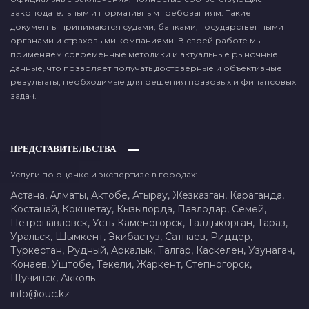
законодательным и нормативным требованиям. Такие
документы принимаются судами, банками, государственными
органами и страховыми компаниями. В своей работе мы
применяем современные методики и актуальные рыночные
данные, что позволяет получать достоверные и объективные
результаты, необходимые для решения правовых и финансовых
задач.
ПРЕДСТАВИТЕЛЬСТВА
Услуги по оценке и экспертизе в городах:
Астана,
Алматы,
Актобе,
Атырау,
Жезказган,
Караганда,
Костанай,
Кокшетау,
Кызылорда,
Павлодар,
Семей,
Петропавловск,
Усть-Каменогорск,
Талдыкорган,
Тараз,
Уральск,
Шымкент,
Экибастуз,
Сатпаев,
Риддер,
Туркестан,
Рудный,
Аркалык,
Талгар,
Каскелен,
Узунагач,
Конаев,
Уштобе,
Текели,
Жаркент,
Степногорск,
Щучинск,
Акколь
info@ouc.kz