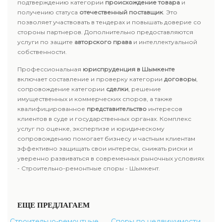
подтверждению категории
происхождение товара
и
получению статуса
отечественный поставщик
. Это
позволяет участвовать в тендерах и повышать доверие со
стороны партнеров. Дополнительно предоставляются
услуги по защите
авторского права
и интеллектуальной
собственности.
Профессиональная
юриспруденция в Шымкенте
включает составление и проверку категории
договоры
,
сопровождение категории
сделки
, решение
имущественных и коммерческих споров, а также
квалифицированное
представительство
интересов
клиентов в суде и государственных органах. Комплекс
услуг по оценке, экспертизе и юридическому
сопровождению помогает бизнесу и частным клиентам
эффективно защищать свои интересы, снижать риски и
уверенно развиваться в современных рыночных условиях
- Строительно-ремонтные споры - Шымкент.
ЕЩЕ ПРЕДЛАГАЕМ
Строительно-ремонтные
Споры по недвижимости