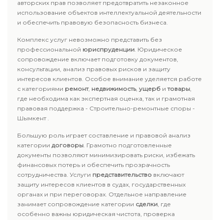
авторских прав позволяет предотвратить незаконное
использование объектов интеллектуальной деятельности
и обеспечить правовую безопасность бизнеса.
Комплекс услуг невозможно представить без
профессиональной
юриспруденции
. Юридическое
сопровождение включает подготовку документов,
консультации, анализ правовых рисков и защиту
интересов клиентов. Особое внимание уделяется работе
с категориями
ремонт
,
недвижимость
,
ущерб
и
товары
,
где необходима как экспертная оценка, так и грамотная
правовая поддержка - Строительно-ремонтные споры -
Шымкент .
Большую роль играет составление и правовой анализ
категории
договоры
. Грамотно подготовленные
документы позволяют минимизировать риски, избежать
финансовых потерь и обеспечить прозрачность
сотрудничества. Услуги
представительство
включают
защиту интересов клиентов в судах, государственных
органах и при переговорах. Отдельное направление
занимает сопровождение категории
сделки
, где
особенно важны юридическая чистота, проверка