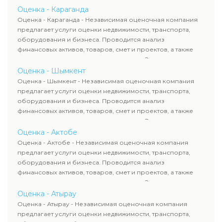
определяют рыночную стоимость имущества и
Оценка - Караганда
рассчитывают ущерб. Все отчеты соответствуют
Оценка - Караганда - Независимая оценочная компания
требованиям законодательства и используются для
предлагает услуги оценки недвижимости, транспорта,
сделок, кредитования и судебных процессов.
оборудования и бизнеса. Проводится анализ
финансовых активов, товаров, смет и проектов, а также
оценка животных и недропользования. Эксперты
определяют рыночную стоимость имущества и
Оценка - Шымкент
рассчитывают ущерб. Все отчеты соответствуют
Оценка - Шымкент - Независимая оценочная компания
требованиям законодательства и используются для
предлагает услуги оценки недвижимости, транспорта,
сделок, кредитования и судебных процессов.
оборудования и бизнеса. Проводится анализ
финансовых активов, товаров, смет и проектов, а также
оценка животных и недропользования. Эксперты
определяют рыночную стоимость имущества и
Оценка - Актобе
рассчитывают ущерб. Все отчеты соответствуют
Оценка - Актобе - Независимая оценочная компания
требованиям законодательства и используются для
предлагает услуги оценки недвижимости, транспорта,
сделок, кредитования и судебных процессов.
оборудования и бизнеса. Проводится анализ
финансовых активов, товаров, смет и проектов, а также
оценка животных и недропользования. Эксперты
определяют рыночную стоимость имущества и
Оценка - Атырау
рассчитывают ущерб. Все отчеты соответствуют
Оценка - Атырау - Независимая оценочная компания
требованиям законодательства и используются для
предлагает услуги оценки недвижимости, транспорта,
сделок, кредитования и судебных процессов.